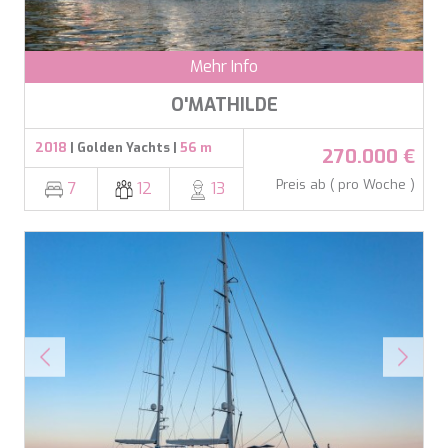
NAVILUX
NEW YORK
NEYINA
Mehr Info
NIGHTFLOWER
O'MATHILDE
NITA K II
NOCTURNO
2018
| Golden Yachts |
56 m
NOOR II
270.000 €
NORTHERN ESCAPE
Preis ab ( pro Woche )
7
12
13
O'MATHILDE
OCEAN BREEZE
OLIMP
OMNIA
ONE BLUE
ONYX
ORIY
PAMPERO
PANDION PEARL
PANTA REI
PAREAKI
PAREAKKI