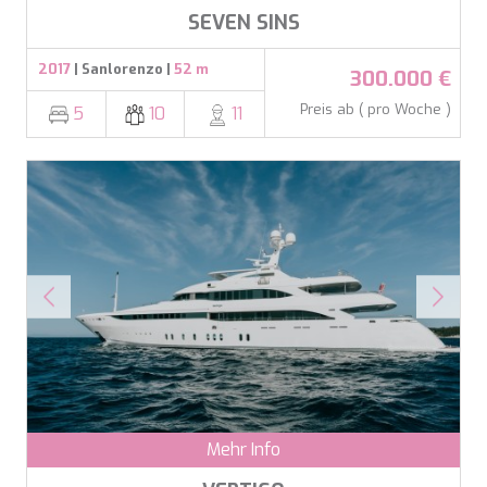
SEVEN SINS
2017
| Sanlorenzo |
52 m
300.000 €
Preis ab ( pro Woche )
5
10
11
Mehr Info