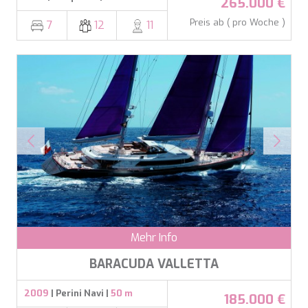
265.000 €
Preis ab ( pro Woche )
7
12
11
Mehr Info
BARACUDA VALLETTA
2009
| Perini Navi |
50 m
185.000 €