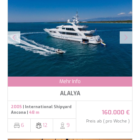
Mehr Info
ALALYA
2005
| International Shipyard
160.000 €
Ancona |
48 m
Preis ab ( pro Woche )
6
12
9