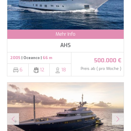
HAPPY ME
HEEUS
HELIOS
HOPE I
HP6
Mehr Info
HYPERION
IDYLLE
AHS
IMMERSIVE
INDIGO STAR I
2005
| Oceanco |
66 m
500.000 €
INFINITAS
INSIEME
Preis ab ( pro Woche )
6
12
18
ISLAND HEIRESS
JAJARO'
JASALI II
JAZ
JOY ME
JULIE M
JUNIOR
KALINDA
KAPTAN KADIR