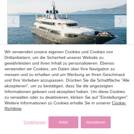
Wir verwenden unsere eigenen Cookies und Cookies von
Drittanbietern, um die Sicherheit unserer Website zu
Mehr Info
gewährleisten und ihren Inhalt zu personalisieren. Ebenso
verwenden wir Cookies, um Daten über Ihre Navigation zu
LADY TRUDY
messen und zu erhalten und um Werbung an Ihren Geschmack
und Ihre Vorlieben anzupassen. Drücken Sie die Schaltfläche "Alle
akzeptieren", um zu bestätigen, dass Sie die angezeigten
2011
| CRN |
43 m
180.000 €
Informationen gelesen und akzeptiert haben. Um diese Cookies
zu verwalten oder zu deaktivieren, klicken Sie auf "Einstellungen".
Preis ab ( pro Woche )
5
11
9
Weitere Informationen zu Cookies erhalte Sie in unserer
Cookie-
Richtlinie
.
Einstellungen
Abfall
Akzeptieren