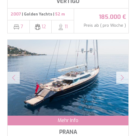
VERTIGO
2007
| Golden Yachts |
52 m
185.000 €
Preis ab ( pro Woche )
7
12
11
Mehr Info
PRANA