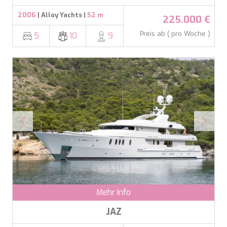
2006
| Alloy Yachts |
52 m
225.000 €
Preis ab ( pro Woche )
5
10
9
Mehr Info
JAZ