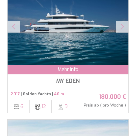
Konfiguration speichern
Alle akzeptieren
Mehr Info
MY EDEN
2017
| Golden Yachts |
46 m
180.000 €
Preis ab ( pro Woche )
6
12
9