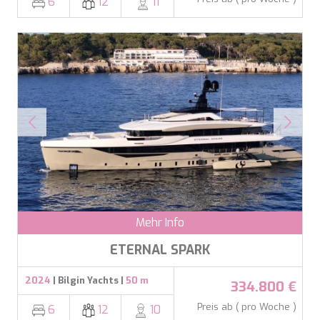
6
12
11
Mehr Info
ETERNAL SPARK
2024
| Bilgin Yachts |
50 m
334.800 €
Preis ab ( pro Woche )
6
12
10