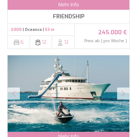
Mehr Info
SILVER WIND
SKYLARK
FRIENDSHIP
SON DE MAR
SONISHI
2000
| Oceanco |
53 m
245.000 €
SOPHIA
SOUL
Preis ab ( pro Woche )
6
12
12
SOULMATE
SOUTH
SOUTH PAW C
ST. DAVID
STAR LINK
STARDUST OF MARY
STELLAMAR
SUD
SUMMER BREEZE
SUMMER FUN
SUNBREEZE
SUNRISE
SWEET CAROLINE
TAKARA ONE
Mehr Info