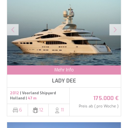
Mehr Info
LADY DEE
2012
| Voorland Shipyard
175.000 €
Holland |
47 m
Preis ab ( pro Woche )
6
12
11