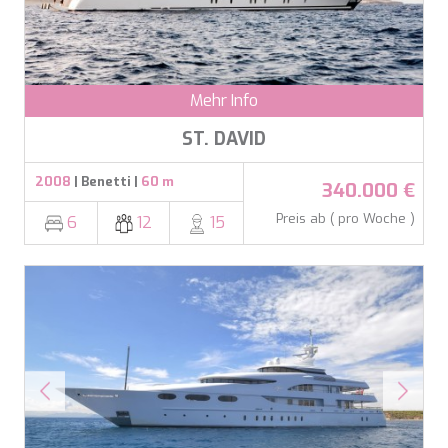
LEOPARD
LIFE IS GOOD
LOVE STORY
LUCKY
Mehr Info
LUISA
LUMI
ST. DAVID
MAGNA GRECIA
MAIA
2008
| Benetti |
60 m
340.000 €
MAKANI II
MAMMA MIA
Preis ab ( pro Woche )
6
12
15
MANE ET NOCTE
MARALLURE
MARE NOSTRUM
MARICAN FOREVER
MARQUISE
MARTITA
MARY-JEAN II
MAXITA
MI ALMA
MIA KAI