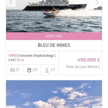
CHAKRA
CHAMPAGNE HIPPY
CHARADE
CHRISTINA O
CLASE AZUL
CLOUD ATLAS
CLOUD IX
Mehr Info
CLOUDBREAK
CONSTANTER
BLEU DE NIMES
CORE
CORNELIA
1980
| Clelands Shipbuilding C
490.000 €
Ltd |
72 m
CORSARIO
D5
Preis ab ( pro Woche )
13
28
23
DAIMA
DALMATINO
DAMARI
DANIDA
DANZAS
Cookies ändern
DARLIN
DAY OFF