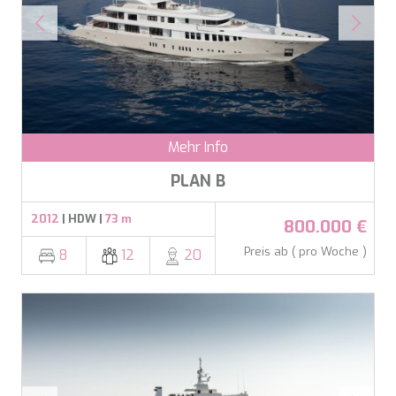
BELUGA
BENITA BLUE
BEST OFF
BEYOND
BLACK LION
BLACK PEARL
BLACK PEARL II
Mehr Info
BLEU DE NIMES
BLUE HEAVEN
PLAN B
BLUE TIME
CALA DI LUNA
2012
| HDW |
73 m
800.000 €
CALADAN
CALMA
Preis ab ( pro Woche )
8
12
20
CALYPSO I
CANER IV
CAPRI I
CARMEN
CAROM
CARPE DIEM
CATCH ME