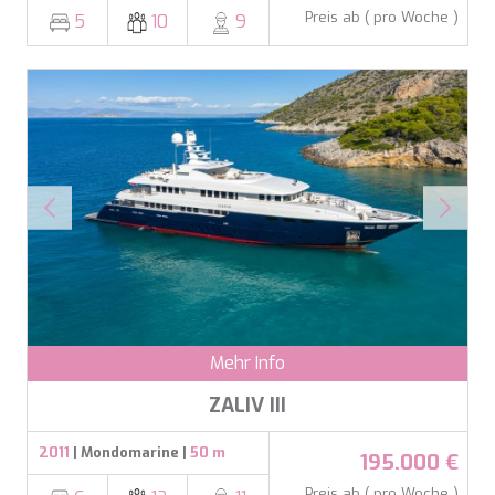
Preis ab ( pro Woche )
5
10
9
Mehr Info
ZALIV III
2011
| Mondomarine |
50 m
195.000 €
Preis ab ( pro Woche )