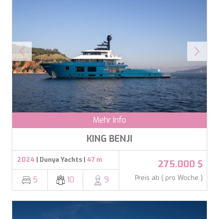
Mehr Info
KING BENJI
2024
| Dunya Yachts |
47 m
275.000 $
Preis ab ( pro Woche )
5
10
9