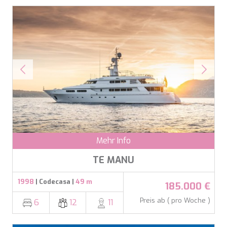
Mehr Info
TE MANU
1998
| Codecasa |
49 m
185.000 €
Preis ab ( pro Woche )
6
12
11