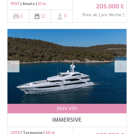
1997
| Amels |
51 m
205.000 €
Preis ab ( pro Woche )
6
12
11
Mehr Info
IMMERSIVE
2013
| Turquoise |
50 m