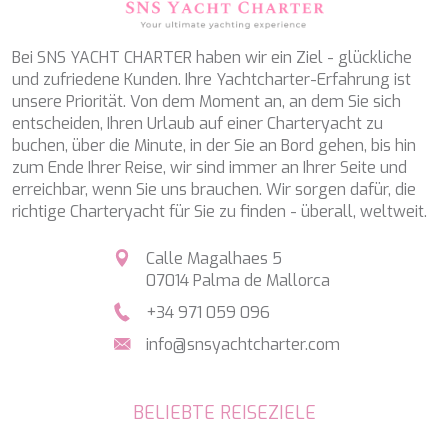
PERLA DEL MARE
PERSEVERANCE
PLAN B
Bei SNS YACHT CHARTER haben wir ein Ziel - glückliche
PLAY THE GAME
und zufriedene Kunden. Ihre Yachtcharter-Erfahrung ist
PORTHOS SANS ABRI
unsere Priorität. Von dem Moment an, an dem Sie sich
PRANA
entscheiden, Ihren Urlaub auf einer Charteryacht zu
PRINCESS Y72
buchen, über die Minute, in der Sie an Bord gehen, bis hin
PROJECT STEEL
zum Ende Ihrer Reise, wir sind immer an Ihrer Seite und
PURPOSE
erreichbar, wenn Sie uns brauchen. Wir sorgen dafür, die
QUANTUM
richtige Charteryacht für Sie zu finden - überall, weltweit.
RAOUL W
RARA AVIS
Calle Magalhaes 5
RARE DIAMOND
07014 Palma de Mallorca
REBECCA V
+34 971 059 096
RIVIERA
ROCKET ONE
info@snsyachtcharter.com
ROMA
SAAHSA
SABBATICAL
BELIEBTE REISEZIELE
SALT