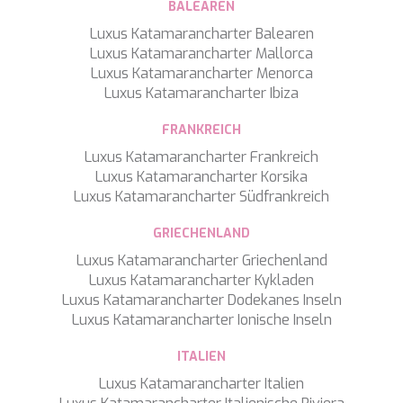
SALTY
BALEAREN
SAN LIMI
Luxus Katamarancharter Balearen
SANDS
Luxus Katamarancharter Mallorca
SASSA LA MARE
Luxus Katamarancharter Menorca
SASTA
Luxus Katamarancharter Ibiza
SCORPIOS
SEA WATER II
FRANKREICH
SEA WOLF
Luxus Katamarancharter Frankreich
SEEK
Luxus Katamarancharter Korsika
SELENE
Luxus Katamarancharter Südfrankreich
SEMAYA
SERENISSIMA III
GRIECHENLAND
SEVEN
Luxus Katamarancharter Griechenland
SEVEN S
Luxus Katamarancharter Kykladen
SEVEN SINS
Luxus Katamarancharter Dodekanes Inseln
SEVENTH SENSE
Luxus Katamarancharter Ionische Inseln
SHANGRA
SHAWLIFE
ITALIEN
SHEERGOLD
SHERAKHAN
Luxus Katamarancharter Italien
SILENT DREAM