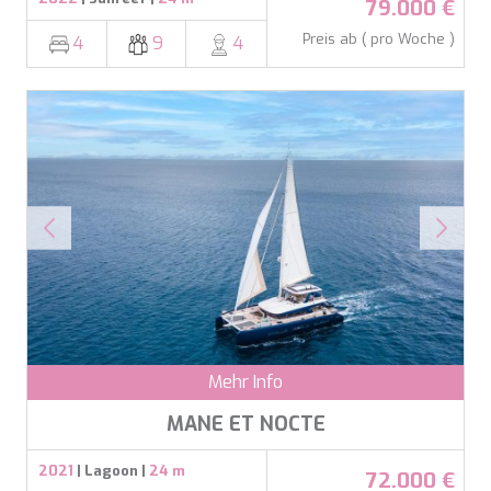
79.000 €
ETHNA
Preis ab ( pro Woche )
FARANDWIDE
4
9
4
FAST & FURIOUS
FATSA
FIGURATI
FIORENTE
FREE SOUL
FREEBIRD
FREEDOM
FREEDOM
FRIEND'S BOAT
FRIENDSHIP
FUNDA D
GATSBY
GENNY
GLASAX
Mehr Info
GRACE
MANE ET NOCTE
GRAYONE
HAKUNA MATATA
2021
| Lagoon |
24 m
HALCON DEL MAR
72.000 €