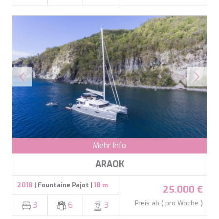
LEOPARD
LIFE IS GOOD
LOVE STORY
LUCKY
LUISA
LUMI
MAGNA GRECIA
MAIA
MAKANI II
MAMMA MIA
MANE ET NOCTE
MARALLURE
MARE NOSTRUM
Mehr Info
MARICAN FOREVER
MARQUISE
ARAOK
MARTITA
MARY-JEAN II
2018
| Fountaine Pajot |
18 m
25.000 €
MAXITA
MI ALMA
Preis ab ( pro Woche )
3
6
3
MIA KAI