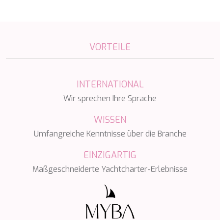
MIA RAMA
MIA ZOI
MILLESIME
MILOS AT SEA
MINDFULNESS
VORTEILE
MINOU
MIO BARCO
MIRAVAL
INTERNATIONAL
MIREDO
Wir sprechen Ihre Sprache
MISS B
MISS CHRISTINE
WISSEN
MISS SILVER
MOONLIGHT
Umfangreiche Kenntnisse über die Branche
MOZZ II
MRS L
EINZIGARTIG
MUSICA MUSICA
Maßgeschneiderte Yachtcharter-Erlebnisse
MY EDEN
MY LIFE
MYRA
MYSTIC
NAILU+