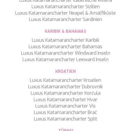
Luxus Katamarancharter Italienische Riviera
SILVER WIND
Luxus Katamarancharter Sizilien
SKYLARK
Luxus Katamarancharter Neapel & Amalfiküste
SON DE MAR
Luxus Katamarancharter Sardinien
SONISHI
SOPHIA
KARIBIK & BAHAMAS
SOUL
Luxus Katamarancharter Karibik
SOULMATE
Luxus Katamarancharter Bahamas
SOUTH
Luxus Katamarancharter Windward Inseln
SOUTH PAW C
Luxus Katamarancharter Leeward Inseln
ST. DAVID
STAR LINK
KROATIEN
STARDUST OF MARY
Luxus Katamarancharter Kroatien
STELLAMAR
Luxus Katamarancharter Dubrovnik
SUD
Luxus Katamarancharter Korčula
SUMMER BREEZE
Luxus Katamarancharter Hvar
SUMMER FUN
Luxus Katamarancharter Vis
SUNBREEZE
Luxus Katamarancharter Brač
SUNRISE
Luxus Katamarancharter Split
SWEET CAROLINE
TAKARA ONE
TÜRKEI