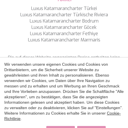
TAMARA II
Luxus Katamarancharter Türkei
TCB
Luxus Katamarancharter Türkische Riviera
TE MANU
Luxus Katamarancharter Bodrum
TESNI
Luxus Katamarancharter Göcek
Konfiguration speichern
Alle akzeptieren
THALYSSA
Luxus Katamarancharter Fethiye
THE BIRD
Luxus Katamarancharter Marmaris
THEA
THUMPER
TRABUCAIRE
Die auf dieser Website angezeigten Preise enthalten keine
TRILOGY
Steuern, sofern nicht ausdrücklich etwas anderes angegeben
Wir verwenden unsere eigenen Cookies und Cookies von
ULISSE
ist.
Drittanbietern, um die Sicherheit unserer Website zu
VAUBAN
gewährleisten und ihren Inhalt zu personalisieren. Ebenso
VERA
verwenden wir Cookies, um Daten über Ihre Navigation zu
FOLGEN SIE UNS
VERTIGE
messen und zu erhalten und um Werbung an Ihren Geschmack
VERTIGO
und Ihre Vorlieben anzupassen. Drücken Sie die Schaltfläche "Alle
Copyright ©
2026 SNS Yacht Charter
VITTORIA
akzeptieren", um zu bestätigen, dass Sie die angezeigten
Datenschutzpolitik
Cookie-Richtlinie
Rechtshinweis
Informationen gelesen und akzeptiert haben. Um diese Cookies
VIVA LA VIDA
der Website
zu verwalten oder zu deaktivieren, klicken Sie auf "Einstellungen".
VYNO
by
iEstrategic
Weitere Informationen zu Cookies erhalte Sie in unserer
Cookie-
WALLY ONE
Richtlinie
.
WATERCOLOURS