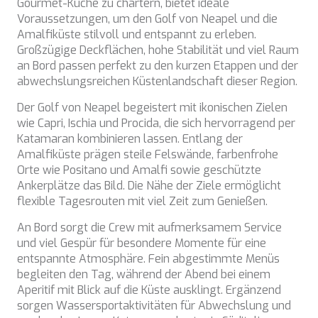
Gourmet-Küche zu chartern, bietet ideale
ALALYA
Kroatien
Voraussetzungen, um den Golf von Neapel und die
ALENA
Balearen
Amalfiküste stilvoll und entspannt zu erleben.
ALFA MARIO
Indischer Ozean
Großzügige Deckflächen, hohe Stabilität und viel Raum
ALICE
Griechenland
an Bord passen perfekt zu den kurzen Etappen und der
ALOIA 80
Italien
abwechslungsreichen Küstenlandschaft dieser Region.
ALTEYA
Italien
ALVIUM
Der Golf von Neapel begeistert mit ikonischen Zielen
Karibik & Bahamas
AMADA MIA
wie Capri, Ischia und Procida, die sich hervorragend per
Kroatien
AMORAKI
Katamaran kombinieren lassen. Entlang der
Frankreich
ANAVI
Amalfiküste prägen steile Felswände, farbenfrohe
Kroatien
ANDILIS
Orte wie Positano und Amalfi sowie geschützte
Griechenland
ANETTA
Ankerplätze das Bild. Die Nähe der Ziele ermöglicht
Karibik & Bahamas
ANGRA TOO
flexible Tagesrouten mit viel Zeit zum Genießen.
Indischer Ozean
ANIMA
Balearen
ANIMA II
An Bord sorgt die Crew mit aufmerksamem Service
Türkei
ANIMA MARIS
und viel Gespür für besondere Momente für eine
Balearen
ANKA
entspannte Atmosphäre. Fein abgestimmte Menüs
Italien
ANNABEL II
begleiten den Tag, während der Abend bei einem
Italien
ANOTHER ONE
Aperitif mit Blick auf die Küste ausklingt. Ergänzend
Italien
ANTHEYA III
sorgen Wassersportaktivitäten für Abwechslung und
Kroatien