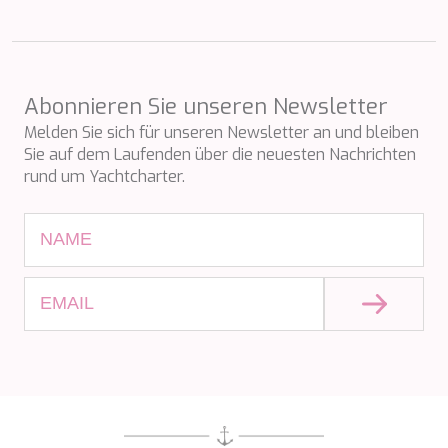
NAVILUX
NEW YORK
NEYINA
NIGHTFLOWER
Abonnieren Sie unseren Newsletter
NITA K II
NOCTURNO
Melden Sie sich für unseren Newsletter an und bleiben
NOOR II
Sie auf dem Laufenden über die neuesten Nachrichten
NORTHERN ESCAPE
rund um Yachtcharter.
O'MATHILDE
OCEAN BREEZE
OLIMP
OMNIA
ONE BLUE
ONYX
ORIY
PAMPERO
PANDION PEARL
PANTA REI
PAREAKI
PAREAKKI