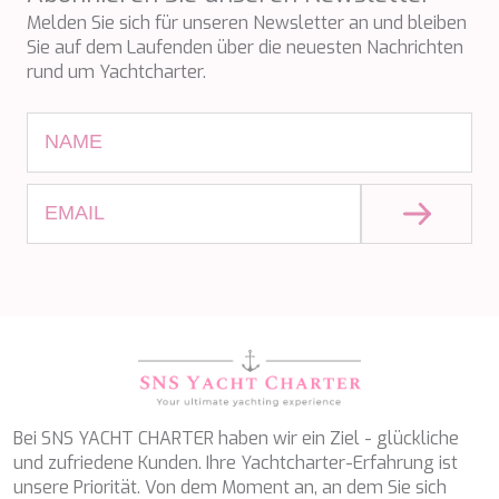
APHAEA
Präferenzinformationen des Benutzers zu speichern, um
Frankreich
Melden Sie sich für unseren Newsletter an und bleiben
die Qualität unserer Dienstleistungen zu verbessern und
AQUA LIBRA
Südostasien
durch empfohlene Produkte ein besseres Erlebnis zu
Sie auf dem Laufenden über die neuesten Nachrichten
AQUAVISTA
bieten.
Südpazifik
rund um Yachtcharter.
AQUILA
Türkei
ARAGO
Türkei
Marketing und Publizität
ARAGON
Kroatien
ARAOK
Diese Cookies werden verwendet, um Informationen über
Karibik & Bahamas
die Präferenzen und persönlichen Entscheidungen des
ARCHSEA
Benutzers durch die kontinuierliche Beobachtung seiner
ARGO
Surfgewohnheiten zu speichern. Dank ihnen können wir
ARION
die Surfgewohnheiten auf der Website kennen und
Werbung in Bezug auf das Surfprofil des Benutzers
ASLEC 4
anzeigen.
ATLANTIC
AURA I
B.A.13
B4
BABY I
BACCARAT
BAGHEERA
Bei SNS YACHT CHARTER haben wir ein Ziel - glückliche
BARACUDA VALLETTA
und zufriedene Kunden. Ihre Yachtcharter-Erfahrung ist
BARRACUDA III
unsere Priorität. Von dem Moment an, an dem Sie sich
BELLEZZA