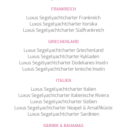
CHAKRA
CHAMPAGNE HIPPY
FRANKREICH
CHARADE
Luxus Segelyachtcharter Frankreich
CHRISTINA O
Luxus Segelyachtcharter Korsika
CLASE AZUL
Luxus Segelyachtcharter Südfrankreich
CLOUD ATLAS
CLOUD IX
GRIECHENLAND
CLOUDBREAK
Luxus Segelyachtcharter Griechenland
CONSTANTER
Luxus Segelyachtcharter Kykladen
CORE
Luxus Segelyachtcharter Dodekanes Inseln
CORNELIA
Luxus Segelyachtcharter Ionische Inseln
CORSARIO
D5
ITALIEN
DAIMA
Luxus Segelyachtcharter Italien
DALMATINO
Luxus Segelyachtcharter Italienische Riviera
DAMARI
Luxus Segelyachtcharter Sizilien
DANIDA
Luxus Segelyachtcharter Neapel & Amalfiküste
DANZAS
Luxus Segelyachtcharter Sardinien
DARLIN
DAY OFF
KARIBIK & BAHAMAS