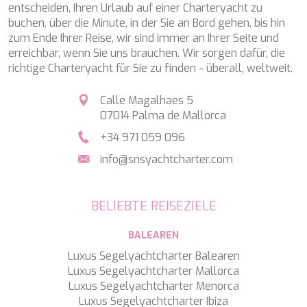
entscheiden, Ihren Urlaub auf einer Charteryacht zu
BELUGA
buchen, über die Minute, in der Sie an Bord gehen, bis hin
BENITA BLUE
zum Ende Ihrer Reise, wir sind immer an Ihrer Seite und
BEST OFF
erreichbar, wenn Sie uns brauchen. Wir sorgen dafür, die
BEYOND
richtige Charteryacht für Sie zu finden - überall, weltweit.
BLACK LION
BLACK PEARL
Calle Magalhaes 5
BLACK PEARL II
07014 Palma de Mallorca
BLEU DE NIMES
BLUE HEAVEN
+34 971 059 096
BLUE TIME
info@snsyachtcharter.com
CALA DI LUNA
CALADAN
CALMA
BELIEBTE REISEZIELE
CALYPSO I
CANER IV
BALEAREN
CAPRI I
CARMEN
Luxus Segelyachtcharter Balearen
CAROM
Luxus Segelyachtcharter Mallorca
CARPE DIEM
Luxus Segelyachtcharter Menorca
CATCH ME
Luxus Segelyachtcharter Ibiza