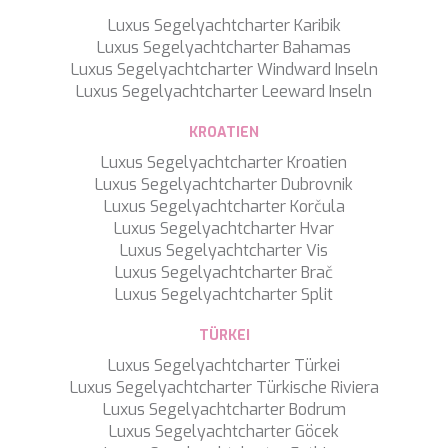
DB9
DE LISLE III
Luxus Segelyachtcharter Karibik
DE ZEUS
Luxus Segelyachtcharter Bahamas
DELTA ONE
Luxus Segelyachtcharter Windward Inseln
DESAMIS B
Luxus Segelyachtcharter Leeward Inseln
DHAMMA II
KROATIEN
DIVINE
DOLCE VITA
Luxus Segelyachtcharter Kroatien
DOLCE VITA IV
Luxus Segelyachtcharter Dubrovnik
DONNA DEL MARE
Luxus Segelyachtcharter Korčula
E-MOTION
Luxus Segelyachtcharter Hvar
E3
Luxus Segelyachtcharter Vis
ECCE NAVIGO
Luxus Segelyachtcharter Brač
ELLY
Luxus Segelyachtcharter Split
ELVI
ENDLESS HORIZON
TÜRKEI
EOLIA
Luxus Segelyachtcharter Türkei
ESMA SULTAN
Luxus Segelyachtcharter Türkische Riviera
ESMERALDA OF THE SEAS
Luxus Segelyachtcharter Bodrum
ETERNAL SPARK
Luxus Segelyachtcharter Göcek
ETERNITY