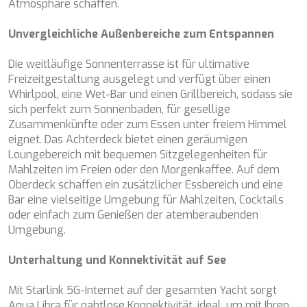
DB9
Atmosphäre schaffen.
DE LISLE III
DE ZEUS
Unvergleichliche Außenbereiche zum Entspannen
DELTA ONE
DESAMIS B
Die weitläufige Sonnenterrasse ist für ultimative
DHAMMA II
Freizeitgestaltung ausgelegt und verfügt über einen
DIVINE
Whirlpool, eine Wet-Bar und einen Grillbereich, sodass sie
DOLCE VITA
sich perfekt zum Sonnenbaden, für gesellige
DOLCE VITA IV
Zusammenkünfte oder zum Essen unter freiem Himmel
DONNA DEL MARE
eignet. Das Achterdeck bietet einen geräumigen
E-MOTION
Loungebereich mit bequemen Sitzgelegenheiten für
E3
Mahlzeiten im Freien oder den Morgenkaffee. Auf dem
ECCE NAVIGO
Oberdeck schaffen ein zusätzlicher Essbereich und eine
ELLY
Bar eine vielseitige Umgebung für Mahlzeiten, Cocktails
ELVI
oder einfach zum Genießen der atemberaubenden
ENDLESS HORIZON
Umgebung.
EOLIA
ESMA SULTAN
Unterhaltung und Konnektivität auf See
ESMERALDA OF THE SEAS
ETERNAL SPARK
Mit Starlink 5G-Internet auf der gesamten Yacht sorgt
ETERNITY
Aqua Libra für nahtlose Konnektivität, ideal, um mit Ihren