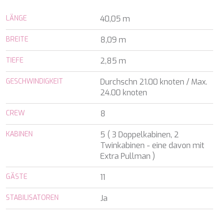
ALALYA
Kroatien
ALENA
LÄNGE
40,05 m
Balearen
ALFA MARIO
Indischer Ozean
ALICE
BREITE
8,09 m
Griechenland
ALOIA 80
Italien
ALTEYA
TIEFE
2,85 m
Italien
ALVIUM
Karibik & Bahamas
AMADA MIA
GESCHWINDIGKEIT
Durchschn 21.00 knoten / Max.
Kroatien
AMORAKI
24.00 knoten
Frankreich
ANAVI
Kroatien
CREW
ANDILIS
8
Griechenland
ANETTA
Karibik & Bahamas
KABINEN
5 ( 3 Doppelkabinen, 2
ANGRA TOO
Indischer Ozean
Twinkabinen - eine davon mit
ANIMA
Balearen
Extra Pullman )
ANIMA II
Türkei
ANIMA MARIS
Balearen
GÄSTE
11
ANKA
Italien
ANNABEL II
Italien
STABILISATOREN
Ja
ANOTHER ONE
Italien
ANTHEYA III
Kroatien