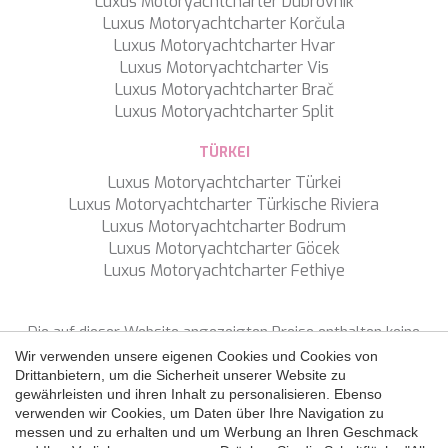
Luxus Motoryachtcharter Dubrovnik
Luxus Motoryachtcharter Korčula
Luxus Motoryachtcharter Hvar
Luxus Motoryachtcharter Vis
Luxus Motoryachtcharter Brač
Luxus Motoryachtcharter Split
Konfiguration speichern
Alle akzeptieren
TÜRKEI
Luxus Motoryachtcharter Türkei
Luxus Motoryachtcharter Türkische Riviera
Luxus Motoryachtcharter Bodrum
Luxus Motoryachtcharter Göcek
Luxus Motoryachtcharter Fethiye
Die auf dieser Website angezeigten Preise enthalten keine
Steuern, sofern nicht ausdrücklich etwas anderes angegeben
Wir verwenden unsere eigenen Cookies und Cookies von
ist.
Drittanbietern, um die Sicherheit unserer Website zu
gewährleisten und ihren Inhalt zu personalisieren. Ebenso
verwenden wir Cookies, um Daten über Ihre Navigation zu
FOLGEN SIE UNS
messen und zu erhalten und um Werbung an Ihren Geschmack