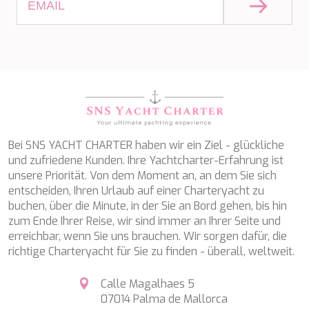
WAVE
WHISPER
WHISPER V
WHITEHAVEN
WORLD'S END
WYLDECREST
XMOTION
YOLO
ZALIV III
ZEN VIBES
Bei SNS YACHT CHARTER haben wir ein Ziel - glückliche
ZENJI
und zufriedene Kunden. Ihre Yachtcharter-Erfahrung ist
unsere Priorität. Von dem Moment an, an dem Sie sich
entscheiden, Ihren Urlaub auf einer Charteryacht zu
buchen, über die Minute, in der Sie an Bord gehen, bis hin
zum Ende Ihrer Reise, wir sind immer an Ihrer Seite und
erreichbar, wenn Sie uns brauchen. Wir sorgen dafür, die
richtige Charteryacht für Sie zu finden - überall, weltweit.
Calle Magalhaes 5
07014 Palma de Mallorca