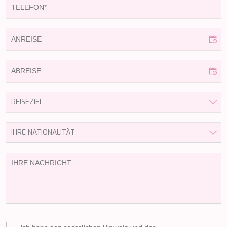
MIA RAMA
MIA ZOI
MILLESIME
MILOS AT SEA
MINDFULNESS
MINOU
MIO BARCO
MIRAVAL
MIREDO
MISS B
MISS CHRISTINE
MISS SILVER
MOONLIGHT
MOZZ II
MRS L
MUSICA MUSICA
MY EDEN
MY LIFE
MYRA
MYSTIC
NAILU+