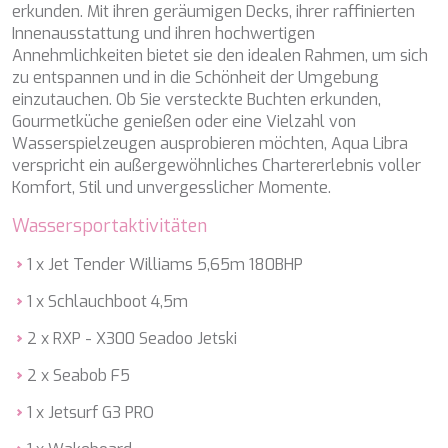
HAPPY ME
erkunden. Mit ihren geräumigen Decks, ihrer raffinierten
HEEUS
Innenausstattung und ihren hochwertigen
HELIOS
Annehmlichkeiten bietet sie den idealen Rahmen, um sich
HOPE I
zu entspannen und in die Schönheit der Umgebung
HP6
einzutauchen. Ob Sie versteckte Buchten erkunden,
HYPERION
Gourmetküche genießen oder eine Vielzahl von
IDYLLE
Wasserspielzeugen ausprobieren möchten, Aqua Libra
IMMERSIVE
verspricht ein außergewöhnliches Chartererlebnis voller
INDIGO STAR I
Komfort, Stil und unvergesslicher Momente.
INFINITAS
Wassersportaktivitäten
INSIEME
ISLAND HEIRESS
1 x Jet Tender Williams 5,65m 180BHP
JAJARO'
JASALI II
1 x Schlauchboot 4,5m
JAZ
JOY ME
2 x RXP - X300 Seadoo Jetski
JULIE M
2 x Seabob F5
JUNIOR
KALINDA
1 x Jetsurf G3 PRO
KAPTAN KADIR