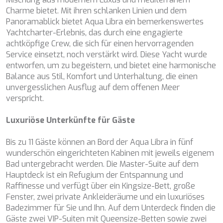
BELUGA
Charme bietet. Mit ihren schlanken Linien und dem
BENITA BLUE
Panoramablick bietet Aqua Libra ein bemerkenswertes
Cookies ändern
BEST OFF
Yachtcharter-Erlebnis, das durch eine engagierte
BEYOND
achtköpfige Crew, die sich für einen hervorragenden
BLACK LION
Service einsetzt, noch verstärkt wird. Diese Yacht wurde
Technik und Funktional
Immer aktiv
BLACK PEARL
entworfen, um zu begeistern, und bietet eine harmonische
BLACK PEARL II
Balance aus Stil, Komfort und Unterhaltung, die einen
Diese Website verwendet eigene Cookies, um
BLEU DE NIMES
unvergesslichen Ausflug auf dem offenen Meer
Informationen zu sammeln, um unsere Dienste zu
verbessern. Wenn Sie weiter surfen, akzeptieren Sie deren
BLUE HEAVEN
verspricht.
Installation. Der Benutzer hat die Möglichkeit, seinen
BLUE TIME
Browser zu konfigurieren und auf Wunsch zu verhindern,
CALA DI LUNA
dass er auf seiner Festplatte installiert wird, obwohl er
Luxuriöse Unterkünfte für Gäste
bedenken muss, dass dies zu Schwierigkeiten beim
CALADAN
Navigieren auf der Website führen kann.
CALMA
Bis zu 11 Gäste können an Bord der Aqua Libra in fünf
CALYPSO I
wunderschön eingerichteten Kabinen mit jeweils eigenem
Analytik und Anpassung
CANER IV
Bad untergebracht werden. Die Master-Suite auf dem
CAPRI I
Hauptdeck ist ein Refugium der Entspannung und
Sie ermöglichen die Beobachtung und Analyse des
CARMEN
Raffinesse und verfügt über ein Kingsize-Bett, große
Verhaltens der Nutzer dieser Website. Die durch diese Art
von Cookies gesammelten Informationen werden
CAROM
Fenster, zwei private Ankleideräume und ein luxuriöses
verwendet, um die Aktivität des Webs zu messen, um
CARPE DIEM
Badezimmer für Sie und Ihn. Auf dem Unterdeck finden die
Benutzernavigationsprofile zu erstellen, um basierend auf
CATCH ME
der Analyse der Nutzungsdaten der Benutzer des Dienstes
Gäste zwei VIP-Suiten mit Queensize-Betten sowie zwei