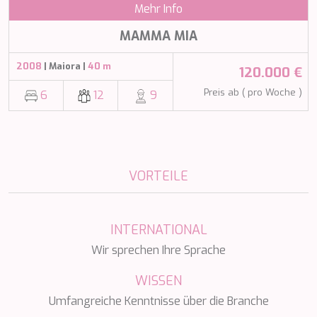
Mehr Info
SILVER WIND
SKYLARK
MAMMA MIA
SON DE MAR
SONISHI
2008
| Maiora |
40 m
120.000 €
SOPHIA
SOUL
Preis ab ( pro Woche )
6
12
9
SOULMATE
SOUTH
SOUTH PAW C
ST. DAVID
STAR LINK
VORTEILE
STARDUST OF MARY
STELLAMAR
SUD
INTERNATIONAL
SUMMER BREEZE
SUMMER FUN
Wir sprechen Ihre Sprache
SUNBREEZE
SUNRISE
WISSEN
SWEET CAROLINE
Umfangreiche Kenntnisse über die Branche
TAKARA ONE