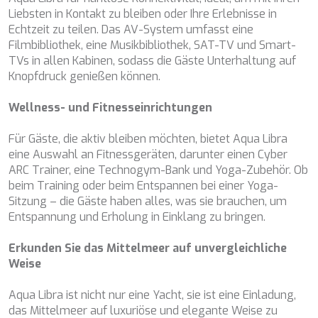
ETHNA
Liebsten in Kontakt zu bleiben oder Ihre Erlebnisse in
FARANDWIDE
Echtzeit zu teilen. Das AV-System umfasst eine
FAST & FURIOUS
Filmbibliothek, eine Musikbibliothek, SAT-TV und Smart-
FATSA
TVs in allen Kabinen, sodass die Gäste Unterhaltung auf
FIGURATI
Knopfdruck genießen können.
FIORENTE
FREE SOUL
Wellness- und Fitnesseinrichtungen
FREEBIRD
FREEDOM
Für Gäste, die aktiv bleiben möchten, bietet Aqua Libra
FREEDOM
eine Auswahl an Fitnessgeräten, darunter einen Cyber
FRIEND'S BOAT
ARC Trainer, eine Technogym-Bank und Yoga-Zubehör. Ob
FRIENDSHIP
beim Training oder beim Entspannen bei einer Yoga-
FUNDA D
Sitzung – die Gäste haben alles, was sie brauchen, um
GATSBY
Entspannung und Erholung in Einklang zu bringen.
GENNY
GLASAX
Erkunden Sie das Mittelmeer auf unvergleichliche
GRACE
Weise
GRAYONE
HAKUNA MATATA
Aqua Libra ist nicht nur eine Yacht, sie ist eine Einladung,
HALCON DEL MAR
das Mittelmeer auf luxuriöse und elegante Weise zu