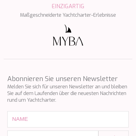
TAMARA II
EINZIGARTIG
TCB
Maßgeschneiderte Yachtcharter-Erlebnisse
TE MANU
TESNI
THALYSSA
THE BIRD
THEA
THUMPER
TRABUCAIRE
TRILOGY
ULISSE
VAUBAN
Abonnieren Sie unseren Newsletter
VERA
Melden Sie sich für unseren Newsletter an und bleiben
VERTIGE
Sie auf dem Laufenden über die neuesten Nachrichten
VERTIGO
rund um Yachtcharter.
VITTORIA
VIVA LA VIDA
VYNO
WALLY ONE
WATERCOLOURS