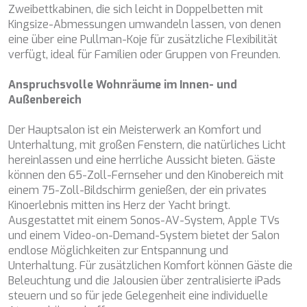
Verbesserungen einzuführen. Sie ermöglichen es uns, die
CHAKRA
Zweibettkabinen, die sich leicht in Doppelbetten mit
Präferenzinformationen des Benutzers zu speichern, um
CHAMPAGNE HIPPY
Kingsize-Abmessungen umwandeln lassen, von denen
die Qualität unserer Dienstleistungen zu verbessern und
durch empfohlene Produkte ein besseres Erlebnis zu
CHARADE
eine über eine Pullman-Koje für zusätzliche Flexibilität
bieten.
CHRISTINA O
verfügt, ideal für Familien oder Gruppen von Freunden.
CLASE AZUL
Marketing und Publizität
CLOUD ATLAS
Anspruchsvolle Wohnräume im Innen- und
CLOUD IX
Außenbereich
Diese Cookies werden verwendet, um Informationen über
CLOUDBREAK
die Präferenzen und persönlichen Entscheidungen des
CONSTANTER
Benutzers durch die kontinuierliche Beobachtung seiner
Der Hauptsalon ist ein Meisterwerk an Komfort und
Surfgewohnheiten zu speichern. Dank ihnen können wir
CORE
Unterhaltung, mit großen Fenstern, die natürliches Licht
die Surfgewohnheiten auf der Website kennen und
CORNELIA
hereinlassen und eine herrliche Aussicht bieten. Gäste
Werbung in Bezug auf das Surfprofil des Benutzers
anzeigen.
CORSARIO
können den 65-Zoll-Fernseher und den Kinobereich mit
D5
einem 75-Zoll-Bildschirm genießen, der ein privates
DAIMA
Kinoerlebnis mitten ins Herz der Yacht bringt.
DALMATINO
Ausgestattet mit einem Sonos-AV-System, Apple TVs
DAMARI
und einem Video-on-Demand-System bietet der Salon
DANIDA
endlose Möglichkeiten zur Entspannung und
DANZAS
Unterhaltung. Für zusätzlichen Komfort können Gäste die
DARLIN
Beleuchtung und die Jalousien über zentralisierte iPads
DAY OFF
steuern und so für jede Gelegenheit eine individuelle