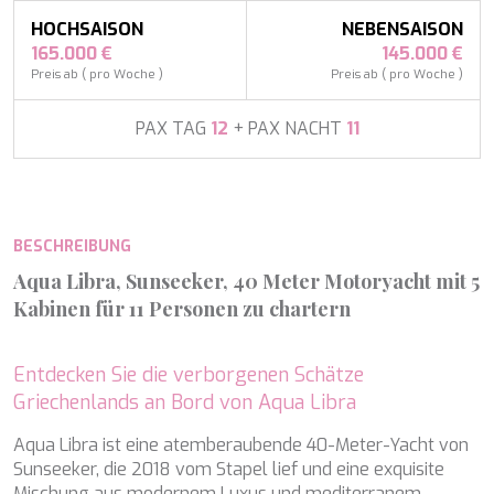
APHAEA
Frankreich
AQUA LIBRA
HOCHSAISON
NEBENSAISON
Südostasien
AQUAVISTA
165.000 €
145.000 €
Südpazifik
AQUILA
Preis ab ( pro Woche )
Preis ab ( pro Woche )
Türkei
ARAGO
Türkei
ARAGON
PAX TAG
12
+ PAX NACHT
11
Kroatien
ARAOK
Karibik & Bahamas
ARCHSEA
ARGO
ARION
BESCHREIBUNG
ASLEC 4
ATLANTIC
Aqua Libra, Sunseeker, 40 Meter Motoryacht mit 5
AURA I
Kabinen für 11 Personen zu chartern
B.A.13
B4
BABY I
Entdecken Sie die verborgenen Schätze
BACCARAT
Griechenlands an Bord von Aqua Libra
BAGHEERA
BARACUDA VALLETTA
Aqua Libra ist eine atemberaubende 40-Meter-Yacht von
BARRACUDA III
Sunseeker, die 2018 vom Stapel lief und eine exquisite
BELLEZZA
Mischung aus modernem Luxus und mediterranem