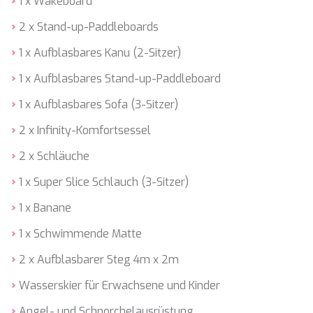
KAYA GUNERI V
1 x Wakeboard
KENTAVROS II
2 x Stand-up-Paddleboards
KIAWAH II
KIKI V
1 x Aufblasbares Kanu (2-Sitzer)
KING BENJI
KIRIOS
1 x Aufblasbares Stand-up-Paddleboard
L'EQUINOX
1 x Aufblasbares Sofa (3-Sitzer)
L'HIPPOCAMPE
LA LOEVIE
2 x Infinity-Komfortsessel
LA PELLEGRINA 1
LA PERLA
2 x Schläuche
LADY B
1 x Super Slice Schlauch (3-Sitzer)
LADY DEE
LADY ELAINE
1 x Banane
LADY ELEGANZA
LADY GITA
1 x Schwimmende Matte
LADY TRUDY
2 x Aufblasbarer Steg 4m x 2m
LATITUDE
LE VERSEAU
Wasserskier für Erwachsene und Kinder
LEGENDARY
LEL
Angel- und Schnorchelausrüstung