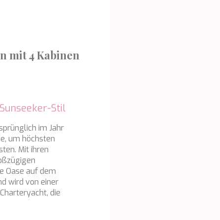
tik und Anpassung
öglichen die Beobachtung und Analyse des Verhaltens der Nutzer dies
. Die durch diese Art von Cookies gesammelten Informationen werden
et, um die Aktivität des Webs zu messen, um Benutzernavigationsprofi
rn mit 4 Kabinen
en, um basierend auf der Analyse der Nutzungsdaten der Benutzer des 
erungen einzuführen. Sie ermöglichen es uns, die Präferenzinformati
rs zu speichern, um die Qualität unserer Dienstleistungen zu verbesse
mpfohlene Produkte ein besseres Erlebnis zu bieten.
ing und Publizität
 Sunseeker-Stil
ookies werden verwendet, um Informationen über die Präferenzen und
ichen Entscheidungen des Benutzers durch die kontinuierliche Beobac
rsprünglich im Jahr
Surfgewohnheiten zu speichern. Dank ihnen können wir die Surfgewohn
e, um höchsten
 Website kennen und Werbung in Bezug auf das Surfprofil des Benutze
en. Mit ihren
n.
roßzügigen
Konfiguration speichern
Alle akzeptieren
nte Oase auf dem
d wird von einer
Charteryacht, die