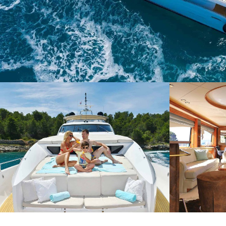
Cook
Techni
Diese W
Dienste
Benutze
verhind
dass di