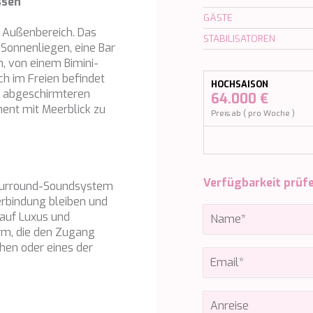
ssen
GÄSTE
n Außenbereich. Das
STABILISATOREN
Sonnenliegen, eine Bar
, von einem Bimini-
ch im Freien befindet
HOCHSAISON
n abgeschirmteren
64.000 €
ent mit Meerblick zu
Preis ab ( pro Woche )
Verfügbarkeit prüf
Surround-Soundsystem
Verbindung bleiben und
 auf Luxus und
orm, die den Zugang
en oder eines der