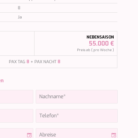
8
Ja
NEBENSAISON
55.000 €
Preis ab ( pro Woche )
PAX TAG
8
+ PAX NACHT
8
en