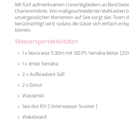
Mit fünf aufmerksamen Crewmitgliedern an Bord bietet
Chartererlebnis. Von maßgeschneiderten Mahlzeiten bi
unvergesslichen Momenten auf See sorgt das Team daf
berücksichtigt wird, sodass die Gäste sich einfach en
können.
Wassersportaktivitäten
1 x Novurania 5.30m mit 130 PS Yamaha Motor (201
1 x Jetski Yamaha
2 x Aufblasbare SUP
2 x Donut
Wasserski
Sea doo RS1 ( Unterwasser Scooter )
Wakeboard