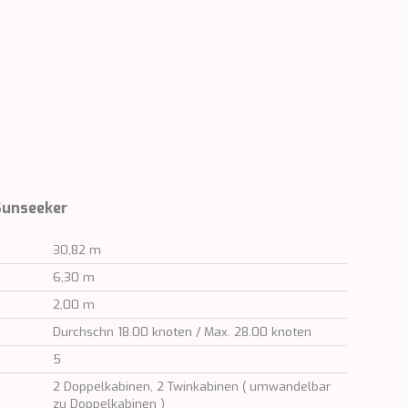
 Sunseeker
30,82 m
6,30 m
2,00 m
Durchschn 18.00 knoten / Max. 28.00 knoten
5
2 Doppelkabinen, 2 Twinkabinen ( umwandelbar
zu Doppelkabinen )