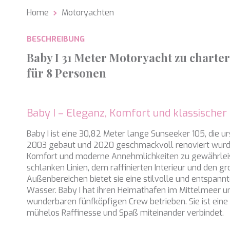
Home
Motoryachten
Analy
Sie erm
BESCHREIBUNG
Website
verwend
Baby I 31 Meter Motoryacht zu charte
erstell
Verbess
für 8 Personen
Benutze
durch e
Market
Baby I – Eleganz, Komfort und klassischer
Diese C
persönl
Baby I ist eine 30,82 Meter lange Sunseeker 105, die u
seiner 
2003 gebaut und 2020 geschmackvoll renoviert wurd
auf der
Komfort und moderne Annehmlichkeiten zu gewährleist
anzeige
schlanken Linien, dem raffinierten Interieur und den g
Außenbereichen bietet sie eine stilvolle und entspan
Wasser. Baby I hat ihren Heimathafen im Mittelmeer un
wunderbaren fünfköpfigen Crew betrieben. Sie ist eine 
mühelos Raffinesse und Spaß miteinander verbindet.