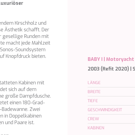
luxuriöser
zendem Kirschholz und
e Ästhetik schafft. Der
r gesellige Runden mit
ste macht jede Mahlzeit
e Sonos-Soundsystem
uf Knopfdruck bieten.
BABY I |
Motoryacht
2003 (Refit 2020) |
statteten Kabinen mit
LÄNGE
ndet sich auf dem
BREITE
ine große Dampfdusche.
TIEFE
etet einen 180-Grad-
zi-Badewanne. Zwei
GESCHWINDIGKEIT
n in Doppelkabinen
CREW
n und Paare ist.
KABINEN