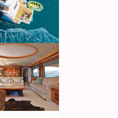
ies ändern
k und Funktional
Imm
ebsite verwendet eigene Cookies, um Informationen zu sammeln, um
 zu verbessern. Wenn Sie weiter surfen, akzeptieren Sie deren Installat
r hat die Möglichkeit, seinen Browser zu konfigurieren und auf Wunsch
ern, dass er auf seiner Festplatte installiert wird, obwohl er bedenken 
es zu Schwierigkeiten beim Navigieren auf der Website führen kann.