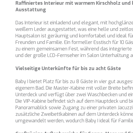
Raffiniertes Interieur mit warmem Kirschholz und 
Ausstattung
Das Interieur ist einladend und elegant, mit hochglän
weißem Leder ausgestattet, was eine helle und zeitlos
Hauptsalon ist geräumig und komfortabel und ideal fü
Freunden und Familie. Ein formeller Esstisch für 10 Gä
zu einem gemeinsamen Fest, während das integriert
und der große LCD-Fernseher im Salon Unterhaltung a
Vielseitige Unterkünfte für bis zu acht Gäste
Baby I bietet Platz für bis zu 8 Gäste in vier gut ausge
eigenem Bad. Die Master-Kabine mit voller Breite befi
Unterdeck und verfügt über zwei Waschbecken und e
Die VIP-Kabine befindet sich auf dem Hauptdeck und bi
Panoramablick sowie Zugang zu einer privaten Jacuz
zusätzliche Zweibettkabinen auf dem Unterdeck könne
umgewandelt werden, wodurch Baby I ideal für Familie