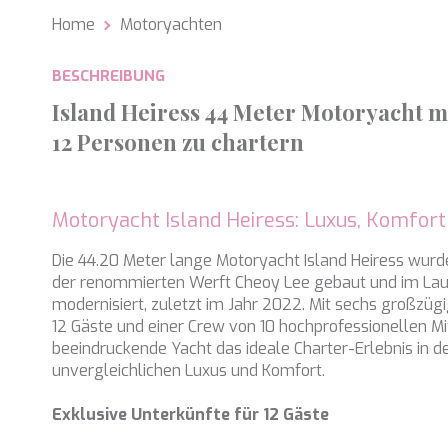
Home
Motoryachten
Analy
Sie erm
BESCHREIBUNG
Website
verwend
Island Heiress 44 Meter Motoryacht m
erstell
Verbess
12 Personen zu chartern
Benutze
durch e
Market
Motoryacht Island Heiress: Luxus, Komfor
Diese C
persönl
Die 44.20 Meter lange Motoryacht Island Heiress wurd
seiner 
der renommierten Werft Cheoy Lee gebaut und im Lau
auf der
modernisiert, zuletzt im Jahr 2022. Mit sechs großzügi
anzeige
12 Gäste und einer Crew von 10 hochprofessionellen Mit
beeindruckende Yacht das ideale Charter-Erlebnis in 
unvergleichlichen Luxus und Komfort.
Exklusive Unterkünfte für 12 Gäste