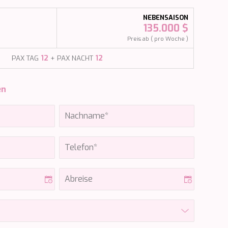
NEBENSAISON
135.000 $
Preis ab ( pro Woche )
PAX TAG
12
+ PAX NACHT
12
en