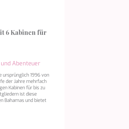
tik und Anpassung
öglichen die Beobachtung und Analyse des Verhaltens der Nutzer dies
. Die durch diese Art von Cookies gesammelten Informationen werden
et, um die Aktivität des Webs zu messen, um Benutzernavigationsprofi
it 6 Kabinen für
en, um basierend auf der Analyse der Nutzungsdaten der Benutzer des 
erungen einzuführen. Sie ermöglichen es uns, die Präferenzinformati
rs zu speichern, um die Qualität unserer Dienstleistungen zu verbesse
mpfohlene Produkte ein besseres Erlebnis zu bieten.
ing und Publizität
t und Abenteuer
ookies werden verwendet, um Informationen über die Präferenzen und
ichen Entscheidungen des Benutzers durch die kontinuierliche Beobac
e ursprünglich 1996 von
Surfgewohnheiten zu speichern. Dank ihnen können wir die Surfgewohn
fe der Jahre mehrfach
 Website kennen und Werbung in Bezug auf das Surfprofil des Benutze
gen Kabinen für bis zu
n.
gliedern ist diese
Konfiguration speichern
Alle akzeptieren
den Bahamas und bietet