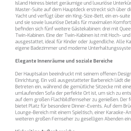
Island Heiress bietet geräumige und luxuriöse Unterkü
Master-Suite auf dem Hauptdeck erstreckt sich über d
Yacht und verfügt über ein King-Size-Bett, ein en-suit
und sie sowie luxuriöse Details für maximalen Komfor
befinden sich fünf weitere Gästekabinen: drei mit Que
Twin-Kabinen. Eine der Twin-Kabinen ist mit Hoch- und
ausgestattet, ideal für Kinder oder Jugendliche. Alle 
eigene Badezimmer und moderne Unterhaltungssyst
Elegante Innenräume und soziale Bereiche
Der Hauptsalon beeindruckt mit seinem offenen Design 
Einrichtung. Ein voll ausgestatteter Barbereich lädt di
Betreten ein, während die gemütliche Sitzecke mit ei
umlaufenden Sofa der perfekte Ort ist, um sich zu ent
auf dem großen Flachbildfernseher zu genießen. Der 
bietet Platz für besondere Dinner-Events. Auf dem Brü
Lounge-Bereich mit einem Spieltisch, einer Karaoke-
weiteren großen Fernseher zu geselligen Abenden ein