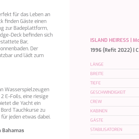
erfekt für das Leben an
ck finden Gäste einen
ng zur Badeplattform,
ridge-Deck befinden sich
ISLAND HEIRESS |
Mo
stattete Bar,
Sonnenbaden. Der
1996 (Refit 2022) | 
nutzbar und lädt zum
LÄNGE
BREITE
TIEFE
 an Wasserspielzeugen
GESCHWINDIGKEIT
2 E-Foils, eine riesige
CREW
etet die Yacht ein
 Bord Tauchkurse zu
KABINEN
 für jeden etwas dabei.
GÄSTE
STABILISATOREN
en Bahamas