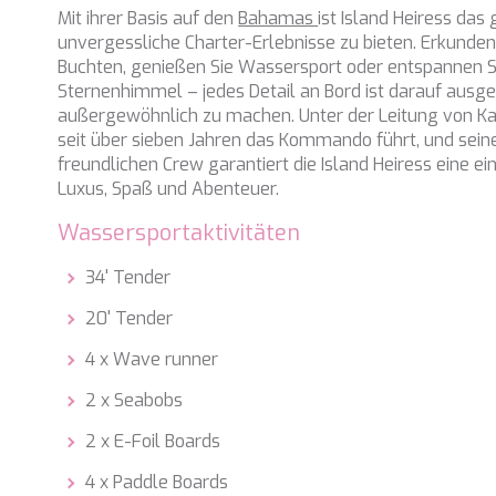
Mit ihrer Basis auf den
Bahamas
ist Island Heiress das 
unvergessliche Charter-Erlebnisse zu bieten. Erkunden
Buchten, genießen Sie Wassersport oder entspannen S
Sternenhimmel – jedes Detail an Bord ist darauf ausge
außergewöhnlich zu machen. Unter der Leitung von Kap
seit über sieben Jahren das Kommando führt, und seine
freundlichen Crew garantiert die Island Heiress eine e
Luxus, Spaß und Abenteuer.
Wassersportaktivitäten
34' Tender
20' Tender
4 x Wave runner
2 x Seabobs
2 x E-Foil Boards
4 x Paddle Boards