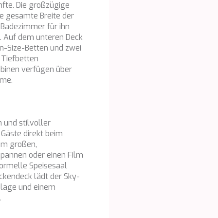
nfte. Die großzügige
ie gesamte Breite der
e Badezimmer für ihn
t. Auf dem unteren Deck
en-Size-Betten und zwei
 Tiefbetten
Kabinen verfügen über
eme.
und stilvoller
e Gäste direkt beim
nem großen,
spannen oder einen Film
formelle Speisesaal
ckendeck lädt der Sky-
Anlage und einem
.