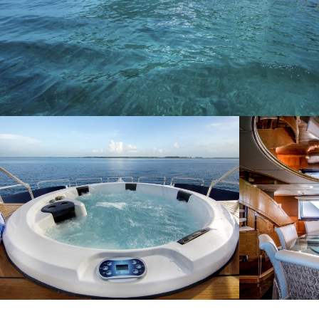
Cook
Techni
Diese W
Dienste
Benutze
verhind
dass di