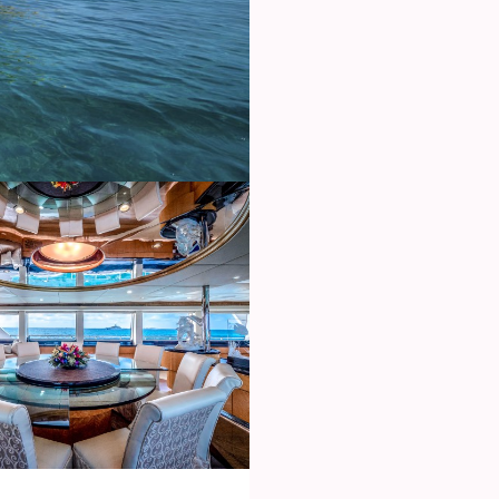
ies ändern
k und Funktional
Imm
ebsite verwendet eigene Cookies, um Informationen zu sammeln, um
 zu verbessern. Wenn Sie weiter surfen, akzeptieren Sie deren Installat
r hat die Möglichkeit, seinen Browser zu konfigurieren und auf Wunsch
ern, dass er auf seiner Festplatte installiert wird, obwohl er bedenken 
es zu Schwierigkeiten beim Navigieren auf der Website führen kann.