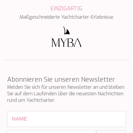
PERLA DEL MARE
EINZIGARTIG
PERSEVERANCE
PLAN B
Maßgeschneiderte Yachtcharter-Erlebnisse
PLAY THE GAME
PORTHOS SANS ABRI
PRANA
PRINCESS Y72
PROJECT STEEL
PURPOSE
QUANTUM
RAOUL W
RARA AVIS
Abonnieren Sie unseren Newsletter
RARE DIAMOND
Melden Sie sich für unseren Newsletter an und bleiben
REBECCA V
Sie auf dem Laufenden über die neuesten Nachrichten
RIVIERA
rund um Yachtcharter.
ROCKET ONE
ROMA
SAAHSA
SABBATICAL
SALT