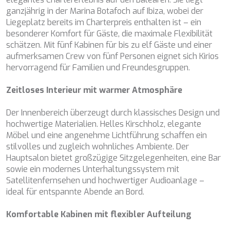
Installation. Der Benutzer hat die Möglichkeit, seinen
BELUGA
ganzjährig in der Marina Botafoch auf Ibiza, wobei der
Browser zu konfigurieren und auf Wunsch zu verhindern,
dass er auf seiner Festplatte installiert wird, obwohl er
BENITA BLUE
Liegeplatz bereits im Charterpreis enthalten ist – ein
bedenken muss, dass dies zu Schwierigkeiten beim
BEST OFF
besonderer Komfort für Gäste, die maximale Flexibilität
Navigieren auf der Website führen kann.
BEYOND
schätzen. Mit fünf Kabinen für bis zu elf Gäste und einer
BLACK LION
aufmerksamen Crew von fünf Personen eignet sich Kirios
Analytik und Anpassung
BLACK PEARL
hervorragend für Familien und Freundesgruppen.
BLACK PEARL II
Sie ermöglichen die Beobachtung und Analyse des
BLEU DE NIMES
Verhaltens der Nutzer dieser Website. Die durch diese Art
Zeitloses Interieur mit warmer Atmosphäre
von Cookies gesammelten Informationen werden
BLUE HEAVEN
verwendet, um die Aktivität des Webs zu messen, um
BLUE TIME
Der Innenbereich überzeugt durch klassisches Design und
Benutzernavigationsprofile zu erstellen, um basierend auf
der Analyse der Nutzungsdaten der Benutzer des Dienstes
CALA DI LUNA
hochwertige Materialien. Helles Kirschholz, elegante
Verbesserungen einzuführen. Sie ermöglichen es uns, die
CALADAN
Möbel und eine angenehme Lichtführung schaffen ein
Präferenzinformationen des Benutzers zu speichern, um
CALMA
stilvolles und zugleich wohnliches Ambiente. Der
die Qualität unserer Dienstleistungen zu verbessern und
durch empfohlene Produkte ein besseres Erlebnis zu
CALYPSO I
Hauptsalon bietet großzügige Sitzgelegenheiten, eine Bar
bieten.
CANER IV
sowie ein modernes Unterhaltungssystem mit
CAPRI I
Satellitenfernsehen und hochwertiger Audioanlage –
Marketing und Publizität
CARMEN
ideal für entspannte Abende an Bord.
CAROM
Diese Cookies werden verwendet, um Informationen über
CARPE DIEM
Komfortable Kabinen mit flexibler Aufteilung
die Präferenzen und persönlichen Entscheidungen des
Benutzers durch die kontinuierliche Beobachtung seiner
CATCH ME