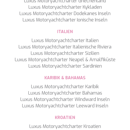
Luxus Motoryachtcharter Griechenland
TAMARA II
Luxus Motoryachtcharter Kykladen
TCB
Luxus Motoryachtcharter Dodekanes Inseln
TE MANU
Luxus Motoryachtcharter Ionische Inseln
TESNI
THALYSSA
ITALIEN
THE BIRD
Luxus Motoryachtcharter Italien
THEA
Luxus Motoryachtcharter Italienische Riviera
THUMPER
Luxus Motoryachtcharter Sizilien
TRABUCAIRE
Luxus Motoryachtcharter Neapel & Amalfiküste
TRILOGY
Luxus Motoryachtcharter Sardinien
ULISSE
VAUBAN
KARIBIK & BAHAMAS
VERA
VERTIGE
Luxus Motoryachtcharter Karibik
VERTIGO
Luxus Motoryachtcharter Bahamas
VITTORIA
Luxus Motoryachtcharter Windward Inseln
VIVA LA VIDA
Luxus Motoryachtcharter Leeward Inseln
VYNO
KROATIEN
WALLY ONE
WATERCOLOURS
Luxus Motoryachtcharter Kroatien