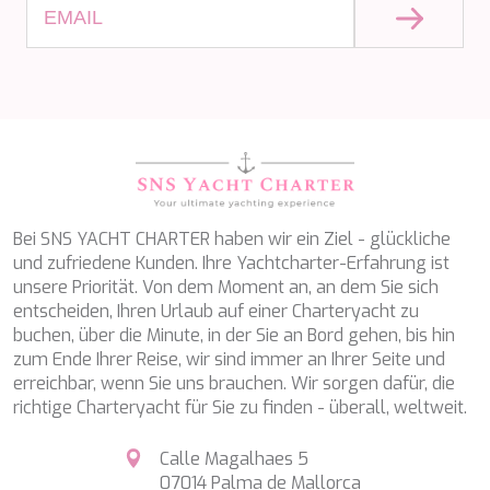
SALTY
SAN LIMI
SANDS
SASSA LA MARE
SASTA
SCORPIOS
SEA WATER II
SEA WOLF
SEEK
SELENE
Bei SNS YACHT CHARTER haben wir ein Ziel - glückliche
SEMAYA
und zufriedene Kunden. Ihre Yachtcharter-Erfahrung ist
SERENISSIMA III
unsere Priorität. Von dem Moment an, an dem Sie sich
SEVEN
entscheiden, Ihren Urlaub auf einer Charteryacht zu
SEVEN S
buchen, über die Minute, in der Sie an Bord gehen, bis hin
SEVEN SINS
zum Ende Ihrer Reise, wir sind immer an Ihrer Seite und
SEVENTH SENSE
erreichbar, wenn Sie uns brauchen. Wir sorgen dafür, die
SHANGRA
richtige Charteryacht für Sie zu finden - überall, weltweit.
SHAWLIFE
SHEERGOLD
Calle Magalhaes 5
SHERAKHAN
07014 Palma de Mallorca
SILENT DREAM