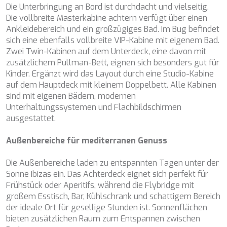
Surfgewohnheiten zu speichern. Dank ihnen können wir
CHAKRA
Die Unterbringung an Bord ist durchdacht und vielseitig.
die Surfgewohnheiten auf der Website kennen und
CHAMPAGNE HIPPY
Die vollbreite Masterkabine achtern verfügt über einen
Werbung in Bezug auf das Surfprofil des Benutzers
anzeigen.
CHARADE
Ankleidebereich und ein großzügiges Bad. Im Bug befindet
CHRISTINA O
sich eine ebenfalls vollbreite VIP-Kabine mit eigenem Bad.
CLASE AZUL
Zwei Twin-Kabinen auf dem Unterdeck, eine davon mit
CLOUD ATLAS
zusätzlichem Pullman-Bett, eignen sich besonders gut für
CLOUD IX
Kinder. Ergänzt wird das Layout durch eine Studio-Kabine
CLOUDBREAK
auf dem Hauptdeck mit kleinem Doppelbett. Alle Kabinen
CONSTANTER
sind mit eigenen Bädern, modernen
CORE
Unterhaltungssystemen und Flachbildschirmen
CORNELIA
ausgestattet.
CORSARIO
D5
Außenbereiche für mediterranen Genuss
DAIMA
DALMATINO
Die Außenbereiche laden zu entspannten Tagen unter der
DAMARI
Sonne Ibizas ein. Das Achterdeck eignet sich perfekt für
DANIDA
Frühstück oder Aperitifs, während die Flybridge mit
DANZAS
großem Esstisch, Bar, Kühlschrank und schattigem Bereich
DARLIN
der ideale Ort für gesellige Stunden ist. Sonnenflächen
DAY OFF
bieten zusätzlichen Raum zum Entspannen zwischen