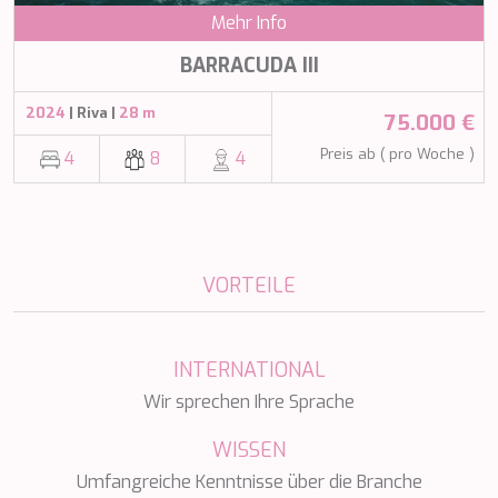
NAVILUX
Mehr Info
NEW YORK
BARRACUDA III
NEYINA
NIGHTFLOWER
2024
| Riva |
28 m
75.000 €
NITA K II
NOCTURNO
Preis ab ( pro Woche )
4
8
4
NOOR II
NORTHERN ESCAPE
O'MATHILDE
OCEAN BREEZE
OLIMP
VORTEILE
OMNIA
ONE BLUE
ONYX
ORIY
INTERNATIONAL
PAMPERO
Wir sprechen Ihre Sprache
PANDION PEARL
PANTA REI
WISSEN
PAREAKI
Umfangreiche Kenntnisse über die Branche
PAREAKKI