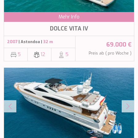
LEOPARD
LIFE IS GOOD
Mehr Info
LOVE STORY
LUCKY
DOLCE VITA IV
LUISA
LUMI
2007
| Astondoa |
32 m
69.000 €
MAGNA GRECIA
MAIA
Preis ab ( pro Woche )
5
12
5
MAKANI II
MAMMA MIA
MANE ET NOCTE
MARALLURE
MARE NOSTRUM
MARICAN FOREVER
MARQUISE
MARTITA
MARY-JEAN II
MAXITA
MI ALMA
MIA KAI