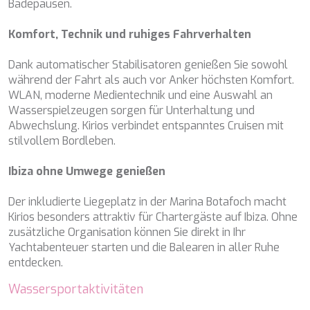
DB9
Badepausen.
DE LISLE III
DE ZEUS
Komfort, Technik und ruhiges Fahrverhalten
DELTA ONE
DESAMIS B
Dank automatischer Stabilisatoren genießen Sie sowohl
DHAMMA II
während der Fahrt als auch vor Anker höchsten Komfort.
DIVINE
WLAN, moderne Medientechnik und eine Auswahl an
DOLCE VITA
Wasserspielzeugen sorgen für Unterhaltung und
DOLCE VITA IV
Abwechslung. Kirios verbindet entspanntes Cruisen mit
DONNA DEL MARE
stilvollem Bordleben.
E-MOTION
E3
Ibiza ohne Umwege genießen
ECCE NAVIGO
ELLY
Der inkludierte Liegeplatz in der Marina Botafoch macht
ELVI
Kirios besonders attraktiv für Chartergäste auf Ibiza. Ohne
ENDLESS HORIZON
zusätzliche Organisation können Sie direkt in Ihr
EOLIA
Yachtabenteuer starten und die Balearen in aller Ruhe
ESMA SULTAN
entdecken.
ESMERALDA OF THE SEAS
Wassersportaktivitäten
ETERNAL SPARK
ETERNITY