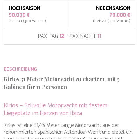
APHAEA
Frankreich
AQUA LIBRA
HOCHSAISON
NEBENSAISON
Südostasien
AQUAVISTA
90.000 €
70.000 €
Südpazifik
AQUILA
Preis ab ( pro Woche )
Preis ab ( pro Woche )
Türkei
ARAGO
Türkei
ARAGON
PAX TAG
12
+ PAX NACHT
11
Kroatien
ARAOK
Karibik & Bahamas
ARCHSEA
ARGO
ARION
BESCHREIBUNG
ASLEC 4
ATLANTIC
Kirios 31 Meter Motoryacht zu chartern mit 5
AURA I
Kabinen für 11 Personen
B.A.13
Cookies ändern
B4
BABY I
Kirios – Stilvolle Motoryacht mit festem
BACCARAT
Liegeplatz im Herzen von Ibiza
Technik und Funktional
Immer aktiv
BAGHEERA
BARACUDA VALLETTA
Kirios ist eine 31,45 Meter lange Motoryacht aus der
Diese Website verwendet eigene Cookies, um
BARRACUDA III
Informationen zu sammeln, um unsere Dienste zu
renommierten spanischen Astondoa-Werft und bietet ein
verbessern. Wenn Sie weiter surfen, akzeptieren Sie deren
BELLEZZA
elegantes Chartererlebnis auf den Balearen. Sie liegt