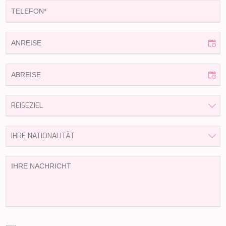
HAPPY ME
HEEUS
HELIOS
HOPE I
HP6
HYPERION
IDYLLE
IMMERSIVE
INDIGO STAR I
INFINITAS
INSIEME
ISLAND HEIRESS
JAJARO'
JASALI II
JAZ
JOY ME
JULIE M
JUNIOR
KALINDA
KAPTAN KADIR