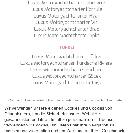
WAVE
Luxus Motoryachtcharter Dubrovnik
WHISPER
Luxus Motoryachtcharter Korčula
WHISPER V
Luxus Motoryachtcharter Hvar
WHITEHAVEN
Luxus Motoryachtcharter Vis
WORLD'S END
Luxus Motoryachtcharter Brač
WYLDECREST
Luxus Motoryachtcharter Split
XMOTION
YOLO
TÜRKEI
ZALIV III
Luxus Motoryachtcharter Türkei
ZEN VIBES
Konfiguration speichern
Alle akzeptieren
Luxus Motoryachtcharter Türkische Riviera
ZENJI
Luxus Motoryachtcharter Bodrum
Luxus Motoryachtcharter Göcek
Luxus Motoryachtcharter Fethiye
Die auf dieser Website angezeigten Preise enthalten keine
Steuern, sofern nicht ausdrücklich etwas anderes angegeben
Wir verwenden unsere eigenen Cookies und Cookies von
ist.
Drittanbietern, um die Sicherheit unserer Website zu
gewährleisten und ihren Inhalt zu personalisieren. Ebenso
verwenden wir Cookies, um Daten über Ihre Navigation zu
FOLGEN SIE UNS
messen und zu erhalten und um Werbung an Ihren Geschmack