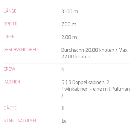
ALALYA
Kroatien
ALENA
LÄNGE
31,00 m
Balearen
ALFA MARIO
Indischer Ozean
ALICE
BREITE
7,00 m
Griechenland
ALOIA 80
Italien
ALTEYA
TIEFE
2,00 m
Italien
ALVIUM
Karibik & Bahamas
AMADA MIA
GESCHWINDIGKEIT
Durchschn 20.00 knoten / Max.
Kroatien
AMORAKI
22.00 knoten
Frankreich
ANAVI
Kroatien
CREW
ANDILIS
4
Griechenland
ANETTA
Karibik & Bahamas
KABINEN
5 ( 3 Doppelkabinen, 2
ANGRA TOO
Indischer Ozean
Twinkabinen - eine mit Pullman
ANIMA
Balearen
)
ANIMA II
Türkei
ANIMA MARIS
Balearen
GÄSTE
11
ANKA
Italien
ANNABEL II
Italien
STABILISATOREN
Ja
ANOTHER ONE
Italien
ANTHEYA III
Kroatien