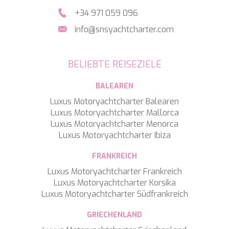
SILVER WIND
+34 971 059 096
SKYLARK
info@snsyachtcharter.com
SON DE MAR
SONISHI
SOPHIA
BELIEBTE REISEZIELE
SOUL
SOULMATE
BALEAREN
SOUTH
SOUTH PAW C
Luxus Motoryachtcharter Balearen
ST. DAVID
Luxus Motoryachtcharter Mallorca
STAR LINK
Luxus Motoryachtcharter Menorca
STARDUST OF MARY
Luxus Motoryachtcharter Ibiza
STELLAMAR
SUD
FRANKREICH
SUMMER BREEZE
Luxus Motoryachtcharter Frankreich
SUMMER FUN
Luxus Motoryachtcharter Korsika
SUNBREEZE
Luxus Motoryachtcharter Südfrankreich
SUNRISE
SWEET CAROLINE
GRIECHENLAND
TAKARA ONE