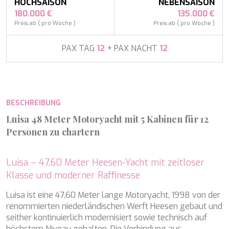
APHAEA
HOCHSAISON
NEBENSAISON
Frankreich
AQUA LIBRA
180.000 €
135.000 €
Südostasien
AQUAVISTA
Preis ab ( pro Woche )
Preis ab ( pro Woche )
Südpazifik
AQUILA
Türkei
ARAGO
PAX TAG
12
+ PAX NACHT
12
Türkei
ARAGON
Kroatien
ARAOK
Karibik & Bahamas
ARCHSEA
ARGO
BESCHREIBUNG
ARION
ASLEC 4
Luisa 48 Meter Motoryacht mit 5 Kabinen für 12
ATLANTIC
Personen zu chartern
AURA I
B.A.13
B4
Luisa – 47,60 Meter Heesen-Yacht mit zeitloser
BABY I
Klasse und moderner Raffinesse
BACCARAT
BAGHEERA
Luisa ist eine 47,60 Meter lange Motoryacht, 1998 von der
BARACUDA VALLETTA
renommierten niederländischen Werft Heesen gebaut und
BARRACUDA III
seither kontinuierlich modernisiert sowie technisch auf
BELLEZZA
höchstem Niveau gehalten. Die Verbindung aus