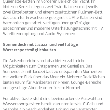
DB9
Queensize-Betten im vorderen Bereich der Yacht. Im
DE LISLE III
hinteren Bereich liegen zwei Twin-Kabinen mit jeweils
DE ZEUS
zwei Einzelbetten und einem zusätzlichen Pullman-Bett,
DELTA ONE
das auch für Erwachsene geeignet ist. Alle Kabinen sind
DESAMIS B
harmonisch gestaltet, verfügen über großzügige
DHAMMA II
Badezimmer und moderne Unterhaltungstechnik mit TV,
DIVINE
Satellitenempfang und Audio-Systemen.
DOLCE VITA
DOLCE VITA IV
Sonnendeck mit Jacuzzi und vielfältige
DONNA DEL MARE
Wassersportmöglichkeiten
E-MOTION
E3
Die Außenbereiche von Luisa bieten zahlreiche
ECCE NAVIGO
Möglichkeiten zum Entspannen und Genießen. Das
ELLY
Sonnendeck mit Jacuzzi lädt zu entspannten Momenten
ELVI
mit weitem Blick über das Meer ein. Mehrere Deckflächen
ENDLESS HORIZON
bieten Raum für Mahlzeiten im Freien, Lounge-Bereiche
EOLIA
und gesellige Abende unter freiem Himmel.
ESMA SULTAN
ESMERALDA OF THE SEAS
Für aktive Gäste steht eine beeindruckende Auswahl an
ETERNAL SPARK
Wassersportgeräten bereit, darunter Jetskis, E-Foils und
ETERNITY
Seabobs. Ob Geschwindigkeit, Erkundung versteckter