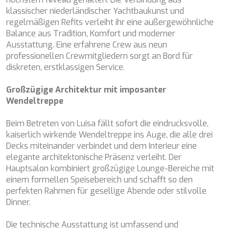
BELUGA
klassischer niederländischer Yachtbaukunst und
Cookies ändern
BENITA BLUE
regelmäßigen Refits verleiht ihr eine außergewöhnliche
BEST OFF
Balance aus Tradition, Komfort und moderner
BEYOND
Ausstattung. Eine erfahrene Crew aus neun
Technik und Funktional
Immer aktiv
BLACK LION
professionellen Crewmitgliedern sorgt an Bord für
BLACK PEARL
diskreten, erstklassigen Service.
Diese Website verwendet eigene Cookies, um
BLACK PEARL II
Informationen zu sammeln, um unsere Dienste zu
verbessern. Wenn Sie weiter surfen, akzeptieren Sie deren
BLEU DE NIMES
Großzügige Architektur mit imposanter
Installation. Der Benutzer hat die Möglichkeit, seinen
BLUE HEAVEN
Wendeltreppe
Browser zu konfigurieren und auf Wunsch zu verhindern,
BLUE TIME
dass er auf seiner Festplatte installiert wird, obwohl er
bedenken muss, dass dies zu Schwierigkeiten beim
CALA DI LUNA
Beim Betreten von Luisa fällt sofort die eindrucksvolle,
Navigieren auf der Website führen kann.
CALADAN
kaiserlich wirkende Wendeltreppe ins Auge, die alle drei
CALMA
Decks miteinander verbindet und dem Interieur eine
Analytik und Anpassung
CALYPSO I
elegante architektonische Präsenz verleiht. Der
CANER IV
Hauptsalon kombiniert großzügige Lounge-Bereiche mit
Sie ermöglichen die Beobachtung und Analyse des
CAPRI I
Verhaltens der Nutzer dieser Website. Die durch diese Art
einem formellen Speisebereich und schafft so den
von Cookies gesammelten Informationen werden
CARMEN
perfekten Rahmen für gesellige Abende oder stilvolle
verwendet, um die Aktivität des Webs zu messen, um
CAROM
Dinner.
Benutzernavigationsprofile zu erstellen, um basierend auf
CARPE DIEM
der Analyse der Nutzungsdaten der Benutzer des Dienstes
Verbesserungen einzuführen. Sie ermöglichen es uns, die
CATCH ME
Die technische Ausstattung ist umfassend und
Präferenzinformationen des Benutzers zu speichern, um