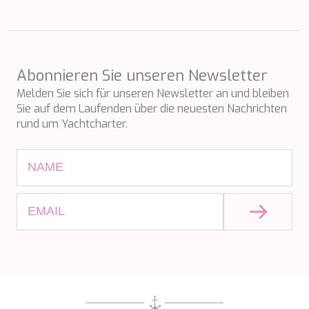
TAMARA II
TCB
TE MANU
TESNI
THALYSSA
Abonnieren Sie unseren Newsletter
THE BIRD
Melden Sie sich für unseren Newsletter an und bleiben
THEA
Sie auf dem Laufenden über die neuesten Nachrichten
THUMPER
rund um Yachtcharter.
TRABUCAIRE
TRILOGY
ULISSE
VAUBAN
VERA
VERTIGE
VERTIGO
VITTORIA
VIVA LA VIDA
VYNO
WALLY ONE
WATERCOLOURS