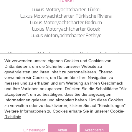
TÜRKEI
Luxus Motoryachtcharter Türkei
Luxus Motoryachtcharter Türkische Riviera
Luxus Motoryachtcharter Bodrum
Luxus Motoryachtcharter Göcek
Luxus Motoryachtcharter Fethiye
Die auf dieser Website angezeigten Preise enthalten keine
Steuern, sofern nicht ausdrücklich etwas anderes angegeben
Wir verwenden unsere eigenen Cookies und Cookies von
ist.
Drittanbietern, um die Sicherheit unserer Website zu
gewährleisten und ihren Inhalt zu personalisieren. Ebenso
verwenden wir Cookies, um Daten über Ihre Navigation zu
FOLGEN SIE UNS
messen und zu erhalten und um Werbung an Ihren Geschmack
und Ihre Vorlieben anzupassen. Drücken Sie die Schaltfläche "Alle
Copyright ©
2026 SNS Yacht Charter
akzeptieren", um zu bestätigen, dass Sie die angezeigten
Datenschutzpolitik
Cookie-Richtlinie
Rechtshinweis
Informationen gelesen und akzeptiert haben. Um diese Cookies
der Website
zu verwalten oder zu deaktivieren, klicken Sie auf "Einstellungen".
by
iEstrategic
Weitere Informationen zu Cookies erhalte Sie in unserer
Cookie-
Richtlinie
.
Einstellungen
Abfall
Akzeptieren