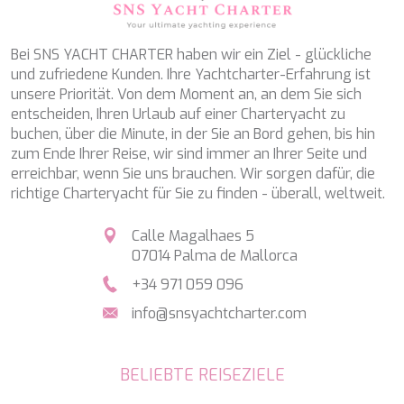
WAVE
WHISPER
WHISPER V
Bei SNS YACHT CHARTER haben wir ein Ziel - glückliche
WHITEHAVEN
und zufriedene Kunden. Ihre Yachtcharter-Erfahrung ist
WORLD'S END
unsere Priorität. Von dem Moment an, an dem Sie sich
WYLDECREST
entscheiden, Ihren Urlaub auf einer Charteryacht zu
XMOTION
buchen, über die Minute, in der Sie an Bord gehen, bis hin
YOLO
zum Ende Ihrer Reise, wir sind immer an Ihrer Seite und
ZALIV III
erreichbar, wenn Sie uns brauchen. Wir sorgen dafür, die
ZEN VIBES
richtige Charteryacht für Sie zu finden - überall, weltweit.
ZENJI
Calle Magalhaes 5
07014 Palma de Mallorca
+34 971 059 096
info@snsyachtcharter.com
BELIEBTE REISEZIELE