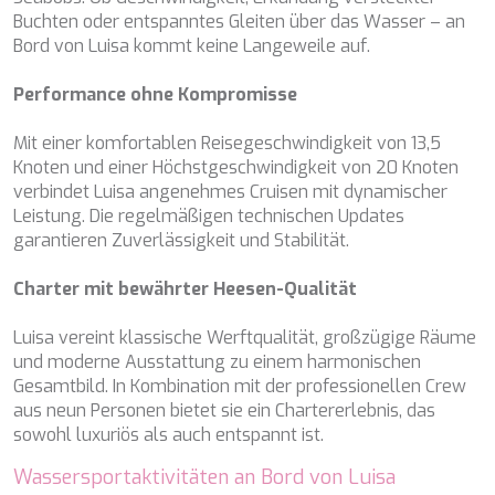
ETHNA
Buchten oder entspanntes Gleiten über das Wasser – an
FARANDWIDE
Bord von Luisa kommt keine Langeweile auf.
FAST & FURIOUS
FATSA
Performance ohne Kompromisse
FIGURATI
FIORENTE
Mit einer komfortablen Reisegeschwindigkeit von 13,5
FREE SOUL
Knoten und einer Höchstgeschwindigkeit von 20 Knoten
FREEBIRD
verbindet Luisa angenehmes Cruisen mit dynamischer
FREEDOM
Leistung. Die regelmäßigen technischen Updates
FREEDOM
garantieren Zuverlässigkeit und Stabilität.
FRIEND'S BOAT
FRIENDSHIP
Charter mit bewährter Heesen-Qualität
FUNDA D
GATSBY
Luisa vereint klassische Werftqualität, großzügige Räume
GENNY
und moderne Ausstattung zu einem harmonischen
GLASAX
Gesamtbild. In Kombination mit der professionellen Crew
GRACE
aus neun Personen bietet sie ein Chartererlebnis, das
GRAYONE
sowohl luxuriös als auch entspannt ist.
HAKUNA MATATA
Wassersportaktivitäten an Bord von Luisa
HALCON DEL MAR