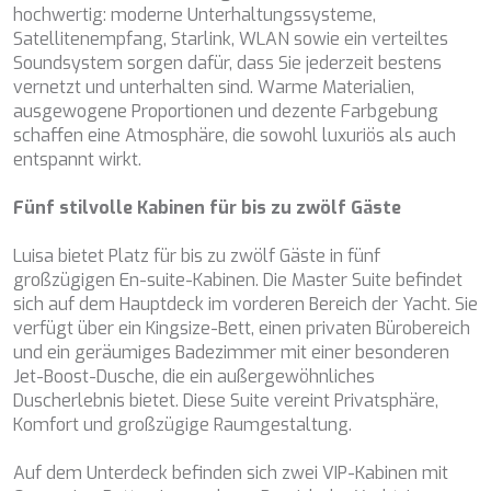
CHAKRA
hochwertig: moderne Unterhaltungssysteme,
die Qualität unserer Dienstleistungen zu verbessern und
durch empfohlene Produkte ein besseres Erlebnis zu
CHAMPAGNE HIPPY
Satellitenempfang, Starlink, WLAN sowie ein verteiltes
bieten.
CHARADE
Soundsystem sorgen dafür, dass Sie jederzeit bestens
CHRISTINA O
vernetzt und unterhalten sind. Warme Materialien,
Marketing und Publizität
CLASE AZUL
ausgewogene Proportionen und dezente Farbgebung
CLOUD ATLAS
schaffen eine Atmosphäre, die sowohl luxuriös als auch
Diese Cookies werden verwendet, um Informationen über
CLOUD IX
entspannt wirkt.
die Präferenzen und persönlichen Entscheidungen des
CLOUDBREAK
Benutzers durch die kontinuierliche Beobachtung seiner
Surfgewohnheiten zu speichern. Dank ihnen können wir
CONSTANTER
Fünf stilvolle Kabinen für bis zu zwölf Gäste
die Surfgewohnheiten auf der Website kennen und
CORE
Werbung in Bezug auf das Surfprofil des Benutzers
anzeigen.
CORNELIA
Luisa bietet Platz für bis zu zwölf Gäste in fünf
CORSARIO
großzügigen En-suite-Kabinen. Die Master Suite befindet
D5
sich auf dem Hauptdeck im vorderen Bereich der Yacht. Sie
DAIMA
verfügt über ein Kingsize-Bett, einen privaten Bürobereich
DALMATINO
und ein geräumiges Badezimmer mit einer besonderen
DAMARI
Jet-Boost-Dusche, die ein außergewöhnliches
DANIDA
Duscherlebnis bietet. Diese Suite vereint Privatsphäre,
DANZAS
Komfort und großzügige Raumgestaltung.
DARLIN
DAY OFF
Auf dem Unterdeck befinden sich zwei VIP-Kabinen mit