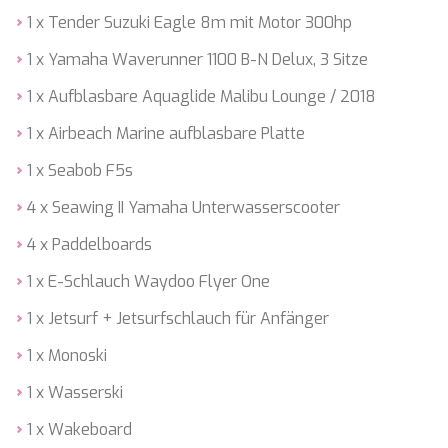
HAPPY ME
1 x Tender Suzuki Eagle 8m mit Motor 300hp
HEEUS
HELIOS
1 x Yamaha Waverunner 1100 B-N Delux, 3 Sitze
HOPE I
HP6
1 x Aufblasbare Aquaglide Malibu Lounge / 2018
HYPERION
1 x Airbeach Marine aufblasbare Platte
IDYLLE
IMMERSIVE
1 x Seabob F5s
INDIGO STAR I
INFINITAS
4 x Seawing II Yamaha Unterwasserscooter
INSIEME
4 x Paddelboards
ISLAND HEIRESS
JAJARO'
1 x E-Schlauch Waydoo Flyer One
JASALI II
JAZ
1 x Jetsurf + Jetsurfschlauch für Anfänger
JOY ME
1 x Monoski
JULIE M
JUNIOR
1 x Wasserski
KALINDA
KAPTAN KADIR
1 x Wakeboard