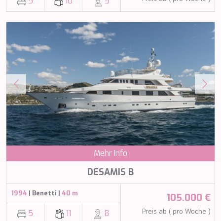
5
10
5
SALTY
SAN LIMI
SANDS
SASSA LA MARE
SASTA
SCORPIOS
SEA WATER II
SEA WOLF
SEEK
SELENE
SEMAYA
SERENISSIMA III
SEVEN
SEVEN S
Mehr Info
SEVEN SINS
SEVENTH SENSE
DESAMIS B
SHANGRA
SHAWLIFE
1994
| Benetti |
40 m
105.000 €
SHEERGOLD
SHERAKHAN
Preis ab ( pro Woche )
5
11
8
SILENT DREAM