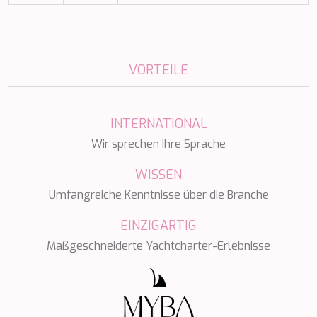
SILVER WIND
SKYLARK
SON DE MAR
SONISHI
VORTEILE
SOPHIA
SOUL
SOULMATE
SOUTH
INTERNATIONAL
SOUTH PAW C
Wir sprechen Ihre Sprache
ST. DAVID
STAR LINK
WISSEN
STARDUST OF MARY
Umfangreiche Kenntnisse über die Branche
STELLAMAR
SUD
EINZIGARTIG
SUMMER BREEZE
Maßgeschneiderte Yachtcharter-Erlebnisse
SUMMER FUN
SUNBREEZE
SUNRISE
SWEET CAROLINE
TAKARA ONE