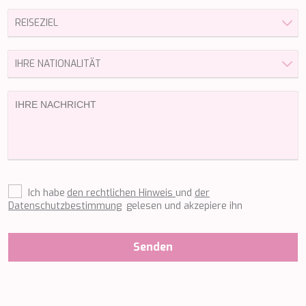
MIA RAMA
MIA ZOI
MILLESIME
MILOS AT SEA
MINDFULNESS
MINOU
MIO BARCO
MIRAVAL
MIREDO
MISS B
MISS CHRISTINE
MISS SILVER
MOONLIGHT
Ich habe
den rechtlichen Hinweis
und
der
MOZZ II
Datenschutzbestimmung
gelesen und akzepiere ihn
MRS L
MUSICA MUSICA
MY EDEN
Senden
MY LIFE
MYRA
MYSTIC
NAILU+