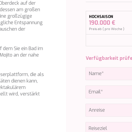
Oberdeck auf der
ndessen am großen
eine großzügige
HOCHSAISON
ägliche Entspannung
190.000 €
auschen der
Preis ab ( pro Woche )
f dem Sie ein Bad im
Mojito an der nahe
Verfügbarkeit prüf
serplattform, die als
äten dienen kann,
pektakulärem
llt wird, verstärkt