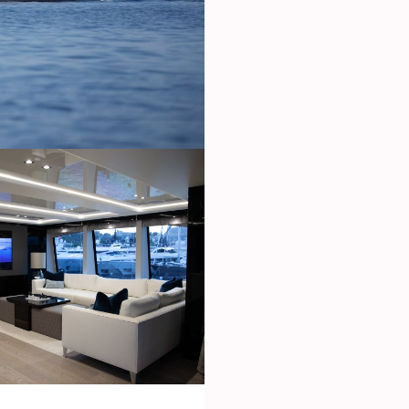
ies ändern
k und Funktional
Imm
ebsite verwendet eigene Cookies, um Informationen zu sammeln, um
 zu verbessern. Wenn Sie weiter surfen, akzeptieren Sie deren Installat
r hat die Möglichkeit, seinen Browser zu konfigurieren und auf Wunsch
ern, dass er auf seiner Festplatte installiert wird, obwohl er bedenken 
es zu Schwierigkeiten beim Navigieren auf der Website führen kann.