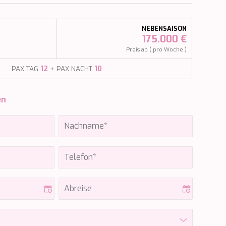
NEBENSAISON
175.000 €
Preis ab ( pro Woche )
PAX TAG
12
+ PAX NACHT
10
en