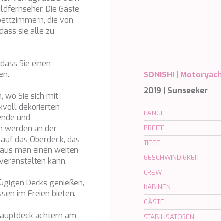
ildfernseher. Die Gäste
bettzimmern, die von
dass sie alle zu
 dass Sie einen
en.
SONISHI |
Motoryac
2019 | Sunseeker
, wo Sie sich mit
voll dekorierten
LÄNGE
bende und
en werden an der
BREITE
 auf das Oberdeck, das
TIEFE
 aus man einen weiten
GESCHWINDIGKEIT
 veranstalten kann.
CREW
ßzügigen Decks genießen,
KABINEN
ssen im Freien bieten.
GÄSTE
Hauptdeck achtern am
STABILISATOREN