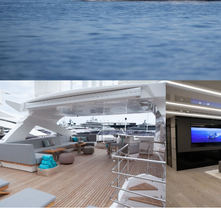
Cook
Techni
Diese W
Dienste
Benutze
verhind
dass di