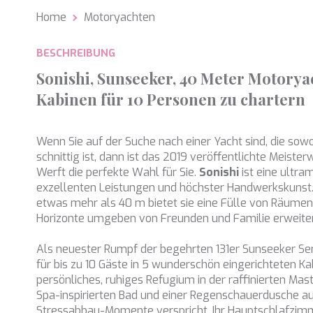
Home
Motoryachten
Analy
Sie erm
BESCHREIBUNG
Website
verwend
Sonishi, Sunseeker, 40 Meter Motoryac
erstell
Verbess
Kabinen für 10 Personen zu chartern
Benutze
durch e
Wenn Sie auf der Suche nach einer Yacht sind, die sowo
Market
schnittig ist, dann ist das 2019 veröffentlichte Meiste
Diese C
Werft die perfekte Wahl für Sie.
Sonishi
ist eine ultr
persönl
exzellenten Leistungen und höchster Handwerkskunst.
seiner 
etwas mehr als 40 m bietet sie eine Fülle von Räumen, 
auf der
anzeige
Horizonte umgeben von Freunden und Familie erweite
Als neuester Rumpf der begehrten 131er Sunseeker Ser
für bis zu 10 Gäste in 5 wunderschön eingerichteten Kab
persönliches, ruhiges Refugium in der raffinierten Mast
Spa-inspirierten Bad und einer Regenschauerdusche au
Stressabbau-Momente verspricht. Ihr Hauptschlafzi