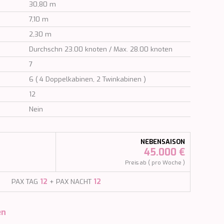
30,80 m
7,10 m
2,30 m
Durchschn 23.00 knoten / Max. 28.00 knoten
7
6 ( 4 Doppelkabinen, 2 Twinkabinen )
12
Nein
NEBENSAISON
45.000 €
Preis ab ( pro Woche )
PAX TAG
12
+ PAX NACHT
12
en