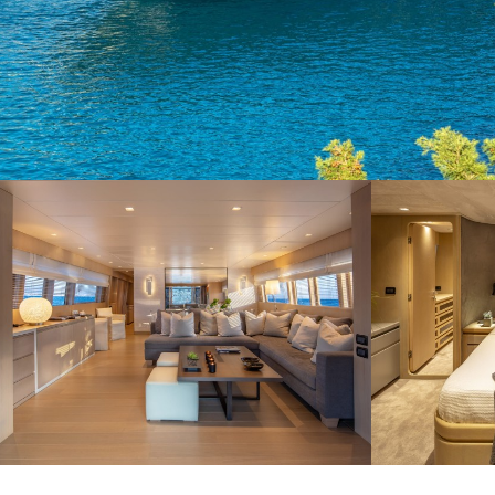
Cook
Techni
Diese W
Dienste
Benutze
verhind
dass di