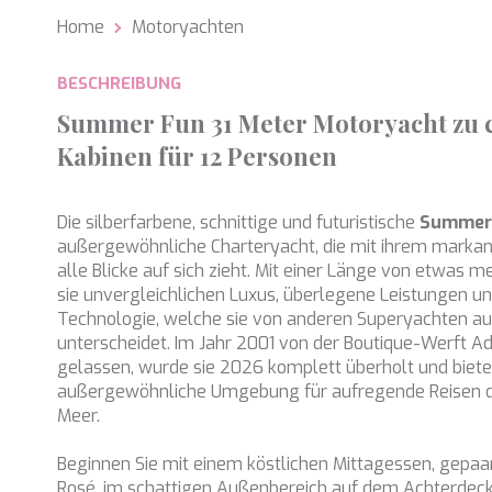
Home
Motoryachten
Analy
Sie erm
BESCHREIBUNG
Website
verwend
Summer Fun 31 Meter Motoryacht zu c
erstell
Verbess
Kabinen für 12 Personen
Benutze
durch e
Die silberfarbene, schnittige und futuristische
Summer
Market
außergewöhnliche Charteryacht, die mit ihrem mark
Diese C
alle Blicke auf sich zieht. Mit einer Länge von etwas m
persönl
sie unvergleichlichen Luxus, überlegene Leistungen 
seiner 
Technologie, welche sie von anderen Superyachten a
auf der
anzeige
unterscheidet. Im Jahr 2001 von der Boutique-Werft A
gelassen, wurde sie 2026 komplett überholt und biete
außergewöhnliche Umgebung für aufregende Reisen d
Meer.
Beginnen Sie mit einem köstlichen Mittagessen, gepaa
Rosé, im schattigen Außenbereich auf dem Achterdeck