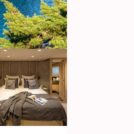
ies ändern
k und Funktional
Imm
ebsite verwendet eigene Cookies, um Informationen zu sammeln, um
 zu verbessern. Wenn Sie weiter surfen, akzeptieren Sie deren Installat
r hat die Möglichkeit, seinen Browser zu konfigurieren und auf Wunsch
ern, dass er auf seiner Festplatte installiert wird, obwohl er bedenken 
es zu Schwierigkeiten beim Navigieren auf der Website führen kann.