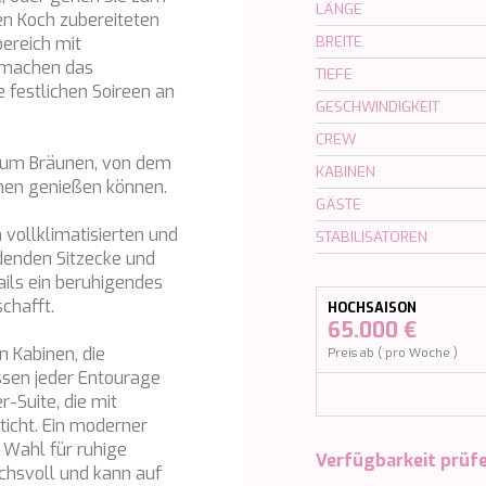
LÄNGE
n Koch zubereiteten
bereich mit
BREITE
 machen das
TIEFE
e festlichen Soireen an
GESCHWINDIGKEIT
CREW
zum Bräunen, von dem
KABINEN
tönen genießen können.
GÄSTE
 vollklimatisierten und
STABILISATOREN
adenden Sitzecke und
ails ein beruhigendes
chafft.
HOCHSAISON
65.000 €
n Kabinen, die
Preis ab ( pro Woche )
ssen jeder Entourage
-Suite, die mit
ticht. Ein moderner
 Wahl für ruhige
Verfügbarkeit prüf
uchsvoll und kann auf