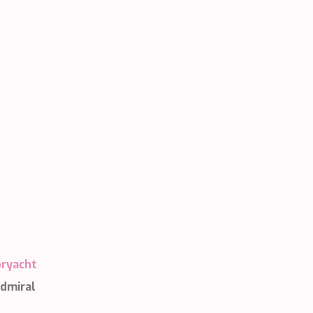
er
le zu
Dienstes
onen des
rn und
htung
heiten
rs
ryacht
Admiral