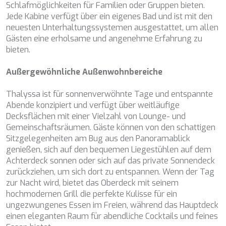
Marketing und Publizität
Schlafmöglichkeiten für Familien oder Gruppen bieten.
CHAKRA
Jede Kabine verfügt über ein eigenes Bad und ist mit den
CHAMPAGNE HIPPY
Diese Cookies werden verwendet, um Informationen über
neuesten Unterhaltungssystemen ausgestattet, um allen
CHARADE
die Präferenzen und persönlichen Entscheidungen des
Gästen eine erholsame und angenehme Erfahrung zu
CHRISTINA O
Benutzers durch die kontinuierliche Beobachtung seiner
Surfgewohnheiten zu speichern. Dank ihnen können wir
bieten.
CLASE AZUL
die Surfgewohnheiten auf der Website kennen und
CLOUD ATLAS
Werbung in Bezug auf das Surfprofil des Benutzers
anzeigen.
Außergewöhnliche Außenwohnbereiche
CLOUD IX
CLOUDBREAK
Thalyssa ist für sonnenverwöhnte Tage und entspannte
CONSTANTER
Abende konzipiert und verfügt über weitläufige
CORE
Decksflächen mit einer Vielzahl von Lounge- und
CORNELIA
Gemeinschaftsräumen. Gäste können von den schattigen
CORSARIO
Sitzgelegenheiten am Bug aus den Panoramablick
D5
genießen, sich auf den bequemen Liegestühlen auf dem
DAIMA
Achterdeck sonnen oder sich auf das private Sonnendeck
DALMATINO
zurückziehen, um sich dort zu entspannen. Wenn der Tag
DAMARI
zur Nacht wird, bietet das Oberdeck mit seinem
DANIDA
hochmodernen Grill die perfekte Kulisse für ein
DANZAS
ungezwungenes Essen im Freien, während das Hauptdeck
DARLIN
einen eleganten Raum für abendliche Cocktails und feines
DAY OFF