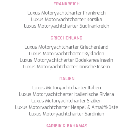
WAVE
FRANKREICH
WHISPER
Luxus Motoryachtcharter Frankreich
WHISPER V
Luxus Motoryachtcharter Korsika
WHITEHAVEN
Luxus Motoryachtcharter Südfrankreich
WORLD'S END
WYLDECREST
GRIECHENLAND
XMOTION
YOLO
Luxus Motoryachtcharter Griechenland
ZALIV III
Luxus Motoryachtcharter Kykladen
ZEN VIBES
Luxus Motoryachtcharter Dodekanes Inseln
ZENJI
Luxus Motoryachtcharter Ionische Inseln
ITALIEN
Luxus Motoryachtcharter Italien
Luxus Motoryachtcharter Italienische Riviera
Luxus Motoryachtcharter Sizilien
Luxus Motoryachtcharter Neapel & Amalfiküste
Luxus Motoryachtcharter Sardinien
KARIBIK & BAHAMAS