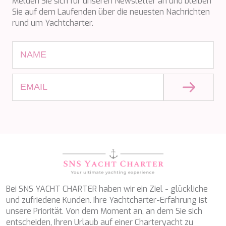
Melden Sie sich für unseren Newsletter an und bleiben
SILVER WIND
Sie auf dem Laufenden über die neuesten Nachrichten
SKYLARK
rund um Yachtcharter.
SON DE MAR
SONISHI
SOPHIA
SOUL
SOULMATE
SOUTH
SOUTH PAW C
ST. DAVID
STAR LINK
STARDUST OF MARY
STELLAMAR
SUD
SUMMER BREEZE
SUMMER FUN
SUNBREEZE
Bei SNS YACHT CHARTER haben wir ein Ziel - glückliche
SUNRISE
und zufriedene Kunden. Ihre Yachtcharter-Erfahrung ist
SWEET CAROLINE
unsere Priorität. Von dem Moment an, an dem Sie sich
TAKARA ONE
entscheiden, Ihren Urlaub auf einer Charteryacht zu