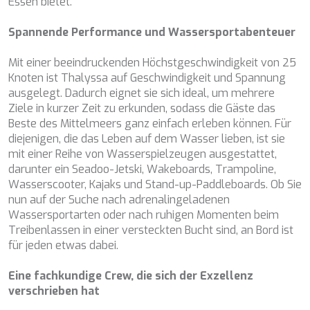
Essen bietet.
DB9
DE LISLE III
Spannende Performance und Wassersportabenteuer
DE ZEUS
DELTA ONE
Mit einer beeindruckenden Höchstgeschwindigkeit von 25
DESAMIS B
Knoten ist Thalyssa auf Geschwindigkeit und Spannung
DHAMMA II
ausgelegt. Dadurch eignet sie sich ideal, um mehrere
DIVINE
Ziele in kurzer Zeit zu erkunden, sodass die Gäste das
DOLCE VITA
Beste des Mittelmeers ganz einfach erleben können. Für
DOLCE VITA IV
diejenigen, die das Leben auf dem Wasser lieben, ist sie
DONNA DEL MARE
mit einer Reihe von Wasserspielzeugen ausgestattet,
E-MOTION
darunter ein Seadoo-Jetski, Wakeboards, Trampoline,
E3
Wasserscooter, Kajaks und Stand-up-Paddleboards. Ob Sie
ECCE NAVIGO
nun auf der Suche nach adrenalingeladenen
ELLY
Wassersportarten oder nach ruhigen Momenten beim
ELVI
Treibenlassen in einer versteckten Bucht sind, an Bord ist
ENDLESS HORIZON
für jeden etwas dabei.
EOLIA
ESMA SULTAN
Eine fachkundige Crew, die sich der Exzellenz
ESMERALDA OF THE SEAS
verschrieben hat
ETERNAL SPARK
ETERNITY