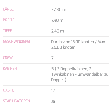
ALALYA
Kroatien
ALENA
LÄNGE
37,80 m
Balearen
ALFA MARIO
Indischer Ozean
ALICE
BREITE
7,40 m
Griechenland
ALOIA 80
Italien
ALTEYA
TIEFE
2,40 m
Italien
ALVIUM
Karibik & Bahamas
AMADA MIA
GESCHWINDIGKEIT
Durchschn 13.00 knoten / Max.
Kroatien
AMORAKI
25.00 knoten
Frankreich
ANAVI
Kroatien
CREW
ANDILIS
7
Griechenland
ANETTA
Karibik & Bahamas
KABINEN
5 ( 3 Doppelkabinen, 2
ANGRA TOO
Indischer Ozean
Twinkabinen - umwandelbar zu
ANIMA
Balearen
Doppel )
ANIMA II
Türkei
ANIMA MARIS
Balearen
GÄSTE
12
ANKA
Italien
ANNABEL II
Italien
STABILISATOREN
Ja
ANOTHER ONE
Italien
ANTHEYA III
Kroatien