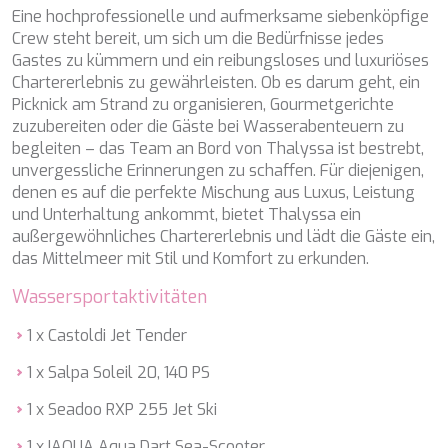
Eine hochprofessionelle und aufmerksame siebenköpfige
ETHNA
Crew steht bereit, um sich um die Bedürfnisse jedes
FARANDWIDE
Gastes zu kümmern und ein reibungsloses und luxuriöses
FAST & FURIOUS
Chartererlebnis zu gewährleisten. Ob es darum geht, ein
FATSA
Picknick am Strand zu organisieren, Gourmetgerichte
FIGURATI
zuzubereiten oder die Gäste bei Wasserabenteuern zu
FIORENTE
begleiten – das Team an Bord von Thalyssa ist bestrebt,
FREE SOUL
unvergessliche Erinnerungen zu schaffen. Für diejenigen,
FREEBIRD
denen es auf die perfekte Mischung aus Luxus, Leistung
FREEDOM
und Unterhaltung ankommt, bietet Thalyssa ein
FREEDOM
außergewöhnliches Chartererlebnis und lädt die Gäste ein,
FRIEND'S BOAT
das Mittelmeer mit Stil und Komfort zu erkunden.
FRIENDSHIP
FUNDA D
Wassersportaktivitäten
GATSBY
GENNY
1 x Castoldi Jet Tender
GLASAX
GRACE
1 x Salpa Soleil 20, 140 PS
GRAYONE
1 x Seadoo RXP 255 Jet Ski
HAKUNA MATATA
HALCON DEL MAR
1 x IAQUA Aqua Dart Sea-Scooter