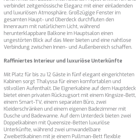
Technik und Funktional
Immer aktiv
verbindet zeitgenössische Eleganz mit einer einladenden
BELUGA
und luxuriösen Atmosphäre. Großzügige Fenster im
BENITA BLUE
Diese Website verwendet eigene Cookies, um
gesamten Haupt- und Oberdeck durchfluten den
BEST OFF
Informationen zu sammeln, um unsere Dienste zu
verbessern. Wenn Sie weiter surfen, akzeptieren Sie deren
Innenraum mit natürlichem Licht, während
BEYOND
Installation. Der Benutzer hat die Möglichkeit, seinen
herunterklappbare Balkone im Hauptsalon einen
BLACK LION
Browser zu konfigurieren und auf Wunsch zu verhindern,
ungestörten Blick auf das Meer bieten und eine nahtlose
BLACK PEARL
dass er auf seiner Festplatte installiert wird, obwohl er
bedenken muss, dass dies zu Schwierigkeiten beim
Verbindung zwischen Innen- und Außenbereich schaffen.
BLACK PEARL II
Navigieren auf der Website führen kann.
BLEU DE NIMES
Raffiniertes Interieur und luxuriöse Unterkünfte
BLUE HEAVEN
Analytik und Anpassung
BLUE TIME
Mit Platz für bis zu 12 Gäste in fünf elegant eingerichteten
CALA DI LUNA
Sie ermöglichen die Beobachtung und Analyse des
Kabinen sorgt Thalyssa für einen komfortablen und
CALADAN
Verhaltens der Nutzer dieser Website. Die durch diese Art
von Cookies gesammelten Informationen werden
stilvollen Aufenthalt. Die Eignerkabine auf dem Hauptdeck
CALMA
verwendet, um die Aktivität des Webs zu messen, um
bietet einen privaten Rückzugsort mit einem Kingsize-Bett,
CALYPSO I
Benutzernavigationsprofile zu erstellen, um basierend auf
einem Smart-TV, einem separaten Büro, zwei
CANER IV
der Analyse der Nutzungsdaten der Benutzer des Dienstes
Verbesserungen einzuführen. Sie ermöglichen es uns, die
Kleiderschränken und einem eigenen Badezimmer mit
CAPRI I
Präferenzinformationen des Benutzers zu speichern, um
Dusche und Badewanne. Auf dem Unterdeck bieten zwei
CARMEN
die Qualität unserer Dienstleistungen zu verbessern und
durch empfohlene Produkte ein besseres Erlebnis zu
Doppelkabinen mit Queensize-Betten luxuriöse
CAROM
bieten.
Unterkünfte, während zwei umwandelbare
CARPE DIEM
Zweibettkabinen mit je einem Pullman-Bett flexible
CATCH ME