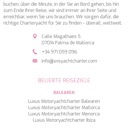
TAMARA II
buchen, über die Minute, in der Sie an Bord gehen, bis hin
TCB
zum Ende Ihrer Reise, wir sind immer an Ihrer Seite und
TE MANU
erreichbar, wenn Sie uns brauchen. Wir sorgen dafür, die
TESNI
richtige Charteryacht für Sie zu finden - überall, weltweit.
THALYSSA
THE BIRD
Calle Magalhaes 5
THEA
07014 Palma de Mallorca
THUMPER
+34 971 059 096
TRABUCAIRE
TRILOGY
info@snsyachtcharter.com
ULISSE
VAUBAN
VERA
BELIEBTE REISEZIELE
VERTIGE
VERTIGO
BALEAREN
VITTORIA
Luxus Motoryachtcharter Balearen
VIVA LA VIDA
Luxus Motoryachtcharter Mallorca
VYNO
Luxus Motoryachtcharter Menorca
WALLY ONE
Luxus Motoryachtcharter Ibiza
WATERCOLOURS