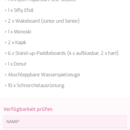
HAPPY ME
HEEUS
1 x Sifly Efoil
HELIOS
2 x Wakeboard (Junior und Senior)
HOPE I
HP6
1 x Monoski
HYPERION
IDYLLE
2 x Kajak
IMMERSIVE
6 x Stand-up-Paddleboards (4 x aufblasbar, 2 x hart)
INDIGO STAR I
INFINITAS
1 x Donut
INSIEME
ISLAND HEIRESS
Abschleppbare Wasserspielzeuge
JAJARO'
JASALI II
10 x Schnorchelausrüstung
JAZ
JOY ME
JULIE M
Verfügbarkeit prüfen
JUNIOR
KALINDA
KAPTAN KADIR