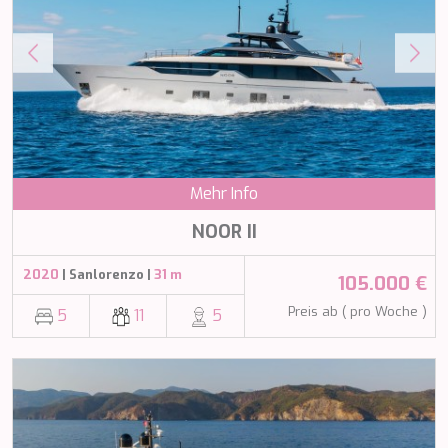
NAVILUX
NEW YORK
NEYINA
NIGHTFLOWER
NITA K II
NOCTURNO
NOOR II
NORTHERN ESCAPE
Mehr Info
O'MATHILDE
OCEAN BREEZE
NOOR II
OLIMP
OMNIA
2020
| Sanlorenzo |
31 m
105.000 €
ONE BLUE
ONYX
Preis ab ( pro Woche )
5
11
5
ORIY
PAMPERO
PANDION PEARL
PANTA REI
PAREAKI
PAREAKKI