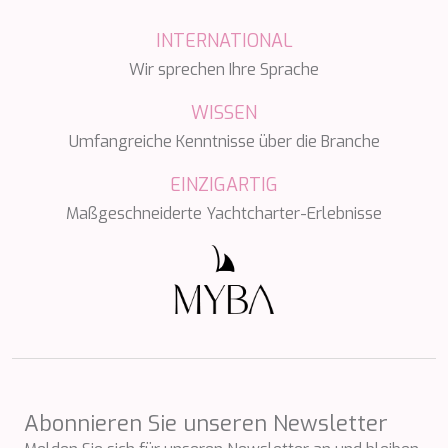
SALTY
SAN LIMI
INTERNATIONAL
SANDS
Wir sprechen Ihre Sprache
SASSA LA MARE
SASTA
WISSEN
SCORPIOS
SEA WATER II
Umfangreiche Kenntnisse über die Branche
SEA WOLF
SEEK
EINZIGARTIG
SELENE
Maßgeschneiderte Yachtcharter-Erlebnisse
SEMAYA
SERENISSIMA III
SEVEN
SEVEN S
SEVEN SINS
SEVENTH SENSE
SHANGRA
SHAWLIFE
SHEERGOLD
Abonnieren Sie unseren Newsletter
SHERAKHAN
SILENT DREAM