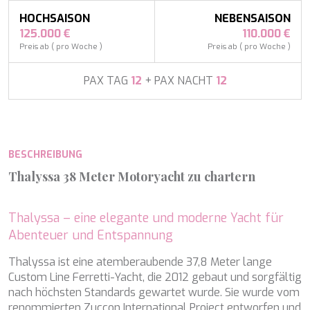
APHAEA
Frankreich
AQUA LIBRA
HOCHSAISON
NEBENSAISON
Südostasien
AQUAVISTA
125.000 €
110.000 €
Südpazifik
AQUILA
Preis ab ( pro Woche )
Preis ab ( pro Woche )
Türkei
ARAGO
Türkei
ARAGON
PAX TAG
12
+ PAX NACHT
12
Kroatien
ARAOK
Karibik & Bahamas
ARCHSEA
ARGO
ARION
BESCHREIBUNG
ASLEC 4
ATLANTIC
Thalyssa 38 Meter Motoryacht zu chartern
AURA I
B.A.13
B4
Thalyssa – eine elegante und moderne Yacht für
BABY I
Abenteuer und Entspannung
BACCARAT
Thalyssa ist eine atemberaubende 37,8 Meter lange
BAGHEERA
Cookies ändern
Custom Line Ferretti-Yacht, die 2012 gebaut und sorgfältig
BARACUDA VALLETTA
nach höchsten Standards gewartet wurde. Sie wurde vom
BARRACUDA III
renommierten Zuccon International Project entworfen und
BELLEZZA