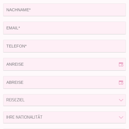
KAYA GUNERI V
KENTAVROS II
KIAWAH II
KIKI V
KING BENJI
KIRIOS
L'EQUINOX
L'HIPPOCAMPE
LA LOEVIE
LA PELLEGRINA 1
LA PERLA
LADY B
LADY DEE
LADY ELAINE
LADY ELEGANZA
LADY GITA
LADY TRUDY
LATITUDE
LE VERSEAU
LEGENDARY
LEL