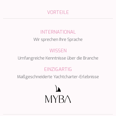
NAVILUX
NEW YORK
VORTEILE
NEYINA
NIGHTFLOWER
NITA K II
INTERNATIONAL
NOCTURNO
NOOR II
Wir sprechen Ihre Sprache
NORTHERN ESCAPE
WISSEN
O'MATHILDE
OCEAN BREEZE
Umfangreiche Kenntnisse über die Branche
OLIMP
OMNIA
EINZIGARTIG
ONE BLUE
Maßgeschneiderte Yachtcharter-Erlebnisse
ONYX
ORIY
PAMPERO
PANDION PEARL
PANTA REI
PAREAKI
PAREAKKI