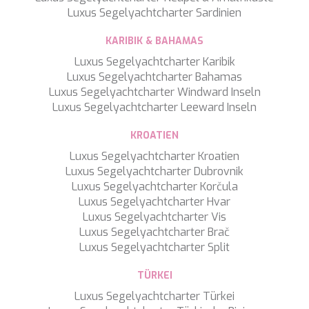
TAMARA II
Luxus Segelyachtcharter Sardinien
TCB
TE MANU
KARIBIK & BAHAMAS
TESNI
Luxus Segelyachtcharter Karibik
THALYSSA
Luxus Segelyachtcharter Bahamas
THE BIRD
Luxus Segelyachtcharter Windward Inseln
THEA
Luxus Segelyachtcharter Leeward Inseln
THUMPER
TRABUCAIRE
KROATIEN
TRILOGY
Luxus Segelyachtcharter Kroatien
ULISSE
Luxus Segelyachtcharter Dubrovnik
VAUBAN
Luxus Segelyachtcharter Korčula
VERA
Luxus Segelyachtcharter Hvar
VERTIGE
Luxus Segelyachtcharter Vis
VERTIGO
Luxus Segelyachtcharter Brač
VITTORIA
Luxus Segelyachtcharter Split
VIVA LA VIDA
VYNO
TÜRKEI
WALLY ONE
WATERCOLOURS
Luxus Segelyachtcharter Türkei