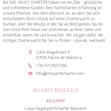
SALTY
Bei SNS YACHT CHARTER haben wir ein Ziel - glückliche
SAN LIMI
und zufriedene Kunden. Ihre Yachtcharter-Erfahrung ist
SANDS
unsere Priorität. Von dem Moment an, an dem Sie sich
SASSA LA MARE
entscheiden, Ihren Urlaub auf einer Charteryacht zu
SASTA
buchen, über die Minute, in der Sie an Bord gehen, bis hin
SCORPIOS
zum Ende Ihrer Reise, wir sind immer an Ihrer Seite und
SEA WATER II
erreichbar, wenn Sie uns brauchen. Wir sorgen dafür, die
SEA WOLF
richtige Charteryacht für Sie zu finden - überall, weltweit.
SEEK
SELENE
Calle Magalhaes 5
SEMAYA
07014 Palma de Mallorca
SERENISSIMA III
+34 971 059 096
SEVEN
SEVEN S
info@snsyachtcharter.com
SEVEN SINS
SEVENTH SENSE
SHANGRA
BELIEBTE REISEZIELE
SHAWLIFE
SHEERGOLD
BALEAREN
SHERAKHAN
Luxus Segelyachtcharter Balearen
SILENT DREAM