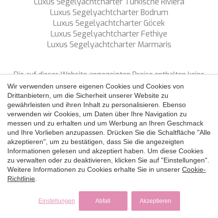
WAVE
Luxus Segelyachtcharter Türkische Riviera
WHISPER
Luxus Segelyachtcharter Bodrum
Konfiguration speichern
Alle akzeptieren
WHISPER V
Luxus Segelyachtcharter Göcek
WHITEHAVEN
Luxus Segelyachtcharter Fethiye
WORLD'S END
Luxus Segelyachtcharter Marmaris
WYLDECREST
XMOTION
Die auf dieser Website angezeigten Preise enthalten keine
YOLO
Steuern, sofern nicht ausdrücklich etwas anderes angegeben
ZALIV III
Wir verwenden unsere eigenen Cookies und Cookies von
ist.
Drittanbietern, um die Sicherheit unserer Website zu
ZEN VIBES
gewährleisten und ihren Inhalt zu personalisieren. Ebenso
ZENJI
verwenden wir Cookies, um Daten über Ihre Navigation zu
FOLGEN SIE UNS
messen und zu erhalten und um Werbung an Ihren Geschmack
und Ihre Vorlieben anzupassen. Drücken Sie die Schaltfläche "Alle
Copyright ©
2026 SNS Yacht Charter
akzeptieren", um zu bestätigen, dass Sie die angezeigten
Datenschutzpolitik
Cookie-Richtlinie
Rechtshinweis
Informationen gelesen und akzeptiert haben. Um diese Cookies
der Website
zu verwalten oder zu deaktivieren, klicken Sie auf "Einstellungen".
by
iEstrategic
Weitere Informationen zu Cookies erhalte Sie in unserer
Cookie-
Richtlinie
.
Einstellungen
Abfall
Akzeptieren