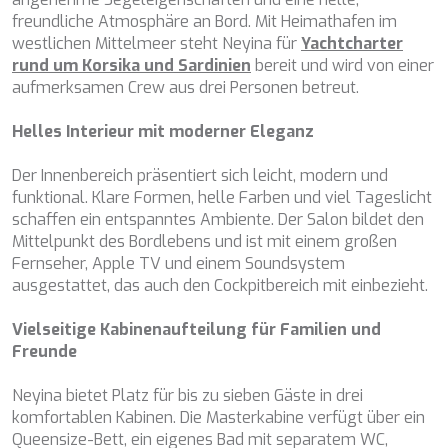
dass er auf seiner Festplatte installiert wird, obwohl er
BELUGA
freundliche Atmosphäre an Bord. Mit Heimathafen im
bedenken muss, dass dies zu Schwierigkeiten beim
BENITA BLUE
westlichen Mittelmeer steht Neyina für
Navigieren auf der Website führen kann.
Yachtcharter
BEST OFF
rund um Korsika und Sardinien
bereit und wird von einer
BEYOND
aufmerksamen Crew aus drei Personen betreut.
Analytik und Anpassung
BLACK LION
BLACK PEARL
Sie ermöglichen die Beobachtung und Analyse des
Helles Interieur mit moderner Eleganz
Verhaltens der Nutzer dieser Website. Die durch diese Art
BLACK PEARL II
von Cookies gesammelten Informationen werden
BLEU DE NIMES
Der Innenbereich präsentiert sich leicht, modern und
verwendet, um die Aktivität des Webs zu messen, um
Benutzernavigationsprofile zu erstellen, um basierend auf
BLUE HEAVEN
funktional. Klare Formen, helle Farben und viel Tageslicht
der Analyse der Nutzungsdaten der Benutzer des Dienstes
BLUE TIME
schaffen ein entspanntes Ambiente. Der Salon bildet den
Verbesserungen einzuführen. Sie ermöglichen es uns, die
CALA DI LUNA
Mittelpunkt des Bordlebens und ist mit einem großen
Präferenzinformationen des Benutzers zu speichern, um
die Qualität unserer Dienstleistungen zu verbessern und
CALADAN
Fernseher, Apple TV und einem Soundsystem
durch empfohlene Produkte ein besseres Erlebnis zu
CALMA
ausgestattet, das auch den Cockpitbereich mit einbezieht.
bieten.
CALYPSO I
CANER IV
Vielseitige Kabinenaufteilung für Familien und
Marketing und Publizität
CAPRI I
Freunde
CARMEN
Diese Cookies werden verwendet, um Informationen über
die Präferenzen und persönlichen Entscheidungen des
CAROM
Neyina bietet Platz für bis zu sieben Gäste in drei
Benutzers durch die kontinuierliche Beobachtung seiner
CARPE DIEM
komfortablen Kabinen. Die Masterkabine verfügt über ein
Surfgewohnheiten zu speichern. Dank ihnen können wir
CATCH ME
Queensize-Bett, ein eigenes Bad mit separatem WC,
die Surfgewohnheiten auf der Website kennen und