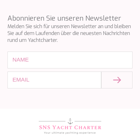
PERLA DEL MARE
PERSEVERANCE
Abonnieren Sie unseren Newsletter
PLAN B
PLAY THE GAME
Melden Sie sich für unseren Newsletter an und bleiben
PORTHOS SANS ABRI
Sie auf dem Laufenden über die neuesten Nachrichten
PRANA
rund um Yachtcharter.
PRINCESS Y72
PROJECT STEEL
PURPOSE
QUANTUM
RAOUL W
RARA AVIS
RARE DIAMOND
REBECCA V
RIVIERA
ROCKET ONE
ROMA
SAAHSA
SABBATICAL
SALT