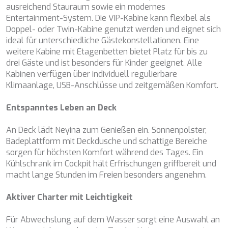
Werbung in Bezug auf das Surfprofil des Benutzers
CHAKRA
ausreichend Stauraum sowie ein modernes
anzeigen.
CHAMPAGNE HIPPY
Entertainment-System. Die VIP-Kabine kann flexibel als
CHARADE
Doppel- oder Twin-Kabine genutzt werden und eignet sich
CHRISTINA O
ideal für unterschiedliche Gästekonstellationen. Eine
CLASE AZUL
weitere Kabine mit Etagenbetten bietet Platz für bis zu
CLOUD ATLAS
drei Gäste und ist besonders für Kinder geeignet. Alle
CLOUD IX
Kabinen verfügen über individuell regulierbare
CLOUDBREAK
Klimaanlage, USB-Anschlüsse und zeitgemäßen Komfort.
CONSTANTER
CORE
Entspanntes Leben an Deck
CORNELIA
CORSARIO
An Deck lädt Neyina zum Genießen ein. Sonnenpolster,
D5
Badeplattform mit Deckdusche und schattige Bereiche
DAIMA
sorgen für höchsten Komfort während des Tages. Ein
DALMATINO
Kühlschrank im Cockpit hält Erfrischungen griffbereit und
DAMARI
macht lange Stunden im Freien besonders angenehm.
DANIDA
DANZAS
Aktiver Charter mit Leichtigkeit
DARLIN
DAY OFF
Für Abwechslung auf dem Wasser sorgt eine Auswahl an