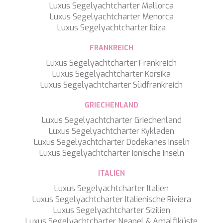
Luxus Segelyachtcharter Mallorca
SILVER WIND
Luxus Segelyachtcharter Menorca
SKYLARK
Luxus Segelyachtcharter Ibiza
SON DE MAR
SONISHI
FRANKREICH
SOPHIA
Luxus Segelyachtcharter Frankreich
SOUL
Luxus Segelyachtcharter Korsika
SOULMATE
Luxus Segelyachtcharter Südfrankreich
SOUTH
SOUTH PAW C
GRIECHENLAND
ST. DAVID
STAR LINK
Luxus Segelyachtcharter Griechenland
STARDUST OF MARY
Luxus Segelyachtcharter Kykladen
STELLAMAR
Luxus Segelyachtcharter Dodekanes Inseln
SUD
Luxus Segelyachtcharter Ionische Inseln
SUMMER BREEZE
SUMMER FUN
ITALIEN
SUNBREEZE
Luxus Segelyachtcharter Italien
SUNRISE
Luxus Segelyachtcharter Italienische Riviera
SWEET CAROLINE
Luxus Segelyachtcharter Sizilien
TAKARA ONE
Luxus Segelyachtcharter Neapel & Amalfiküste