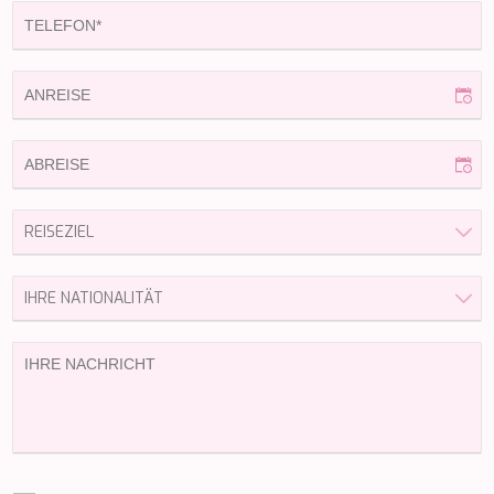
CHAKRA
CHAMPAGNE HIPPY
CHARADE
CHRISTINA O
CLASE AZUL
CLOUD ATLAS
CLOUD IX
CLOUDBREAK
CONSTANTER
CORE
CORNELIA
CORSARIO
D5
DAIMA
DALMATINO
DAMARI
DANIDA
DANZAS
DARLIN
DAY OFF