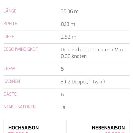
ALALYA
Kroatien
ALENA
LÄNGE
35,36 m
Balearen
ALFA MARIO
Indischer Ozean
ALICE
BREITE
8,18 m
Griechenland
ALOIA 80
Italien
ALTEYA
TIEFE
2,92 m
Italien
ALVIUM
Karibik & Bahamas
AMADA MIA
GESCHWINDIGKEIT
Durchschn 0.00 knoten / Max.
Kroatien
AMORAKI
0.00 knoten
Frankreich
ANAVI
Kroatien
CREW
ANDILIS
5
Griechenland
ANETTA
Karibik & Bahamas
KABINEN
3 ( 2 Doppel, 1 Twin )
ANGRA TOO
Indischer Ozean
ANIMA
Balearen
GÄSTE
6
ANIMA II
Türkei
ANIMA MARIS
Balearen
STABILISATOREN
Ja
ANKA
Italien
ANNABEL II
Italien
ANOTHER ONE
Italien
ANTHEYA III
HOCHSAISON
NEBENSAISON
Kroatien