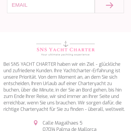
MIA RAMA
MIA ZOI
MILLESIME
MILOS AT SEA
MINDFULNESS
MINOU
MIO BARCO
MIRAVAL
MIREDO
MISS B
Bei SNS YACHT CHARTER haben wir ein Ziel - glückliche
MISS CHRISTINE
und zufriedene Kunden. Ihre Yachtcharter-Erfahrung ist
MISS SILVER
unsere Priorität. Von dem Moment an, an dem Sie sich
MOONLIGHT
entscheiden, Ihren Urlaub auf einer Charteryacht zu
MOZZ II
buchen, über die Minute, in der Sie an Bord gehen, bis hin
MRS L
zum Ende Ihrer Reise, wir sind immer an Ihrer Seite und
MUSICA MUSICA
erreichbar, wenn Sie uns brauchen. Wir sorgen dafür, die
MY EDEN
richtige Charteryacht für Sie zu finden - überall, weltweit.
MY LIFE
MYRA
Calle Magalhaes 5
MYSTIC
07014 Palma de Mallorca
NAILU+