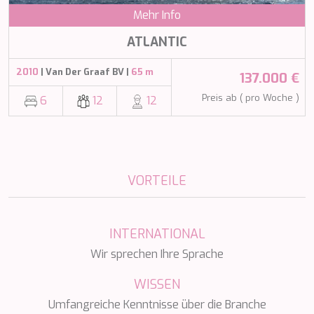
KAYA GUNERI V
Mehr Info
KENTAVROS II
KIAWAH II
ATLANTIC
KIKI V
KING BENJI
2010
| Van Der Graaf BV |
65 m
137.000 €
KIRIOS
L'EQUINOX
Preis ab ( pro Woche )
6
12
12
L'HIPPOCAMPE
LA LOEVIE
LA PELLEGRINA 1
LA PERLA
LADY B
VORTEILE
LADY DEE
LADY ELAINE
LADY ELEGANZA
LADY GITA
INTERNATIONAL
LADY TRUDY
Wir sprechen Ihre Sprache
LATITUDE
LE VERSEAU
WISSEN
LEGENDARY
Umfangreiche Kenntnisse über die Branche
LEL