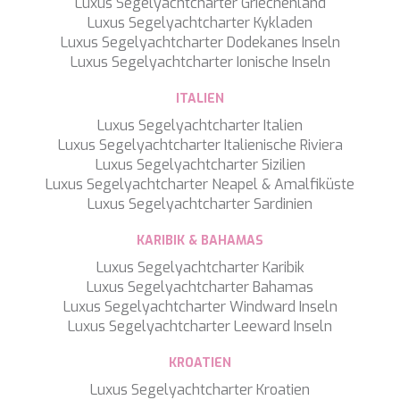
Luxus Segelyachtcharter Griechenland
PERLA DEL MARE
Luxus Segelyachtcharter Kykladen
PERSEVERANCE
Luxus Segelyachtcharter Dodekanes Inseln
PLAN B
Luxus Segelyachtcharter Ionische Inseln
PLAY THE GAME
PORTHOS SANS ABRI
ITALIEN
PRANA
Luxus Segelyachtcharter Italien
PRINCESS Y72
Luxus Segelyachtcharter Italienische Riviera
PROJECT STEEL
Luxus Segelyachtcharter Sizilien
PURPOSE
Luxus Segelyachtcharter Neapel & Amalfiküste
QUANTUM
Luxus Segelyachtcharter Sardinien
RAOUL W
RARA AVIS
KARIBIK & BAHAMAS
RARE DIAMOND
REBECCA V
Luxus Segelyachtcharter Karibik
RIVIERA
Luxus Segelyachtcharter Bahamas
ROCKET ONE
Luxus Segelyachtcharter Windward Inseln
ROMA
Luxus Segelyachtcharter Leeward Inseln
SAAHSA
KROATIEN
SABBATICAL
SALT
Luxus Segelyachtcharter Kroatien