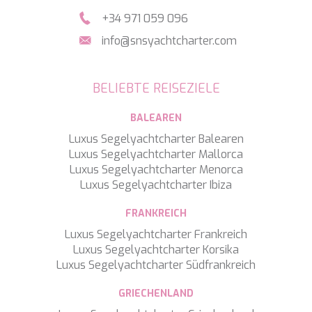
NAVILUX
+34 971 059 096
NEW YORK
info@snsyachtcharter.com
NEYINA
NIGHTFLOWER
NITA K II
BELIEBTE REISEZIELE
NOCTURNO
NOOR II
BALEAREN
NORTHERN ESCAPE
O'MATHILDE
Luxus Segelyachtcharter Balearen
OCEAN BREEZE
Luxus Segelyachtcharter Mallorca
OLIMP
Luxus Segelyachtcharter Menorca
OMNIA
Luxus Segelyachtcharter Ibiza
ONE BLUE
ONYX
FRANKREICH
ORIY
Luxus Segelyachtcharter Frankreich
PAMPERO
Luxus Segelyachtcharter Korsika
PANDION PEARL
Luxus Segelyachtcharter Südfrankreich
PANTA REI
PAREAKI
GRIECHENLAND
PAREAKKI