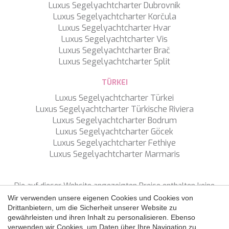
SALTY
Luxus Segelyachtcharter Dubrovnik
SAN LIMI
Luxus Segelyachtcharter Korčula
SANDS
Luxus Segelyachtcharter Hvar
SASSA LA MARE
Luxus Segelyachtcharter Vis
SASTA
Luxus Segelyachtcharter Brač
SCORPIOS
Luxus Segelyachtcharter Split
SEA WATER II
SEA WOLF
TÜRKEI
SEEK
Luxus Segelyachtcharter Türkei
SELENE
Luxus Segelyachtcharter Türkische Riviera
SEMAYA
Luxus Segelyachtcharter Bodrum
SERENISSIMA III
Luxus Segelyachtcharter Göcek
SEVEN
Luxus Segelyachtcharter Fethiye
SEVEN S
Konfiguration speichern
Alle akzeptieren
Luxus Segelyachtcharter Marmaris
SEVEN SINS
SEVENTH SENSE
SHANGRA
Die auf dieser Website angezeigten Preise enthalten keine
SHAWLIFE
Steuern, sofern nicht ausdrücklich etwas anderes angegeben
Wir verwenden unsere eigenen Cookies und Cookies von
SHEERGOLD
ist.
Drittanbietern, um die Sicherheit unserer Website zu
SHERAKHAN
gewährleisten und ihren Inhalt zu personalisieren. Ebenso
SILENT DREAM
verwenden wir Cookies, um Daten über Ihre Navigation zu