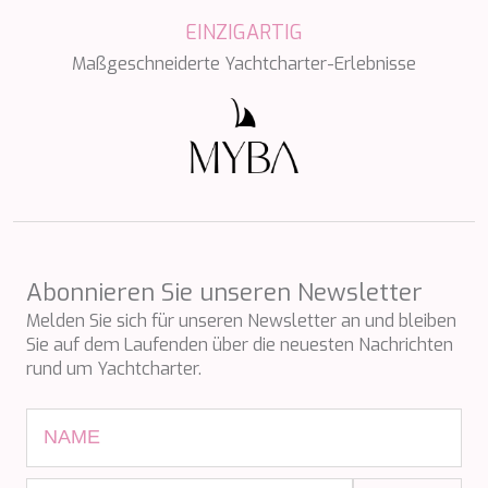
LEOPARD
EINZIGARTIG
LIFE IS GOOD
LOVE STORY
Maßgeschneiderte Yachtcharter-Erlebnisse
LUCKY
LUISA
LUMI
MAGNA GRECIA
MAIA
MAKANI II
MAMMA MIA
MANE ET NOCTE
MARALLURE
Abonnieren Sie unseren Newsletter
MARE NOSTRUM
Melden Sie sich für unseren Newsletter an und bleiben
MARICAN FOREVER
Sie auf dem Laufenden über die neuesten Nachrichten
MARQUISE
rund um Yachtcharter.
MARTITA
MARY-JEAN II
MAXITA
MI ALMA
MIA KAI