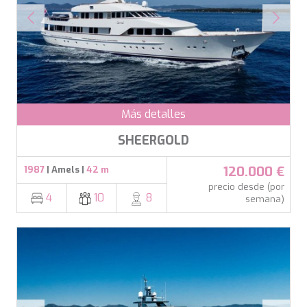
Marketing y publicidad
BELUGA
BENITA BLUE
Estas cookies son utilizadas para almacenar información
BEST OFF
sobre las preferencias y elecciones personales del usuario
a través de la observación continuada de sus hábitos de
BEYOND
navegación. Gracias a ellas, podemos conocer los hábitos
BLACK LION
de navegación en el sitio web y mostrar publicidad
relacionada con el perfil de navegación del usuario.
BLACK PEARL
BLACK PEARL II
Más detalles
BLEU DE NIMES
BLUE HEAVEN
SHEERGOLD
BLUE TIME
CALA DI LUNA
120.000 €
1987
| Amels |
42 m
CALADAN
precio desde (por
CALMA
4
10
8
semana)
CALYPSO I
CANER IV
CAPRI I
CARMEN
CAROM
CARPE DIEM
CATCH ME