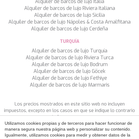
Alquiler de barcos de lujo Italia
NAVILUX
Alquiler de barcos de lujo Riviera Italiana
NEW YORK
Alquiler de barcos de lujo Sicilia
NEYINA
Alquiler de barcos de lujo Nápoles & Costa Amalfitana
NIGHTFLOWER
Alquiler de barcos de lujo Cerdeña
NITA K II
NOCTURNO
TURQUÍA
NOOR II
Alquiler de barcos de lujo Turquía
NORTHERN ESCAPE
Alquiler de barcos de lujo Riviera Turca
O'MATHILDE
Alquiler de barcos de lujo Bodrum
OCEAN BREEZE
Alquiler de barcos de lujo Göcek
OLIMP
Alquiler de barcos de lujo Fethiye
OMNIA
Alquiler de barcos de lujo Marmaris
ONE BLUE
Guardar configuración
Aceptar todas
ONYX
ORIY
Los precios mostrados en este sitio web no incluyen
PAMPERO
impuestos, excepto en los casos en que se indique lo contrario
PANDION PEARL
de forma expresa.
PANTA REI
Utilizamos cookies propias y de terceros para hacer funcionar de
PAREAKI
manera segura nuestra página web y personalizar su contenido.
SÍGANOS
Igualmente, utilizamos cookies para medir y obtener datos de la
PAREAKKI