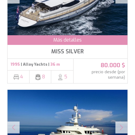
DB9
DE LISLE III
DE ZEUS
DELTA ONE
DESAMIS B
DHAMMA II
Más detalles
DIVINE
DOLCE VITA
MISS SILVER
DOLCE VITA IV
DONNA DEL MARE
80.000 $
1995
| Alloy Yachts |
36 m
E-MOTION
precio desde (por
E3
4
8
5
semana)
ECCE NAVIGO
ELLY
ELVI
ENDLESS HORIZON
EOLIA
ESMA SULTAN
ESMERALDA OF THE SEAS
ETERNAL SPARK
ETERNITY