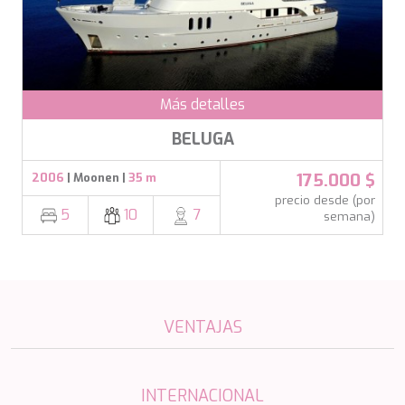
ETHNA
FARANDWIDE
FAST & FURIOUS
FATSA
FIGURATI
Más detalles
FIORENTE
FREE SOUL
BELUGA
FREEBIRD
FREEDOM
175.000 $
2006
| Moonen |
35 m
FREEDOM
precio desde (por
FRIEND'S BOAT
5
10
7
semana)
FRIENDSHIP
FUNDA D
GATSBY
GENNY
GLASAX
VENTAJAS
GRACE
GRAYONE
HAKUNA MATATA
HALCON DEL MAR
INTERNACIONAL