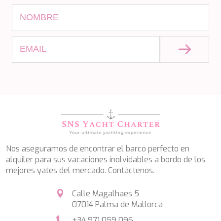
KAYA GUNERI V
KENTAVROS II
KIAWAH II
KIKI V
KING BENJI
KIRIOS
L'EQUINOX
L'HIPPOCAMPE
LA LOEVIE
LA PELLEGRINA 1
LA PERLA
LADY B
LADY DEE
LADY ELAINE
Nos aseguramos de encontrar el barco perfecto en
LADY ELEGANZA
alquiler para sus vacaciones inolvidables a bordo de los
LADY GITA
mejores yates del mercado. Contáctenos.
LADY TRUDY
LATITUDE
Calle Magalhaes 5
LE VERSEAU
07014 Palma de Mallorca
LEGENDARY
LEL
+34 971 059 096