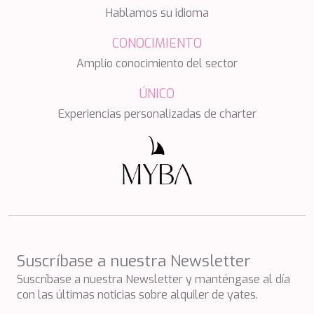
HAPPY ME
Hablamos su idioma
HEEUS
HELIOS
CONOCIMIENTO
HOPE I
Amplio conocimiento del sector
HP6
HYPERION
ÚNICO
IDYLLE
IMMERSIVE
Experiencias personalizadas de charter
INDIGO STAR I
INFINITAS
INSIEME
ISLAND HEIRESS
JAJARO'
JASALI II
JAZ
JOY ME
JULIE M
Suscríbase a nuestra Newsletter
JUNIOR
Suscríbase a nuestra Newsletter y manténgase al día
KALINDA
con las últimas noticias sobre alquiler de yates.
KAPTAN KADIR