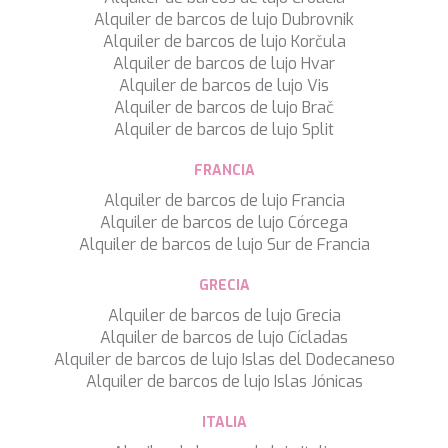
MIA RAMA
Alquiler de barcos de lujo Dubrovnik
MIA ZOI
Alquiler de barcos de lujo Korčula
MILLESIME
Alquiler de barcos de lujo Hvar
MILOS AT SEA
Alquiler de barcos de lujo Vis
MINDFULNESS
Alquiler de barcos de lujo Brač
MINOU
Alquiler de barcos de lujo Split
MIO BARCO
MIRAVAL
FRANCIA
MIREDO
Alquiler de barcos de lujo Francia
MISS B
Alquiler de barcos de lujo Córcega
MISS CHRISTINE
Alquiler de barcos de lujo Sur de Francia
MISS SILVER
MOONLIGHT
GRECIA
MOZZ II
MRS L
Alquiler de barcos de lujo Grecia
MUSICA MUSICA
Alquiler de barcos de lujo Cícladas
MY EDEN
Alquiler de barcos de lujo Islas del Dodecaneso
MY LIFE
Alquiler de barcos de lujo Islas Jónicas
MYRA
ITALIA
MYSTIC
NAILU+