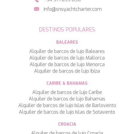
LEOPARD
info@snsyachtcharter.com
LIFE IS GOOD
LOVE STORY
LUCKY
DESTINOS POPULARES
LUISA
LUMI
BALEARES
MAGNA GRECIA
MAIA
Alquiler de barcos de lujo Baleares
MAKANI II
Alquiler de barcos de lujo Mallorca
MAMMA MIA
Alquiler de barcos de lujo Menorca
MANE ET NOCTE
Alquiler de barcos de lujo Ibiza
MARALLURE
MARE NOSTRUM
CARIBE & BAHAMAS
MARICAN FOREVER
Alquiler de barcos de lujo Caribe
MARQUISE
Alquiler de barcos de lujo Bahamas
MARTITA
Alquiler de barcos de lujo Islas de Barlovento
MARY-JEAN II
Alquiler de barcos de lujo Islas de Sotavento
MAXITA
MI ALMA
CROACIA
MIA KAI
Alquiler de barcos de lujo Croacia