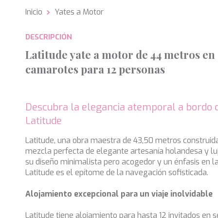
Inicio
Yates a Motor
Analít
DESCRIPCIÓN
Permite
sitio we
Latitude yate a motor de 44 metros en 
medició
los usua
camarotes para 12 personas
que hac
del usu
experie
Descubra la elegancia atemporal a bordo 
Market
Latitude
Estas c
eleccio
Latitude, una obra maestra de 43,50 metros construid
hábitos
en el si
mezcla perfecta de elegante artesanía holandesa y l
usuario
su diseño minimalista pero acogedor y un énfasis en la 
Latitude es el epítome de la navegación sofisticada.
Alojamiento excepcional para un viaje inolvidable
Latitude tiene alojamiento para hasta 12 invitados en 