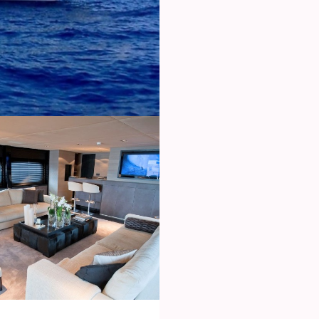
icar cookies
as y funcionales
Siempre 
io web utiliza Cookies propias para recopilar información con la finalida
 nuestros servicios. Si continua navegando, supone la aceptación de la
ción de las mismas. El usuario tiene la posibilidad de configurar su nav
o, si así lo desea, impedir que sean instaladas en su disco duro, aunq
tener en cuenta que dicha acción podrá ocasionar dificultades de nav
ágina web.