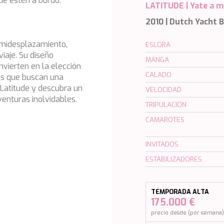
e estén a bordo.
LATITUDE |
Yate a 
2010 | Dutch Yacht 
semidesplazamiento,
ESLORA
iaje. Su diseño
MANGA
nvierten en la elección
CALADO
vas que buscan una
 Latitude y descubra un
VELOCIDAD
venturas inolvidables.
TRIPULACIÓN
CAMAROTES
INVITADOS
ESTABILIZADORES
TEMPORADA ALTA
175.000 €
precio desde (por semana