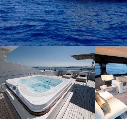
Modif
Técnic
Este sit
mejorar
instala
pudiend
deberá 
de la p