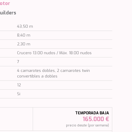
motor
Builders
43,50 m
8,40 m
2,30 m
Crucero 13.00 nudos / Máx. 18.00 nudos
7
4 camarotes dobles, 2 camarotes twin
convertibles a dobles
12
Si
TEMPORADA BAJA
165.000 €
)
precio desde (por semana)