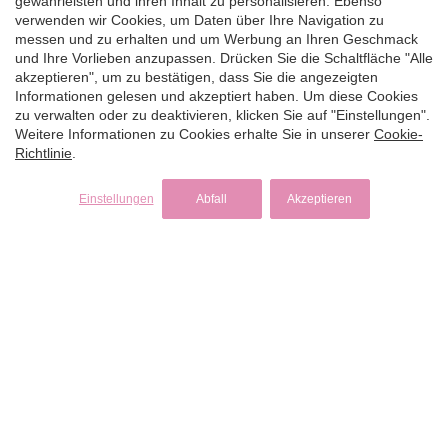
gewährleisten und ihren Inhalt zu personalisieren. Ebenso
außerhalb der griechischen Gewässer stattfinden. Wir
verwenden wir Cookies, um Daten über Ihre Navigation zu
informieren Sie während des Buchungsprozesses immer
messen und zu erhalten und um Werbung an Ihren Geschmack
transparent, damit Sie genau wissen, womit zu rechnen
und Ihre Vorlieben anzupassen. Drücken Sie die Schaltfläche "Alle
akzeptieren", um zu bestätigen, dass Sie die angezeigten
ist.
Informationen gelesen und akzeptiert haben. Um diese Cookies
zu verwalten oder zu deaktivieren, klicken Sie auf "Einstellungen".
Trotz der steuerlichen Besonderheiten bleibt Griechenland
Weitere Informationen zu Cookies erhalte Sie in unserer
Cookie-
eines der attraktivsten Reviere im Mittelmeer – dank der
Richtlinie
.
riesigen Inselvielfalt, fairen Charterpreise und
hervorragenden Infrastruktur. Wir stellen sicher, dass alle
Einstellungen
Abfall
Akzeptieren
steuerlichen Details klar und unkompliziert erklär t sind,
damit Ihre Planung stressfrei bleibt.
6. Welche Ankerplätze und Highlights sollte man bei
einem Yachtcharter in Griechenland nicht verpassen?
Griechenland bietet einige der schönsten Ankerplätze des
Mittelmeers. In den Kykladen beeindrucken Santorini mit
seiner Caldera, die Höhlen und Strände von Milos sowie die
goldenen Buchten rund um Naxos. Im Saronischen Golf
verzaubern Hydra und Poros mit ihren malerischen Häfen
und idyllischen Buchten.