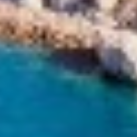
KAYA GUNERI V
KENTAVROS II
KIAWAH II
KIKI V
KING BENJI
KIRIOS
L'EQUINOX
L'HIPPOCAMPE
LA LOEVIE
LA PELLEGRINA 1
LA PERLA
LADY B
LADY DEE
LADY ELAINE
LADY ELEGANZA
LADY GITA
LADY TRUDY
LATITUDE
LE VERSEAU
LEGENDARY
LEL