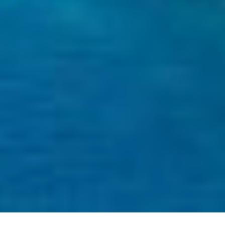
LEOPARD
LIFE IS GOOD
LOVE STORY
LUCKY
LUISA
LUMI
MAGNA GRECIA
MAIA
MAKANI II
MAMMA MIA
MANE ET NOCTE
MARALLURE
MARE NOSTRUM
MARICAN FOREVER
MARQUISE
MARTITA
MARY-JEAN II
MAXITA
MI ALMA
MIA KAI