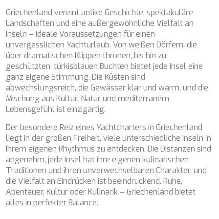
TAMARA II
Griechenland vereint antike Geschichte, spektakuläre
TCB
Landschaften und eine außergewöhnliche Vielfalt an
TE MANU
Inseln – ideale Voraussetzungen für einen
TESNI
unvergesslichen Yachturlaub. Von weißen Dörfern, die
THALYSSA
über dramatischen Klippen thronen, bis hin zu
THE BIRD
geschützten, türkisblauen Buchten bietet jede Insel eine
THEA
ganz eigene Stimmung. Die Küsten sind
THUMPER
abwechslungsreich, die Gewässer klar und warm, und die
TRABUCAIRE
Mischung aus Kultur, Natur und mediterranem
TRILOGY
Lebensgefühl ist einzigartig.
ULISSE
VAUBAN
Der besondere Reiz eines Yachtcharters in Griechenland
VERA
liegt in der großen Freiheit, viele unterschiedliche Inseln in
VERTIGE
Ihrem eigenen Rhythmus zu entdecken. Die Distanzen sind
VERTIGO
angenehm, jede Insel hat ihre eigenen kulinarischen
VITTORIA
Traditionen und ihren unverwechselbaren Charakter, und
VIVA LA VIDA
die Vielfalt an Eindrücken ist beeindruckend. Ruhe,
VYNO
Abenteuer, Kultur oder Kulinarik – Griechenland bietet
WALLY ONE
alles in perfekter Balance.
WATERCOLOURS