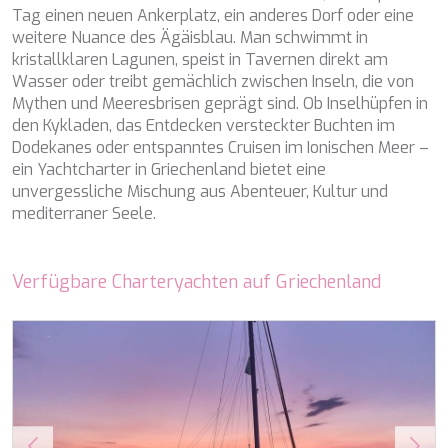
Tag einen neuen Ankerplatz, ein anderes Dorf oder eine
NAVILUX
weitere Nuance des Ägäisblau. Man schwimmt in
NEW YORK
kristallklaren Lagunen, speist in Tavernen direkt am
NEYINA
Wasser oder treibt gemächlich zwischen Inseln, die von
NIGHTFLOWER
Mythen und Meeresbrisen geprägt sind. Ob Inselhüpfen in
NITA K II
den Kykladen, das Entdecken versteckter Buchten im
NOCTURNO
Dodekanes oder entspanntes Cruisen im Ionischen Meer –
NOOR II
ein Yachtcharter in Griechenland bietet eine
NORTHERN ESCAPE
unvergessliche Mischung aus Abenteuer, Kultur und
O'MATHILDE
mediterraner Seele.
OCEAN BREEZE
OLIMP
OMNIA
Verfügbare Charteryachten auf Griechenland
ONE BLUE
ONYX
ORIY
PAMPERO
PANDION PEARL
PANTA REI
PAREAKI
PAREAKKI