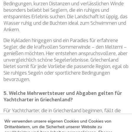
Bedingungen, kurzen Distanzen und verlässlichen Winde
besonders beliebt bei Seglern, die ein ruhiges und
entspanntes Erlebnis suchen. Die Landschaft ist üppig, das
Wasser ruhig und die Buchten ideal zum Schwimmen und
Ankern.
Die Kykladen hingegen sind ein Paradies für erfahrene
Segler, die die kraftvollen Sommerwinde – den Meltemi –
genießen möchten. Hier entstehen anspruchsvollere, aber
unvergleichlich schöne Segelerlebnisse. Griechenland
Konfiguration speichern
Alle akzeptieren
bietet somit für jede Vorliebe die passende Region, egal ob
Sie ruhiges Segeln oder sportlichere Bedingungen
bevorzugen.
5. Welche Mehrwertsteuer und Abgaben gelten für
Yachtcharter in Griechenland?
Für Yachtcharter, die in Griechenland beginnen, fällt die
griechische Mehrwertsteuer an. Die genaue Höhe hängt
Wir verwenden unsere eigenen Cookies und Cookies von
von der Art der Charter und der Route ab, da
Drittanbietern, um die Sicherheit unserer Website zu
Ermäßigungen möglich sind, wenn Teile des Törns