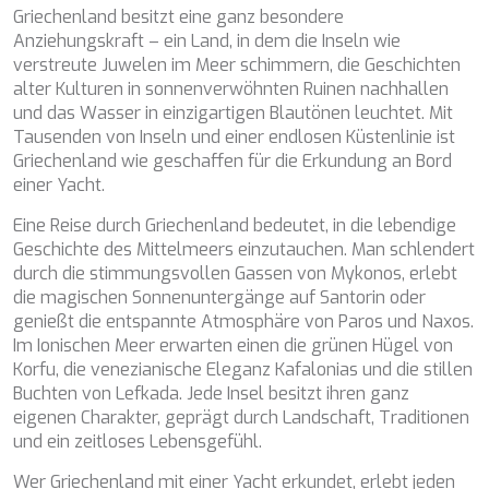
MIA RAMA
Griechenland besitzt eine ganz besondere
MIA ZOI
Anziehungskraft – ein Land, in dem die Inseln wie
MILLESIME
verstreute Juwelen im Meer schimmern, die Geschichten
MILOS AT SEA
alter Kulturen in sonnenverwöhnten Ruinen nachhallen
MINDFULNESS
und das Wasser in einzigartigen Blautönen leuchtet. Mit
MINOU
Tausenden von Inseln und einer endlosen Küstenlinie ist
MIO BARCO
Griechenland wie geschaffen für die Erkundung an Bord
MIRAVAL
einer Yacht.
MIREDO
MISS B
Eine Reise durch Griechenland bedeutet, in die lebendige
MISS CHRISTINE
Geschichte des Mittelmeers einzutauchen. Man schlendert
MISS SILVER
durch die stimmungsvollen Gassen von Mykonos, erlebt
MOONLIGHT
die magischen Sonnenuntergänge auf Santorin oder
MOZZ II
genießt die entspannte Atmosphäre von Paros und Naxos.
MRS L
Im Ionischen Meer erwarten einen die grünen Hügel von
MUSICA MUSICA
Korfu, die venezianische Eleganz Kafalonias und die stillen
MY EDEN
Buchten von Lefkada. Jede Insel besitzt ihren ganz
MY LIFE
eigenen Charakter, geprägt durch Landschaft, Traditionen
MYRA
und ein zeitloses Lebensgefühl.
MYSTIC
Wer Griechenland mit einer Yacht erkundet, erlebt jeden
NAILU+