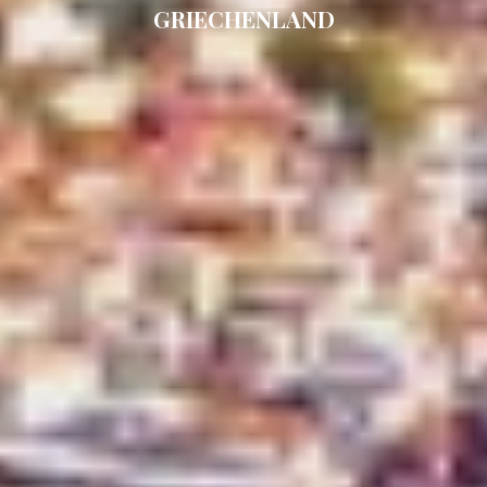
DB9
GRIECHENLAND
DE LISLE III
DE ZEUS
DELTA ONE
DESAMIS B
DHAMMA II
DIVINE
DOLCE VITA
DOLCE VITA IV
DONNA DEL MARE
E-MOTION
E3
ECCE NAVIGO
ELLY
ELVI
ENDLESS HORIZON
EOLIA
ESMA SULTAN
ESMERALDA OF THE SEAS
ETERNAL SPARK
ETERNITY