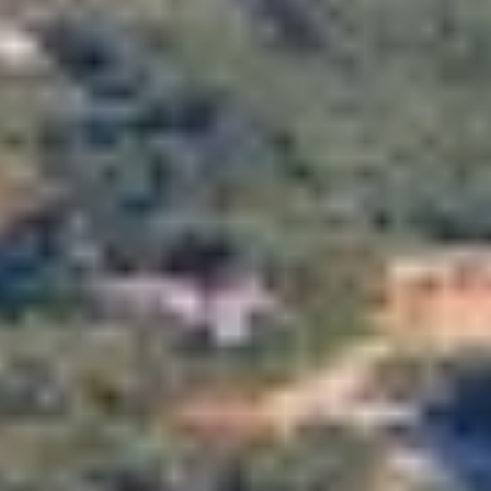
BELUGA
BENITA BLUE
BEST OFF
Technik und Funktional
Immer aktiv
BEYOND
Diese Website verwendet eigene Cookies, um
BLACK LION
Informationen zu sammeln, um unsere Dienste zu
BLACK PEARL
verbessern. Wenn Sie weiter surfen, akzeptieren Sie deren
Installation. Der Benutzer hat die Möglichkeit, seinen
BLACK PEARL II
Browser zu konfigurieren und auf Wunsch zu verhindern,
BLEU DE NIMES
dass er auf seiner Festplatte installiert wird, obwohl er
BLUE HEAVEN
bedenken muss, dass dies zu Schwierigkeiten beim
Navigieren auf der Website führen kann.
BLUE TIME
CALA DI LUNA
CALADAN
Analytik und Anpassung
CALMA
Sie ermöglichen die Beobachtung und Analyse des
CALYPSO I
Verhaltens der Nutzer dieser Website. Die durch diese Art
CANER IV
von Cookies gesammelten Informationen werden
verwendet, um die Aktivität des Webs zu messen, um
CAPRI I
Benutzernavigationsprofile zu erstellen, um basierend auf
CARMEN
der Analyse der Nutzungsdaten der Benutzer des Dienstes
CAROM
Verbesserungen einzuführen. Sie ermöglichen es uns, die
Präferenzinformationen des Benutzers zu speichern, um
CARPE DIEM
die Qualität unserer Dienstleistungen zu verbessern und
CATCH ME
durch empfohlene Produkte ein besseres Erlebnis zu