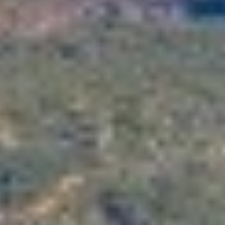
APHAEA
Frankreich
AQUA LIBRA
Südostasien
AQUAVISTA
Südpazifik
AQUILA
Türkei
ARAGO
Türkei
ARAGON
Kroatien
ARAOK
Karibik & Bahamas
ARCHSEA
ARGO
ARION
ASLEC 4
ATLANTIC
AURA I
B.A.13
B4
BABY I
BACCARAT
BAGHEERA
BARACUDA VALLETTA
BARRACUDA III
BELLEZZA
Cookies ändern