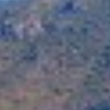
ALALYA
Kroatien
ALENA
Balearen
ALFA MARIO
Indischer Ozean
ALICE
Griechenland
ALOIA 80
Italien
ALTEYA
Italien
ALVIUM
Karibik & Bahamas
AMADA MIA
Kroatien
AMORAKI
Frankreich
ANAVI
Kroatien
ANDILIS
Griechenland
ANETTA
Karibik & Bahamas
ANGRA TOO
Indischer Ozean
ANIMA
Balearen
ANIMA II
Türkei
ANIMA MARIS
Balearen
ANKA
Italien
ANNABEL II
Italien
ANOTHER ONE
Italien
ANTHEYA III
Kroatien