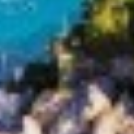
HAPPY ME
HEEUS
HELIOS
HOPE I
HP6
HYPERION
IDYLLE
IMMERSIVE
INDIGO STAR I
INFINITAS
INSIEME
ISLAND HEIRESS
JAJARO'
JASALI II
JAZ
JOY ME
JULIE M
JUNIOR
KALINDA
KAPTAN KADIR