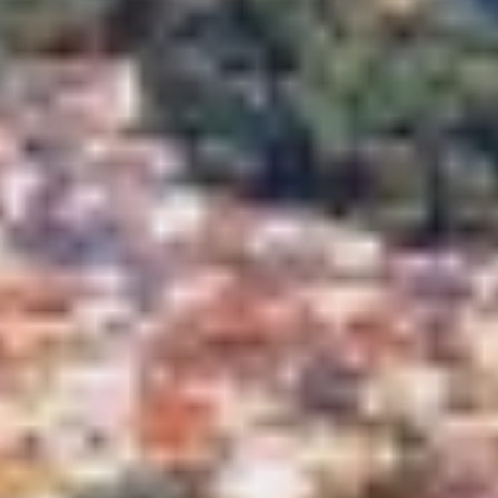
CHAKRA
bieten.
CHAMPAGNE HIPPY
CHARADE
Marketing und Publizität
CHRISTINA O
Diese Cookies werden verwendet, um Informationen über
CLASE AZUL
die Präferenzen und persönlichen Entscheidungen des
CLOUD ATLAS
Benutzers durch die kontinuierliche Beobachtung seiner
CLOUD IX
Surfgewohnheiten zu speichern. Dank ihnen können wir
die Surfgewohnheiten auf der Website kennen und
CLOUDBREAK
Werbung in Bezug auf das Surfprofil des Benutzers
CONSTANTER
anzeigen.
CORE
CORNELIA
CORSARIO
D5
DAIMA
DALMATINO
DAMARI
DANIDA
DANZAS
DARLIN
DAY OFF