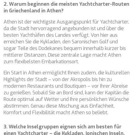
WAVE
2. Warum beginnen die meisten Yachtcharter-Routen
WHISPER
in Griechenland in Athen?
WHISPER V
WHITEHAVEN
Athen ist der wichtigste Ausgangspunkt für Yachtcharter,
WORLD'S END
da die Stadt hervorragend angebunden ist und über die
WYLDECREST
besten Yachthäfen des Landes verfügt. Von hier aus
XMOTION
erreichen Sie die Kykladen, den Saronischen Golf und
YOLO
sogar Teile des Dodekanes bequem innerhalb kurzer bis
ZALIV III
mittlerer Distanzen. Diese zentrale Lage macht Athen
ZEN VIBES
zum flexibelsten Embarkationsort.
ZENJI
Ein Start in Athen ermöglicht Ihnen zudem, die kulturellen
Highlights der Stadt – von der Akropolis bis hin zu
modernen Restaurants und Boutiquen – vor Ihrer Abreise
zu genießen. Sobald Sie an Bord sind, kann der Kapitän die
Route optimal auf Wetter und Ihre persönlichen Wünsche
abstimmen. Genau diese Mischung aus Einfachheit,
Komfort und Flexibilität macht Athen so beliebt.
3. Welche Inselgruppen eignen sich am besten für
einen Yachtcharter – die Kykladen, Ionischen Inseln,