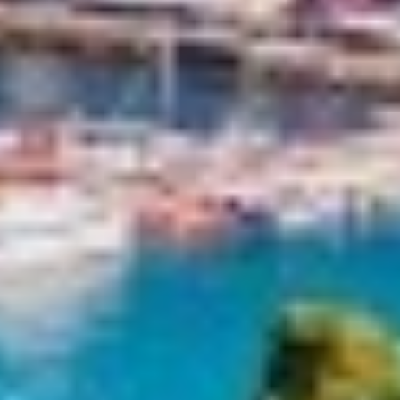
ETHNA
FARANDWIDE
FAST & FURIOUS
FATSA
FIGURATI
FIORENTE
FREE SOUL
FREEBIRD
FREEDOM
FREEDOM
FRIEND'S BOAT
FRIENDSHIP
FUNDA D
GATSBY
GENNY
GLASAX
GRACE
GRAYONE
HAKUNA MATATA
HALCON DEL MAR