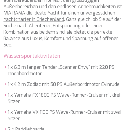
atemberaubenden Interieur, den großzügigen
KAYA GUNERI V
Außenbereichen und den endlosen Annehmlichkeiten ist
KENTAVROS II
MIA RAMA die ideale Yacht für einen unvergesslichen
KIAWAH II
Yachtcharter in Griechenland
KIKI V
. Ganz gleich, ob Sie auf der
Suche nach Abenteuer, Entspannung oder einer
KING BENJI
Kombination aus beidem sind, sie bietet die perfekte
KIRIOS
Balance aus Luxus, Komfort und Spannung auf offener
L'EQUINOX
See.
L'HIPPOCAMPE
LA LOEVIE
Wassersportaktivitäten
LA PELLEGRINA 1
LA PERLA
1 x 6,3 m langer Tender „Scanner Envy“ mit 220 PS
LADY B
Innenbordmotor
LADY DEE
LADY ELAINE
1 x 4,2 m Zodiac mit 50 PS Außenbordmotor Evinrude
LADY ELEGANZA
1 x Yamaha FX 1800 PS Wave-Runner-Cruiser mit drei
LADY GITA
Sitzen
LADY TRUDY
LATITUDE
1 x Yamaha VX 1100 PS Wave-Runner-Cruiser mit zwei
LE VERSEAU
Sitzen
LEGENDARY
LEL
2 x Paddleboards