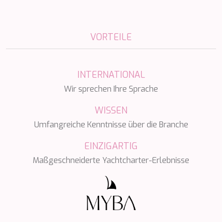
TAMARA II
TCB
TE MANU
VORTEILE
TESNI
THALYSSA
THE BIRD
THEA
INTERNATIONAL
THUMPER
Wir sprechen Ihre Sprache
TRABUCAIRE
TRILOGY
WISSEN
ULISSE
Umfangreiche Kenntnisse über die Branche
VAUBAN
VERA
EINZIGARTIG
VERTIGE
VERTIGO
Maßgeschneiderte Yachtcharter-Erlebnisse
VITTORIA
VIVA LA VIDA
VYNO
WALLY ONE
WATERCOLOURS