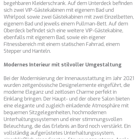
begehbaren Kleiderschrank. Auf dem Unterdeck befinden
CHAKRA
Benutzernavigationsprofile zu erstellen, um basierend auf
der Analyse der Nutzungsdaten der Benutzer des Dienstes
sich zwei VIP-Gästekabinen mit eigenem Bad und
CHAMPAGNE HIPPY
Verbesserungen einzuführen. Sie ermöglichen es uns, die
Whirlpool sowie zwei Gästekabinen mit zwei Einzelbetten,
CHARADE
Präferenzinformationen des Benutzers zu speichern, um
eigenem Bad und jeweils einem Pullman-Bett. Auf dem
CHRISTINA O
die Qualität unserer Dienstleistungen zu verbessern und
durch empfohlene Produkte ein besseres Erlebnis zu
Oberdeck befindet sich eine weitere VIP-Gästekabine,
CLASE AZUL
bieten.
ebenfalls mit eigenem Bad, sowie ein eigener
CLOUD ATLAS
Fitnessbereich mit einem statischen Fahrrad, einem
CLOUD IX
Marketing und Publizität
Stepper und Hanteln.
CLOUDBREAK
CONSTANTER
Diese Cookies werden verwendet, um Informationen über
Modernes Interieur mit stilvoller Umgestaltung
CORE
die Präferenzen und persönlichen Entscheidungen des
Benutzers durch die kontinuierliche Beobachtung seiner
CORNELIA
Surfgewohnheiten zu speichern. Dank ihnen können wir
Bei der Modernisierung der Innenausstattung im Jahr 2021
CORSARIO
die Surfgewohnheiten auf der Website kennen und
wurden zeitgenössische Designelemente eingeführt, die
D5
Werbung in Bezug auf das Surfprofil des Benutzers
anzeigen.
moderne Eleganz und zeitlosen Charme perfekt in
DAIMA
Einklang bringen. Der Haupt- und der obere Salon bieten
DALMATINO
eine elegante und zugleich einladende Atmosphäre mit
DAMARI
bequemen Sitzgelegenheiten, hochmodernen
DANIDA
Unterhaltungssystemen und einer stimmungsvollen
DANZAS
Beleuchtung, die das Erlebnis an Bord noch verstärkt. Ein
DARLIN
vollständig aufgerüstetes Unterhaltungssystem,
DAY OFF