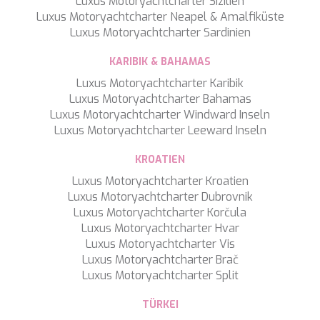
Luxus Motoryachtcharter Sizilien
Luxus Motoryachtcharter Neapel & Amalfiküste
Luxus Motoryachtcharter Sardinien
KARIBIK & BAHAMAS
Luxus Motoryachtcharter Karibik
Luxus Motoryachtcharter Bahamas
Luxus Motoryachtcharter Windward Inseln
Luxus Motoryachtcharter Leeward Inseln
KROATIEN
Luxus Motoryachtcharter Kroatien
Luxus Motoryachtcharter Dubrovnik
Luxus Motoryachtcharter Korčula
Luxus Motoryachtcharter Hvar
Luxus Motoryachtcharter Vis
Luxus Motoryachtcharter Brač
Luxus Motoryachtcharter Split
Konfiguration speichern
Alle akzeptieren
TÜRKEI