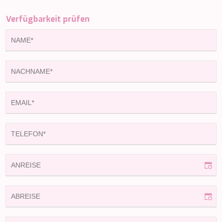
MIA RAMA
MIA ZOI
Verfügbarkeit prüfen
MILLESIME
MILOS AT SEA
MINDFULNESS
MINOU
MIO BARCO
MIRAVAL
MIREDO
MISS B
MISS CHRISTINE
MISS SILVER
MOONLIGHT
MOZZ II
MRS L
MUSICA MUSICA
MY EDEN
MY LIFE
MYRA
MYSTIC
NAILU+