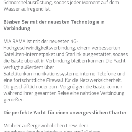
Schnorchelausrüstung, sodass jeder Moment auf dem
HAPPY ME
Wasser aufregend ist.
HEEUS
HELIOS
Bleiben Sie mit der neuesten Technologie in
HOPE I
Verbindung
HP6
HYPERION
MIA RAMA ist mit der neuesten 4G-
IDYLLE
Hochgeschwindigkeitsverbindung, einem verbesserten
IMMERSIVE
Satelliten-Internetpaket und Starlink ausgestattet, sodass
INDIGO STAR I
die Gäste überall in Verbindung bleiben können. Die Yacht
INFINITAS
verfügt außerdem über
INSIEME
Satellitenkommunikationssysteme, interne Telefone und
ISLAND HEIRESS
eine fortschrittliche Firewall für die Netzwerksicherheit.
JAJARO'
Ob geschäftlich oder zum Vergnügen, die Gäste können
JASALI II
während ihrer gesamten Reise eine nahtlose Verbindung
JAZ
genießen.
JOY ME
JULIE M
Die perfekte Yacht für einen unvergesslichen Charter
JUNIOR
KALINDA
Mit ihrer außergewöhnlichen Crew, dem
KAPTAN KADIR