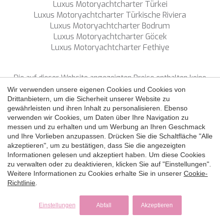
Luxus Motoryachtcharter Türkei
Luxus Motoryachtcharter Türkische Riviera
Luxus Motoryachtcharter Bodrum
Luxus Motoryachtcharter Göcek
Luxus Motoryachtcharter Fethiye
Die auf dieser Website angezeigten Preise enthalten keine
Steuern, sofern nicht ausdrücklich etwas anderes angegeben
Wir verwenden unsere eigenen Cookies und Cookies von
ist.
Drittanbietern, um die Sicherheit unserer Website zu
gewährleisten und ihren Inhalt zu personalisieren. Ebenso
verwenden wir Cookies, um Daten über Ihre Navigation zu
FOLGEN SIE UNS
messen und zu erhalten und um Werbung an Ihren Geschmack
und Ihre Vorlieben anzupassen. Drücken Sie die Schaltfläche "Alle
Copyright ©
2026 SNS Yacht Charter
akzeptieren", um zu bestätigen, dass Sie die angezeigten
Datenschutzpolitik
Cookie-Richtlinie
Rechtshinweis
Informationen gelesen und akzeptiert haben. Um diese Cookies
der Website
zu verwalten oder zu deaktivieren, klicken Sie auf "Einstellungen".
by
iEstrategic
Weitere Informationen zu Cookies erhalte Sie in unserer
Cookie-
Richtlinie
.
Einstellungen
Abfall
Akzeptieren