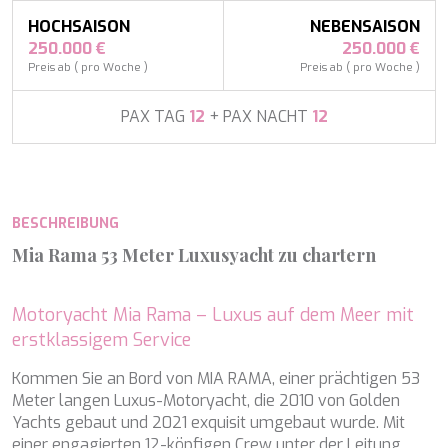
APHAEA
Frankreich
AQUA LIBRA
HOCHSAISON
NEBENSAISON
Südostasien
AQUAVISTA
250.000 €
250.000 €
Südpazifik
AQUILA
Preis ab ( pro Woche )
Preis ab ( pro Woche )
Türkei
ARAGO
Türkei
ARAGON
PAX TAG
12
+ PAX NACHT
12
Kroatien
ARAOK
Karibik & Bahamas
ARCHSEA
ARGO
ARION
BESCHREIBUNG
ASLEC 4
ATLANTIC
Mia Rama 53 Meter Luxusyacht zu chartern
AURA I
B.A.13
B4
Motoryacht Mia Rama – Luxus auf dem Meer mit
BABY I
erstklassigem Service
BACCARAT
Kommen Sie an Bord von MIA RAMA, einer prächtigen 53
BAGHEERA
Meter langen Luxus-Motoryacht, die 2010 von Golden
BARACUDA VALLETTA
Yachts gebaut und 2021 exquisit umgebaut wurde. Mit
BARRACUDA III
einer engagierten 12-köpfigen Crew unter der Leitung
BELLEZZA