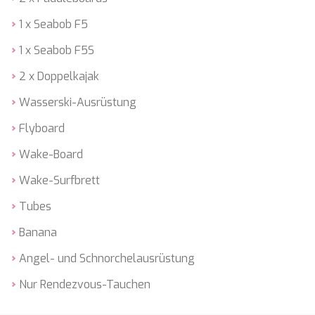
LEOPARD
1 x Seabob F5
LIFE IS GOOD
LOVE STORY
1 x Seabob F5S
LUCKY
LUISA
2 x Doppelkajak
LUMI
Wasserski-Ausrüstung
MAGNA GRECIA
MAIA
Flyboard
MAKANI II
MAMMA MIA
Wake-Board
MANE ET NOCTE
MARALLURE
Wake-Surfbrett
MARE NOSTRUM
Tubes
MARICAN FOREVER
MARQUISE
Banana
MARTITA
MARY-JEAN II
Angel- und Schnorchelausrüstung
MAXITA
Nur Rendezvous-Tauchen
MI ALMA
MIA KAI