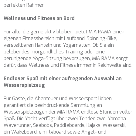
perfekten Rahmen.
ETHNA
FARANDWIDE
Wellness und Fitness an Bord
FAST & FURIOUS
FATSA
Für alle, die gerne aktiv bleiben, bietet MIA RAMA einen
FIGURATI
eigenen Fitnessbereich mit Laufband, Spinning-Bike,
FIORENTE
verstellbaren Hanteln und Yogamatten. Ob Sie ein
FREE SOUL
belebendes morgendliches Training oder eine
FREEBIRD
beruhigende Yoga-Sitzung bevorzugen, MIA RAMA sorgt
FREEDOM
dafür, dass Wellness und Fitness immer in Reichweite sind.
FREEDOM
FRIEND'S BOAT
Endloser Spaß mit einer aufregenden Auswahl an
FRIENDSHIP
Wasserspielzeug
FUNDA D
GATSBY
Für Gäste, die Abenteuer und Wassersport lieben,
GENNY
garantiert die beeindruckende Sammlung an
GLASAX
Wasserspielzeugen der MIA RAMA endlose Stunden voller
GRACE
Spaß. Die Yacht verfügt über zwei Tender, zwei Yamaha
GRAYONE
Waverunner, Seabobs, Paddleboards, Kajaks, Wasserski,
HAKUNA MATATA
ein Wakeboard, ein Flyboard sowie Angel- und
HALCON DEL MAR