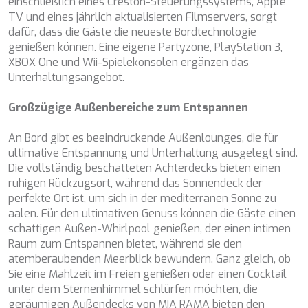
einschließlich eines Creston-Steuerungssystems, Apple
DB9
TV und eines jährlich aktualisierten Filmservers, sorgt
DE LISLE III
dafür, dass die Gäste die neueste Bordtechnologie
DE ZEUS
genießen können. Eine eigene Partyzone, PlayStation 3,
DELTA ONE
XBOX One und Wii-Spielekonsolen ergänzen das
DESAMIS B
Unterhaltungsangebot.
DHAMMA II
DIVINE
Großzügige Außenbereiche zum Entspannen
DOLCE VITA
DOLCE VITA IV
An Bord gibt es beeindruckende Außenlounges, die für
DONNA DEL MARE
ultimative Entspannung und Unterhaltung ausgelegt sind.
E-MOTION
Die vollständig beschatteten Achterdecks bieten einen
E3
ruhigen Rückzugsort, während das Sonnendeck der
ECCE NAVIGO
perfekte Ort ist, um sich in der mediterranen Sonne zu
ELLY
aalen. Für den ultimativen Genuss können die Gäste einen
ELVI
schattigen Außen-Whirlpool genießen, der einen intimen
ENDLESS HORIZON
Raum zum Entspannen bietet, während sie den
EOLIA
atemberaubenden Meerblick bewundern. Ganz gleich, ob
ESMA SULTAN
Sie eine Mahlzeit im Freien genießen oder einen Cocktail
ESMERALDA OF THE SEAS
unter dem Sternenhimmel schlürfen möchten, die
ETERNAL SPARK
geräumigen Außendecks von MIA RAMA bieten den
ETERNITY