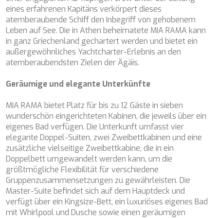
eines erfahrenen Kapitäns verkörpert dieses
BELUGA
atemberaubende Schiff den Inbegriff von gehobenem
BENITA BLUE
Leben auf See. Die in Athen beheimatete MIA RAMA kann
BEST OFF
in ganz Griechenland gechartert werden und bietet ein
BEYOND
Cookies ändern
außergewöhnliches Yachtcharter-Erlebnis an den
BLACK LION
atemberaubendsten Zielen der Ägäis.
BLACK PEARL
BLACK PEARL II
Technik und Funktional
Immer aktiv
Geräumige und elegante Unterkünfte
BLEU DE NIMES
BLUE HEAVEN
Diese Website verwendet eigene Cookies, um
MIA RAMA bietet Platz für bis zu 12 Gäste in sieben
BLUE TIME
Informationen zu sammeln, um unsere Dienste zu
verbessern. Wenn Sie weiter surfen, akzeptieren Sie deren
wunderschön eingerichteten Kabinen, die jeweils über ein
CALA DI LUNA
Installation. Der Benutzer hat die Möglichkeit, seinen
eigenes Bad verfügen. Die Unterkunft umfasst vier
CALADAN
Browser zu konfigurieren und auf Wunsch zu verhindern,
dass er auf seiner Festplatte installiert wird, obwohl er
elegante Doppel-Suiten, zwei Zweibettkabinen und eine
CALMA
bedenken muss, dass dies zu Schwierigkeiten beim
zusätzliche vielseitige Zweibettkabine, die in ein
CALYPSO I
Navigieren auf der Website führen kann.
Doppelbett umgewandelt werden kann, um die
CANER IV
größtmögliche Flexibilität für verschiedene
CAPRI I
Analytik und Anpassung
Gruppenzusammensetzungen zu gewährleisten. Die
CARMEN
Master-Suite befindet sich auf dem Hauptdeck und
CAROM
Sie ermöglichen die Beobachtung und Analyse des
verfügt über ein Kingsize-Bett, ein luxuriöses eigenes Bad
CARPE DIEM
Verhaltens der Nutzer dieser Website. Die durch diese Art
von Cookies gesammelten Informationen werden
mit Whirlpool und Dusche sowie einen geräumigen
CATCH ME
verwendet, um die Aktivität des Webs zu messen, um