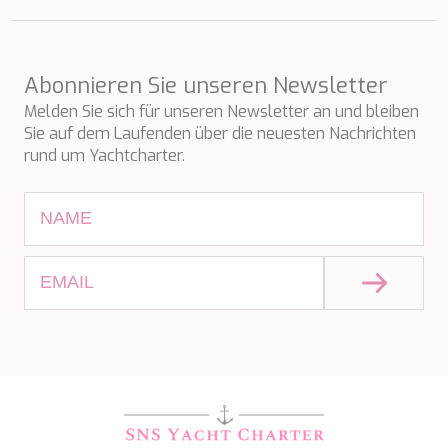
WAVE
WHISPER
WHISPER V
WHITEHAVEN
Abonnieren Sie unseren Newsletter
WORLD'S END
Melden Sie sich für unseren Newsletter an und bleiben
WYLDECREST
Sie auf dem Laufenden über die neuesten Nachrichten
XMOTION
rund um Yachtcharter.
YOLO
ZALIV III
ZEN VIBES
ZENJI