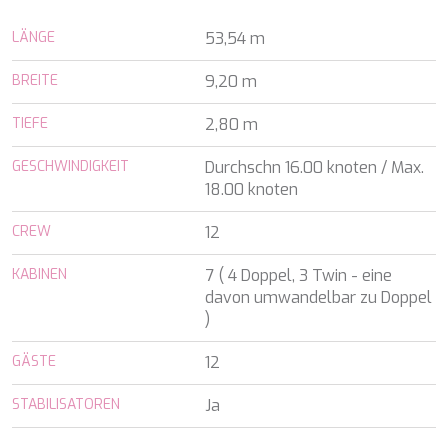
ALALYA
Kroatien
ALENA
LÄNGE
53,54 m
Balearen
ALFA MARIO
Indischer Ozean
ALICE
BREITE
9,20 m
Griechenland
ALOIA 80
Italien
ALTEYA
TIEFE
2,80 m
Italien
ALVIUM
Karibik & Bahamas
AMADA MIA
GESCHWINDIGKEIT
Durchschn 16.00 knoten / Max.
Kroatien
AMORAKI
18.00 knoten
Frankreich
ANAVI
Kroatien
CREW
ANDILIS
12
Griechenland
ANETTA
Karibik & Bahamas
KABINEN
7 ( 4 Doppel, 3 Twin - eine
ANGRA TOO
Indischer Ozean
davon umwandelbar zu Doppel
ANIMA
Balearen
)
ANIMA II
Türkei
ANIMA MARIS
Balearen
GÄSTE
12
ANKA
Italien
ANNABEL II
Italien
STABILISATOREN
Ja
ANOTHER ONE
Italien
ANTHEYA III
Kroatien