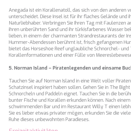
ATLANTIC
Anegada ist ein Korallenatoll, das sich von den anderen v
AURA I
unterscheidet. Diese Insel ist für ihr flaches Gelände und
Naturliebhaber. Verbringen Sie Ihren Tag mit Faulenzen a
B.A.13
ihren unberührten Sand und ihr türkisfarbenes Wasser be
B4
lieben, in einem der charmanten Strandrestaurants der In
Hummer-Abendessen berühmt ist, frisch gefangenen Hu
BABY I
bietet das Horseshoe Reef unglaubliche Schnorchel- und
BACCARAT
Korallenformationen und einer Fülle von Meereslebewes
BAGHEERA
5. Norman Island – Piratenlegenden und einsame Bu
BARACUDA VALLETTA
Tauchen Sie auf Norman Island in eine Welt voller Piraten
BARRACUDA III
Schatzinsel inspiriert haben sollen. Gehen Sie in The Bight
BELLEZZA
Schnorcheln und Paddeln eignet. Tauchen Sie in die berü
BELUGA
bunter Fische und Korallen erkunden können. Nach einem 
schwimmenden Bar und im Restaurant Willy T einen lebh
BENITA BLUE
Sie es lieber etwas privater mögen, erkunden Sie die viel
BEST OFF
Ruhe dieses unbewohnten Paradieses.
BEYOND