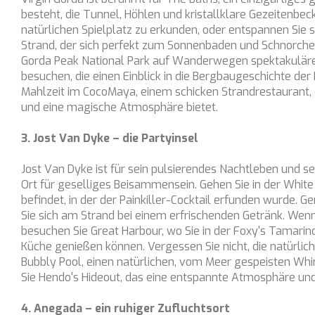
Italien
besteht, die Tunnel, Höhlen und kristallklare Gezeitenbec
ANNABEL II
Italien
natürlichen Spielplatz zu erkunden, oder entspannen Sie 
ANOTHER ONE
Strand, der sich perfekt zum Sonnenbaden und Schnorche
Kroatien
ANTHEYA III
Gorda Peak National Park auf Wanderwegen spektakuläre
Frankreich
besuchen, die einen Einblick in die Bergbaugeschichte der 
APHAEA
Mahlzeit im CocoMaya, einem schicken Strandrestaurant, 
Südostasien
AQUA LIBRA
und eine magische Atmosphäre bietet.
Südpazifik
AQUAVISTA
3. Jost Van Dyke – die Partyinsel
Türkei
AQUILA
Türkei
Jost Van Dyke ist für sein pulsierendes Nachtleben und 
ARAGO
Kroatien
Ort für geselliges Beisammensein. Gehen Sie in der White
ARAGON
befindet, in der der Painkiller-Cocktail erfunden wurde.
Karibik & Bahamas
Sie sich am Strand bei einem erfrischenden Getränk. Wen
ARAOK
besuchen Sie Great Harbour, wo Sie in der Foxy's Tamarind B
ARCHSEA
Küche genießen können. Vergessen Sie nicht, die natürlich
Bubbly Pool, einen natürlichen, vom Meer gespeisten Whirl
ARGO
Sie Hendo's Hideout, das eine entspannte Atmosphäre und 
ARION
ASLEC 4
4. Anegada – ein ruhiger Zufluchtsort