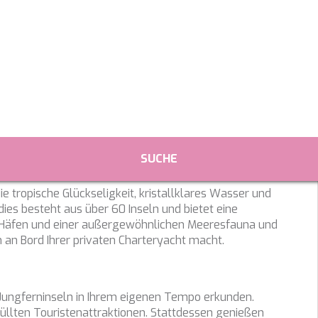
s an Bord Ihrer privaten Charteryacht
an Bord Ihrer privaten Charteryacht
ies ändern
 die tropische Glückseligkeit, kristallklares Wasser und
ies besteht aus über 60 Inseln und bietet eine
n Häfen und einer außergewöhnlichen Meeresfauna und
k und Funktional
Imm
n an Bord Ihrer privaten Charteryacht macht.
ebsite verwendet eigene Cookies, um Informationen zu sammeln, um
 zu verbessern. Wenn Sie weiter surfen, akzeptieren Sie deren Installat
r hat die Möglichkeit, seinen Browser zu konfigurieren und auf Wunsch
ern, dass er auf seiner Festplatte installiert wird, obwohl er bedenken 
n Jungferninseln in Ihrem eigenen Tempo erkunden.
es zu Schwierigkeiten beim Navigieren auf der Website führen kann.
üllten Touristenattraktionen. Stattdessen genießen