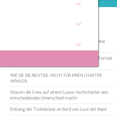
NEUESTE BEITRÄGE
Superyachten aus Below Deck – und wie man eine
chartern kann
Monaco Grand Prix Yacht Charter: Wie man die Formel
1 vom Wasser aus erlebt
WIE SIE DIE RICHTIGE YACHT FÜR IHREN CHARTER
WÄHLEN
er aktiv
Warum die Crew auf einem Luxus-Yachtcharter den
 unsere
ion. Der
entscheidenden Unterschied macht
 zu
muss,
Entlang der Türkisküste an Bord von Luce del Mare