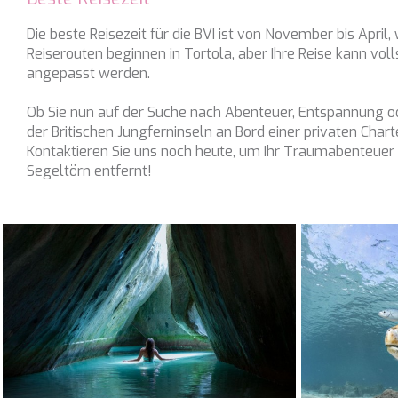
CARPE DIEM
Die beste Reisezeit für die BVI ist von November bis Apri
CATCH ME
Reiserouten beginnen in Tortola, aber Ihre Reise kann vol
angepasst werden.
CHAKRA
CHAMPAGNE HIPPY
Ob Sie nun auf der Suche nach Abenteuer, Entspannung o
der Britischen Jungferninseln an Bord einer privaten Char
CHARADE
Kontaktieren Sie uns noch heute, um Ihr Traumabenteuer a
CHRISTINA O
Segeltörn entfernt!
CLASE AZUL
CLOUD ATLAS
CLOUD IX
CLOUDBREAK
CONSTANTER
CORE
CORNELIA
CORSARIO