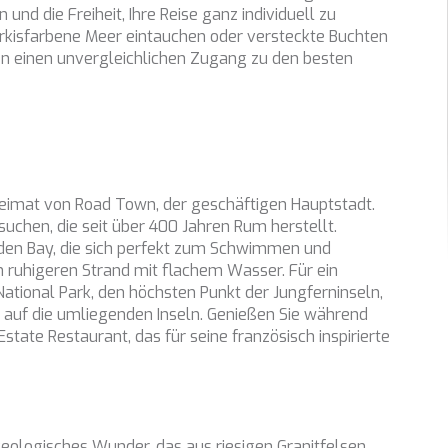
und die Freiheit, Ihre Reise ganz individuell zu
tik und Anpassung
ürkisfarbene Meer eintauchen oder versteckte Buchten
en einen unvergleichlichen Zugang zu den besten
öglichen die Beobachtung und Analyse des Verhaltens der Nutzer dies
. Die durch diese Art von Cookies gesammelten Informationen werden
et, um die Aktivität des Webs zu messen, um Benutzernavigationsprofi
en, um basierend auf der Analyse der Nutzungsdaten der Benutzer des 
erungen einzuführen. Sie ermöglichen es uns, die Präferenzinformati
rs zu speichern, um die Qualität unserer Dienstleistungen zu verbesse
mpfohlene Produkte ein besseres Erlebnis zu bieten.
d Heimat von Road Town, der geschäftigen Hauptstadt.
ing und Publizität
suchen, die seit über 400 Jahren Rum herstellt.
ookies werden verwendet, um Informationen über die Präferenzen und
den Bay, die sich perfekt zum Schwimmen und
ichen Entscheidungen des Benutzers durch die kontinuierliche Beobac
n ruhigeren Strand mit flachem Wasser. Für ein
Surfgewohnheiten zu speichern. Dank ihnen können wir die Surfgewohn
 Website kennen und Werbung in Bezug auf das Surfprofil des Benutze
tional Park, den höchsten Punkt der Jungferninseln,
n.
auf die umliegenden Inseln. Genießen Sie während
Konfiguration speichern
Alle akzeptieren
state Restaurant, das für seine französisch inspirierte
 geologisches Wunder, das aus riesigen Granitfelsen