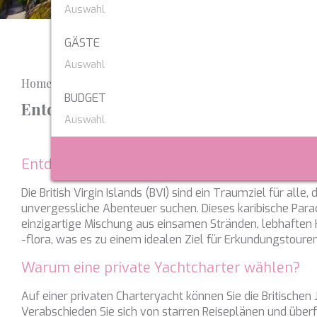
Karibik & Bahamas
ABOVE & BEYOND
Balearen
ABUNDANCE
GÄSTE
Türkei
ACAPELLA
Kroatien
Home
ACQUA
Griechenland
BUDGET
Entdecken Sie die British Virgin Island
AD ASTRA
Kroatien
ADEONA
Türkei
ADRIATIC DRAGON
Entdecken Sie die Britischen Jungferninseln 
Florida
AHS
Cook
Frankreich
Die British Virgin Islands (BVI) sind ein Traumziel für alle,
AIZU
Türkei
unvergessliche Abenteuer suchen. Dieses karibische Parad
AKASTI
einzigartige Mischung aus einsamen Stränden, lebhafte
Techni
Griechenland
-flora, was es zu einem idealen Ziel für Erkundungstoure
AKIRA
Kroatien
Diese W
ALALYA
Dienste
Warum eine private Yachtcharter wählen?
Balearen
Benutze
ALENA
verhind
Auf einer privaten Charteryacht können Sie die Britische
Indischer Ozean
dass di
ALFA MARIO
Verabschieden Sie sich von starren Reiseplänen und überf