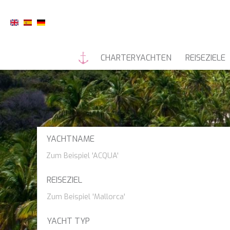
CHARTERYACHTEN
REISEZIELE
MOTORYACHTEN
YACHTNAME
55 FIFTYFIVE
REISEZIEL
7X
A SALT WEAPON
Südpazifik
YACHT TYP
A-PLAN