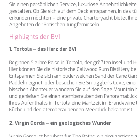
Griechenland
Sie einen persönlichen Service, luxuriöse Annehmlichkeiten 
ALICE
Analy
gestalten. Ob Sie sich auf dem Deck entspannen, in das t
Italien
ALOIA 80
erkunden möchten – eine private Charteryacht bietet Ihn
Sie erm
Italien
Website
Angeboten der Britischen Jungferninseln.
ALTEYA
verwend
Karibik & Bahamas
erstell
Highlights der BVI
ALVIUM
Verbess
Kroatien
Benutze
AMADA MIA
durch e
1. Tortola – das Herz der BVI
Frankreich
AMORAKI
Kroatien
Beginnen Sie Ihre Reise in Tortola, der größten Insel un
Market
ANAVI
Hier können Sie die historische Callwood Rum Distillery be
Griechenland
Diese C
ANDILIS
Entspannen Sie sich am puderweichen Sand der Cane Gar
persönl
Karibik & Bahamas
Paddeln eignet, oder besuchen Sie Smuggler's Cove, eine
seiner 
ANETTA
auf der
bisschen Abenteuer wandern Sie auf den Sage Mountain Na
Indischer Ozean
anzeige
ANGRA TOO
und genießen Sie einen atemberaubenden Panoramablick 
Balearen
Ihres Aufenthalts in Tortola eine Mahlzeit im Brandywine E
ANIMA
Türkei
Küche und den atemberaubenden Meerblick bekannt ist.
ANIMA II
Balearen
2. Virgin Gorda – ein geologisches Wunder
ANIMA MARIS
Italien
ANKA
Virgin Gorda ist berühmt für The Baths, ein einzigartiges