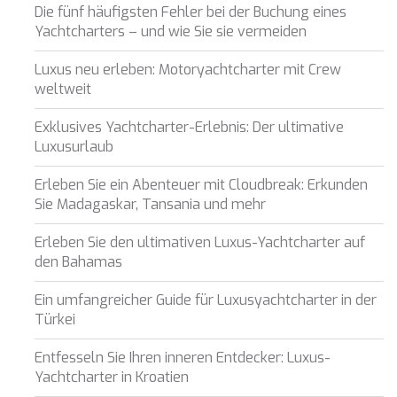
Die fünf häufigsten Fehler bei der Buchung eines
Yachtcharters – und wie Sie sie vermeiden
er
Luxus neu erleben: Motoryachtcharter mit Crew
le zu
weltweit
Dienstes
onen des
rn und
Exklusives Yachtcharter-Erlebnis: Der ultimative
Luxusurlaub
Erleben Sie ein Abenteuer mit Cloudbreak: Erkunden
Sie Madagaskar, Tansania und mehr
htung
Erleben Sie den ultimativen Luxus-Yachtcharter auf
heiten
rs
den Bahamas
Ein umfangreicher Guide für Luxusyachtcharter in der
Türkei
Entfesseln Sie Ihren inneren Entdecker: Luxus-
Yachtcharter in Kroatien