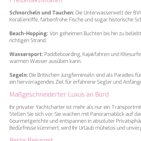
Freizeitaktivitäten
BLACK LION
Schnorcheln und Tauchen:
Die Unterwasserwelt der BVI 
BLACK PEARL
Korallenriffe, farbenfrohe Fische und sogar historische Sc
BLACK PEARL II
Beach-Hopping:
Von geheimen Buchten bis hin zu belieb
BLEU DE NIMES
richtigen Strand.
BLUE HEAVEN
Wassersport:
Paddleboarding, Kajakfahren und Kitesurfen
BLUE TIME
warmen Wasser ausüben kann.
CALA DI LUNA
Segeln:
Die Britischen Jungferninseln sind als Paradies 
CALADAN
ein hervorragendes Ziel für erfahrene Segler und Anfänge
CALMA
Maßgeschneiderter Luxus an Bord
CALYPSO I
Ihr privater Yachtcharter ist mehr als nur ein Transportmi
CANER IV
Stellen Sie sich vor, Sie wachen mit Panoramablick auf da
CAPRI I
Gourmetgerichte und entspannen in absoluter Privatsphäre.
CARMEN
Bedürfnisse kümmert, wird Ihr Urlaub mühelos und unverg
CAROM
Beste Reisezeit