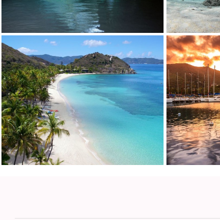
D5
DAIMA
DALMATINO
DAMARI
DANIDA
DANZAS
DARLIN
DAY OFF
DB9
DE LISLE III
DE ZEUS
DELTA ONE
DESAMIS B
DHAMMA II