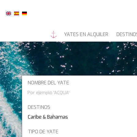
YATES EN ALQUILER
DESTINO
YATES A MOTOR
ALQUILE
NOMBRE DEL YATE
Modif
55 FIFTYFIVE
DESTINOS
7X
Técnic
A SALT WEAPON
Este sit
Pacífico Sur
mejorar
TIPO DE YATE
A-PLAN
instala