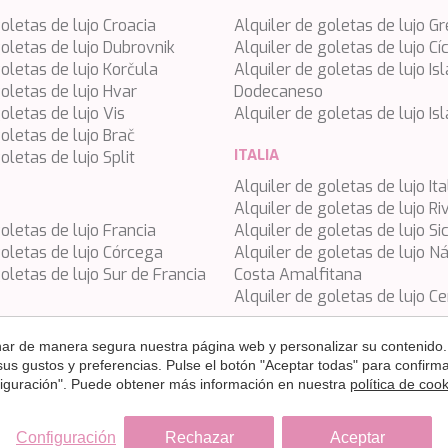
goletas de lujo Croacia
Alquiler de goletas de lujo Gr
goletas de lujo Dubrovnik
Alquiler de goletas de lujo Cí
goletas de lujo Korčula
Alquiler de goletas de lujo Isl
goletas de lujo Hvar
Dodecaneso
oletas de lujo Vis
Alquiler de goletas de lujo Is
goletas de lujo Brač
ITALIA
oletas de lujo Split
Alquiler de goletas de lujo Ita
Alquiler de goletas de lujo Riv
goletas de lujo Francia
Alquiler de goletas de lujo Sic
goletas de lujo Córcega
Alquiler de goletas de lujo N
goletas de lujo Sur de Francia
Costa Amalfitana
Alquiler de goletas de lujo C
onar de manera segura nuestra página web y personalizar su contenido.
 sus gustos y preferencias. Pulse el botón "Aceptar todas" para confir
nfiguración". Puede obtener más información en nuestra
política de coo
s, excepto en los casos en que se indique lo contrario de forma e
Configuración
Rechazar
Aceptar