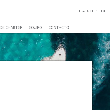
+34 971 059 096
 DE CHARTER
EQUIPO
CONTACTO
CATAMARANES
O CARIBE
S
activas
d de
egador