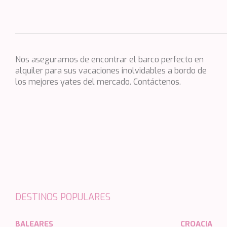
Grecia
ALICE
Croacia
ALOIA 80
Baleares
ALTEYA
Caribe & Bahamas
Nos aseguramos de encontrar el barco perfecto en
ALVIUM
Caribe & Bahamas
alquiler para sus vacaciones inolvidables a bordo de
AMADA MIA
los mejores yates del mercado. Contáctenos.
Grecia
AMORAKI
Grecia
ANAVI
Italia
ANDILIS
Croacia
ANETTA
Océano Índico
ANGRA TOO
Baleares
ANIMA
Turquía
ANIMA II
DESTINOS POPULARES
Baleares
ANIMA MARIS
Italia
ANKA
BALEARES
CROACIA