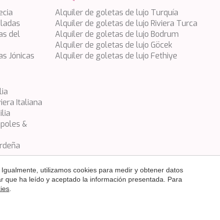
ecia
Alquiler de goletas de lujo Turquía
cladas
Alquiler de goletas de lujo Riviera Turca
as del
Alquiler de goletas de lujo Bodrum
Alquiler de goletas de lujo Göcek
las Jónicas
Alquiler de goletas de lujo Fethiye
lia
iera Italiana
ilia
ápoles &
erdeña
 Igualmente, utilizamos cookies para medir y obtener datos
mar que ha leído y aceptado la información presentada. Para
kies
.
xpresa.
SÍGANOS
by
iEstrategic