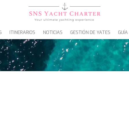
S
ITINERARIOS
NOTICIAS
GESTIÓN DE YATES
GUÍA
VELEROS
GOLETAS & MOTOVELEROS
R DE GOLETAS DE LUJ
icar cookies
NO SE HAN ENCONTRADO RESULTADO
as y funcionales
Siempre 
io web utiliza Cookies propias para recopilar información con la finalida
 nuestros servicios. Si continua navegando, supone la aceptación de la
ción de las mismas. El usuario tiene la posibilidad de configurar su nav