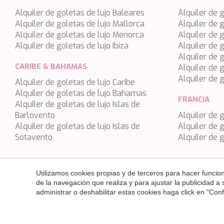
Océano Índico
ANNABEL II
Alquiler de goletas de lujo Baleares
Alquiler de 
Pacífico Sur
Alquiler de goletas de lujo Mallorca
Alquiler de 
ANOTHER ONE
Alquiler de goletas de lujo Menorca
Italia
Alquiler de 
ANTHEYA III
Alquiler de goletas de lujo Ibiza
Alquiler de 
Turquía
Alquiler de g
APHAEA
CARIBE & BAHAMAS
Italia
Alquiler de 
AQUA LIBRA
Alquiler de g
Alquiler de goletas de lujo Caribe
Croacia
AQUAVISTA
Alquiler de goletas de lujo Bahamas
Sudeste Asiático
FRANCIA
Alquiler de goletas de lujo Islas de
AQUILA
Francia
Barlovento
Alquiler de 
ARAGO
Alquiler de goletas de lujo Islas de
Alquiler de 
Turquía
Sotavento
Alquiler de 
ARAGON
Croacia
ARAOK
ARCHSEA
Utilizamos cookies propias y de terceros para hacer funci
de la navegación que realiza y para ajustar la publicidad a
ARGO
administrar o deshabilitar estas cookies haga click en "Co
Los precios mostrados en este sitio web no incluyen impuesto
ARION
Copyright ©
2026 SNS Yacht Charter
ASLEC 4