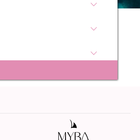
ue
egación
 de este
a
ión de
s de uso
rencia
ejor
s y
us
gación