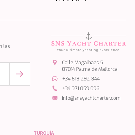
n las
Calle Magalhaes 5
07014 Palma de Mallorca
+34 618 292 844
+34 971 059 096
info@snsyachtcharter.com
TURQUÍA