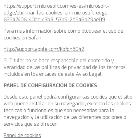
PERLA DEL MARE
https://support.microsoft.com/es-es/microsoft-
PERSEVERANCE
edge/eliminar-las-cookies-en-microsoft-edge-
PLAN B
63947406-40ac-c3b8-57b9-2a946a29ae09
PLAY THE GAME
Para más información sobre cómo bloquear el uso de
PORTHOS SANS ABRI
cookies en Safari
PRANA
PRINCESS Y72
http://support.apple.com/kb/ph5042
PROJECT STEEL
PURPOSE
El Titular no se hace responsable del contenido y
QUANTUM
veracidad de las políticas de privacidad de los terceros
RAOUL W
incluidos en los enlaces de este Aviso Legal.
RARA AVIS
RARE DIAMOND
PANEL DE CONFIGURACIÓN DE COOKIES
REBECCA V
Desde este panel podrá configurar las cookies que el sitio
RIVIERA
web puede instalar en su navegador, excepto las cookies
ROCKET ONE
técnicas o funcionales que son necesarias para la
ROMA
navegación y la utilización de las diferentes opciones o
SAAHSA
servicios que se ofrecen.
SABBATICAL
SALT
Panel de cookies