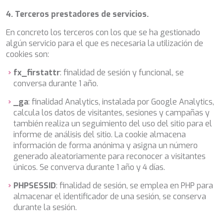
SALTY
SAN LIMI
4. Terceros prestadores de servicios.
SANDS
En concreto los terceros con los que se ha gestionado
SASSA LA MARE
algún servicio para el que es necesaria la utilización de
SASTA
cookies son:
SCORPIOS
SEA WATER II
fx_firstattr
: finalidad de sesión y funcional, se
SEA WOLF
conversa durante 1 año.
SEEK
SELENE
_ga
: finalidad Analytics, instalada por Google Analytics,
SEMAYA
calcula los datos de visitantes, sesiones y campañas y
SERENISSIMA III
también realiza un seguimiento del uso del sitio para el
SEVEN
informe de análisis del sitio. La cookie almacena
SEVEN S
información de forma anónima y asigna un número
SEVEN SINS
generado aleatoriamente para reconocer a visitantes
SEVENTH SENSE
únicos. Se converva durante 1 año y 4 días.
SHANGRA
PHPSESSID
: finalidad de sesión, se emplea en PHP para
SHAWLIFE
almacenar el identificador de una sesión, se conserva
SHEERGOLD
durante la sesión.
SHERAKHAN
SILENT DREAM