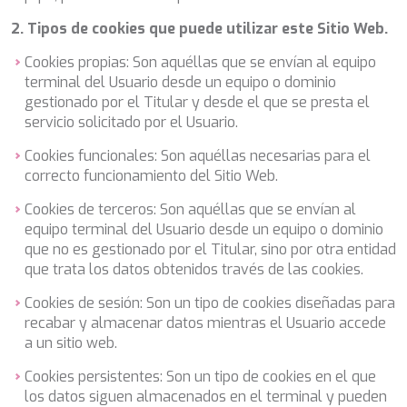
LEOPARD
2. Tipos de cookies que puede utilizar este Sitio Web.
LIFE IS GOOD
LOVE STORY
Cookies propias: Son aquéllas que se envían al equipo
LUCKY
terminal del Usuario desde un equipo o dominio
LUISA
gestionado por el Titular y desde el que se presta el
LUMI
servicio solicitado por el Usuario.
MAGNA GRECIA
MAIA
Cookies funcionales: Son aquéllas necesarias para el
MAKANI II
correcto funcionamiento del Sitio Web.
MAMMA MIA
Cookies de terceros: Son aquéllas que se envían al
MANE ET NOCTE
equipo terminal del Usuario desde un equipo o dominio
MARALLURE
que no es gestionado por el Titular, sino por otra entidad
MARE NOSTRUM
que trata los datos obtenidos través de las cookies.
MARICAN FOREVER
MARQUISE
Cookies de sesión: Son un tipo de cookies diseñadas para
MARTITA
recabar y almacenar datos mientras el Usuario accede
MARY-JEAN II
a un sitio web.
MAXITA
MI ALMA
Cookies persistentes: Son un tipo de cookies en el que
MIA KAI
los datos siguen almacenados en el terminal y pueden