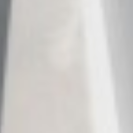
HAPPY ME
HEEUS
HELIOS
HOPE I
HP6
HYPERION
IDYLLE
IMMERSIVE
INDIGO STAR I
INFINITAS
INSIEME
ISLAND HEIRESS
JAJARO'
JASALI II
JAZ
JOY ME
JULIE M
JUNIOR
KALINDA
KAPTAN KADIR