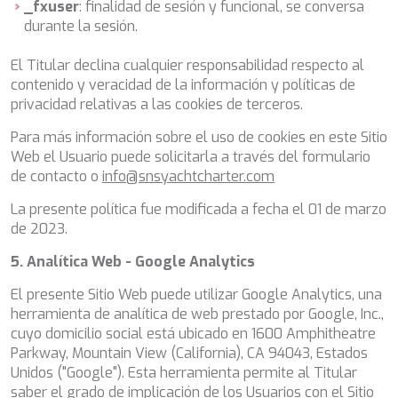
_fxuser
: finalidad de sesión y funcional, se conversa
SILVER WIND
durante la sesión.
SKYLARK
SON DE MAR
El Titular declina cualquier responsabilidad respecto al
SONISHI
contenido y veracidad de la información y políticas de
SOPHIA
privacidad relativas a las cookies de terceros.
SOUL
SOULMATE
Para más información sobre el uso de cookies en este Sitio
SOUTH
Web el Usuario puede solicitarla a través del formulario
SOUTH PAW C
de contacto o
info@snsyachtcharter.com
ST. DAVID
La presente política fue modificada a fecha el 01 de marzo
STAR LINK
de 2023.
STARDUST OF MARY
STELLAMAR
5. Analítica Web - Google Analytics
SUD
SUMMER BREEZE
El presente Sitio Web puede utilizar Google Analytics, una
SUMMER FUN
herramienta de analítica de web prestado por Google, Inc.,
SUNBREEZE
cuyo domicilio social está ubicado en 1600 Amphitheatre
SUNRISE
Parkway, Mountain View (California), CA 94043, Estados
SWEET CAROLINE
Unidos ("Google"). Esta herramienta permite al Titular
TAKARA ONE
saber el grado de implicación de los Usuarios con el Sitio