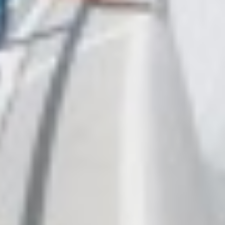
DB9
DE LISLE III
DE ZEUS
DELTA ONE
DESAMIS B
DHAMMA II
DIVINE
DOLCE VITA
DOLCE VITA IV
DONNA DEL MARE
E-MOTION
E3
ECCE NAVIGO
ELLY
ELVI
ENDLESS HORIZON
EOLIA
ESMA SULTAN
ESMERALDA OF THE SEAS
ETERNAL SPARK
ETERNITY