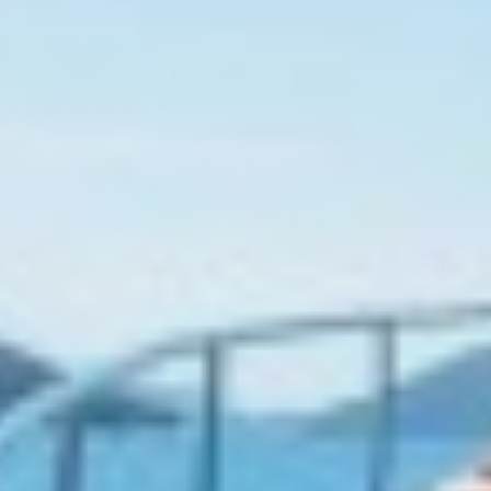
dificultades de navegación de la página web.
BELUGA
BENITA BLUE
BEST OFF
Analíticas y personalización
BEYOND
Permiten realizar el seguimiento y análisis del
BLACK LION
comportamiento de los usuarios de este sitio web. La
BLACK PEARL
información recogida mediante este tipo de cookies se
BLACK PEARL II
utiliza en la medición de la actividad de la web para la
elaboración de perfiles de navegación de los usuarios con
BLEU DE NIMES
el fin de introducir mejoras en función del análisis de los
BLUE HEAVEN
datos de uso que hacen los usuarios del servicio. Permiten
guardar la información de preferencia del usuario para
BLUE TIME
mejorar la calidad de nuestros servicios y para ofrecer una
CALA DI LUNA
mejor experiencia a través de productos recomendados.
CALADAN
CALMA
Marketing y publicidad
CALYPSO I
CANER IV
Estas cookies son utilizadas para almacenar información
CAPRI I
sobre las preferencias y elecciones personales del usuario
a través de la observación continuada de sus hábitos de
CARMEN
navegación. Gracias a ellas, podemos conocer los hábitos
CAROM
de navegación en el sitio web y mostrar publicidad
relacionada con el perfil de navegación del usuario.
CARPE DIEM
CATCH ME