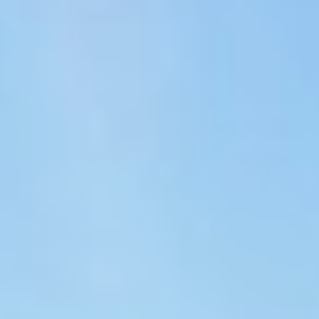
ALALYA
Florida
ALENA
Francia
ALFA MARIO
Turquía
ALICE
Grecia
ALOIA 80
Croacia
ALTEYA
Baleares
ALVIUM
Caribe & Bahamas
AMADA MIA
Caribe & Bahamas
AMORAKI
Grecia
ANAVI
Grecia
ANDILIS
Italia
ANETTA
Croacia
ANGRA TOO
Océano Índico
ANIMA
Baleares
ANIMA II
Turquía
ANIMA MARIS
Baleares
ANKA
Italia
ANNABEL II
Océano Índico
ANOTHER ONE
Pacífico Sur
ANTHEYA III
Italia