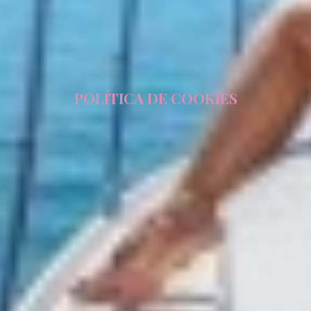
CHAKRA
CHAMPAGNE HIPPY
CHARADE
CHRISTINA O
CLASE AZUL
CLOUD ATLAS
POLÍTICA DE COOKIES
CLOUD IX
CLOUDBREAK
CONSTANTER
CORE
CORNELIA
CORSARIO
D5
DAIMA
DALMATINO
DAMARI
DANIDA
DANZAS
DARLIN
DAY OFF