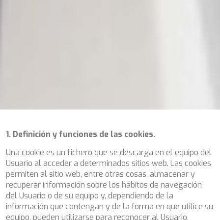
KAYA GUNERI V
KENTAVROS II
KIAWAH II
KIKI V
KING BENJI
KIRIOS
L'EQUINOX
L'HIPPOCAMPE
LA LOEVIE
LA PELLEGRINA 1
LA PERLA
LADY B
LADY DEE
1. Definición y funciones de las cookies.
LADY ELAINE
LADY ELEGANZA
Una cookie es un fichero que se descarga en el equipo del
LADY GITA
Usuario al acceder a determinados sitios web. Las cookies
LADY TRUDY
permiten al sitio web, entre otras cosas, almacenar y
LATITUDE
recuperar información sobre los hábitos de navegación
LE VERSEAU
del Usuario o de su equipo y, dependiendo de la
LEGENDARY
información que contengan y de la forma en que utilice su
LEL
equipo, pueden utilizarse para reconocer al Usuario.