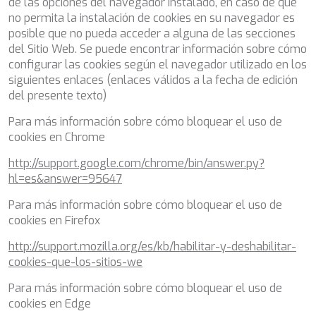
de las opciones del navegador instalado, en caso de que
NAVILUX
no permita la instalación de cookies en su navegador es
NEW YORK
posible que no pueda acceder a alguna de las secciones
NEYINA
del Sitio Web. Se puede encontrar información sobre cómo
NIGHTFLOWER
configurar las cookies según el navegador utilizado en los
NITA K II
siguientes enlaces (enlaces válidos a la fecha de edición
NOCTURNO
del presente texto)
NOOR II
Para más información sobre cómo bloquear el uso de
NORTHERN ESCAPE
cookies en Chrome
O'MATHILDE
OCEAN BREEZE
http://support.google.com/chrome/bin/answer.py?
OLIMP
hl=es&answer=95647
OMNIA
ONE BLUE
Para más información sobre cómo bloquear el uso de
ONYX
cookies en Firefox
ORIY
http://support.mozilla.org/es/kb/habilitar-y-deshabilitar-
PAMPERO
cookies-que-los-sitios-we
PANDION PEARL
PANTA REI
Para más información sobre cómo bloquear el uso de
PAREAKI
cookies en Edge
PAREAKKI