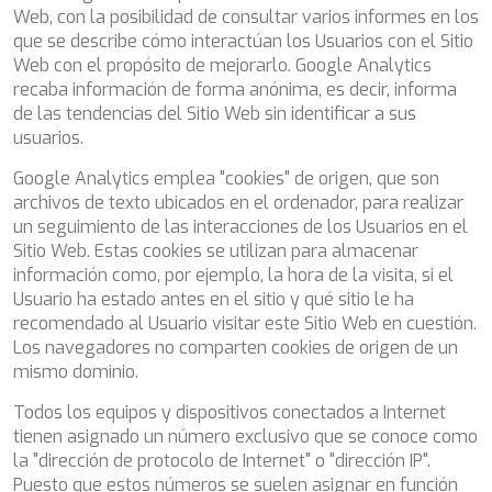
TAMARA II
Web, con la posibilidad de consultar varios informes en los
TCB
que se describe cómo interactúan los Usuarios con el Sitio
TE MANU
Web con el propósito de mejorarlo. Google Analytics
TESNI
recaba información de forma anónima, es decir, informa
THALYSSA
de las tendencias del Sitio Web sin identificar a sus
THE BIRD
usuarios.
THEA
Google Analytics emplea "cookies" de origen, que son
THUMPER
archivos de texto ubicados en el ordenador, para realizar
TRABUCAIRE
un seguimiento de las interacciones de los Usuarios en el
TRILOGY
Sitio Web. Estas cookies se utilizan para almacenar
ULISSE
información como, por ejemplo, la hora de la visita, si el
VAUBAN
Usuario ha estado antes en el sitio y qué sitio le ha
VERA
recomendado al Usuario visitar este Sitio Web en cuestión.
VERTIGE
Los navegadores no comparten cookies de origen de un
VERTIGO
Guardar configuración
Aceptar todas
mismo dominio.
VITTORIA
VIVA LA VIDA
Todos los equipos y dispositivos conectados a Internet
VYNO
tienen asignado un número exclusivo que se conoce como
WALLY ONE
la "dirección de protocolo de Internet" o "dirección IP".
WATERCOLOURS
Puesto que estos números se suelen asignar en función