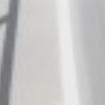
ETHNA
FARANDWIDE
FAST & FURIOUS
FATSA
FIGURATI
FIORENTE
FREE SOUL
FREEBIRD
FREEDOM
FREEDOM
FRIEND'S BOAT
FRIENDSHIP
FUNDA D
GATSBY
GENNY
GLASAX
GRACE
GRAYONE
HAKUNA MATATA
HALCON DEL MAR