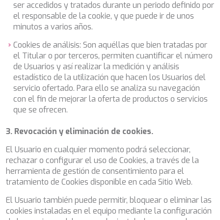
MIA RAMA
ser accedidos y tratados durante un periodo definido por
MIA ZOI
el responsable de la cookie, y que puede ir de unos
MILLESIME
minutos a varios años.
MILOS AT SEA
Cookies de análisis: Son aquéllas que bien tratadas por
MINDFULNESS
el Titular o por terceros, permiten cuantificar el número
MINOU
de Usuarios y así realizar la medición y análisis
MIO BARCO
estadístico de la utilización que hacen los Usuarios del
MIRAVAL
servicio ofertado. Para ello se analiza su navegación
MIREDO
con el fin de mejorar la oferta de productos o servicios
MISS B
que se ofrecen.
MISS CHRISTINE
MISS SILVER
3. Revocación y eliminación de cookies.
MOONLIGHT
MOZZ II
El Usuario en cualquier momento podrá seleccionar,
MRS L
rechazar o configurar el uso de Cookies, a través de la
MUSICA MUSICA
herramienta de gestión de consentimiento para el
MY EDEN
tratamiento de Cookies disponible en cada Sitio Web.
MY LIFE
MYRA
El Usuario también puede permitir, bloquear o eliminar las
MYSTIC
cookies instaladas en el equipo mediante la configuración
NAILU+