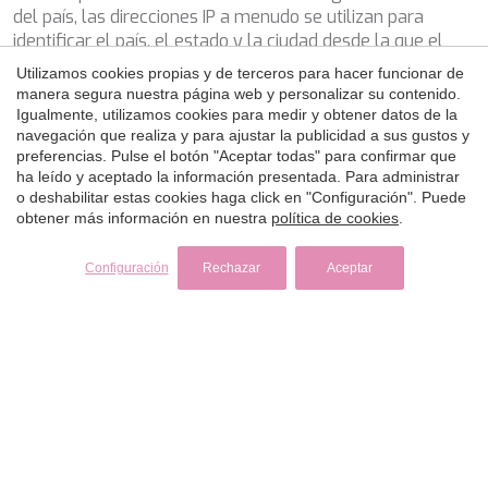
WAVE
del país, las direcciones IP a menudo se utilizan para
WHISPER
identificar el país, el estado y la ciudad desde la que el
WHISPER V
equipo se encuentra conectado a Internet. Google
WHITEHAVEN
Utilizamos cookies propias y de terceros para hacer funcionar de
Analytics registra la dirección IP de los Usuarios que
manera segura nuestra página web y personalizar su contenido.
WORLD'S END
visitan el Sitio Web para que el Titular pueda saber desde
Igualmente, utilizamos cookies para medir y obtener datos de la
WYLDECREST
qué puntos del planeta se está visitando el sitio. Este
navegación que realiza y para ajustar la publicidad a sus gustos y
XMOTION
preferencias. Pulse el botón "Aceptar todas" para confirmar que
método se denomina "geolocalización de IP". Google
YOLO
ha leído y aceptado la información presentada. Para administrar
Analytics no proporciona información sobre la dirección IP
ZALIV III
o deshabilitar estas cookies haga click en "Configuración". Puede
real.
ZEN VIBES
obtener más información en nuestra
política de cookies
.
ZENJI
Las condiciones del servicio de Google Analytics prohíben
Configuración
Rechazar
Aceptar
el seguimiento o la obtención de datos personales que
identifiquen a una persona (como, por ejemplo, el nombre,
la dirección de correo electrónico o los datos de
facturación, así como otros datos asociados) mediante
Google Analytics o bien la asociación de información
personal con datos de analítica web.
El Titular puede controlar la información que puede usar
Google y decidir si quiere que Google emplee estos datos
o no a través de las opciones para compartir datos de