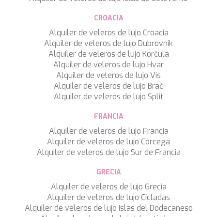
CHAKRA
CHAMPAGNE HIPPY
CROACIA
CHARADE
Alquiler de veleros de lujo Croacia
CHRISTINA O
Alquiler de veleros de lujo Dubrovnik
CLASE AZUL
Alquiler de veleros de lujo Korčula
CLOUD ATLAS
Alquiler de veleros de lujo Hvar
CLOUD IX
Alquiler de veleros de lujo Vis
CLOUDBREAK
Alquiler de veleros de lujo Brač
CONSTANTER
Alquiler de veleros de lujo Split
CORE
CORNELIA
FRANCIA
CORSARIO
Alquiler de veleros de lujo Francia
D5
Alquiler de veleros de lujo Córcega
DAIMA
Alquiler de veleros de lujo Sur de Francia
DALMATINO
DAMARI
GRECIA
DANIDA
DANZAS
Alquiler de veleros de lujo Grecia
DARLIN
Alquiler de veleros de lujo Cícladas
DAY OFF
Alquiler de veleros de lujo Islas del Dodecaneso