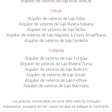
DB9
Alquiler de veleros de lujo Islas Jónicas
DE LISLE III
ITALIA
DE ZEUS
DELTA ONE
Alquiler de veleros de lujo Italia
DESAMIS B
Alquiler de veleros de lujo Riviera Italiana
DHAMMA II
Alquiler de veleros de lujo Sicilia
DIVINE
Alquiler de veleros de lujo Nápoles & Costa Amalfitana
DOLCE VITA
Alquiler de veleros de lujo Cerdeña
DOLCE VITA IV
DONNA DEL MARE
TURQUÍA
E-MOTION
Alquiler de veleros de lujo Turquía
E3
Alquiler de veleros de lujo Riviera Turca
ECCE NAVIGO
Alquiler de veleros de lujo Bodrum
ELLY
Alquiler de veleros de lujo Göcek
ELVI
Alquiler de veleros de lujo Fethiye
ENDLESS HORIZON
Alquiler de veleros de lujo Marmaris
EOLIA
ESMA SULTAN
ESMERALDA OF THE SEAS
Los precios mostrados en este sitio web no incluyen
ETERNAL SPARK
impuestos, excepto en los casos en que se indique lo contrario
ETERNITY
de forma expresa.