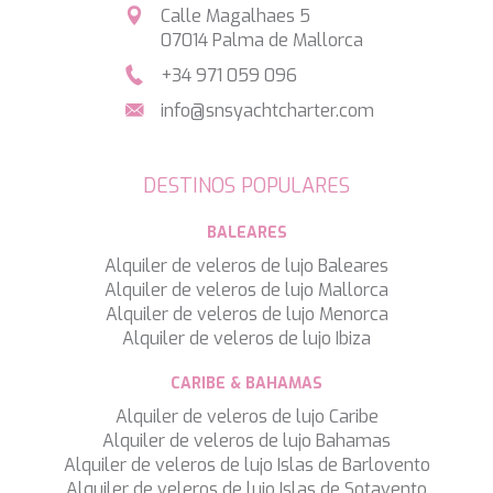
Calle Magalhaes 5
BELUGA
07014 Palma de Mallorca
BENITA BLUE
BEST OFF
+34 971 059 096
BEYOND
info@snsyachtcharter.com
BLACK LION
BLACK PEARL
BLACK PEARL II
DESTINOS POPULARES
BLEU DE NIMES
BLUE HEAVEN
BALEARES
BLUE TIME
CALA DI LUNA
Alquiler de veleros de lujo Baleares
CALADAN
Alquiler de veleros de lujo Mallorca
CALMA
Alquiler de veleros de lujo Menorca
CALYPSO I
Alquiler de veleros de lujo Ibiza
CANER IV
CAPRI I
CARIBE & BAHAMAS
CARMEN
Alquiler de veleros de lujo Caribe
CAROM
Alquiler de veleros de lujo Bahamas
CARPE DIEM
Alquiler de veleros de lujo Islas de Barlovento
CATCH ME
Alquiler de veleros de lujo Islas de Sotavento