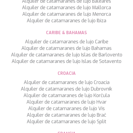
Alquiler de catamaranes de lujo Baleares
SILVER WIND
Alquiler de catamaranes de lujo Mallorca
SKYLARK
Alquiler de catamaranes de lujo Menorca
SON DE MAR
Alquiler de catamaranes de lujo Ibiza
SONISHI
SOPHIA
CARIBE & BAHAMAS
SOUL
Alquiler de catamaranes de lujo Caribe
SOULMATE
Alquiler de catamaranes de lujo Bahamas
SOUTH
Alquiler de catamaranes de lujo Islas de Barlovento
SOUTH PAW C
Alquiler de catamaranes de lujo Islas de Sotavento
ST. DAVID
STAR LINK
CROACIA
STARDUST OF MARY
Alquiler de catamaranes de lujo Croacia
STELLAMAR
Alquiler de catamaranes de lujo Dubrovnik
SUD
Alquiler de catamaranes de lujo Korčula
SUMMER BREEZE
Alquiler de catamaranes de lujo Hvar
SUMMER FUN
Alquiler de catamaranes de lujo Vis
SUNBREEZE
Alquiler de catamaranes de lujo Brač
SUNRISE
Alquiler de catamaranes de lujo Split
SWEET CAROLINE
TAKARA ONE