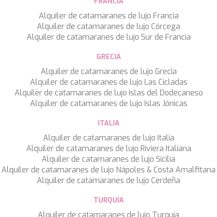
FRANCIA
TAMARA II
Alquiler de catamaranes de lujo Francia
TCB
Alquiler de catamaranes de lujo Córcega
TE MANU
Alquiler de catamaranes de lujo Sur de Francia
TESNI
THALYSSA
GRECIA
THE BIRD
THEA
Alquiler de catamaranes de lujo Grecia
THUMPER
Alquiler de catamaranes de lujo Las Cícladas
TRABUCAIRE
Alquiler de catamaranes de lujo Islas del Dodecaneso
TRILOGY
Alquiler de catamaranes de lujo Islas Jónicas
ULISSE
VAUBAN
ITALIA
VERA
Alquiler de catamaranes de lujo Italia
VERTIGE
Alquiler de catamaranes de lujo Riviera Italiana
VERTIGO
Alquiler de catamaranes de lujo Sicilia
VITTORIA
Alquiler de catamaranes de lujo Nápoles & Costa Amalfitana
VIVA LA VIDA
Alquiler de catamaranes de lujo Cerdeña
VYNO
WALLY ONE
TURQUÍA
WATERCOLOURS
Alquiler de catamaranes de lujo Turquía