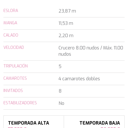
ALALYA
Florida
ALENA
ESLORA
23,87 m
Francia
ALFA MARIO
Turquía
ALICE
MANGA
11,53 m
Grecia
ALOIA 80
Croacia
ALTEYA
CALADO
2,20 m
Baleares
ALVIUM
Caribe & Bahamas
AMADA MIA
VELOCIDAD
Crucero 8.00 nudos / Máx. 11.00
Caribe & Bahamas
AMORAKI
nudos
Grecia
ANAVI
Grecia
TRIPULACIÓN
ANDILIS
5
Italia
ANETTA
Croacia
CAMAROTES
4 camarotes dobles
ANGRA TOO
Océano Índico
ANIMA
Baleares
INVITADOS
8
ANIMA II
Turquía
ANIMA MARIS
Baleares
ESTABILIZADORES
No
ANKA
Italia
ANNABEL II
Océano Índico
ANOTHER ONE
Pacífico Sur
ANTHEYA III
TEMPORADA ALTA
TEMPORADA BAJA
Italia