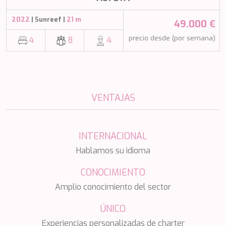
NAVILUX
2022
| Sunreef |
21 m
NEW YORK
49.000 €
NEYINA
precio desde (por semana)
4
8
4
NIGHTFLOWER
NITA K II
NOCTURNO
NOOR II
NORTHERN ESCAPE
VENTAJAS
O'MATHILDE
OCEAN BREEZE
OLIMP
OMNIA
INTERNACIONAL
ONE BLUE
Hablamos su idioma
ONYX
ORIY
CONOCIMIENTO
PAMPERO
Amplio conocimiento del sector
PANDION PEARL
PANTA REI
ÚNICO
PAREAKI
PAREAKKI
Experiencias personalizadas de charter