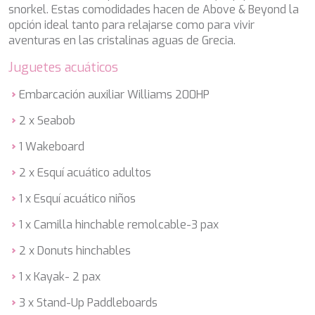
DB9
snorkel. Estas comodidades hacen de Above & Beyond la
DE LISLE III
opción ideal tanto para relajarse como para vivir
DE ZEUS
aventuras en las cristalinas aguas de Grecia.
DELTA ONE
DESAMIS B
Juguetes acuáticos
DHAMMA II
DIVINE
Embarcación auxiliar Williams 200HP
DOLCE VITA
2 x Seabob
DOLCE VITA IV
DONNA DEL MARE
1 Wakeboard
E-MOTION
E3
2 x Esquí acuático adultos
ECCE NAVIGO
1 x Esquí acuático niños
ELLY
ELVI
1 x Camilla hinchable remolcable-3 pax
ENDLESS HORIZON
EOLIA
2 x Donuts hinchables
ESMA SULTAN
1 x Kayak- 2 pax
ESMERALDA OF THE SEAS
ETERNAL SPARK
3 x Stand-Up Paddleboards
ETERNITY