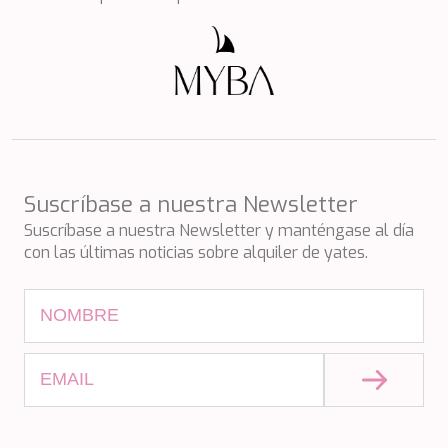
PERLA DEL MARE
PERSEVERANCE
PLAN B
PLAY THE GAME
PORTHOS SANS ABRI
PRANA
PRINCESS Y72
PROJECT STEEL
PURPOSE
Suscríbase a nuestra Newsletter
QUANTUM
Suscríbase a nuestra Newsletter y manténgase al día
RAOUL W
con las últimas noticias sobre alquiler de yates.
RARA AVIS
RARE DIAMOND
REBECCA V
RIVIERA
ROCKET ONE
ROMA
SAAHSA
SABBATICAL
SALT