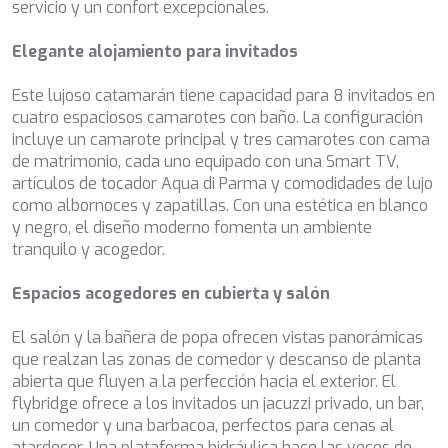
servicio y un confort excepcionales.
impedir que sean instaladas en su disco duro, aunque
BELUGA
deberá tener en cuenta que dicha acción podrá ocasionar
BENITA BLUE
dificultades de navegación de la página web.
Elegante alojamiento para invitados
BEST OFF
BEYOND
Analíticas y personalización
Este lujoso catamarán tiene capacidad para 8 invitados en
BLACK LION
cuatro espaciosos camarotes con baño. La configuración
BLACK PEARL
Permiten realizar el seguimiento y análisis del
incluye un camarote principal y tres camarotes con cama
comportamiento de los usuarios de este sitio web. La
BLACK PEARL II
información recogida mediante este tipo de cookies se
de matrimonio, cada uno equipado con una Smart TV,
BLEU DE NIMES
utiliza en la medición de la actividad de la web para la
artículos de tocador Aqua di Parma y comodidades de lujo
elaboración de perfiles de navegación de los usuarios con
BLUE HEAVEN
como albornoces y zapatillas. Con una estética en blanco
el fin de introducir mejoras en función del análisis de los
BLUE TIME
datos de uso que hacen los usuarios del servicio. Permiten
y negro, el diseño moderno fomenta un ambiente
CALA DI LUNA
guardar la información de preferencia del usuario para
tranquilo y acogedor.
mejorar la calidad de nuestros servicios y para ofrecer una
CALADAN
mejor experiencia a través de productos recomendados.
CALMA
Espacios acogedores en cubierta y salón
CALYPSO I
Marketing y publicidad
CANER IV
El salón y la bañera de popa ofrecen vistas panorámicas
CAPRI I
Estas cookies son utilizadas para almacenar información
que realzan las zonas de comedor y descanso de planta
CARMEN
sobre las preferencias y elecciones personales del usuario
abierta que fluyen a la perfección hacia el exterior. El
a través de la observación continuada de sus hábitos de
CAROM
flybridge ofrece a los invitados un jacuzzi privado, un bar,
navegación. Gracias a ellas, podemos conocer los hábitos
CARPE DIEM
de navegación en el sitio web y mostrar publicidad
un comedor y una barbacoa, perfectos para cenas al
CATCH ME
relacionada con el perfil de navegación del usuario.
atardecer. Una plataforma hidráulica hace las veces de