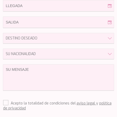
HAPPY ME
HEEUS
HELIOS
HOPE I
HP6
HYPERION
IDYLLE
IMMERSIVE
INDIGO STAR I
INFINITAS
INSIEME
ISLAND HEIRESS
JAJARO'
JASALI II
JAZ
JOY ME
JULIE M
JUNIOR
Acepto la totalidad de condiciones del
aviso legal
y
política
KALINDA
de privacidad
KAPTAN KADIR