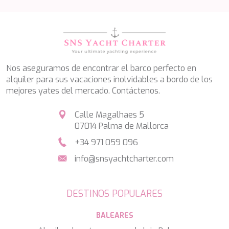
SALTY
SAN LIMI
SANDS
SASSA LA MARE
SASTA
SCORPIOS
Nos aseguramos de encontrar el barco perfecto en
SEA WATER II
alquiler para sus vacaciones inolvidables a bordo de los
SEA WOLF
mejores yates del mercado. Contáctenos.
SEEK
SELENE
Calle Magalhaes 5
SEMAYA
07014 Palma de Mallorca
SERENISSIMA III
SEVEN
+34 971 059 096
SEVEN S
info@snsyachtcharter.com
SEVEN SINS
SEVENTH SENSE
SHANGRA
DESTINOS POPULARES
SHAWLIFE
SHEERGOLD
BALEARES
SHERAKHAN
SILENT DREAM