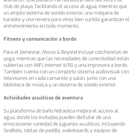
CHAKRA
club de playa, facilitando el acceso al agua, mientras que
CHAMPAGNE HIPPY
un amplio sistema de sonido exterior, una máquina de
CHARADE
karaoke y una nevera para vinos bien surtida garantizan el
CHRISTINA O
entretenimiento en todo momento.
CLASE AZUL
CLOUD ATLAS
Fitness y comunicación a bordo
CLOUD IX
CLOUDBREAK
Para el bienestar, Above & Beyond incluye colchonetas de
CONSTANTER
yoga, mientras que las necesidades de conectividad están
CORE
cubiertas con WiFi, Internet 4/5G y una impresora a bordo.
CORNELIA
También cuenta con un completo sistema audiovisual con
CORSARIO
televisores en cada camarote y salón, junto con una
D5
biblioteca de música y un sistema de sonido exterior.
DAIMA
DALMATINO
Actividades acuáticas de aventura
DAMARI
DANIDA
Su plataforma de baño hidráulica mejora el acceso al
DANZAS
agua, donde los invitados pueden disfrutar de una
DARLIN
emocionante variedad de juguetes acuáticos, incluyendo
DAY OFF
SeaBobs, tablas de paddle, wakeboards y equipos de