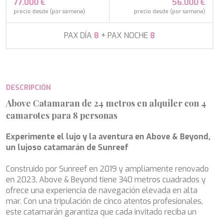
APHAEA
77.000 €
56.000 €
Turquía
AQUA LIBRA
precio desde (por semana)
precio desde (por semana)
Italia
AQUAVISTA
Croacia
AQUILA
PAX DÍA
8
+ PAX NOCHE
8
Sudeste Asiático
ARAGO
Francia
ARAGON
Turquía
ARAOK
Croacia
ARCHSEA
DESCRIPCIÓN
ARGO
ARION
Above Catamaran de 24 metros en alquiler con 4
ASLEC 4
camarotes para 8 personas
ATLANTIC
AURA I
Modificar cookies
Experimente el lujo y la aventura en Above & Beyond,
B.A.13
un lujoso catamarán de Sunreef
B4
BABY I
Técnicas y funcionales
Construido por Sunreef en 2019 y ampliamente renovado
Siempre activas
BACCARAT
en 2023, Above & Beyond tiene 340 metros cuadrados y
BAGHEERA
Este sitio web utiliza Cookies propias para recopilar
ofrece una experiencia de navegación elevada en alta
información con la finalidad de mejorar nuestros servicios.
BARACUDA VALLETTA
Si continua navegando, supone la aceptación de la
mar. Con una tripulación de cinco atentos profesionales,
BARRACUDA III
instalación de las mismas. El usuario tiene la posibilidad
este catamarán garantiza que cada invitado reciba un
de configurar su navegador pudiendo, si así lo desea,
BELLEZZA