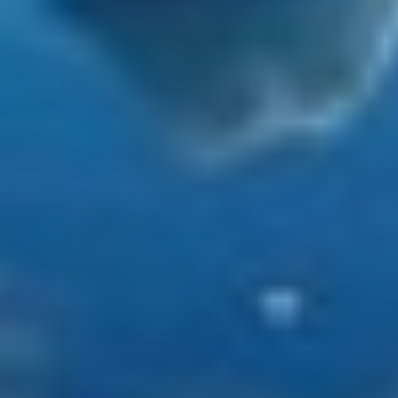
LEOPARD
LIFE IS GOOD
LOVE STORY
LUCKY
LUISA
LUMI
MAGNA GRECIA
MAIA
MAKANI II
MAMMA MIA
MANE ET NOCTE
MARALLURE
MARE NOSTRUM
MARICAN FOREVER
MARQUISE
MARTITA
MARY-JEAN II
MAXITA
MI ALMA
MIA KAI