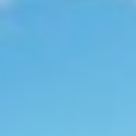
BELUGA
BENITA BLUE
BEST OFF
BEYOND
BLACK LION
BLACK PEARL
BLACK PEARL II
BLEU DE NIMES
BLUE HEAVEN
BLUE TIME
CALA DI LUNA
CALADAN
CALMA
CALYPSO I
Modificar cookies
CANER IV
CAPRI I
CARMEN
CAROM
Técnicas y funcionales
Siempre activas
CARPE DIEM
Este sitio web utiliza Cookies propias para recopilar
CATCH ME
información con la finalidad de mejorar nuestros servicios.