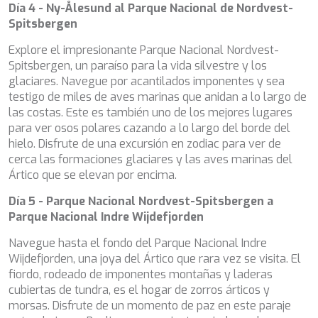
TAMARA II
Día 4 - Ny-Ålesund al Parque Nacional de Nordvest-
TCB
Spitsbergen
TE MANU
Explore el impresionante Parque Nacional Nordvest-
TESNI
Spitsbergen, un paraíso para la vida silvestre y los
THALYSSA
glaciares. Navegue por acantilados imponentes y sea
THE BIRD
testigo de miles de aves marinas que anidan a lo largo de
THEA
las costas. Este es también uno de los mejores lugares
THUMPER
para ver osos polares cazando a lo largo del borde del
TRABUCAIRE
hielo. Disfrute de una excursión en zodiac para ver de
TRILOGY
cerca las formaciones glaciares y las aves marinas del
ULISSE
Ártico que se elevan por encima.
VAUBAN
VERA
Día 5 - Parque Nacional Nordvest-Spitsbergen a
VERTIGE
Parque Nacional Indre Wijdefjorden
VERTIGO
VITTORIA
Navegue hasta el fondo del Parque Nacional Indre
VIVA LA VIDA
Wijdefjorden, una joya del Ártico que rara vez se visita. El
VYNO
fiordo, rodeado de imponentes montañas y laderas
WALLY ONE
cubiertas de tundra, es el hogar de zorros árticos y
WATERCOLOURS
morsas. Disfrute de un momento de paz en este paraje