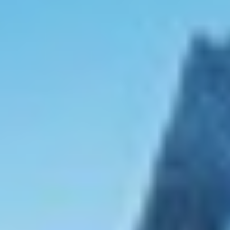
CHAKRA
Si continua navegando, supone la aceptación de la
instalación de las mismas. El usuario tiene la posibilidad
CHAMPAGNE HIPPY
de configurar su navegador pudiendo, si así lo desea,
CHARADE
impedir que sean instaladas en su disco duro, aunque
deberá tener en cuenta que dicha acción podrá ocasionar
CHRISTINA O
dificultades de navegación de la página web.
CLASE AZUL
CLOUD ATLAS
Analíticas y personalización
CLOUD IX
CLOUDBREAK
Permiten realizar el seguimiento y análisis del
CONSTANTER
comportamiento de los usuarios de este sitio web. La
CORE
información recogida mediante este tipo de cookies se
utiliza en la medición de la actividad de la web para la
CORNELIA
elaboración de perfiles de navegación de los usuarios con
CORSARIO
el fin de introducir mejoras en función del análisis de los
datos de uso que hacen los usuarios del servicio. Permiten
D5
guardar la información de preferencia del usuario para
DAIMA
mejorar la calidad de nuestros servicios y para ofrecer una
DALMATINO
mejor experiencia a través de productos recomendados.
DAMARI
DANIDA
Marketing y publicidad
DANZAS
DARLIN
Estas cookies son utilizadas para almacenar información
sobre las preferencias y elecciones personales del usuario
DAY OFF
a través de la observación continuada de sus hábitos de