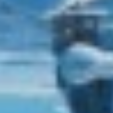
HAPPY ME
HEEUS
HELIOS
HOPE I
HP6
HYPERION
IDYLLE
IMMERSIVE
INDIGO STAR I
INFINITAS
INSIEME
ISLAND HEIRESS
JAJARO'
JASALI II
JAZ
JOY ME
JULIE M
JUNIOR
KALINDA
KAPTAN KADIR