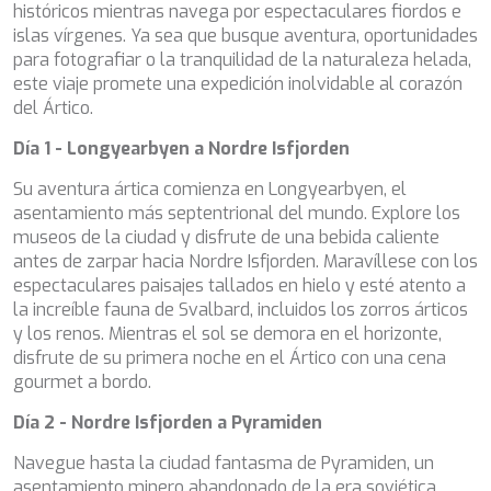
SALTY
históricos mientras navega por espectaculares fiordos e
SAN LIMI
islas vírgenes. Ya sea que busque aventura, oportunidades
SANDS
para fotografiar o la tranquilidad de la naturaleza helada,
SASSA LA MARE
este viaje promete una expedición inolvidable al corazón
SASTA
del Ártico.
SCORPIOS
Día 1 - Longyearbyen a Nordre Isfjorden
SEA WATER II
SEA WOLF
Su aventura ártica comienza en Longyearbyen, el
SEEK
asentamiento más septentrional del mundo. Explore los
SELENE
museos de la ciudad y disfrute de una bebida caliente
SEMAYA
antes de zarpar hacia Nordre Isfjorden. Maravíllese con los
SERENISSIMA III
espectaculares paisajes tallados en hielo y esté atento a
SEVEN
la increíble fauna de Svalbard, incluidos los zorros árticos
SEVEN S
y los renos. Mientras el sol se demora en el horizonte,
SEVEN SINS
disfrute de su primera noche en el Ártico con una cena
SEVENTH SENSE
gourmet a bordo.
SHANGRA
SHAWLIFE
Día 2 - Nordre Isfjorden a Pyramiden
SHEERGOLD
Navegue hasta la ciudad fantasma de Pyramiden, un
SHERAKHAN
asentamiento minero abandonado de la era soviética
SILENT DREAM