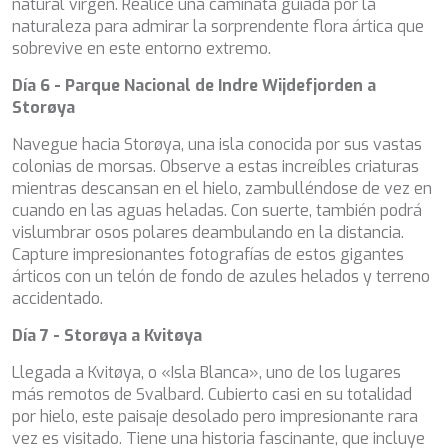
WAVE
natural virgen. Realice una caminata guiada por la
WHISPER
naturaleza para admirar la sorprendente flora ártica que
WHISPER V
sobrevive en este entorno extremo.
WHITEHAVEN
Día 6 - Parque Nacional de Indre Wijdefjorden a
WORLD'S END
Storøya
WYLDECREST
XMOTION
Navegue hacia Storøya, una isla conocida por sus vastas
YOLO
colonias de morsas. Observe a estas increíbles criaturas
ZALIV III
mientras descansan en el hielo, zambulléndose de vez en
ZEN VIBES
cuando en las aguas heladas. Con suerte, también podrá
ZENJI
vislumbrar osos polares deambulando en la distancia.
Capture impresionantes fotografías de estos gigantes
árticos con un telón de fondo de azules helados y terreno
accidentado.
Día 7 - Storøya a Kvitøya
Llegada a Kvitøya, o «Isla Blanca», uno de los lugares
más remotos de Svalbard. Cubierto casi en su totalidad
por hielo, este paisaje desolado pero impresionante rara
vez es visitado. Tiene una historia fascinante, que incluye