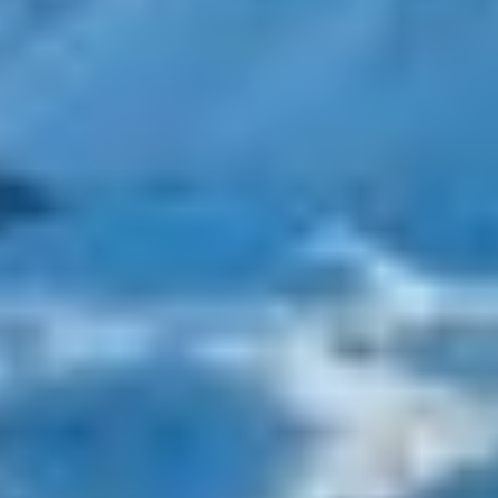
ETHNA
FARANDWIDE
FAST & FURIOUS
FATSA
FIGURATI
FIORENTE
FREE SOUL
FREEBIRD
FREEDOM
FREEDOM
FRIEND'S BOAT
FRIENDSHIP
FUNDA D
GATSBY
GENNY
GLASAX
GRACE
GRAYONE
HAKUNA MATATA
HALCON DEL MAR