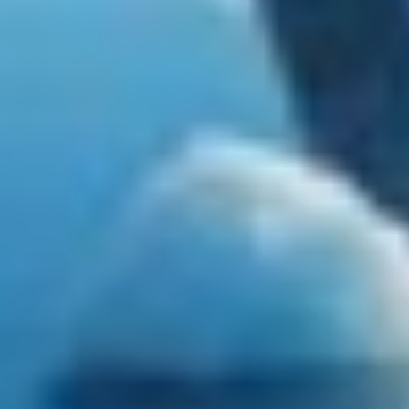
KAYA GUNERI V
KENTAVROS II
KIAWAH II
KIKI V
KING BENJI
KIRIOS
L'EQUINOX
L'HIPPOCAMPE
LA LOEVIE
LA PELLEGRINA 1
LA PERLA
LADY B
LADY DEE
LADY ELAINE
LADY ELEGANZA
LADY GITA
LADY TRUDY
LATITUDE
LE VERSEAU
LEGENDARY
LEL