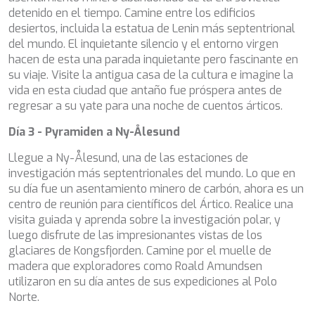
detenido en el tiempo. Camine entre los edificios
SILVER WIND
desiertos, incluida la estatua de Lenin más septentrional
SKYLARK
del mundo. El inquietante silencio y el entorno virgen
SON DE MAR
hacen de esta una parada inquietante pero fascinante en
SONISHI
su viaje. Visite la antigua casa de la cultura e imagine la
SOPHIA
vida en esta ciudad que antaño fue próspera antes de
SOUL
regresar a su yate para una noche de cuentos árticos.
SOULMATE
SOUTH
Día 3 - Pyramiden a Ny-Ålesund
SOUTH PAW C
ST. DAVID
Llegue a Ny-Ålesund, una de las estaciones de
STAR LINK
investigación más septentrionales del mundo. Lo que en
STARDUST OF MARY
su día fue un asentamiento minero de carbón, ahora es un
STELLAMAR
centro de reunión para científicos del Ártico. Realice una
SUD
visita guiada y aprenda sobre la investigación polar, y
SUMMER BREEZE
luego disfrute de las impresionantes vistas de los
SUMMER FUN
glaciares de Kongsfjorden. Camine por el muelle de
SUNBREEZE
madera que exploradores como Roald Amundsen
SUNRISE
utilizaron en su día antes de sus expediciones al Polo
SWEET CAROLINE
Norte.
TAKARA ONE