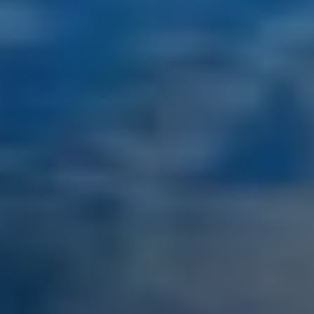
MIA RAMA
MIA ZOI
MILLESIME
MILOS AT SEA
MINDFULNESS
MINOU
MIO BARCO
MIRAVAL
MIREDO
MISS B
MISS CHRISTINE
MISS SILVER
MOONLIGHT
MOZZ II
MRS L
MUSICA MUSICA
MY EDEN
MY LIFE
MYRA
MYSTIC
NAILU+