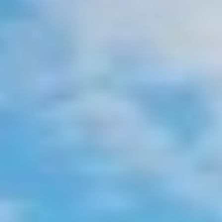
APHAEA
Turquía
AQUA LIBRA
Italia
AQUAVISTA
Croacia
AQUILA
Sudeste Asiático
ARAGO
Francia
ARAGON
Turquía
ARAOK
Croacia
ARCHSEA
ARGO
ARION
ASLEC 4
ATLANTIC
AURA I
B.A.13
B4
BABY I
BACCARAT
BAGHEERA
BARACUDA VALLETTA
BARRACUDA III
BELLEZZA