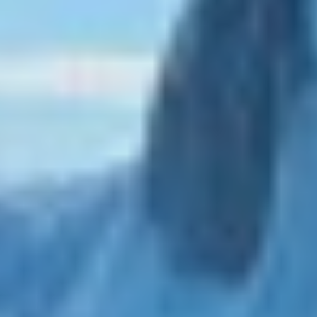
DB9
navegación. Gracias a ellas, podemos conocer los hábitos
de navegación en el sitio web y mostrar publicidad
DE LISLE III
relacionada con el perfil de navegación del usuario.
DE ZEUS
DELTA ONE
DESAMIS B
DHAMMA II
DIVINE
DOLCE VITA
DOLCE VITA IV
DONNA DEL MARE
E-MOTION
E3
ECCE NAVIGO
ELLY
ELVI
ENDLESS HORIZON
EOLIA
ESMA SULTAN
ESMERALDA OF THE SEAS
ETERNAL SPARK
ETERNITY