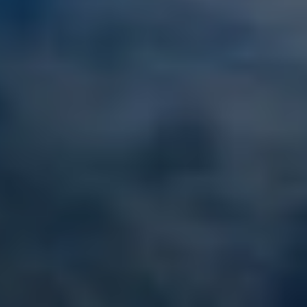
NAVILUX
NEW YORK
NEYINA
NIGHTFLOWER
NITA K II
NOCTURNO
NOOR II
NORTHERN ESCAPE
O'MATHILDE
OCEAN BREEZE
OLIMP
OMNIA
ONE BLUE
ONYX
ORIY
PAMPERO
PANDION PEARL
PANTA REI
PAREAKI
PAREAKKI