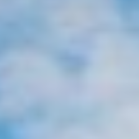
ALALYA
Florida
ALENA
Francia
ALFA MARIO
Turquía
ALICE
Grecia
ALOIA 80
Croacia
ALTEYA
Baleares
ALVIUM
Caribe & Bahamas
AMADA MIA
Caribe & Bahamas
AMORAKI
Grecia
ANAVI
Grecia
ANDILIS
Italia
ANETTA
Croacia
ANGRA TOO
Océano Índico
ANIMA
Baleares
ANIMA II
Turquía
ANIMA MARIS
Baleares
ANKA
Italia
ANNABEL II
Océano Índico
ANOTHER ONE
Pacífico Sur
ANTHEYA III
Italia