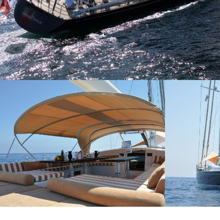
Modif
Técnic
Este sit
mejorar
instala
pudiend
deberá 
de la p