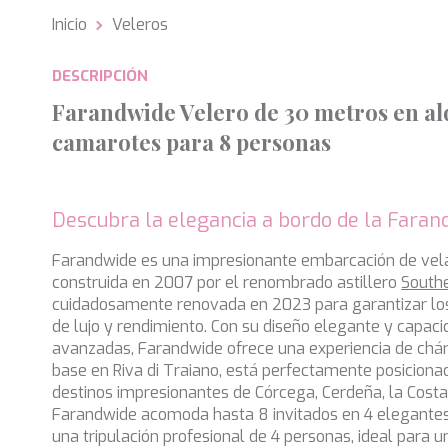
Inicio
Veleros
Analít
DESCRIPCIÓN
Permite
sitio we
Farandwide Velero de 30 metros en al
medició
los usua
camarotes para 8 personas
que hac
del usu
experie
Descubra la elegancia a bordo de la Faran
Market
Estas c
Farandwide es una impresionante embarcación de vel
eleccio
construida en 2007 por el renombrado astillero
South
hábitos
cuidadosamente renovada en 2023 para garantizar lo
en el si
usuario
de lujo y rendimiento. Con su diseño elegante y capac
avanzadas, Farandwide ofrece una experiencia de chá
base en Riva di Traiano, está perfectamente posiciona
destinos impresionantes de Córcega, Cerdeña, la Costa 
Farandwide acomoda hasta 8 invitados en 4 elegantes
una tripulación profesional de 4 personas, ideal para 