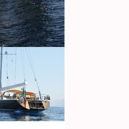
icar cookies
as y funcionales
Siempre 
io web utiliza Cookies propias para recopilar información con la finalida
 nuestros servicios. Si continua navegando, supone la aceptación de la
ción de las mismas. El usuario tiene la posibilidad de configurar su nav
o, si así lo desea, impedir que sean instaladas en su disco duro, aunq
tener en cuenta que dicha acción podrá ocasionar dificultades de nav
ágina web.