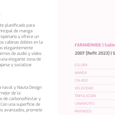
a
te planificado para
principal de manga
opietario y ofrece un
dos cabinas dobles en la
FARANDWIDE |
Saili
nas elegantemente
rnos de audio y vídeo.
2007 (Refit 2023) |
, una elegante zona de
arse y socializar.
ESLORA
MANGA
CALADO
ra naval y Nauta Design
VELOCIDAD
 mejor de la
TRIPULACIÓN
ho de carbono/Kevlar y
CAMAROTES
. Con una superficie de
les avanzados, promete
INVITADOS