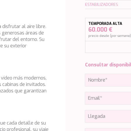
ESTABILIZADORES
TEMPORADA ALTA
isfrutar al aire libre.
60.000 €
s generosas áreas de
precio desde (por semana
frutar del entorno. Su
e su exterior
Consultar disponibi
y vídeo más modernos,
s cabinas de invitados.
nzados que garantizan
que cada detalle de su
io profesional, su viaje