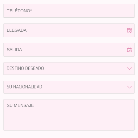
LEOPARD
LIFE IS GOOD
LOVE STORY
LUCKY
LUISA
LUMI
MAGNA GRECIA
MAIA
MAKANI II
MAMMA MIA
MANE ET NOCTE
MARALLURE
MARE NOSTRUM
MARICAN FOREVER
MARQUISE
MARTITA
MARY-JEAN II
MAXITA
MI ALMA
MIA KAI