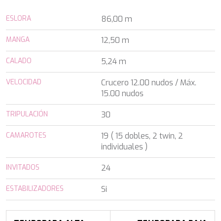
ALALYA
Florida
ALENA
ESLORA
86,00 m
Francia
ALFA MARIO
Turquía
ALICE
MANGA
12,50 m
Grecia
ALOIA 80
Croacia
ALTEYA
CALADO
5,24 m
Baleares
ALVIUM
Caribe & Bahamas
AMADA MIA
VELOCIDAD
Crucero 12.00 nudos / Máx.
Caribe & Bahamas
AMORAKI
15.00 nudos
Grecia
ANAVI
Grecia
TRIPULACIÓN
ANDILIS
30
Italia
ANETTA
Croacia
CAMAROTES
19 ( 15 dobles, 2 twin, 2
ANGRA TOO
Océano Índico
individuales )
ANIMA
Baleares
ANIMA II
Turquía
INVITADOS
24
ANIMA MARIS
Baleares
ANKA
Italia
ESTABILIZADORES
Si
ANNABEL II
Océano Índico
ANOTHER ONE
Pacífico Sur
ANTHEYA III
Italia