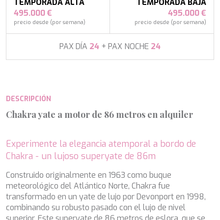
APHAEA
TEMPORADA ALTA
TEMPORADA BAJA
Turquía
AQUA LIBRA
495.000 €
495.000 €
Italia
AQUAVISTA
precio desde (por semana)
precio desde (por semana)
Croacia
AQUILA
Sudeste Asiático
ARAGO
PAX DÍA
24
+ PAX NOCHE
24
Francia
ARAGON
Turquía
ARAOK
Croacia
ARCHSEA
ARGO
DESCRIPCIÓN
ARION
ASLEC 4
Chakra yate a motor de 86 metros en alquiler
ATLANTIC
AURA I
B.A.13
Experimente la elegancia atemporal a bordo de
B4
Chakra - un lujoso superyate de 86m
BABY I
Construido originalmente en 1963 como buque
BACCARAT
meteorológico del Atlántico Norte, Chakra fue
BAGHEERA
transformado en un yate de lujo por Devonport en 1998,
BARACUDA VALLETTA
Modificar cookies
combinando su robusto pasado con el lujo de nivel
BARRACUDA III
superior. Este superyate de 86 metros de eslora, que se
BELLEZZA