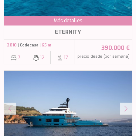
NAVILUX
NEW YORK
NEYINA
Más detalles
NIGHTFLOWER
ETERNITY
NITA K II
NOCTURNO
2010
| Codecasa |
65 m
NOOR II
390.000 €
NORTHERN ESCAPE
precio desde (por semana)
7
12
17
O'MATHILDE
OCEAN BREEZE
OLIMP
OMNIA
ONE BLUE
ONYX
ORIY
PAMPERO
PANDION PEARL
PANTA REI
PAREAKI
PAREAKKI