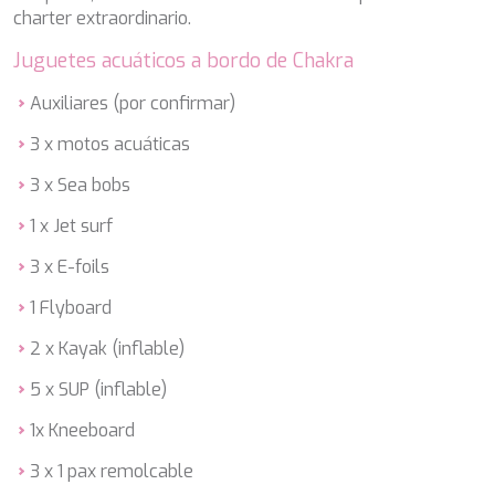
charter extraordinario.
ETHNA
FARANDWIDE
Juguetes acuáticos a bordo de Chakra
FAST & FURIOUS
FATSA
Auxiliares (por confirmar)
FIGURATI
FIORENTE
3 x motos acuáticas
FREE SOUL
3 x Sea bobs
FREEBIRD
FREEDOM
1 x Jet surf
FREEDOM
FRIEND'S BOAT
3 x E-foils
FRIENDSHIP
1 Flyboard
FUNDA D
GATSBY
2 x Kayak (inflable)
GENNY
GLASAX
5 x SUP (inflable)
GRACE
1x Kneeboard
GRAYONE
HAKUNA MATATA
3 x 1 pax remolcable
HALCON DEL MAR