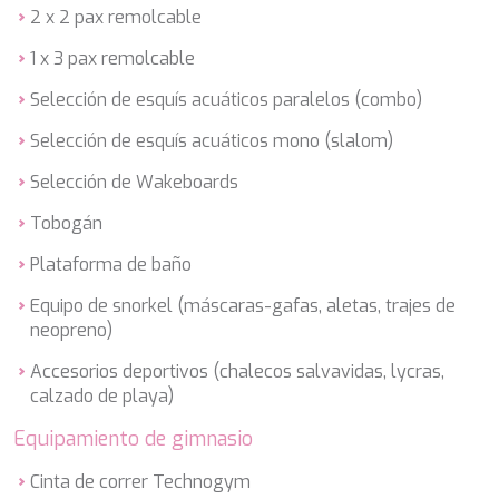
HAPPY ME
2 x 2 pax remolcable
HEEUS
HELIOS
1 x 3 pax remolcable
HOPE I
Selección de esquís acuáticos paralelos (combo)
HP6
HYPERION
Selección de esquís acuáticos mono (slalom)
IDYLLE
IMMERSIVE
Selección de Wakeboards
INDIGO STAR I
Tobogán
INFINITAS
INSIEME
Plataforma de baño
ISLAND HEIRESS
JAJARO'
Equipo de snorkel (máscaras-gafas, aletas, trajes de
JASALI II
neopreno)
JAZ
Accesorios deportivos (chalecos salvavidas, lycras,
JOY ME
calzado de playa)
JULIE M
JUNIOR
Equipamiento de gimnasio
KALINDA
KAPTAN KADIR
Cinta de correr Technogym