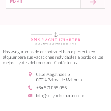
TAMARA II
TCB
TE MANU
TESNI
THALYSSA
THE BIRD
THEA
THUMPER
TRABUCAIRE
TRILOGY
Nos aseguramos de encontrar el barco perfecto en
ULISSE
alquiler para sus vacaciones inolvidables a bordo de los
VAUBAN
mejores yates del mercado. Contáctenos.
VERA
VERTIGE
Calle Magalhaes 5
VERTIGO
07014 Palma de Mallorca
VITTORIA
+34 971 059 096
VIVA LA VIDA
VYNO
info@snsyachtcharter.com
WALLY ONE
WATERCOLOURS