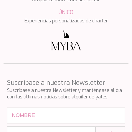
SILVER WIND
SKYLARK
ÚNICO
SON DE MAR
Experiencias personalizadas de charter
SONISHI
SOPHIA
SOUL
SOULMATE
SOUTH
SOUTH PAW C
ST. DAVID
STAR LINK
STARDUST OF MARY
Suscríbase a nuestra Newsletter
STELLAMAR
SUD
Suscríbase a nuestra Newsletter y manténgase al día
SUMMER BREEZE
con las últimas noticias sobre alquiler de yates.
SUMMER FUN
SUNBREEZE
SUNRISE
SWEET CAROLINE
TAKARA ONE