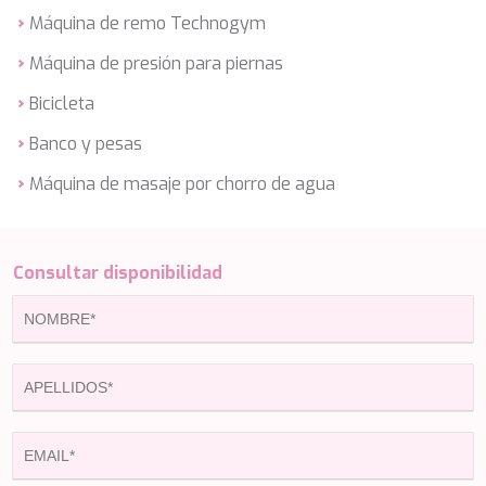
KAYA GUNERI V
Máquina de remo Technogym
KENTAVROS II
KIAWAH II
Máquina de presión para piernas
KIKI V
KING BENJI
Bicicleta
KIRIOS
L'EQUINOX
Banco y pesas
L'HIPPOCAMPE
Máquina de masaje por chorro de agua
LA LOEVIE
LA PELLEGRINA 1
LA PERLA
LADY B
Consultar disponibilidad
LADY DEE
LADY ELAINE
LADY ELEGANZA
LADY GITA
LADY TRUDY
LATITUDE
LE VERSEAU
LEGENDARY
LEL