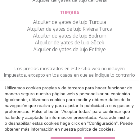
Alquiler de yates de lujo Cerdeña
Guardar configuración
Aceptar todas
TURQUÍA
Alquiler de yates de lujo Turquía
Alquiler de yates de lujo Riviera Turca
Alquiler de yates de lujo Bodrum
Alquiler de yates de lujo Göcek
Alquiler de yates de lujo Fethiye
Los precios mostrados en este sitio web no incluyen
impuestos, excepto en los casos en que se indique lo contrario
de forma expresa.
Utilizamos cookies propias y de terceros para hacer funcionar de
manera segura nuestra página web y personalizar su contenido.
SÍGANOS
Igualmente, utilizamos cookies para medir y obtener datos de la
navegación que realiza y para ajustar la publicidad a sus gustos y
Copyright ©
2026 SNS Yacht Charter
preferencias. Pulse el botón "Aceptar todas" para confirmar que
Política de Privacidad
Política de Cookies
Aviso Legal
ha leído y aceptado la información presentada. Para administrar
by
iEstrategic
o deshabilitar estas cookies haga click en "Configuración". Puede
obtener más información en nuestra
política de cookies
.