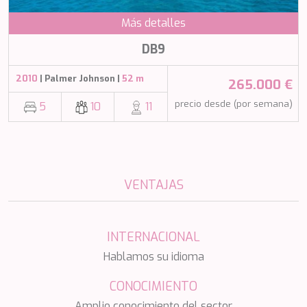
SALTY
SAN LIMI
Más detalles
SANDS
SASSA LA MARE
DB9
SASTA
SCORPIOS
2010
| Palmer Johnson |
52 m
265.000 €
SEA WATER II
precio desde (por semana)
5
10
11
SEA WOLF
SEEK
SELENE
SEMAYA
SERENISSIMA III
SEVEN
VENTAJAS
SEVEN S
SEVEN SINS
SEVENTH SENSE
INTERNACIONAL
SHANGRA
Hablamos su idioma
SHAWLIFE
SHEERGOLD
CONOCIMIENTO
SHERAKHAN
SILENT DREAM
Amplio conocimiento del sector