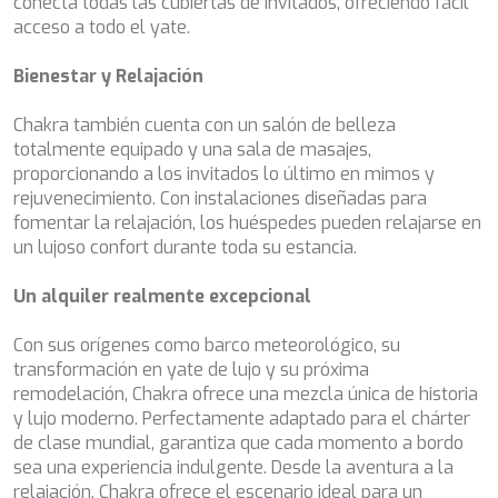
conecta todas las cubiertas de invitados, ofreciendo fácil
DB9
acceso a todo el yate.
DE LISLE III
DE ZEUS
Bienestar y Relajación
DELTA ONE
DESAMIS B
Chakra también cuenta con un salón de belleza
DHAMMA II
totalmente equipado y una sala de masajes,
DIVINE
proporcionando a los invitados lo último en mimos y
DOLCE VITA
rejuvenecimiento. Con instalaciones diseñadas para
DOLCE VITA IV
fomentar la relajación, los huéspedes pueden relajarse en
DONNA DEL MARE
un lujoso confort durante toda su estancia.
E-MOTION
E3
Un alquiler realmente excepcional
ECCE NAVIGO
ELLY
Con sus orígenes como barco meteorológico, su
ELVI
transformación en yate de lujo y su próxima
ENDLESS HORIZON
remodelación, Chakra ofrece una mezcla única de historia
EOLIA
y lujo moderno. Perfectamente adaptado para el chárter
ESMA SULTAN
de clase mundial, garantiza que cada momento a bordo
ESMERALDA OF THE SEAS
sea una experiencia indulgente. Desde la aventura a la
ETERNAL SPARK
relajación, Chakra ofrece el escenario ideal para un
ETERNITY