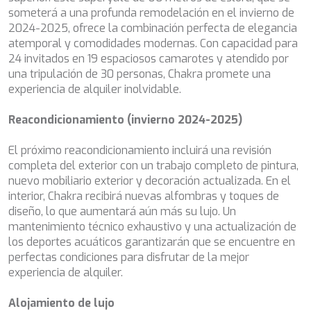
someterá a una profunda remodelación en el invierno de
BELUGA
Técnicas y funcionales
Siempre activas
2024-2025, ofrece la combinación perfecta de elegancia
BENITA BLUE
atemporal y comodidades modernas. Con capacidad para
BEST OFF
Este sitio web utiliza Cookies propias para recopilar
24 invitados en 19 espaciosos camarotes y atendido por
BEYOND
información con la finalidad de mejorar nuestros servicios.
Si continua navegando, supone la aceptación de la
una tripulación de 30 personas, Chakra promete una
BLACK LION
instalación de las mismas. El usuario tiene la posibilidad
experiencia de alquiler inolvidable.
BLACK PEARL
de configurar su navegador pudiendo, si así lo desea,
BLACK PEARL II
impedir que sean instaladas en su disco duro, aunque
deberá tener en cuenta que dicha acción podrá ocasionar
Reacondicionamiento (invierno 2024-2025)
BLEU DE NIMES
dificultades de navegación de la página web.
BLUE HEAVEN
El próximo reacondicionamiento incluirá una revisión
BLUE TIME
Analíticas y personalización
completa del exterior con un trabajo completo de pintura,
CALA DI LUNA
nuevo mobiliario exterior y decoración actualizada. En el
CALADAN
Permiten realizar el seguimiento y análisis del
interior, Chakra recibirá nuevas alfombras y toques de
CALMA
comportamiento de los usuarios de este sitio web. La
información recogida mediante este tipo de cookies se
diseño, lo que aumentará aún más su lujo. Un
CALYPSO I
utiliza en la medición de la actividad de la web para la
mantenimiento técnico exhaustivo y una actualización de
CANER IV
elaboración de perfiles de navegación de los usuarios con
los deportes acuáticos garantizarán que se encuentre en
CAPRI I
el fin de introducir mejoras en función del análisis de los
datos de uso que hacen los usuarios del servicio. Permiten
perfectas condiciones para disfrutar de la mejor
CARMEN
guardar la información de preferencia del usuario para
experiencia de alquiler.
CAROM
mejorar la calidad de nuestros servicios y para ofrecer una
CARPE DIEM
mejor experiencia a través de productos recomendados.
Alojamiento de lujo
CATCH ME