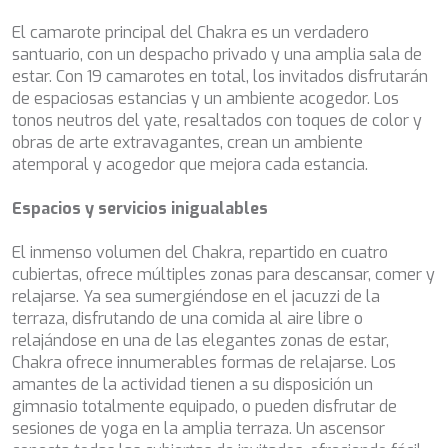
CHAKRA
Marketing y publicidad
El camarote principal del Chakra es un verdadero
CHAMPAGNE HIPPY
Estas cookies son utilizadas para almacenar información
santuario, con un despacho privado y una amplia sala de
CHARADE
sobre las preferencias y elecciones personales del usuario
estar. Con 19 camarotes en total, los invitados disfrutarán
CHRISTINA O
a través de la observación continuada de sus hábitos de
de espaciosas estancias y un ambiente acogedor. Los
CLASE AZUL
navegación. Gracias a ellas, podemos conocer los hábitos
de navegación en el sitio web y mostrar publicidad
tonos neutros del yate, resaltados con toques de color y
CLOUD ATLAS
relacionada con el perfil de navegación del usuario.
obras de arte extravagantes, crean un ambiente
CLOUD IX
atemporal y acogedor que mejora cada estancia.
CLOUDBREAK
CONSTANTER
Espacios y servicios inigualables
CORE
CORNELIA
El inmenso volumen del Chakra, repartido en cuatro
CORSARIO
cubiertas, ofrece múltiples zonas para descansar, comer y
D5
relajarse. Ya sea sumergiéndose en el jacuzzi de la
DAIMA
terraza, disfrutando de una comida al aire libre o
DALMATINO
relajándose en una de las elegantes zonas de estar,
DAMARI
Chakra ofrece innumerables formas de relajarse. Los
DANIDA
amantes de la actividad tienen a su disposición un
DANZAS
gimnasio totalmente equipado, o pueden disfrutar de
DARLIN
sesiones de yoga en la amplia terraza. Un ascensor
DAY OFF