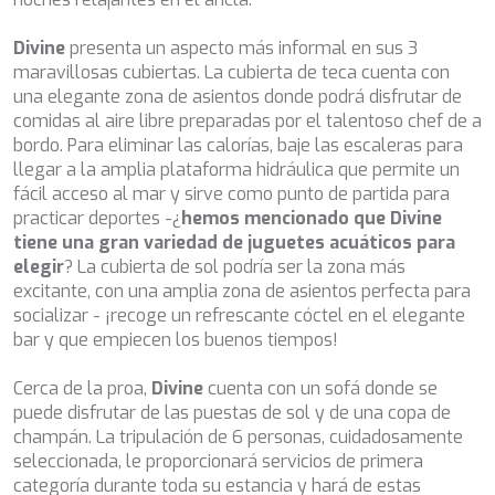
CHAKRA
CHAMPAGNE HIPPY
Divine
presenta un aspecto más informal en sus 3
CHARADE
maravillosas cubiertas. La cubierta de teca cuenta con
CHRISTINA O
una elegante zona de asientos donde podrá disfrutar de
CLASE AZUL
comidas al aire libre preparadas por el talentoso chef de a
CLOUD ATLAS
bordo. Para eliminar las calorías, baje las escaleras para
CLOUD IX
llegar a la amplia plataforma hidráulica que permite un
CLOUDBREAK
fácil acceso al mar y sirve como punto de partida para
CONSTANTER
practicar deportes -¿
hemos mencionado que Divine
CORE
tiene una gran variedad de juguetes acuáticos para
CORNELIA
elegir
? La cubierta de sol podría ser la zona más
CORSARIO
excitante, con una amplia zona de asientos perfecta para
D5
socializar - ¡recoge un refrescante cóctel en el elegante
DAIMA
bar y que empiecen los buenos tiempos!
DALMATINO
DAMARI
Cerca de la proa,
Divine
cuenta con un sofá donde se
DANIDA
puede disfrutar de las puestas de sol y de una copa de
DANZAS
champán. La tripulación de 6 personas, cuidadosamente
DARLIN
seleccionada, le proporcionará servicios de primera
DAY OFF
categoría durante toda su estancia y hará de estas