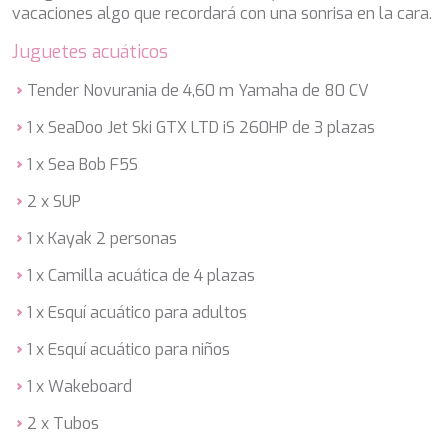
DB9
vacaciones algo que recordará con una sonrisa en la cara.
DE LISLE III
DE ZEUS
Juguetes acuáticos
DELTA ONE
DESAMIS B
Tender Novurania de 4,60 m Yamaha de 80 CV
DHAMMA II
1 x SeaDoo Jet Ski GTX LTD iS 260HP de 3 plazas
DIVINE
DOLCE VITA
1 x Sea Bob F5S
DOLCE VITA IV
DONNA DEL MARE
2 x SUP
E-MOTION
1 x Kayak 2 personas
E3
ECCE NAVIGO
1 x Camilla acuática de 4 plazas
ELLY
ELVI
1 x Esquí acuático para adultos
ENDLESS HORIZON
1 x Esquí acuático para niños
EOLIA
ESMA SULTAN
1 x Wakeboard
ESMERALDA OF THE SEAS
ETERNAL SPARK
2 x Tubos
ETERNITY