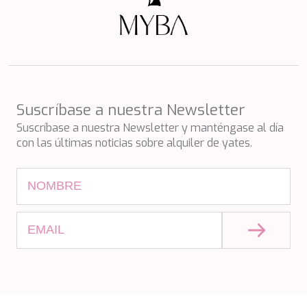
PERLA DEL MARE
PERSEVERANCE
PLAN B
PLAY THE GAME
PORTHOS SANS ABRI
PRANA
PRINCESS Y72
Suscríbase a nuestra Newsletter
PROJECT STEEL
Suscríbase a nuestra Newsletter y manténgase al día
PURPOSE
con las últimas noticias sobre alquiler de yates.
QUANTUM
RAOUL W
RARA AVIS
RARE DIAMOND
REBECCA V
RIVIERA
ROCKET ONE
ROMA
SAAHSA
SABBATICAL
SALT