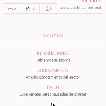
58.000 €
NAVILUX
precio desde (por semana)
5
12
6
NEW YORK
NEYINA
NIGHTFLOWER
NITA K II
NOCTURNO
VENTAJAS
NOOR II
NORTHERN ESCAPE
O'MATHILDE
OCEAN BREEZE
INTERNACIONAL
OLIMP
Hablamos su idioma
OMNIA
ONE BLUE
CONOCIMIENTO
ONYX
Amplio conocimiento del sector
ORIY
PAMPERO
ÚNICO
PANDION PEARL
PANTA REI
Experiencias personalizadas de charter
PAREAKI
PAREAKKI