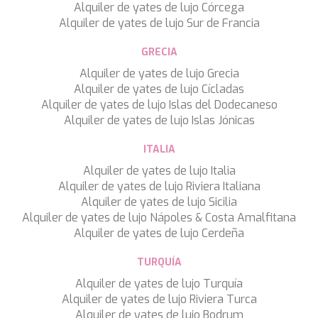
Alquiler de yates de lujo Córcega
TAMARA II
Alquiler de yates de lujo Sur de Francia
TCB
TE MANU
GRECIA
TESNI
THALYSSA
Alquiler de yates de lujo Grecia
THE BIRD
Alquiler de yates de lujo Cícladas
THEA
Alquiler de yates de lujo Islas del Dodecaneso
THUMPER
Alquiler de yates de lujo Islas Jónicas
TRABUCAIRE
TRILOGY
ITALIA
ULISSE
Alquiler de yates de lujo Italia
VAUBAN
Alquiler de yates de lujo Riviera Italiana
VERA
Alquiler de yates de lujo Sicilia
VERTIGE
Alquiler de yates de lujo Nápoles & Costa Amalfitana
VERTIGO
Alquiler de yates de lujo Cerdeña
VITTORIA
VIVA LA VIDA
TURQUÍA
VYNO
Alquiler de yates de lujo Turquía
WALLY ONE
Guardar configuración
Aceptar todas
Alquiler de yates de lujo Riviera Turca
WATERCOLOURS
Alquiler de yates de lujo Bodrum