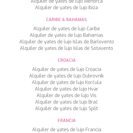
Alquiler de yates de lujo Menorca
SILVER WIND
Alquiler de yates de lujo Ibiza
SKYLARK
SON DE MAR
CARIBE & BAHAMAS
SONISHI
Alquiler de yates de lujo Caribe
SOPHIA
Alquiler de yates de lujo Bahamas
SOUL
Alquiler de yates de lujo Islas de Barlovento
SOULMATE
Alquiler de yates de lujo Islas de Sotavento
SOUTH
SOUTH PAW C
CROACIA
ST. DAVID
Alquiler de yates de lujo Croacia
STAR LINK
Alquiler de yates de lujo Dubrovnik
STARDUST OF MARY
Alquiler de yates de lujo Korčula
STELLAMAR
Alquiler de yates de lujo Hvar
SUD
Alquiler de yates de lujo Vis
SUMMER BREEZE
Alquiler de yates de lujo Brač
SUMMER FUN
Alquiler de yates de lujo Split
SUNBREEZE
SUNRISE
FRANCIA
SWEET CAROLINE
Alquiler de yates de lujo Francia
TAKARA ONE