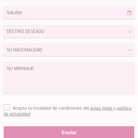
HAPPY ME
HEEUS
HELIOS
HOPE I
HP6
HYPERION
IDYLLE
IMMERSIVE
INDIGO STAR I
INFINITAS
INSIEME
ISLAND HEIRESS
JAJARO'
JASALI II
JAZ
JOY ME
Acepto la totalidad de condiciones del
aviso legal
y
política
JULIE M
de privacidad
JUNIOR
KALINDA
KAPTAN KADIR
Enviar