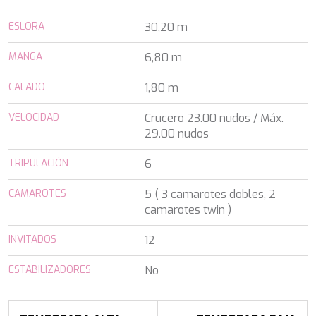
ALALYA
Florida
ALENA
ESLORA
30,20 m
Francia
ALFA MARIO
Turquía
ALICE
MANGA
6,80 m
Grecia
ALOIA 80
Croacia
ALTEYA
CALADO
1,80 m
Baleares
ALVIUM
Caribe & Bahamas
AMADA MIA
VELOCIDAD
Crucero 23.00 nudos / Máx.
Caribe & Bahamas
AMORAKI
29.00 nudos
Grecia
ANAVI
Grecia
TRIPULACIÓN
ANDILIS
6
Italia
ANETTA
Croacia
CAMAROTES
5 ( 3 camarotes dobles, 2
ANGRA TOO
Océano Índico
camarotes twin )
ANIMA
Baleares
ANIMA II
Turquía
INVITADOS
12
ANIMA MARIS
Baleares
ANKA
Italia
ESTABILIZADORES
No
ANNABEL II
Océano Índico
ANOTHER ONE
Pacífico Sur
ANTHEYA III
Italia