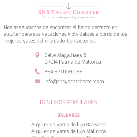
SALTY
SAN LIMI
SANDS
SASSA LA MARE
Nos aseguramos de encontrar el barco perfecto en
SASTA
alquiler para sus vacaciones inolvidables a bordo de los
SCORPIOS
mejores yates del mercado. Contáctenos.
SEA WATER II
SEA WOLF
Calle Magalhaes 5
SEEK
07014 Palma de Mallorca
SELENE
SEMAYA
+34 971 059 096
SERENISSIMA III
info@snsyachtcharter.com
SEVEN
SEVEN S
SEVEN SINS
DESTINOS POPULARES
SEVENTH SENSE
SHANGRA
BALEARES
SHAWLIFE
SHEERGOLD
Alquiler de yates de lujo Baleares
SHERAKHAN
Alquiler de yates de lujo Mallorca
SILENT DREAM