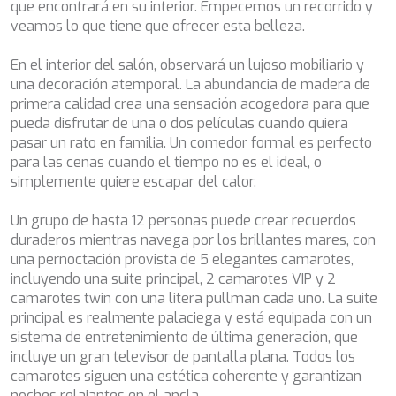
que encontrará en su interior. Empecemos un recorrido y
deberá tener en cuenta que dicha acción podrá ocasionar
BELUGA
veamos lo que tiene que ofrecer esta belleza.
dificultades de navegación de la página web.
BENITA BLUE
BEST OFF
En el interior del salón, observará un lujoso mobiliario y
Analíticas y personalización
BEYOND
una decoración atemporal. La abundancia de madera de
BLACK LION
primera calidad crea una sensación acogedora para que
Permiten realizar el seguimiento y análisis del
BLACK PEARL
comportamiento de los usuarios de este sitio web. La
pueda disfrutar de una o dos películas cuando quiera
BLACK PEARL II
información recogida mediante este tipo de cookies se
pasar un rato en familia. Un comedor formal es perfecto
utiliza en la medición de la actividad de la web para la
BLEU DE NIMES
elaboración de perfiles de navegación de los usuarios con
para las cenas cuando el tiempo no es el ideal, o
BLUE HEAVEN
el fin de introducir mejoras en función del análisis de los
simplemente quiere escapar del calor.
datos de uso que hacen los usuarios del servicio. Permiten
BLUE TIME
guardar la información de preferencia del usuario para
CALA DI LUNA
mejorar la calidad de nuestros servicios y para ofrecer una
Un grupo de hasta 12 personas puede crear recuerdos
CALADAN
mejor experiencia a través de productos recomendados.
duraderos mientras navega por los brillantes mares, con
CALMA
una pernoctación provista de 5 elegantes camarotes,
CALYPSO I
Marketing y publicidad
incluyendo una suite principal, 2 camarotes VIP y 2
CANER IV
camarotes twin con una litera pullman cada uno. La suite
CAPRI I
Estas cookies son utilizadas para almacenar información
principal es realmente palaciega y está equipada con un
sobre las preferencias y elecciones personales del usuario
CARMEN
a través de la observación continuada de sus hábitos de
sistema de entretenimiento de última generación, que
CAROM
navegación. Gracias a ellas, podemos conocer los hábitos
incluye un gran televisor de pantalla plana. Todos los
de navegación en el sitio web y mostrar publicidad
CARPE DIEM
camarotes siguen una estética coherente y garantizan
relacionada con el perfil de navegación del usuario.
CATCH ME
noches relajantes en el ancla.