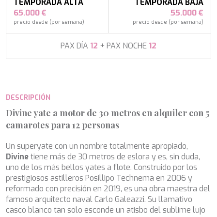
APHAEA
TEMPORADA ALTA
TEMPORADA BAJA
Turquía
AQUA LIBRA
65.000 €
55.000 €
Italia
AQUAVISTA
precio desde (por semana)
precio desde (por semana)
Croacia
AQUILA
Sudeste Asiático
ARAGO
PAX DÍA
12
+ PAX NOCHE
12
Francia
ARAGON
Turquía
ARAOK
Croacia
ARCHSEA
ARGO
DESCRIPCIÓN
ARION
ASLEC 4
Divine yate a motor de 30 metros en alquiler con 5
ATLANTIC
camarotes para 12 personas
Modificar cookies
AURA I
B.A.13
Un superyate con un nombre totalmente apropiado,
B4
Divine
tiene más de 30 metros de eslora y es, sin duda,
BABY I
Técnicas y funcionales
Siempre activas
uno de los más bellos yates a flote. Construido por los
BACCARAT
prestigiosos astilleros Posillipo Technema en 2006 y
Este sitio web utiliza Cookies propias para recopilar
BAGHEERA
información con la finalidad de mejorar nuestros servicios.
reformado con precisión en 2019, es una obra maestra del
BARACUDA VALLETTA
Si continua navegando, supone la aceptación de la
famoso arquitecto naval Carlo Galeazzi. Su llamativo
instalación de las mismas. El usuario tiene la posibilidad
BARRACUDA III
de configurar su navegador pudiendo, si así lo desea,
casco blanco tan solo esconde un atisbo del sublime lujo
BELLEZZA
impedir que sean instaladas en su disco duro, aunque