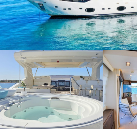
Modif
Técnic
Este sit
mejorar
instala
pudiend
deberá 
de la p