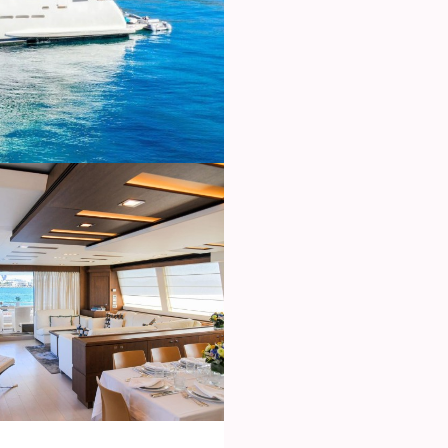
icar cookies
as y funcionales
Siempre 
io web utiliza Cookies propias para recopilar información con la finalida
 nuestros servicios. Si continua navegando, supone la aceptación de la
ción de las mismas. El usuario tiene la posibilidad de configurar su nav
o, si así lo desea, impedir que sean instaladas en su disco duro, aunq
tener en cuenta que dicha acción podrá ocasionar dificultades de nav
ágina web.