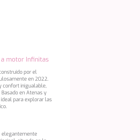
icas y personalización
n realizar el seguimiento y análisis del comportamiento de los usuarios
b. La información recogida mediante este tipo de cookies se utiliza en l
n de la actividad de la web para la elaboración de perfiles de navegac
rios con el fin de introducir mejoras en función del análisis de los dato
en los usuarios del servicio. Permiten guardar la información de prefe
ario para mejorar la calidad de nuestros servicios y para ofrecer una m
ncia a través de productos recomendados.
a motor Infinitas
ing y publicidad
construido por el
iculosamente en 2022.
ookies son utilizadas para almacenar información sobre las preferencia
confort inigualable,
nes personales del usuario a través de la observación continuada de s
 de navegación. Gracias a ellas, podemos conocer los hábitos de nave
l. Basado en Atenas y
tio web y mostrar publicidad relacionada con el perfil de navegación del
 ideal para explorar las
.
Guardar configuración
Aceptar todas
ico.
nas elegantemente