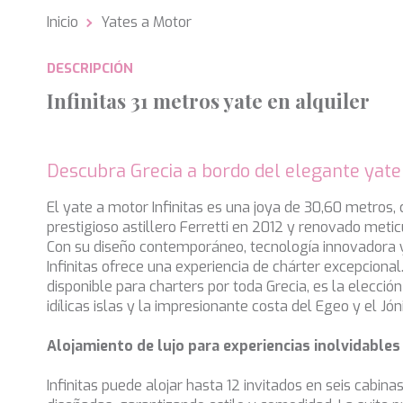
Inicio
Yates a Motor
Analít
DESCRIPCIÓN
Permite
sitio we
Infinitas 31 metros yate en alquiler
medició
los usua
que hac
del usu
experie
Descubra Grecia a bordo del elegante yate 
Market
El yate a motor Infinitas es una joya de 30,60 metros, 
prestigioso astillero Ferretti en 2012 y renovado met
Estas c
Con su diseño contemporáneo, tecnología innovadora y 
eleccio
hábitos
Infinitas ofrece una experiencia de chárter excepciona
en el si
disponible para charters por toda Grecia, es la elección
usuario
idílicas islas y la impresionante costa del Egeo y el Jón
Alojamiento de lujo para experiencias inolvidables
Infinitas puede alojar hasta 12 invitados en seis cabi