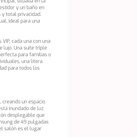
incipal, situada en la
vestidor y un baño en
 y total privacidad.
ual, ideal para una
s VIP, cada una con una
lujo. Una suite triple
perfecta para familias o
iduales, una litera
dad para todos los
d, creando un espacio
está inundado de luz
lcón desplegable que
amsung de 49 pulgadas
l salón es el lugar