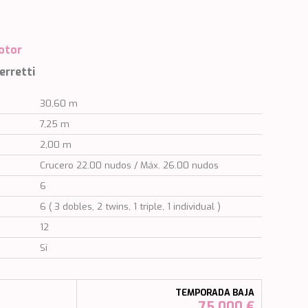
otor
erretti
30,60 m
7,25 m
2,00 m
Crucero 22.00 nudos / Máx. 26.00 nudos
6
6 ( 3 dobles, 2 twins, 1 triple, 1 individual )
12
Si
TEMPORADA BAJA
75.000 €