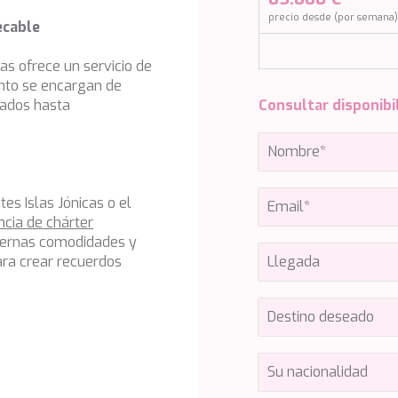
precio desde (por semana
ecable
tas ofrece un servicio de
ento se encargan de
izados hasta
Consultar disponibi
es Islas Jónicas o el
ncia de chárter
odernas comodidades y
ara crear recuerdos