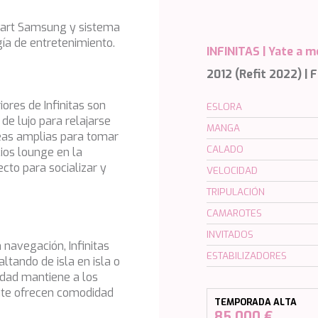
mart Samsung y sistema
ía de entretenimiento.
INFINITAS |
Yate a m
2012 (Refit 2022) | F
ores de Infinitas son
ESLORA
 de lujo para relajarse
MANGA
reas amplias para tomar
CALADO
ios lounge en la
cto para socializar y
VELOCIDAD
TRIPULACIÓN
CAMAROTES
INVITADOS
 navegación, Infinitas
ESTABILIZADORES
ltando de isla en isla o
idad mantiene a los
yate ofrecen comodidad
TEMPORADA ALTA
85.000 €