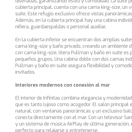
diseñadas, garantizando estilo y comodidad. La suite pr
cubierta principal, cuenta con una cama king-size, un 
suite. Este refugio exclusivo ofrece vistas panorámicas
Además, en la cubierta principal hay una cabina individ
niñera, guardaespaldas o personal auxiliar.
En la cubierta inferior se encuentran dos amplias suite
cama king-size y baño privado, creando un ambiente de 
con cama king-size, litera Pullman y baño en suite es 
pequeños grupos. Una cabina doble con dos camas indiv
Pullman y baño en suite asegura flexibilidad y comodi
invitados.
Interiores modernos con conexión al mar
El interior de Infinitas combina elegancia y modernida
que es tanto lujoso como acogedor. El salón principal 
natural, con ventanas panorámicas y un exclusivo ba
conecta directamente con el mar. Con un televisor S
y un sistema de música AirPlay de última generación, e
perfecto para relajarse o entretenerse.