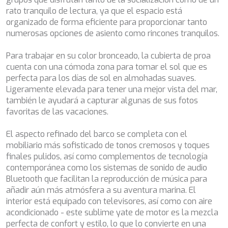
CHAKRA
rato tranquilo de lectura, ya que el espacio está
CHAMPAGNE HIPPY
organizado de forma eficiente para proporcionar tanto
CHARADE
numerosas opciones de asiento como rincones tranquilos.
CHRISTINA O
CLASE AZUL
Para trabajar en su color bronceado, la cubierta de proa
CLOUD ATLAS
cuenta con una cómoda zona para tomar el sol que es
CLOUD IX
perfecta para los días de sol en almohadas suaves.
CLOUDBREAK
Ligeramente elevada para tener una mejor vista del mar,
CONSTANTER
también le ayudará a capturar algunas de sus fotos
CORE
favoritas de las vacaciones.
CORNELIA
CORSARIO
El aspecto refinado del barco se completa con el
D5
mobiliario más sofisticado de tonos cremosos y toques
DAIMA
finales pulidos, así como complementos de tecnología
DALMATINO
contemporánea como los sistemas de sonido de audio
DAMARI
Bluetooth que facilitan la reproducción de música para
DANIDA
añadir aún más atmósfera a su aventura marina. El
DANZAS
interior está equipado con televisores, así como con aire
DARLIN
acondicionado - este sublime yate de motor es la mezcla
DAY OFF
perfecta de confort y estilo, lo que lo convierte en una