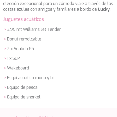
DB9
elección excepcional para un cómodo viaje a través de las
DE LISLE III
costas azules con amigos y familiares a bordo de
Lucky
.
DE ZEUS
DELTA ONE
Juguetes acuáticos
DESAMIS B
DHAMMA II
3,95 mt Williams Jet Tender
DIVINE
Donut remolcable
DOLCE VITA
DOLCE VITA IV
2 x Seabob F5
DONNA DEL MARE
E-MOTION
1 x SUP
E3
Wakeboard
ECCE NAVIGO
ELLY
Esquí acuático mono y bi
ELVI
ENDLESS HORIZON
Equipo de pesca
EOLIA
Equipo de snorkel
ESMA SULTAN
ESMERALDA OF THE SEAS
ETERNAL SPARK
ETERNITY