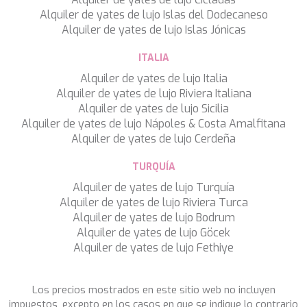
TAMARA II
Alquiler de yates de lujo Islas del Dodecaneso
TCB
Alquiler de yates de lujo Islas Jónicas
TE MANU
TESNI
ITALIA
THALYSSA
Alquiler de yates de lujo Italia
THE BIRD
Alquiler de yates de lujo Riviera Italiana
THEA
Alquiler de yates de lujo Sicilia
THUMPER
Alquiler de yates de lujo Nápoles & Costa Amalfitana
TRABUCAIRE
Alquiler de yates de lujo Cerdeña
TRILOGY
ULISSE
TURQUÍA
VAUBAN
Alquiler de yates de lujo Turquía
VERA
Guardar configuración
Aceptar todas
Alquiler de yates de lujo Riviera Turca
VERTIGE
Alquiler de yates de lujo Bodrum
VERTIGO
Alquiler de yates de lujo Göcek
VITTORIA
Alquiler de yates de lujo Fethiye
VIVA LA VIDA
VYNO
WALLY ONE
Los precios mostrados en este sitio web no incluyen
WATERCOLOURS
impuestos, excepto en los casos en que se indique lo contrario