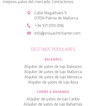
SALTY
mejores yates del mercado. Contáctenos.
SAN LIMI
SANDS
Calle Magalhaes 5
SASSA LA MARE
07014 Palma de Mallorca
SASTA
+34 971 059 096
SCORPIOS
SEA WATER II
info@snsyachtcharter.com
SEA WOLF
SEEK
SELENE
DESTINOS POPULARES
SEMAYA
SERENISSIMA III
BALEARES
SEVEN
Alquiler de yates de lujo Baleares
SEVEN S
Alquiler de yates de lujo Mallorca
SEVEN SINS
Alquiler de yates de lujo Menorca
SEVENTH SENSE
Alquiler de yates de lujo Ibiza
SHANGRA
SHAWLIFE
CARIBE & BAHAMAS
SHEERGOLD
Alquiler de yates de lujo Caribe
SHERAKHAN
Alquiler de yates de lujo Bahamas
SILENT DREAM