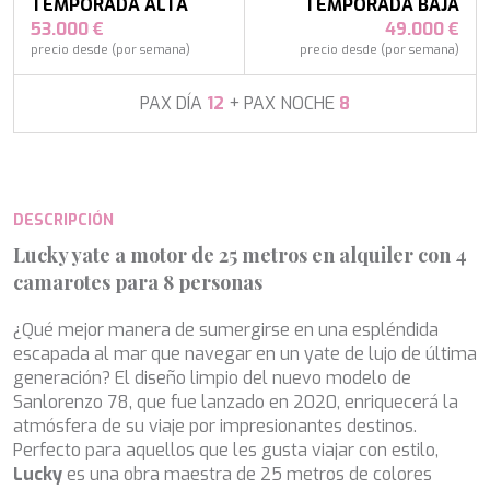
APHAEA
TEMPORADA ALTA
TEMPORADA BAJA
Turquía
AQUA LIBRA
53.000 €
49.000 €
Italia
AQUAVISTA
precio desde (por semana)
precio desde (por semana)
Croacia
AQUILA
Sudeste Asiático
ARAGO
PAX DÍA
12
+ PAX NOCHE
8
Francia
ARAGON
Turquía
ARAOK
Croacia
ARCHSEA
ARGO
DESCRIPCIÓN
ARION
ASLEC 4
Lucky yate a motor de 25 metros en alquiler con 4
Modificar cookies
ATLANTIC
camarotes para 8 personas
AURA I
B.A.13
¿Qué mejor manera de sumergirse en una espléndida
B4
Técnicas y funcionales
Siempre activas
escapada al mar que navegar en un yate de lujo de última
BABY I
generación? El diseño limpio del nuevo modelo de
Este sitio web utiliza Cookies propias para recopilar
BACCARAT
información con la finalidad de mejorar nuestros servicios.
Sanlorenzo 78, que fue lanzado en 2020, enriquecerá la
BAGHEERA
Si continua navegando, supone la aceptación de la
atmósfera de su viaje por impresionantes destinos.
instalación de las mismas. El usuario tiene la posibilidad
BARACUDA VALLETTA
Perfecto para aquellos que les gusta viajar con estilo,
de configurar su navegador pudiendo, si así lo desea,
BARRACUDA III
impedir que sean instaladas en su disco duro, aunque
Lucky
es una obra maestra de 25 metros de colores
BELLEZZA
deberá tener en cuenta que dicha acción podrá ocasionar