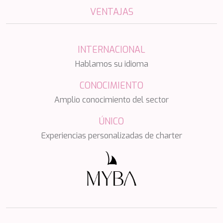
NAVILUX
VENTAJAS
NEW YORK
NEYINA
NIGHTFLOWER
INTERNACIONAL
NITA K II
Hablamos su idioma
NOCTURNO
NOOR II
CONOCIMIENTO
NORTHERN ESCAPE
O'MATHILDE
Amplio conocimiento del sector
OCEAN BREEZE
OLIMP
ÚNICO
OMNIA
Experiencias personalizadas de charter
ONE BLUE
ONYX
ORIY
PAMPERO
PANDION PEARL
PANTA REI
PAREAKI
PAREAKKI