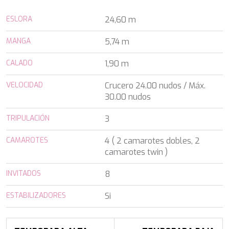
ALALYA
Florida
ALENA
ESLORA
24,60 m
Francia
ALFA MARIO
Turquía
ALICE
MANGA
5,74 m
Grecia
ALOIA 80
Croacia
ALTEYA
CALADO
1,90 m
Baleares
ALVIUM
Caribe & Bahamas
AMADA MIA
VELOCIDAD
Crucero 24.00 nudos / Máx.
Caribe & Bahamas
AMORAKI
30.00 nudos
Grecia
ANAVI
Grecia
TRIPULACIÓN
ANDILIS
3
Italia
ANETTA
Croacia
CAMAROTES
4 ( 2 camarotes dobles, 2
ANGRA TOO
Océano Índico
camarotes twin )
ANIMA
Baleares
ANIMA II
Turquía
INVITADOS
8
ANIMA MARIS
Baleares
ANKA
Italia
ESTABILIZADORES
Si
ANNABEL II
Océano Índico
ANOTHER ONE
Pacífico Sur
ANTHEYA III
Italia