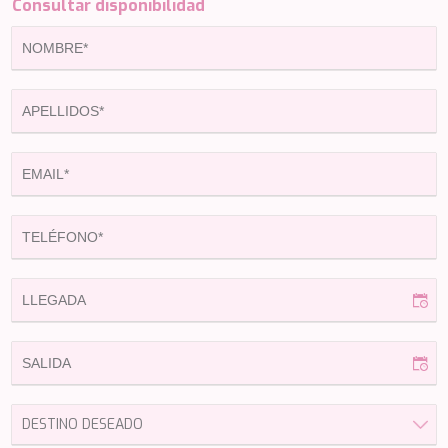
Consultar disponibilidad
ETHNA
FARANDWIDE
FAST & FURIOUS
FATSA
FIGURATI
FIORENTE
FREE SOUL
FREEBIRD
FREEDOM
FREEDOM
FRIEND'S BOAT
FRIENDSHIP
FUNDA D
GATSBY
GENNY
GLASAX
GRACE
GRAYONE
HAKUNA MATATA
HALCON DEL MAR