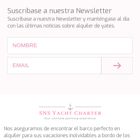
PERLA DEL MARE
Suscríbase a nuestra Newsletter
PERSEVERANCE
PLAN B
Suscríbase a nuestra Newsletter y manténgase al día
PLAY THE GAME
con las últimas noticias sobre alquiler de yates.
PORTHOS SANS ABRI
PRANA
PRINCESS Y72
PROJECT STEEL
PURPOSE
QUANTUM
RAOUL W
RARA AVIS
RARE DIAMOND
REBECCA V
RIVIERA
ROCKET ONE
ROMA
SAAHSA
SABBATICAL
Nos aseguramos de encontrar el barco perfecto en
SALT
alquiler para sus vacaciones inolvidables a bordo de los