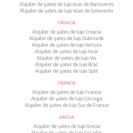
Alquiler de yates de lujo Islas de Barlovento
SILVER WIND
Alquiler de yates de lujo Islas de Sotavento
SKYLARK
SON DE MAR
CROACIA
SONISHI
SOPHIA
Alquiler de yates de lujo Croacia
SOUL
Alquiler de yates de lujo Dubrovnik
SOULMATE
Alquiler de yates de lujo Korčula
SOUTH
Alquiler de yates de lujo Hvar
SOUTH PAW C
Alquiler de yates de lujo Vis
ST. DAVID
Alquiler de yates de lujo Brač
STAR LINK
Alquiler de yates de lujo Split
STARDUST OF MARY
FRANCIA
STELLAMAR
SUD
Alquiler de yates de lujo Francia
SUMMER BREEZE
Alquiler de yates de lujo Córcega
SUMMER FUN
Alquiler de yates de lujo Sur de Francia
SUNBREEZE
SUNRISE
GRECIA
SWEET CAROLINE
Alquiler de yates de lujo Grecia
TAKARA ONE
Alquiler de yates de lujo Cícladas