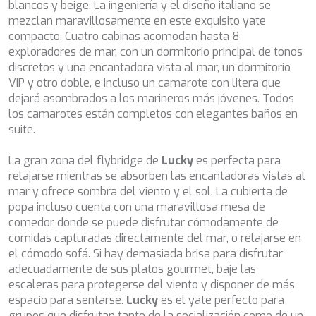
blancos y beige. La ingeniería y el diseño italiano se
dificultades de navegación de la página web.
BELUGA
mezclan maravillosamente en este exquisito yate
BENITA BLUE
compacto. Cuatro cabinas acomodan hasta 8
BEST OFF
Analíticas y personalización
exploradores de mar, con un dormitorio principal de tonos
BEYOND
discretos y una encantadora vista al mar, un dormitorio
Permiten realizar el seguimiento y análisis del
BLACK LION
comportamiento de los usuarios de este sitio web. La
VIP y otro doble, e incluso un camarote con litera que
BLACK PEARL
información recogida mediante este tipo de cookies se
dejará asombrados a los marineros más jóvenes. Todos
utiliza en la medición de la actividad de la web para la
BLACK PEARL II
los camarotes están completos con elegantes baños en
elaboración de perfiles de navegación de los usuarios con
BLEU DE NIMES
el fin de introducir mejoras en función del análisis de los
suite.
BLUE HEAVEN
datos de uso que hacen los usuarios del servicio. Permiten
guardar la información de preferencia del usuario para
BLUE TIME
La gran zona del flybridge de
Lucky
es perfecta para
mejorar la calidad de nuestros servicios y para ofrecer una
CALA DI LUNA
mejor experiencia a través de productos recomendados.
relajarse mientras se absorben las encantadoras vistas al
CALADAN
mar y ofrece sombra del viento y el sol. La cubierta de
CALMA
popa incluso cuenta con una maravillosa mesa de
Marketing y publicidad
CALYPSO I
comedor donde se puede disfrutar cómodamente de
CANER IV
Estas cookies son utilizadas para almacenar información
comidas capturadas directamente del mar, o relajarse en
sobre las preferencias y elecciones personales del usuario
CAPRI I
el cómodo sofá. Si hay demasiada brisa para disfrutar
a través de la observación continuada de sus hábitos de
CARMEN
navegación. Gracias a ellas, podemos conocer los hábitos
adecuadamente de sus platos gourmet, baje las
CAROM
de navegación en el sitio web y mostrar publicidad
escaleras para protegerse del viento y disponer de más
relacionada con el perfil de navegación del usuario.
CARPE DIEM
espacio para sentarse.
Lucky
es el yate perfecto para
CATCH ME
grupos que disfrutan tanto de la socialización como de un