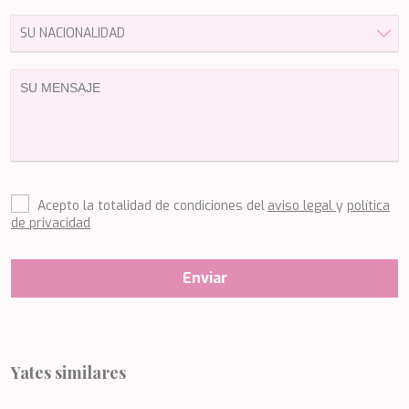
HAPPY ME
HEEUS
HELIOS
HOPE I
HP6
HYPERION
IDYLLE
IMMERSIVE
INDIGO STAR I
INFINITAS
Acepto la totalidad de condiciones del
aviso legal
y
política
INSIEME
de privacidad
ISLAND HEIRESS
JAJARO'
JASALI II
Enviar
JAZ
JOY ME
JULIE M
JUNIOR
KALINDA
Yates similares
KAPTAN KADIR