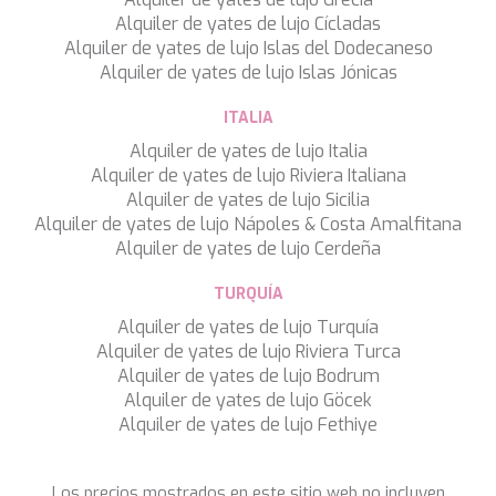
TAMARA II
Alquiler de yates de lujo Cícladas
TCB
Alquiler de yates de lujo Islas del Dodecaneso
TE MANU
Alquiler de yates de lujo Islas Jónicas
TESNI
THALYSSA
ITALIA
THE BIRD
Alquiler de yates de lujo Italia
THEA
Alquiler de yates de lujo Riviera Italiana
THUMPER
Alquiler de yates de lujo Sicilia
TRABUCAIRE
Alquiler de yates de lujo Nápoles & Costa Amalfitana
TRILOGY
Alquiler de yates de lujo Cerdeña
ULISSE
VAUBAN
TURQUÍA
VERA
Alquiler de yates de lujo Turquía
VERTIGE
Guardar configuración
Aceptar todas
Alquiler de yates de lujo Riviera Turca
VERTIGO
Alquiler de yates de lujo Bodrum
VITTORIA
Alquiler de yates de lujo Göcek
VIVA LA VIDA
Alquiler de yates de lujo Fethiye
VYNO
WALLY ONE
WATERCOLOURS
Los precios mostrados en este sitio web no incluyen