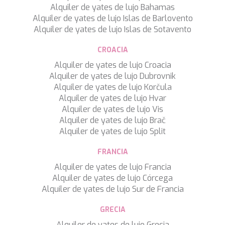
Alquiler de yates de lujo Bahamas
SILVER WIND
Alquiler de yates de lujo Islas de Barlovento
SKYLARK
Alquiler de yates de lujo Islas de Sotavento
SON DE MAR
SONISHI
CROACIA
SOPHIA
SOUL
Alquiler de yates de lujo Croacia
SOULMATE
Alquiler de yates de lujo Dubrovnik
SOUTH
Alquiler de yates de lujo Korčula
SOUTH PAW C
Alquiler de yates de lujo Hvar
ST. DAVID
Alquiler de yates de lujo Vis
STAR LINK
Alquiler de yates de lujo Brač
STARDUST OF MARY
Alquiler de yates de lujo Split
STELLAMAR
FRANCIA
SUD
SUMMER BREEZE
Alquiler de yates de lujo Francia
SUMMER FUN
Alquiler de yates de lujo Córcega
SUNBREEZE
Alquiler de yates de lujo Sur de Francia
SUNRISE
SWEET CAROLINE
GRECIA
TAKARA ONE
Alquiler de yates de lujo Grecia