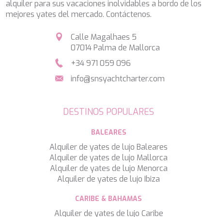
SALTY
alquiler para sus vacaciones inolvidables a bordo de los
SAN LIMI
mejores yates del mercado. Contáctenos.
SANDS
SASSA LA MARE
Calle Magalhaes 5
SASTA
07014 Palma de Mallorca
SCORPIOS
+34 971 059 096
SEA WATER II
SEA WOLF
info@snsyachtcharter.com
SEEK
SELENE
SEMAYA
DESTINOS POPULARES
SERENISSIMA III
SEVEN
BALEARES
SEVEN S
Alquiler de yates de lujo Baleares
SEVEN SINS
Alquiler de yates de lujo Mallorca
SEVENTH SENSE
Alquiler de yates de lujo Menorca
SHANGRA
Alquiler de yates de lujo Ibiza
SHAWLIFE
SHEERGOLD
CARIBE & BAHAMAS
SHERAKHAN
Alquiler de yates de lujo Caribe
SILENT DREAM