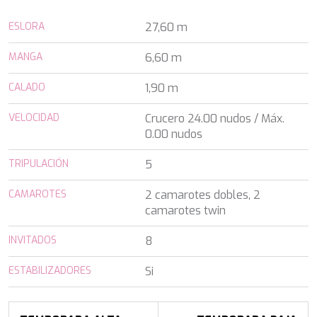
ALALYA
Florida
ALENA
ESLORA
27,60 m
Francia
ALFA MARIO
Turquía
ALICE
MANGA
6,60 m
Grecia
ALOIA 80
Croacia
ALTEYA
CALADO
1,90 m
Baleares
ALVIUM
Caribe & Bahamas
AMADA MIA
VELOCIDAD
Crucero 24.00 nudos / Máx.
Caribe & Bahamas
AMORAKI
0.00 nudos
Grecia
ANAVI
Grecia
TRIPULACIÓN
ANDILIS
5
Italia
ANETTA
Croacia
CAMAROTES
2 camarotes dobles, 2
ANGRA TOO
Océano Índico
camarotes twin
ANIMA
Baleares
ANIMA II
Turquía
INVITADOS
8
ANIMA MARIS
Baleares
ANKA
Italia
ESTABILIZADORES
Si
ANNABEL II
Océano Índico
ANOTHER ONE
Pacífico Sur
ANTHEYA III
Italia