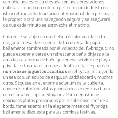
combina una estética elevada con unas prestaciones
dificultades de navegación de la página web.
BELUGA
óptimas, creando un entorno perfecto para ir de isla en
BENITA BLUE
isla y relajarse. Su tripulación internacional de 5 personas
BEST OFF
Analíticas y personalización
le proporcionará una navegación segura y se asegurará
BEYOND
de que cada minuto se aproveche al máximo.
Permiten realizar el seguimiento y análisis del
BLACK LION
comportamiento de los usuarios de este sitio web. La
BLACK PEARL
información recogida mediante este tipo de cookies se
Comience su viaje con una bebida de bienvenida en la
BLACK PEARL II
utiliza en la medición de la actividad de la web para la
elegante mesa de comedor de la cubierta de popa,
elaboración de perfiles de navegación de los usuarios con
BLEU DE NIMES
el fin de introducir mejoras en función del análisis de los
bellamente sombreada por el voladizo del flybridge. Si no
BLUE HEAVEN
datos de uso que hacen los usuarios del servicio. Permiten
puede esperar a darse un refrescante baño, diríjase a la
guardar la información de preferencia del usuario para
BLUE TIME
amplia plataforma de baño que puede servirle de playa
mejorar la calidad de nuestros servicios y para ofrecer una
CALA DI LUNA
mejor experiencia a través de productos recomendados.
privada en los mares turquesa. Junto a ella, se guardan
CALADAN
numerosos juguetes acuáticos
en el garaje, incluyendo
CALMA
un sea bob, un equipo de esquí, un paddleboard y muchos
Marketing y publicidad
CALYPSO I
otros. Séquese en el enorme solárium de la cubierta,
CANER IV
Estas cookies son utilizadas para almacenar información
donde disfrutará de vistas panorámicas mientras charla
CAPRI I
sobre las preferencias y elecciones personales del usuario
con el amable capitán Stoyanov. Para degustar los
a través de la observación continuada de sus hábitos de
CARMEN
navegación. Gracias a ellas, podemos conocer los hábitos
deliciosos platos preparados por el talentoso chef de a
CAROM
de navegación en el sitio web y mostrar publicidad
bordo, tome asiento en la elegante mesa del flybridge,
relacionada con el perfil de navegación del usuario.
CARPE DIEM
bellamente dispuesta para las comidas festivas.
CATCH ME