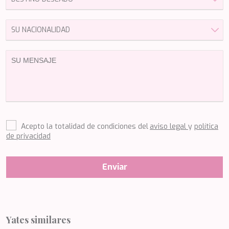
HAPPY ME
HEEUS
HELIOS
HOPE I
HP6
HYPERION
IDYLLE
IMMERSIVE
INDIGO STAR I
INFINITAS
INSIEME
Acepto la totalidad de condiciones del
aviso legal
y
política
ISLAND HEIRESS
de privacidad
JAJARO'
JASALI II
JAZ
Enviar
JOY ME
JULIE M
JUNIOR
KALINDA
KAPTAN KADIR
Yates similares