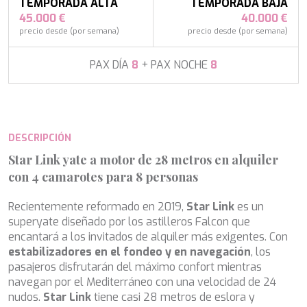
APHAEA
TEMPORADA ALTA
TEMPORADA BAJA
Turquía
AQUA LIBRA
45.000 €
40.000 €
Italia
AQUAVISTA
precio desde (por semana)
precio desde (por semana)
Croacia
AQUILA
Sudeste Asiático
ARAGO
PAX DÍA
8
+ PAX NOCHE
8
Francia
ARAGON
Turquía
ARAOK
Croacia
ARCHSEA
ARGO
DESCRIPCIÓN
ARION
ASLEC 4
Star Link yate a motor de 28 metros en alquiler
ATLANTIC
Modificar cookies
con 4 camarotes para 8 personas
AURA I
B.A.13
Recientemente reformado en 2019,
Star Link
es un
B4
Técnicas y funcionales
Siempre activas
superyate diseñado por los astilleros Falcon que
BABY I
encantará a los invitados de alquiler más exigentes. Con
Este sitio web utiliza Cookies propias para recopilar
BACCARAT
estabilizadores en el fondeo y en navegación
, los
información con la finalidad de mejorar nuestros servicios.
BAGHEERA
Si continua navegando, supone la aceptación de la
pasajeros disfrutarán del máximo confort mientras
BARACUDA VALLETTA
instalación de las mismas. El usuario tiene la posibilidad
navegan por el Mediterráneo con una velocidad de 24
de configurar su navegador pudiendo, si así lo desea,
BARRACUDA III
impedir que sean instaladas en su disco duro, aunque
nudos.
Star Link
tiene casi 28 metros de eslora y
BELLEZZA
deberá tener en cuenta que dicha acción podrá ocasionar