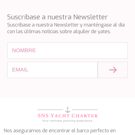
PERLA DEL MARE
PERSEVERANCE
Suscríbase a nuestra Newsletter
PLAN B
PLAY THE GAME
Suscríbase a nuestra Newsletter y manténgase al día
PORTHOS SANS ABRI
con las últimas noticias sobre alquiler de yates.
PRANA
PRINCESS Y72
PROJECT STEEL
PURPOSE
QUANTUM
RAOUL W
RARA AVIS
RARE DIAMOND
REBECCA V
RIVIERA
ROCKET ONE
ROMA
SAAHSA
SABBATICAL
SALT
Nos aseguramos de encontrar el barco perfecto en