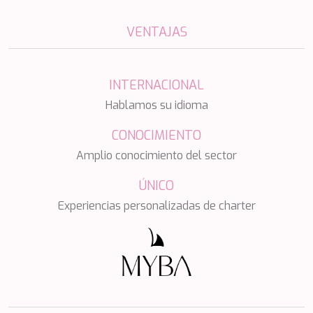
NAVILUX
NEW YORK
VENTAJAS
NEYINA
NIGHTFLOWER
NITA K II
INTERNACIONAL
NOCTURNO
Hablamos su idioma
NOOR II
NORTHERN ESCAPE
CONOCIMIENTO
O'MATHILDE
OCEAN BREEZE
Amplio conocimiento del sector
OLIMP
OMNIA
ÚNICO
ONE BLUE
Experiencias personalizadas de charter
ONYX
ORIY
PAMPERO
PANDION PEARL
PANTA REI
PAREAKI
PAREAKKI