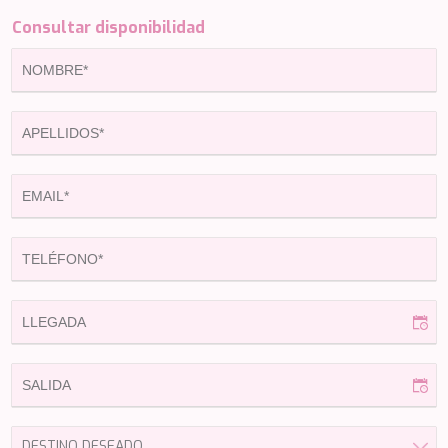
ETHNA
Consultar disponibilidad
FARANDWIDE
FAST & FURIOUS
FATSA
FIGURATI
FIORENTE
FREE SOUL
FREEBIRD
FREEDOM
FREEDOM
FRIEND'S BOAT
FRIENDSHIP
FUNDA D
GATSBY
GENNY
GLASAX
GRACE
GRAYONE
HAKUNA MATATA
HALCON DEL MAR