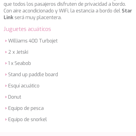
DB9
que todos los pasajeros disfruten de privacidad a bordo.
DE LISLE III
Con aire acondicionado y WiFi, la estancia a bordo del
Star
DE ZEUS
Link
será muy placentera.
DELTA ONE
DESAMIS B
Juguetes acuáticos
DHAMMA II
DIVINE
Williams 400 Turbojet
DOLCE VITA
2 x Jetski
DOLCE VITA IV
DONNA DEL MARE
1 x Seabob
E-MOTION
E3
Stand up paddle board
ECCE NAVIGO
Esquí acuático
ELLY
ELVI
Donut
ENDLESS HORIZON
EOLIA
Equipo de pesca
ESMA SULTAN
Equipo de snorkel
ESMERALDA OF THE SEAS
ETERNAL SPARK
ETERNITY