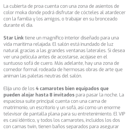
CHAKRA
La cubierta de proa cuenta con una zona de asientos de
CHAMPAGNE HIPPY
color moka donde podrá disfrutar de cócteles al atardecer
CHARADE
con la familia y los amigos, o trabajar en su bronceado
CHRISTINA O
durante el día.
CLASE AZUL
CLOUD ATLAS
Star Link
tiene un magnífico interior diseñado para una
CLOUD IX
vida marítima relajada. El salón está inundado de luz
CLOUDBREAK
natural gracias a las grandes ventanas laterales. Si desea
CONSTANTER
ver una película antes de acostarse, acójase en el
CORE
suntuoso sofá de cuero. Más adelante, hay una zona de
CORNELIA
comedor formal rodeada de hermosas obras de arte que
CORSARIO
animan las paletas neutras del salón.
D5
DAIMA
Elija uno de los
4 camarotes bien equipados que
DALMATINO
pueden alojar hasta 8 invitados
para pasar la noche. La
DAMARI
espaciosa suite principal cuenta con una cama de
DANIDA
matrimonio, un escritorio y un sofá, así como un enorme
DANZAS
televisor de pantalla plana para su entretenimiento. El VIP
DARLIN
es casi idéntico, y todos los camarotes, incluidos los dos
DAY OFF
con camas twin, tienen baños separados para asegurar