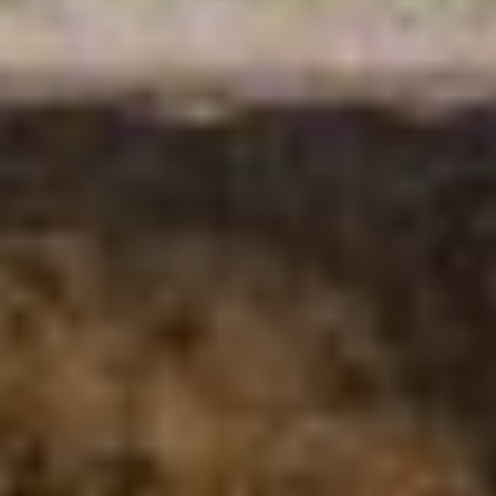
MIA RAMA
MIA ZOI
MILLESIME
MILOS AT SEA
MINDFULNESS
MINOU
MIO BARCO
MIRAVAL
MIREDO
MISS B
MISS CHRISTINE
MISS SILVER
MOONLIGHT
MOZZ II
MRS L
MUSICA MUSICA
MY EDEN
MY LIFE
MYRA
MYSTIC
NAILU+