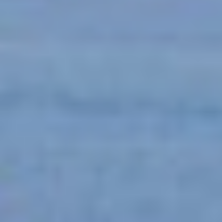
BELUGA
BENITA BLUE
BEST OFF
BEYOND
BLACK LION
BLACK PEARL
BLACK PEARL II
BLEU DE NIMES
Cookies ändern
BLUE HEAVEN
BLUE TIME
CALA DI LUNA
Technik und Funktional
Immer aktiv
CALADAN
CALMA
Diese Website verwendet eigene Cookies, um
Informationen zu sammeln, um unsere Dienste zu
CALYPSO I
verbessern. Wenn Sie weiter surfen, akzeptieren Sie deren
CANER IV
Installation. Der Benutzer hat die Möglichkeit, seinen
CAPRI I
Browser zu konfigurieren und auf Wunsch zu verhindern,
dass er auf seiner Festplatte installiert wird, obwohl er
CARMEN
bedenken muss, dass dies zu Schwierigkeiten beim
CAROM
Navigieren auf der Website führen kann.
CARPE DIEM
CATCH ME
Analytik und Anpassung