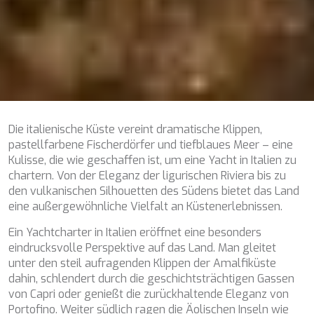
NAVILUX
NEW YORK
NEYINA
NIGHTFLOWER
NITA K II
NOCTURNO
NOOR II
NORTHERN ESCAPE
Die italienische Küste vereint dramatische Klippen,
O'MATHILDE
pastellfarbene Fischerdörfer und tiefblaues Meer – eine
OCEAN BREEZE
Kulisse, die wie geschaffen ist, um eine Yacht in Italien zu
OLIMP
chartern. Von der Eleganz der ligurischen Riviera bis zu
OMNIA
den vulkanischen Silhouetten des Südens bietet das Land
ONE BLUE
eine außergewöhnliche Vielfalt an Küstenerlebnissen.
ONYX
ORIY
Ein Yachtcharter in Italien eröffnet eine besonders
PAMPERO
eindrucksvolle Perspektive auf das Land. Man gleitet
PANDION PEARL
unter den steil aufragenden Klippen der Amalfiküste
PANTA REI
dahin, schlendert durch die geschichtsträchtigen Gassen
PAREAKI
von Capri oder genießt die zurückhaltende Eleganz von
PAREAKKI
Portofino. Weiter südlich ragen die Äolischen Inseln wie