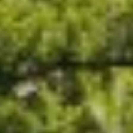
KAYA GUNERI V
KENTAVROS II
KIAWAH II
KIKI V
KING BENJI
KIRIOS
L'EQUINOX
L'HIPPOCAMPE
LA LOEVIE
LA PELLEGRINA 1
LA PERLA
LADY B
LADY DEE
LADY ELAINE
LADY ELEGANZA
LADY GITA
LADY TRUDY
LATITUDE
LE VERSEAU
LEGENDARY
LEL