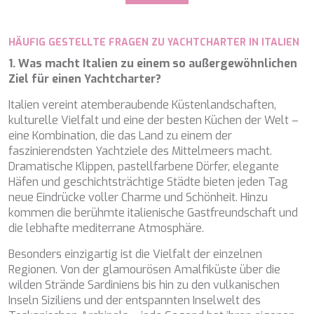
WAVE
WHISPER
WHISPER V
HÄUFIG GESTELLTE FRAGEN ZU YACHTCHARTER IN ITALIEN
WHITEHAVEN
1. Was macht Italien zu einem so außergewöhnlichen
WORLD'S END
Ziel für einen Yachtcharter?
WYLDECREST
XMOTION
Italien vereint atemberaubende Küstenlandschaften,
YOLO
kulturelle Vielfalt und eine der besten Küchen der Welt –
ZALIV III
eine Kombination, die das Land zu einem der
ZEN VIBES
faszinierendsten Yachtziele des Mittelmeers macht.
ZENJI
Dramatische Klippen, pastellfarbene Dörfer, elegante
Häfen und geschichtsträchtige Städte bieten jeden Tag
neue Eindrücke voller Charme und Schönheit. Hinzu
kommen die berühmte italienische Gastfreundschaft und
die lebhafte mediterrane Atmosphäre.
Besonders einzigartig ist die Vielfalt der einzelnen
Regionen. Von der glamourösen Amalfiküste über die
wilden Strände Sardiniens bis hin zu den vulkanischen
Inseln Siziliens und der entspannten Inselwelt des