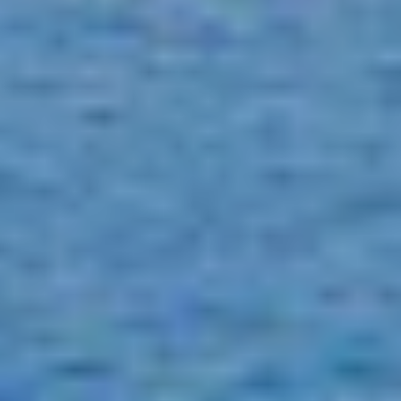
ETHNA
FARANDWIDE
FAST & FURIOUS
FATSA
FIGURATI
FIORENTE
FREE SOUL
FREEBIRD
FREEDOM
FREEDOM
FRIEND'S BOAT
FRIENDSHIP
FUNDA D
GATSBY
GENNY
GLASAX
GRACE
GRAYONE
HAKUNA MATATA
HALCON DEL MAR