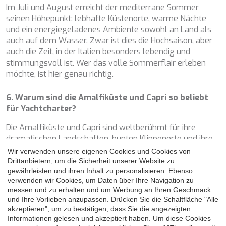
Im Juli und August erreicht der mediterrane Sommer
Konfiguration speichern
Alle akzeptieren
seinen Höhepunkt: lebhafte Küstenorte, warme Nächte
und ein energiegeladenes Ambiente sowohl an Land als
auch auf dem Wasser. Zwar ist dies die Hochsaison, aber
auch die Zeit, in der Italien besonders lebendig und
stimmungsvoll ist. Wer das volle Sommerflair erleben
möchte, ist hier genau richtig.
6. Warum sind die Amalfiküste und Capri so beliebt
für Yachtcharter?
Die Amalfiküste und Capri sind weltberühmt für ihre
dramatischen Landschaften, bunten Klippenorte und ihre
elegante, doch entspannte Atmosphäre. Vor hohen
Wir verwenden unsere eigenen Cookies und Cookies von
Kalksteinfelsen zu ankern, durch enge Buchten zu gleiten
Drittanbietern, um die Sicherheit unserer Website zu
und in malerischen Orten wie Positano oder Capri zu
gewährleisten und ihren Inhalt zu personalisieren. Ebenso
verwenden wir Cookies, um Daten über Ihre Navigation zu
dinieren, gehört zu den eindrucksvollsten Erlebnissen des
messen und zu erhalten und um Werbung an Ihren Geschmack
Mittelmeers. Capri verzaubert mit der Blauen Grotte, den
und Ihre Vorlieben anzupassen. Drücken Sie die Schaltfläche "Alle
Faraglioni-Felsen und einer exklusiven Auswahl an
akzeptieren", um zu bestätigen, dass Sie die angezeigten
Boutiquen und Restaurants.
Informationen gelesen und akzeptiert haben. Um diese Cookies