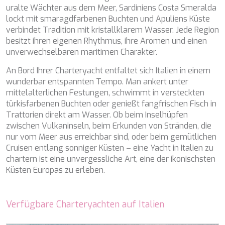
PERLA DEL MARE
uralte Wächter aus dem Meer, Sardiniens Costa Smeralda
PERSEVERANCE
lockt mit smaragdfarbenen Buchten und Apuliens Küste
PLAN B
verbindet Tradition mit kristallklarem Wasser. Jede Region
PLAY THE GAME
besitzt ihren eigenen Rhythmus, ihre Aromen und einen
PORTHOS SANS ABRI
unverwechselbaren maritimen Charakter.
PRANA
An Bord Ihrer Charteryacht entfaltet sich Italien in einem
PRINCESS Y72
wunderbar entspannten Tempo. Man ankert unter
PROJECT STEEL
mittelalterlichen Festungen, schwimmt in versteckten
PURPOSE
türkisfarbenen Buchten oder genießt fangfrischen Fisch in
QUANTUM
Trattorien direkt am Wasser. Ob beim Inselhüpfen
RAOUL W
zwischen Vulkaninseln, beim Erkunden von Stränden, die
RARA AVIS
nur vom Meer aus erreichbar sind, oder beim gemütlichen
RARE DIAMOND
Cruisen entlang sonniger Küsten – eine Yacht in Italien zu
REBECCA V
chartern ist eine unvergessliche Art, eine der ikonischsten
RIVIERA
Küsten Europas zu erleben.
ROCKET ONE
ROMA
SAAHSA
Verfügbare Charteryachten auf Italien
SABBATICAL
SALT