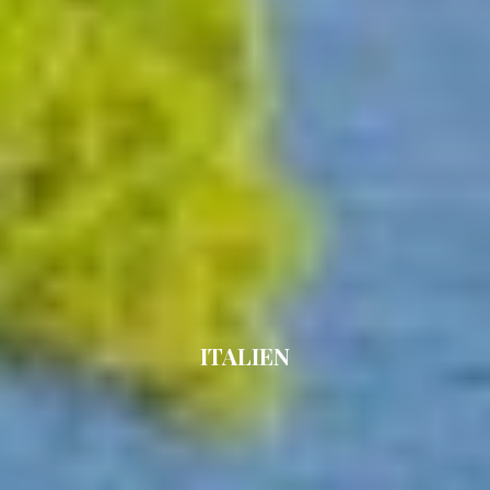
DB9
DE LISLE III
DE ZEUS
DELTA ONE
DESAMIS B
DHAMMA II
DIVINE
DOLCE VITA
DOLCE VITA IV
DONNA DEL MARE
E-MOTION
E3
ECCE NAVIGO
ELLY
ELVI
ITALIEN
ENDLESS HORIZON
EOLIA
ESMA SULTAN
ESMERALDA OF THE SEAS
ETERNAL SPARK
ETERNITY