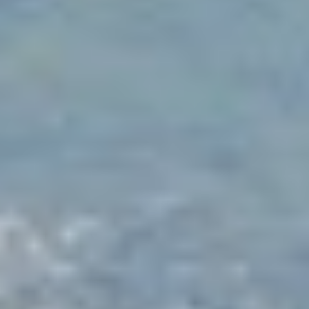
ALALYA
Kroatien
ALENA
Balearen
ALFA MARIO
Indischer Ozean
ALICE
Griechenland
ALOIA 80
Italien
ALTEYA
Italien
ALVIUM
Karibik & Bahamas
AMADA MIA
Kroatien
AMORAKI
Frankreich
ANAVI
Kroatien
ANDILIS
Griechenland
ANETTA
Karibik & Bahamas
ANGRA TOO
Indischer Ozean
ANIMA
Balearen
ANIMA II
Türkei
ANIMA MARIS
Balearen
ANKA
Italien
ANNABEL II
Italien
ANOTHER ONE
Italien
ANTHEYA III
Kroatien