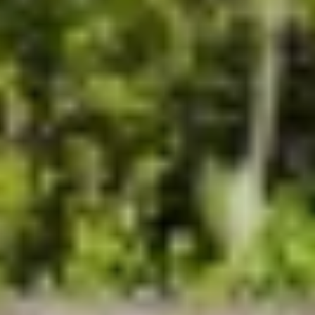
LEOPARD
LIFE IS GOOD
LOVE STORY
LUCKY
LUISA
LUMI
MAGNA GRECIA
MAIA
MAKANI II
MAMMA MIA
MANE ET NOCTE
MARALLURE
MARE NOSTRUM
MARICAN FOREVER
MARQUISE
MARTITA
MARY-JEAN II
MAXITA
MI ALMA
MIA KAI