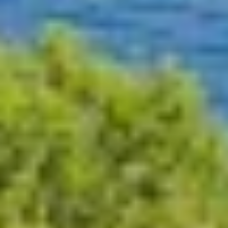
HAPPY ME
HEEUS
HELIOS
HOPE I
HP6
HYPERION
IDYLLE
IMMERSIVE
INDIGO STAR I
INFINITAS
INSIEME
ISLAND HEIRESS
JAJARO'
JASALI II
JAZ
JOY ME
JULIE M
JUNIOR
KALINDA
KAPTAN KADIR