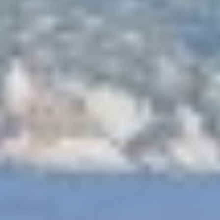
APHAEA
Frankreich
AQUA LIBRA
Südostasien
AQUAVISTA
Südpazifik
AQUILA
Türkei
ARAGO
Türkei
ARAGON
Kroatien
ARAOK
Karibik & Bahamas
ARCHSEA
ARGO
ARION
ASLEC 4
ATLANTIC
AURA I
B.A.13
B4
BABY I
BACCARAT
BAGHEERA
BARACUDA VALLETTA
BARRACUDA III
BELLEZZA