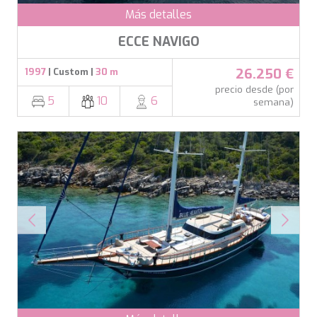
Más detalles
ECCE NAVIGO
26.250 €
1997
| Custom |
30 m
precio desde (por
5
10
6
semana)