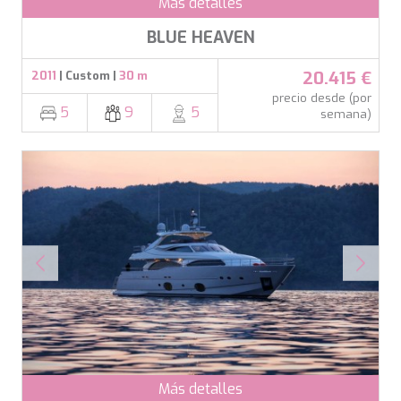
Más detalles
BLUE HEAVEN
20.415 €
2011
| Custom |
30 m
precio desde (por
5
9
5
semana)
Más detalles