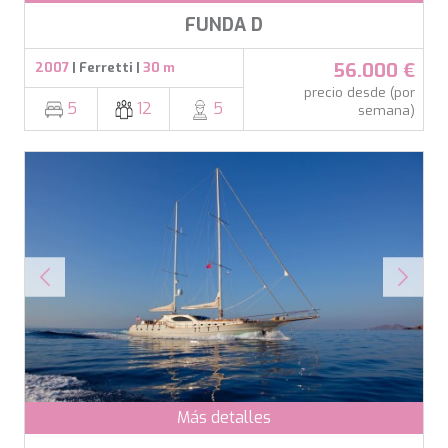
FUNDA D
56.000 €
2007
| Ferretti |
30 m
precio desde (por
5
12
5
semana)
Más detalles