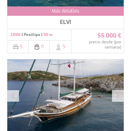
Más detalles
ELVI
55.000 €
2006
| Posillipo |
30 m
precio desde (por
5
11
5
semana)