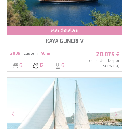
SALTY
SAN LIMI
SANDS
SASSA LA MARE
SASTA
Más detalles
SCORPIOS
SEA WATER II
KAYA GUNERI V
SEA WOLF
SEEK
28.875 €
2009
| Custom |
40 m
SELENE
precio desde (por
SEMAYA
6
12
6
semana)
SERENISSIMA III
SEVEN
SEVEN S
SEVEN SINS
SEVENTH SENSE
SHANGRA
SHAWLIFE
SHEERGOLD
SHERAKHAN
SILENT DREAM