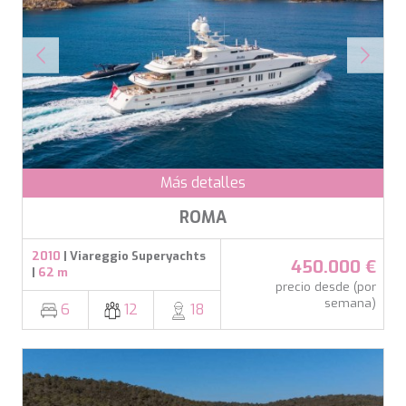
APHAEA
Turquía
AQUA LIBRA
Italia
AQUAVISTA
Croacia
AQUILA
Sudeste Asiático
ARAGO
Francia
ARAGON
Turquía
ARAOK
Croacia
ARCHSEA
ARGO
Más detalles
ARION
ASLEC 4
ROMA
ATLANTIC
AURA I
2010
| Viareggio Superyachts
B.A.13
450.000 €
|
62 m
B4
precio desde (por
BABY I
semana)
6
12
18
BACCARAT
BAGHEERA
BARACUDA VALLETTA
BARRACUDA III
BELLEZZA