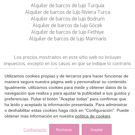
Alquiler de barcos de lujo Turquía
Alquiler de barcos de lujo Riviera Turca
Alquiler de barcos de lujo Bodrum
Alquiler de barcos de lujo Göcek
Alquiler de barcos de lujo Fethiye
Alquiler de barcos de lujo Marmaris
Los precios mostrados en este sitio web no incluyen
impuestos, excepto en los casos en que se indique lo contrario
de forma expresa.
Utilizamos cookies propias y de terceros para hacer funcionar de
manera segura nuestra página web y personalizar su contenido.
SÍGANOS
Igualmente, utilizamos cookies para medir y obtener datos de la
navegación que realiza y para ajustar la publicidad a sus gustos y
Copyright ©
2026 SNS Yacht Charter
preferencias. Pulse el botón "Aceptar todas" para confirmar que
Política de Privacidad
Política de Cookies
Aviso Legal
ha leído y aceptado la información presentada. Para administrar
by
iEstrategic
o deshabilitar estas cookies haga click en "Configuración". Puede
obtener más información en nuestra
política de cookies
.
Configuración
Rechazar
Aceptar