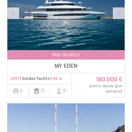
CHAKRA
CHAMPAGNE HIPPY
CHARADE
CHRISTINA O
CLASE AZUL
CLOUD ATLAS
CLOUD IX
CLOUDBREAK
Más detalles
CONSTANTER
Modificar cookies
CORE
MY EDEN
CORNELIA
CORSARIO
Técnicas y funcionales
Siempre activas
180.000 €
2017
| Golden Yachts |
46 m
D5
Este sitio web utiliza Cookies propias para recopilar
precio desde (por
DAIMA
6
12
9
información con la finalidad de mejorar nuestros servicios.
semana)
DALMATINO
Si continua navegando, supone la aceptación de la
DAMARI
instalación de las mismas. El usuario tiene la posibilidad
de configurar su navegador pudiendo, si así lo desea,
DANIDA
impedir que sean instaladas en su disco duro, aunque
DANZAS
deberá tener en cuenta que dicha acción podrá ocasionar
dificultades de navegación de la página web.
DARLIN
DAY OFF