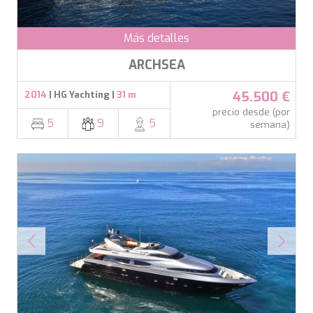
Más detalles
ARCHSEA
45.500 €
2014
| HG Yachting |
31 m
precio desde (por
5
9
5
semana)