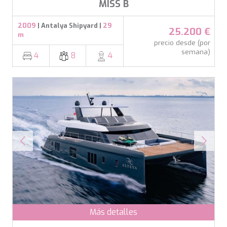
MISS B
2009
| Antalya Shipyard |
29
25.200 €
m
precio desde (por
semana)
4
8
4
Más detalles