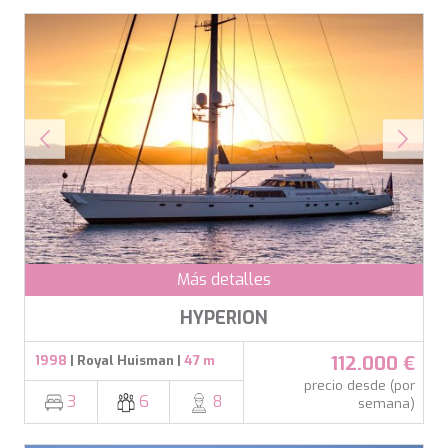
Más detalles
HYPERION
112.000 €
1998
| Royal Huisman |
47 m
precio desde (por
3
6
8
semana)