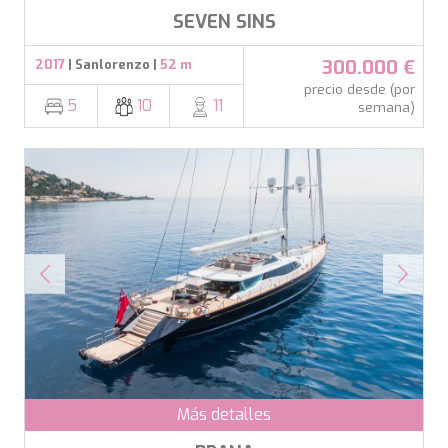
SEVEN SINS
300.000 €
2017
| Sanlorenzo |
52 m
precio desde (por
5
10
11
semana)
Más detalles