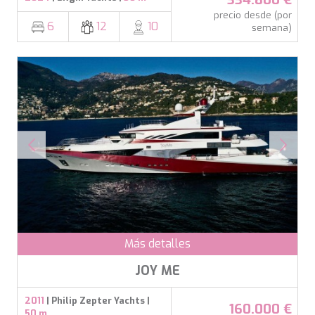
precio desde (por
6
12
10
semana)
Más detalles
JOY ME
2011
| Philip Zepter Yachts |
160.000 €
50 m