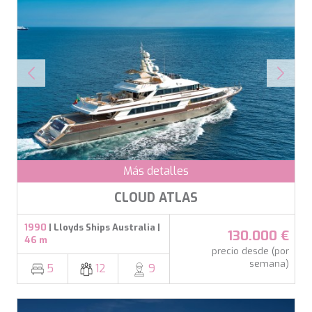
Más detalles
CLOUD ATLAS
1990
| Lloyds Ships Australia |
130.000 €
46 m
precio desde (por
semana)
5
12
9