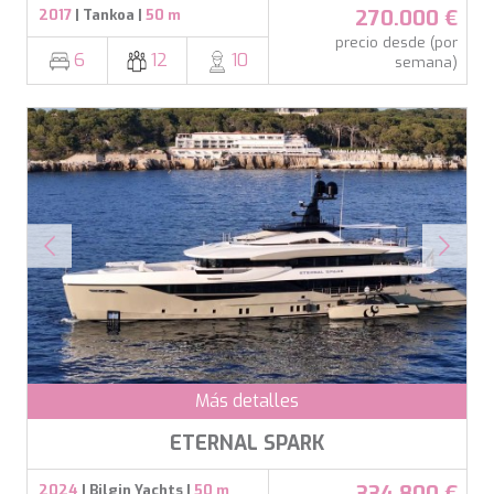
270.000 €
2017
| Tankoa |
50 m
precio desde (por
6
12
10
semana)
Más detalles
ETERNAL SPARK
334.800 €
2024
| Bilgin Yachts |
50 m