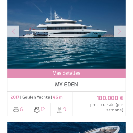
Guardar configuración
Aceptar todas
Más detalles
MY EDEN
180.000 €
2017
| Golden Yachts |
46 m
precio desde (por
6
12
9
semana)