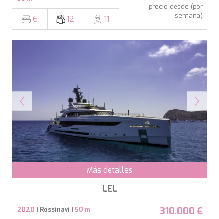
precio desde (por
semana)
6
12
11
Más detalles
LEL
310.000 €
2020
| Rossinavi |
50 m