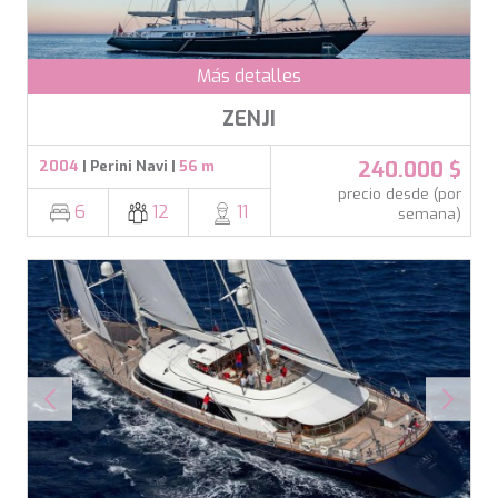
SALTY
SAN LIMI
SANDS
Más detalles
SASSA LA MARE
SASTA
ZENJI
SCORPIOS
SEA WATER II
240.000 $
2004
| Perini Navi |
56 m
SEA WOLF
precio desde (por
SEEK
6
12
11
semana)
SELENE
SEMAYA
SERENISSIMA III
SEVEN
SEVEN S
SEVEN SINS
SEVENTH SENSE
SHANGRA
SHAWLIFE
SHEERGOLD
SHERAKHAN
SILENT DREAM