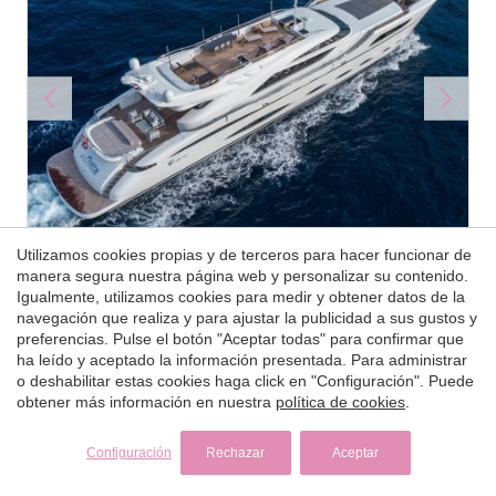
Más detalles
Utilizamos cookies propias y de terceros para hacer funcionar de
manera segura nuestra página web y personalizar su contenido.
FAST & FURIOUS
Igualmente, utilizamos cookies para medir y obtener datos de la
navegación que realiza y para ajustar la publicidad a sus gustos y
preferencias. Pulse el botón "Aceptar todas" para confirmar que
175.000 €
2016
| AB Yachts |
45 m
ha leído y aceptado la información presentada. Para administrar
precio desde (por
o deshabilitar estas cookies haga click en "Configuración". Puede
5
10
7
semana)
obtener más información en nuestra
política de cookies
.
Configuración
Rechazar
Aceptar