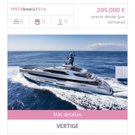
205.000 €
1997
| Amels |
51 m
precio desde (por
6
12
11
semana)
Más detalles
VERTIGE