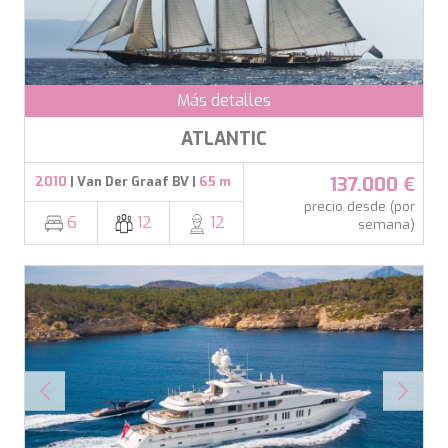
LEOPARD
LIFE IS GOOD
LOVE STORY
LUCKY
Más detalles
LUISA
LUMI
ATLANTIC
MAGNA GRECIA
MAIA
137.000 €
2010
| Van Der Graaf BV |
65 m
MAKANI II
precio desde (por
MAMMA MIA
6
12
12
semana)
MANE ET NOCTE
MARALLURE
MARE NOSTRUM
MARICAN FOREVER
MARQUISE
MARTITA
MARY-JEAN II
MAXITA
MI ALMA
MIA KAI