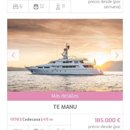
precio desde (por
6
12
11
semana)
Más detalles
TE MANU
185.000 €
1998
| Codecasa |
49 m
precio desde (por