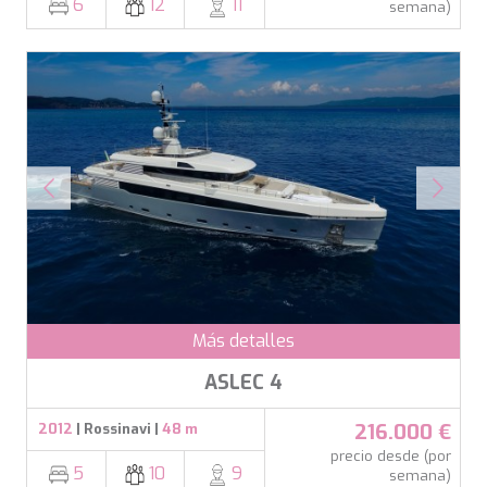
6
12
11
semana)
Más detalles
ASLEC 4
216.000 €
2012
| Rossinavi |
48 m
precio desde (por
5
10
9
semana)