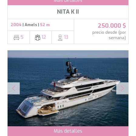
Más detalles
NITA K II
250.000 $
2004
| Amels |
52 m
precio desde (por
5
12
13
semana)
Más detalles