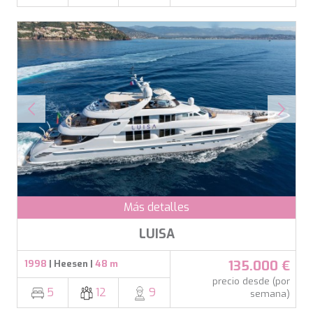
Más detalles
LUISA
135.000 €
1998
| Heesen |
48 m
precio desde (por
5
12
9
semana)