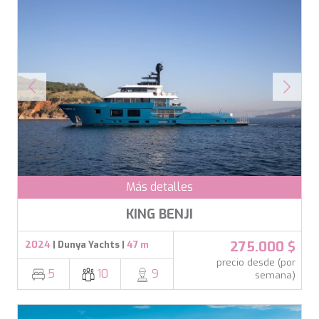
Más detalles
KING BENJI
275.000 $
2024
| Dunya Yachts |
47 m
precio desde (por
5
10
9
semana)