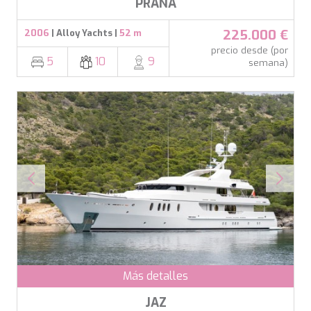
PRANA
225.000 €
2006
| Alloy Yachts |
52 m
precio desde (por
5
10
9
semana)
Más detalles
JAZ