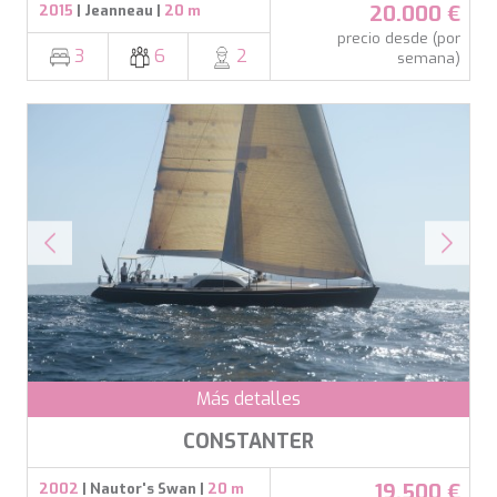
20.000 €
2015
| Jeanneau |
20 m
precio desde (por
3
6
2
semana)
Más detalles
CONSTANTER
19.500 €
2002
| Nautor's Swan |
20 m