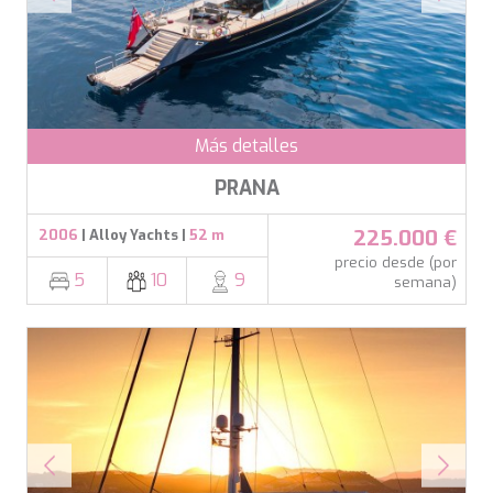
DB9
relacionada con el perfil de navegación del usuario.
DE LISLE III
DE ZEUS
DELTA ONE
DESAMIS B
DHAMMA II
Más detalles
DIVINE
DOLCE VITA
PRANA
DOLCE VITA IV
DONNA DEL MARE
225.000 €
2006
| Alloy Yachts |
52 m
E-MOTION
precio desde (por
E3
5
10
9
semana)
ECCE NAVIGO
ELLY
ELVI
ENDLESS HORIZON
EOLIA
ESMA SULTAN
ESMERALDA OF THE SEAS
ETERNAL SPARK
ETERNITY