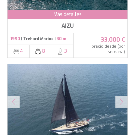
MIA RAMA
MIA ZOI
Más detalles
MILLESIME
MILOS AT SEA
AIZU
MINDFULNESS
MINOU
33.000 €
1990
| Trehard Marine |
30 m
MIO BARCO
precio desde (por
MIRAVAL
4
8
3
semana)
MIREDO
MISS B
MISS CHRISTINE
MISS SILVER
MOONLIGHT
MOZZ II
MRS L
MUSICA MUSICA
MY EDEN
MY LIFE
MYRA
MYSTIC
NAILU+