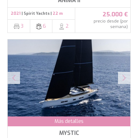
ANIMA II
TAMARA II
TCB
25.000 €
2021
| Spirit Yachts |
22 m
TE MANU
precio desde (por
TESNI
3
6
2
semana)
THALYSSA
THE BIRD
THEA
THUMPER
TRABUCAIRE
TRILOGY
ULISSE
VAUBAN
VERA
VERTIGE
VERTIGO
VITTORIA
VIVA LA VIDA
VYNO
Más detalles
WALLY ONE
WATERCOLOURS
MYSTIC