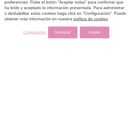
preferencias. Pulse el botón "Aceptar todas" para confirmar que
LEOPARD
ha leído y aceptado la información presentada. Para administrar
LIFE IS GOOD
20.415 €
2011
| Custom |
30 m
o deshabilitar estas cookies haga click en "Configuración". Puede
LOVE STORY
obtener más información en nuestra
política de cookies
.
precio desde (por
LUCKY
5
9
5
semana)
LUISA
Configuración
Rechazar
Aceptar
LUMI
MAGNA GRECIA
Ver todos
MAIA
MAKANI II
MAMMA MIA
MANE ET NOCTE
VENTAJAS
MARALLURE
MARE NOSTRUM
MARICAN FOREVER
MARQUISE
INTERNACIONAL
MARTITA
Hablamos su idioma
MARY-JEAN II
MAXITA
CONOCIMIENTO
MI ALMA
MIA KAI
Amplio conocimiento del sector