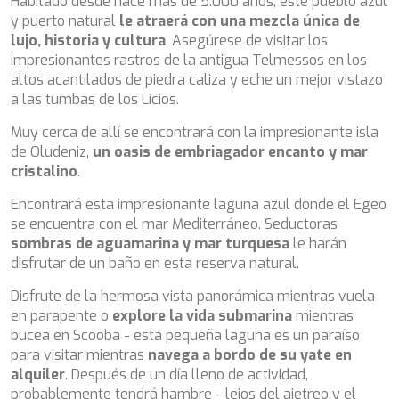
Habitado desde hace más de 5.000 años, este pueblo azul
DB9
y puerto natural
le atraerá con una mezcla única de
DE LISLE III
lujo, historia y cultura
. Asegúrese de visitar los
DE ZEUS
impresionantes rastros de la antigua Telmessos en los
DELTA ONE
altos acantilados de piedra caliza y eche un mejor vistazo
DESAMIS B
a las tumbas de los Licios.
DHAMMA II
DIVINE
Muy cerca de allí se encontrará con la impresionante isla
DOLCE VITA
de Oludeniz,
un oasis de embriagador encanto y mar
DOLCE VITA IV
cristalino
.
DONNA DEL MARE
E-MOTION
Encontrará esta impresionante laguna azul donde el Egeo
E3
se encuentra con el mar Mediterráneo. Seductoras
ECCE NAVIGO
sombras de aguamarina y mar turquesa
le harán
ELLY
disfrutar de un baño en esta reserva natural.
ELVI
Disfrute de la hermosa vista panorámica mientras vuela
ENDLESS HORIZON
en parapente o
explore la vida submarina
mientras
EOLIA
bucea en Scooba - esta pequeña laguna es un paraíso
ESMA SULTAN
para visitar mientras
navega a bordo de su yate en
ESMERALDA OF THE SEAS
alquiler
. Después de un día lleno de actividad,
ETERNAL SPARK
probablemente tendrá hambre - lejos del ajetreo y el
ETERNITY