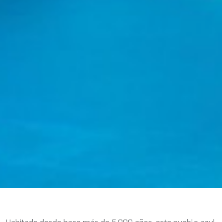
CHAKRA
CHAMPAGNE HIPPY
CHARADE
CHRISTINA O
CLASE AZUL
CLOUD ATLAS
CLOUD IX
CLOUDBREAK
CONSTANTER
CORE
CORNELIA
CORSARIO
D5
DAIMA
DALMATINO
DAMARI
DANIDA
DANZAS
DARLIN
DAY OFF