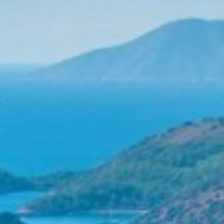
ALALYA
Florida
ALENA
Francia
ALFA MARIO
Turquía
ALICE
Grecia
ALOIA 80
Croacia
ALTEYA
Baleares
ALVIUM
Caribe & Bahamas
AMADA MIA
Caribe & Bahamas
AMORAKI
Grecia
Modificar cookies
ANAVI
Grecia
ANDILIS
Italia
ANETTA
Croacia
ANGRA TOO
Técnicas y funcionales
Siempre activas
Océano Índico
ANIMA
Baleares
Este sitio web utiliza Cookies propias para recopilar
ANIMA II
información con la finalidad de mejorar nuestros servicios.
Turquía
ANIMA MARIS
Si continua navegando, supone la aceptación de la
Baleares
instalación de las mismas. El usuario tiene la posibilidad
ANKA
Italia
de configurar su navegador pudiendo, si así lo desea,
ANNABEL II
impedir que sean instaladas en su disco duro, aunque
Océano Índico
deberá tener en cuenta que dicha acción podrá ocasionar
ANOTHER ONE
Pacífico Sur
dificultades de navegación de la página web.
ANTHEYA III
Italia