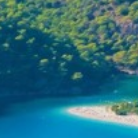
BELUGA
BENITA BLUE
BEST OFF
BEYOND
BLACK LION
BLACK PEARL
BLACK PEARL II
BLEU DE NIMES
BLUE HEAVEN
BLUE TIME
CALA DI LUNA
CALADAN
CALMA
CALYPSO I
CANER IV
CAPRI I
CARMEN
CAROM
CARPE DIEM
CATCH ME