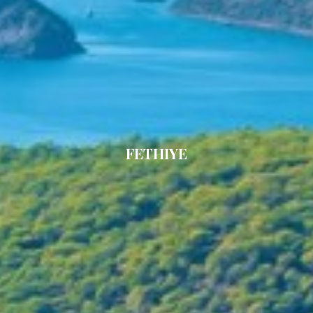
APHAEA
Turquía
Analíticas y personalización
AQUA LIBRA
Italia
AQUAVISTA
Croacia
Permiten realizar el seguimiento y análisis del
AQUILA
comportamiento de los usuarios de este sitio web. La
Sudeste Asiático
ARAGO
información recogida mediante este tipo de cookies se
Francia
utiliza en la medición de la actividad de la web para la
ARAGON
Turquía
elaboración de perfiles de navegación de los usuarios con
ARAOK
el fin de introducir mejoras en función del análisis de los
Croacia
datos de uso que hacen los usuarios del servicio. Permiten
ARCHSEA
guardar la información de preferencia del usuario para
ARGO
mejorar la calidad de nuestros servicios y para ofrecer una
ARION
mejor experiencia a través de productos recomendados.
FETHIYE
ASLEC 4
ATLANTIC
Marketing y publicidad
AURA I
B.A.13
Estas cookies son utilizadas para almacenar información
sobre las preferencias y elecciones personales del usuario
B4
a través de la observación continuada de sus hábitos de
BABY I
navegación. Gracias a ellas, podemos conocer los hábitos
de navegación en el sitio web y mostrar publicidad
BACCARAT
relacionada con el perfil de navegación del usuario.
BAGHEERA
BARACUDA VALLETTA
BARRACUDA III
BELLEZZA