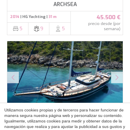
KAYA GUNERI V
ARCHSEA
KENTAVROS II
KIAWAH II
45.500 €
2014
| HG Yachting |
31 m
KIKI V
precio desde (por
KING BENJI
5
9
5
semana)
KIRIOS
L'EQUINOX
L'HIPPOCAMPE
LA LOEVIE
LA PELLEGRINA 1
LA PERLA
LADY B
LADY DEE
LADY ELAINE
LADY ELEGANZA
LADY GITA
Guardar configuración
Aceptar todas
LADY TRUDY
LATITUDE
Utilizamos cookies propias y de terceros para hacer funcionar de
LE VERSEAU
manera segura nuestra página web y personalizar su contenido.
Más detalles
LEGENDARY
Igualmente, utilizamos cookies para medir y obtener datos de la
navegación que realiza y para ajustar la publicidad a sus gustos y
LEL
BLUE HEAVEN