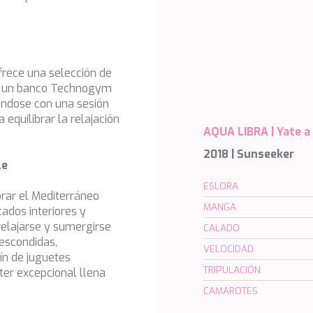
frece una selección de
r, un banco Technogym
jándose con una sesión
 equilibrar la relajación
AQUA LIBRA |
Yate a
2018 | Sunseeker
le
ESLORA
orar el Mediterráneo
MANGA
cados interiores y
 relajarse y sumergirse
CALADO
 escondidas,
VELOCIDAD
ín de juguetes
TRIPULACIÓN
ter excepcional llena
CAMAROTES