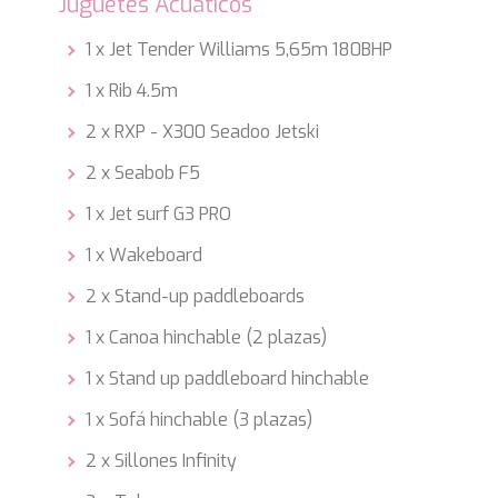
Juguetes Acuáticos
1 x Jet Tender Williams 5,65m 180BHP
1 x Rib 4.5m
2 x RXP - X300 Seadoo Jetski
2 x Seabob F5
1 x Jet surf G3 PRO
1 x Wakeboard
2 x Stand-up paddleboards
1 x Canoa hinchable (2 plazas)
1 x Stand up paddleboard hinchable
1 x Sofá hinchable (3 plazas)
2 x Sillones Infinity