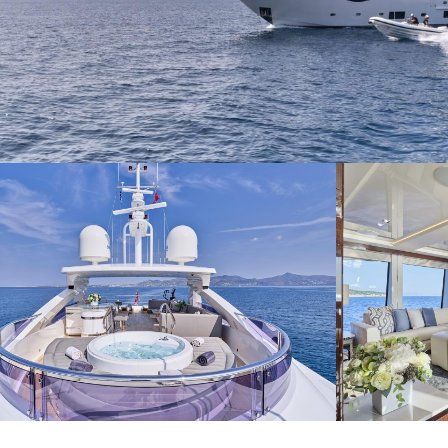
Modif
Técnic
Este sit
mejorar
instala
pudiend
deberá 
de la p