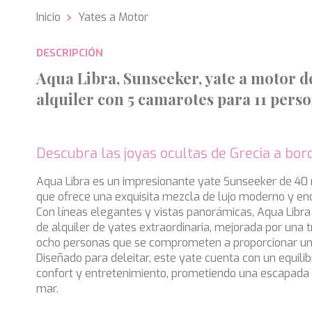
Inicio
Yates a Motor
Analít
DESCRIPCIÓN
Permite
sitio we
Aqua Libra, Sunseeker, yate a motor d
medició
los usua
alquiler con 5 camarotes para 11 pers
que hac
del usu
experie
Descubra las joyas ocultas de Grecia a bor
Market
Estas c
Aqua Libra es un impresionante yate Sunseeker de 40
eleccio
que ofrece una exquisita mezcla de lujo moderno y en
hábitos
Con líneas elegantes y vistas panorámicas, Aqua Libra
en el si
usuario
de alquiler de yates extraordinaria, mejorada por una 
ocho personas que se comprometen a proporcionar un 
Diseñado para deleitar, este yate cuenta con un equilib
confort y entretenimiento, prometiendo una escapad
mar.