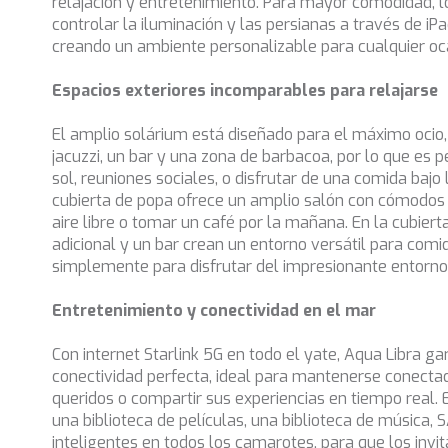
relajación y entretenimiento. Para mayor comodidad, l
controlar la iluminación y las persianas a través de iP
creando un ambiente personalizable para cualquier oc
Espacios exteriores incomparables para relajarse
El amplio solárium está diseñado para el máximo ocio
jacuzzi, un bar y una zona de barbacoa, por lo que es 
sol, reuniones sociales, o disfrutar de una comida bajo 
cubierta de popa ofrece un amplio salón con cómodos
aire libre o tomar un café por la mañana. En la cubier
adicional y un bar crean un entorno versátil para comi
simplemente para disfrutar del impresionante entorno
Entretenimiento y conectividad en el mar
Con internet Starlink 5G en todo el yate, Aqua Libra ga
conectividad perfecta, ideal para mantenerse conecta
queridos o compartir sus experiencias en tiempo real. 
una biblioteca de películas, una biblioteca de música, 
inteligentes en todos los camarotes, para que los invi