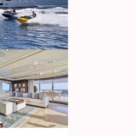
icar cookies
as y funcionales
Siempre 
io web utiliza Cookies propias para recopilar información con la finalida
 nuestros servicios. Si continua navegando, supone la aceptación de la
ción de las mismas. El usuario tiene la posibilidad de configurar su nav
o, si así lo desea, impedir que sean instaladas en su disco duro, aunq
tener en cuenta que dicha acción podrá ocasionar dificultades de nav
ágina web.