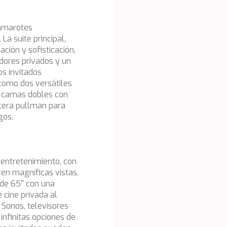
camarotes
a suite principal,
ación y sofisticación,
dores privados y un
los invitados
 como dos versátiles
n camas dobles con
itera pullman para
gos.
l entretenimiento, con
cen magníficas vistas.
 de 65'' con una
e cine privada al
 Sonos, televisores
 infinitas opciones de