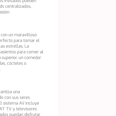
os invitados pueden
ads centralizados,
asión.
, con un maravilloso
perfecto para tomar el
las estrellas. La
 asientos para comer al
ta superior, un comedor
das, cócteles o
.
rantiza una
do con sus seres
El sistema AV incluye
SAT TV y televisores
tados puedan disfrutar