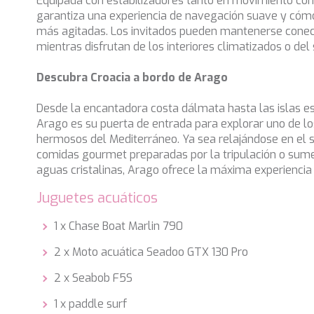
Equipada con estabilizadores tanto en movimiento co
garantiza una experiencia de navegación suave y cóm
más agitadas. Los invitados pueden mantenerse conec
mientras disfrutan de los interiores climatizados o del
Descubra Croacia a bordo de Arago
Desde la encantadora costa dálmata hasta las islas es
Arago es su puerta de entrada para explorar uno de l
hermosos del Mediterráneo. Ya sea relajándose en el s
comidas gourmet preparadas por la tripulación o sum
aguas cristalinas, Arago ofrece la máxima experiencia 
Juguetes acuáticos
1 x Chase Boat Marlin 790
2 x Moto acuática Seadoo GTX 130 Pro
2 x Seabob F5S
1 x paddle surf