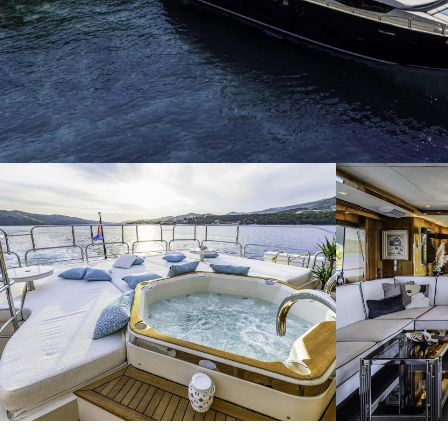
Modif
Técnic
Este sit
mejorar
instala
pudiend
deberá 
de la p