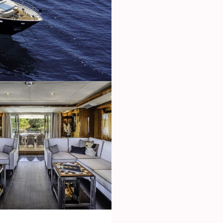
icar cookies
as y funcionales
Siempre 
io web utiliza Cookies propias para recopilar información con la finalida
 nuestros servicios. Si continua navegando, supone la aceptación de la
ción de las mismas. El usuario tiene la posibilidad de configurar su nav
o, si así lo desea, impedir que sean instaladas en su disco duro, aunq
tener en cuenta que dicha acción podrá ocasionar dificultades de nav
ágina web.