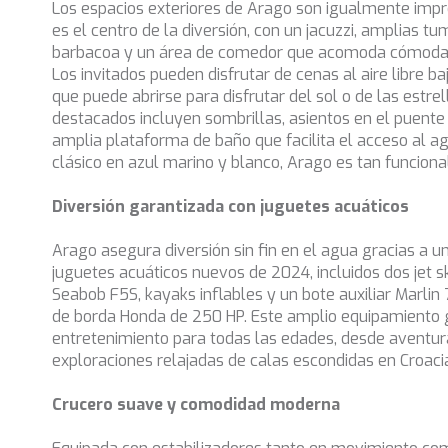
Los espacios exteriores de Arago son igualmente impr
es el centro de la diversión, con un jacuzzi, amplias t
barbacoa y un área de comedor que acomoda cómodam
Los invitados pueden disfrutar de cenas al aire libre b
que puede abrirse para disfrutar del sol o de las estre
destacados incluyen sombrillas, asientos en el puent
amplia plataforma de baño que facilita el acceso al a
clásico en azul marino y blanco, Arago es tan funcion
Diversión garantizada con juguetes acuáticos
Arago asegura diversión sin fin en el agua gracias a u
juguetes acuáticos nuevos de 2024, incluidos dos jet s
Seabob F5S, kayaks inflables y un bote auxiliar Marli
de borda Honda de 250 HP. Este amplio equipamiento 
entretenimiento para todas las edades, desde aventu
exploraciones relajadas de calas escondidas en Croaci
Crucero suave y comodidad moderna