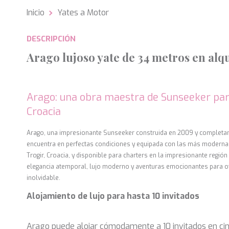
Inicio
Yates a Motor
Analít
DESCRIPCIÓN
Permite
sitio we
Arago lujoso yate de 34 metros en alq
medició
los usua
que hac
del usu
experie
Arago: una obra maestra de Sunseeker pa
Croacia
Market
Estas c
Arago, una impresionante Sunseeker construida en 2009 y completa
eleccio
encuentra en perfectas condiciones y equipada con las más modern
hábitos
Trogir, Croacia, y disponible para charters en la impresionante regió
en el si
usuario
elegancia atemporal, lujo moderno y aventuras emocionantes para of
inolvidable.
Alojamiento de lujo para hasta 10 invitados
Arago puede alojar cómodamente a 10 invitados en ci