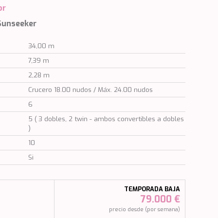
or
 Sunseeker
34,00 m
7,39 m
2,28 m
Crucero 18.00 nudos / Máx. 24.00 nudos
6
5 ( 3 dobles, 2 twin - ambos convertibles a dobles
)
10
Si
TEMPORADA BAJA
79.000 €
)
precio desde (por semana)