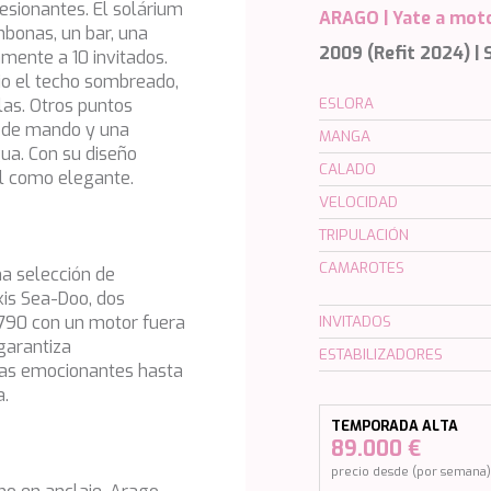
esionantes. El solárium
ARAGO |
Yate a mot
umbonas, un bar, una
2009 (Refit 2024) |
ente a 10 invitados.
ajo el techo sombreado,
llas. Otros puntos
ESLORA
e de mando y una
MANGA
gua. Con su diseño
CALADO
al como elegante.
VELOCIDAD
TRIPULACIÓN
CAMAROTES
na selección de
kis Sea-Doo, dos
n 790 con un motor fuera
INVITADOS
garantiza
ESTABILIZADORES
ras emocionantes hasta
a.
TEMPORADA ALTA
89.000 €
precio desde (por semana