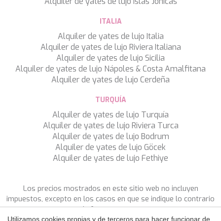
Alquiler de yates de lujo Islas Jónicas
WAVE
WHISPER
ITALIA
WHISPER V
WHITEHAVEN
Alquiler de yates de lujo Italia
WORLD'S END
Alquiler de yates de lujo Riviera Italiana
WYLDECREST
Alquiler de yates de lujo Sicilia
XMOTION
Alquiler de yates de lujo Nápoles & Costa Amalfitana
YOLO
Alquiler de yates de lujo Cerdeña
ZALIV III
ZEN VIBES
TURQUÍA
ZENJI
Guardar configuración
Aceptar todas
Alquiler de yates de lujo Turquía
Alquiler de yates de lujo Riviera Turca
Alquiler de yates de lujo Bodrum
Alquiler de yates de lujo Göcek
Alquiler de yates de lujo Fethiye
Los precios mostrados en este sitio web no incluyen
impuestos, excepto en los casos en que se indique lo contrario
de forma expresa.
Utilizamos cookies propias y de terceros para hacer funcionar de