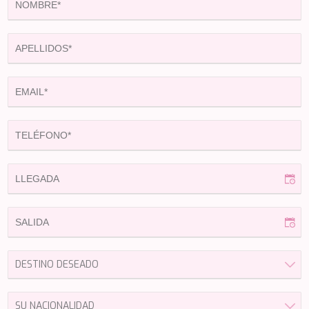
HAPPY ME
HEEUS
HELIOS
HOPE I
HP6
HYPERION
IDYLLE
IMMERSIVE
INDIGO STAR I
INFINITAS
INSIEME
ISLAND HEIRESS
JAJARO'
JASALI II
JAZ
JOY ME
JULIE M
JUNIOR
KALINDA
KAPTAN KADIR