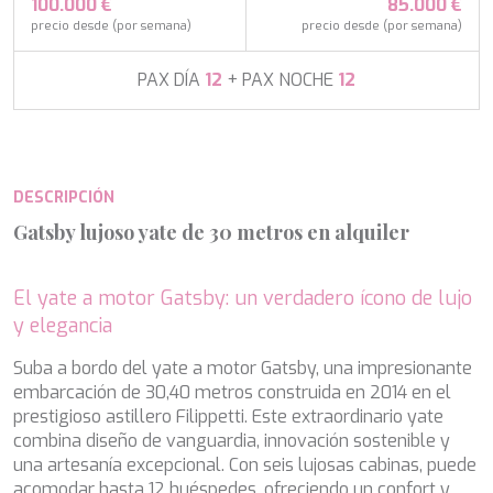
APHAEA
100.000 €
85.000 €
Turquía
AQUA LIBRA
precio desde (por semana)
precio desde (por semana)
Italia
AQUAVISTA
Croacia
AQUILA
PAX DÍA
12
+ PAX NOCHE
12
Sudeste Asiático
ARAGO
Francia
ARAGON
Turquía
ARAOK
Croacia
ARCHSEA
DESCRIPCIÓN
ARGO
ARION
Gatsby lujoso yate de 30 metros en alquiler
ASLEC 4
ATLANTIC
AURA I
El yate a motor Gatsby: un verdadero ícono de lujo
B.A.13
y elegancia
Modificar cookies
B4
Suba a bordo del yate a motor Gatsby, una impresionante
BABY I
embarcación de 30,40 metros construida en 2014 en el
BACCARAT
Técnicas y funcionales
Siempre activas
prestigioso astillero Filippetti. Este extraordinario yate
BAGHEERA
combina diseño de vanguardia, innovación sostenible y
BARACUDA VALLETTA
Este sitio web utiliza Cookies propias para recopilar
una artesanía excepcional. Con seis lujosas cabinas, puede
BARRACUDA III
información con la finalidad de mejorar nuestros servicios.
Si continua navegando, supone la aceptación de la
acomodar hasta 12 huéspedes, ofreciendo un confort y
BELLEZZA