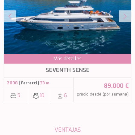
NAVILUX
NEW YORK
NEYINA
NIGHTFLOWER
NITA K II
NOCTURNO
NOOR II
NORTHERN ESCAPE
Más detalles
O'MATHILDE
OCEAN BREEZE
SEVENTH SENSE
OLIMP
OMNIA
2008
| Ferretti |
33 m
89.000 €
ONE BLUE
ONYX
precio desde (por semana)
5
10
6
ORIY
PAMPERO
PANDION PEARL
PANTA REI
PAREAKI
VENTAJAS
PAREAKKI