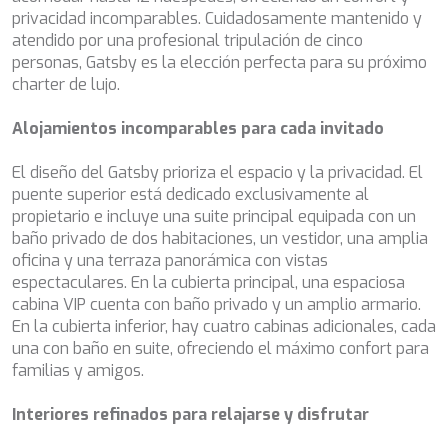
instalación de las mismas. El usuario tiene la posibilidad
privacidad incomparables. Cuidadosamente mantenido y
BELUGA
de configurar su navegador pudiendo, si así lo desea,
atendido por una profesional tripulación de cinco
BENITA BLUE
impedir que sean instaladas en su disco duro, aunque
deberá tener en cuenta que dicha acción podrá ocasionar
personas, Gatsby es la elección perfecta para su próximo
BEST OFF
dificultades de navegación de la página web.
charter de lujo.
BEYOND
BLACK LION
Analíticas y personalización
Alojamientos incomparables para cada invitado
BLACK PEARL
BLACK PEARL II
Permiten realizar el seguimiento y análisis del
El diseño del Gatsby prioriza el espacio y la privacidad. El
BLEU DE NIMES
comportamiento de los usuarios de este sitio web. La
información recogida mediante este tipo de cookies se
puente superior está dedicado exclusivamente al
BLUE HEAVEN
utiliza en la medición de la actividad de la web para la
propietario e incluye una suite principal equipada con un
BLUE TIME
elaboración de perfiles de navegación de los usuarios con
baño privado de dos habitaciones, un vestidor, una amplia
CALA DI LUNA
el fin de introducir mejoras en función del análisis de los
datos de uso que hacen los usuarios del servicio. Permiten
oficina y una terraza panorámica con vistas
CALADAN
guardar la información de preferencia del usuario para
espectaculares. En la cubierta principal, una espaciosa
CALMA
mejorar la calidad de nuestros servicios y para ofrecer una
cabina VIP cuenta con baño privado y un amplio armario.
CALYPSO I
mejor experiencia a través de productos recomendados.
En la cubierta inferior, hay cuatro cabinas adicionales, cada
CANER IV
una con baño en suite, ofreciendo el máximo confort para
CAPRI I
Marketing y publicidad
familias y amigos.
CARMEN
Estas cookies son utilizadas para almacenar información
CAROM
sobre las preferencias y elecciones personales del usuario
Interiores refinados para relajarse y disfrutar
CARPE DIEM
a través de la observación continuada de sus hábitos de
CATCH ME
navegación. Gracias a ellas, podemos conocer los hábitos