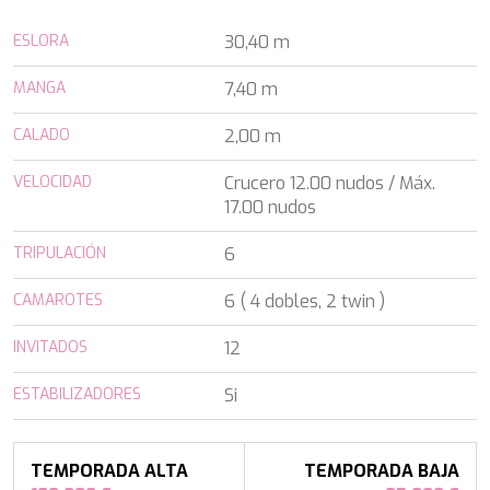
ALALYA
Florida
ALENA
ESLORA
30,40 m
Francia
ALFA MARIO
Turquía
ALICE
MANGA
7,40 m
Grecia
ALOIA 80
Croacia
ALTEYA
CALADO
2,00 m
Baleares
ALVIUM
Caribe & Bahamas
AMADA MIA
VELOCIDAD
Crucero 12.00 nudos / Máx.
Caribe & Bahamas
AMORAKI
17.00 nudos
Grecia
ANAVI
Grecia
TRIPULACIÓN
ANDILIS
6
Italia
ANETTA
Croacia
CAMAROTES
6 ( 4 dobles, 2 twin )
ANGRA TOO
Océano Índico
ANIMA
Baleares
INVITADOS
12
ANIMA II
Turquía
ANIMA MARIS
Baleares
ESTABILIZADORES
Si
ANKA
Italia
ANNABEL II
Océano Índico
ANOTHER ONE
Pacífico Sur
ANTHEYA III
TEMPORADA ALTA
TEMPORADA BAJA
Italia