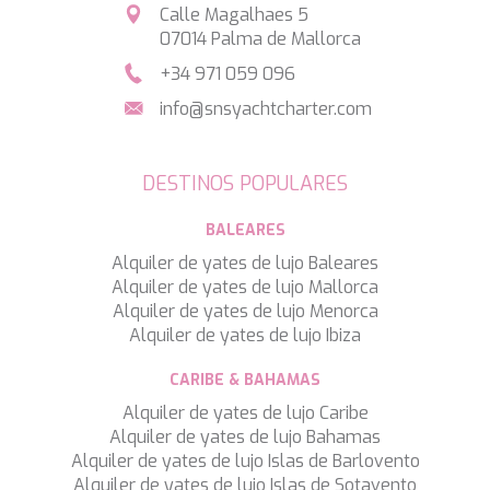
Calle Magalhaes 5
SILVER WIND
07014 Palma de Mallorca
SKYLARK
SON DE MAR
+34 971 059 096
SONISHI
info@snsyachtcharter.com
SOPHIA
SOUL
SOULMATE
DESTINOS POPULARES
SOUTH
SOUTH PAW C
BALEARES
ST. DAVID
STAR LINK
Alquiler de yates de lujo Baleares
STARDUST OF MARY
Alquiler de yates de lujo Mallorca
STELLAMAR
Alquiler de yates de lujo Menorca
SUD
Alquiler de yates de lujo Ibiza
SUMMER BREEZE
CARIBE & BAHAMAS
SUMMER FUN
SUNBREEZE
Alquiler de yates de lujo Caribe
SUNRISE
Alquiler de yates de lujo Bahamas
SWEET CAROLINE
Alquiler de yates de lujo Islas de Barlovento
TAKARA ONE
Alquiler de yates de lujo Islas de Sotavento