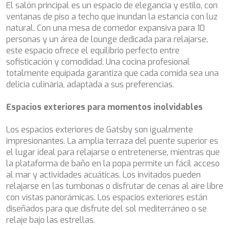
de navegación en el sitio web y mostrar publicidad
El salón principal es un espacio de elegancia y estilo, con
CHAKRA
relacionada con el perfil de navegación del usuario.
ventanas de piso a techo que inundan la estancia con luz
CHAMPAGNE HIPPY
natural. Con una mesa de comedor expansiva para 10
CHARADE
personas y un área de lounge dedicada para relajarse,
CHRISTINA O
este espacio ofrece el equilibrio perfecto entre
CLASE AZUL
sofisticación y comodidad. Una cocina profesional
CLOUD ATLAS
totalmente equipada garantiza que cada comida sea una
CLOUD IX
delicia culinaria, adaptada a sus preferencias.
CLOUDBREAK
CONSTANTER
Espacios exteriores para momentos inolvidables
CORE
CORNELIA
Los espacios exteriores de Gatsby son igualmente
CORSARIO
impresionantes. La amplia terraza del puente superior es
D5
el lugar ideal para relajarse o entretenerse, mientras que
DAIMA
la plataforma de baño en la popa permite un fácil acceso
DALMATINO
al mar y actividades acuáticas. Los invitados pueden
DAMARI
relajarse en las tumbonas o disfrutar de cenas al aire libre
DANIDA
con vistas panorámicas. Los espacios exteriores están
DANZAS
diseñados para que disfrute del sol mediterráneo o se
DARLIN
relaje bajo las estrellas.
DAY OFF