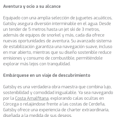
DB9
Aventura y ocio a su alcance
DE LISLE III
DE ZEUS
Equipado con una amplia selección de juguetes acuáticos,
DELTA ONE
Gatsby asegura diversión interminable en el agua. Desde
DESAMIS B
un tender de 5 metros hasta un jet ski de 3 metros,
DHAMMA II
además de equipos de snorkel y más, cada día ofrece
DIVINE
nuevas oportunidades de aventura. Su avanzado sistema
DOLCE VITA
de estabilización garantiza una navegación suave, incluso
DOLCE VITA IV
en mar abierto, mientras que su diseño sostenible reduce
DONNA DEL MARE
emisiones y consumo de combustible, permitiéndole
E-MOTION
explorar más lejos con tranquilidad.
E3
ECCE NAVIGO
Embárquese en un viaje de descubrimiento
ELLY
ELVI
Gatsby es una verdadera obra maestra que combina lujo,
ENDLESS HORIZON
sostenibilidad y comodidad inigualable. Ya sea navegando
EOLIA
por la
ESMA SULTAN
Costa Amalfitana
, explorando calas ocultas en
Córcega o relajándose frente a las costas de Cerdeña,
ESMERALDA OF THE SEAS
Gatsby ofrece una experiencia de charter extraordinaria,
ETERNAL SPARK
diseñada a la medida de sus deseos.
ETERNITY