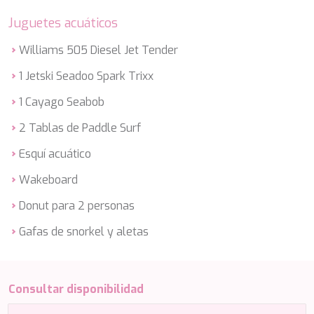
ETHNA
Juguetes acuáticos
FARANDWIDE
FAST & FURIOUS
Williams 505 Diesel Jet Tender
FATSA
FIGURATI
1 Jetski Seadoo Spark Trixx
FIORENTE
1 Cayago Seabob
FREE SOUL
FREEBIRD
2 Tablas de Paddle Surf
FREEDOM
FREEDOM
Esquí acuático
FRIEND'S BOAT
Wakeboard
FRIENDSHIP
FUNDA D
Donut para 2 personas
GATSBY
GENNY
Gafas de snorkel y aletas
GLASAX
GRACE
GRAYONE
Consultar disponibilidad
HAKUNA MATATA
HALCON DEL MAR