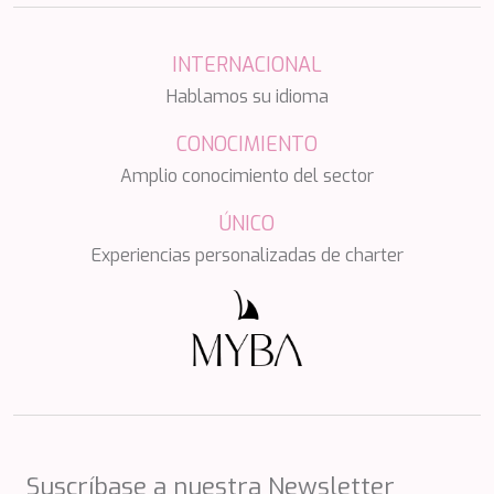
PERLA DEL MARE
PERSEVERANCE
PLAN B
INTERNACIONAL
PLAY THE GAME
Hablamos su idioma
PORTHOS SANS ABRI
PRANA
CONOCIMIENTO
PRINCESS Y72
Amplio conocimiento del sector
PROJECT STEEL
PURPOSE
ÚNICO
QUANTUM
Experiencias personalizadas de charter
RAOUL W
RARA AVIS
RARE DIAMOND
REBECCA V
RIVIERA
ROCKET ONE
ROMA
SAAHSA
SABBATICAL
SALT
Suscríbase a nuestra Newsletter