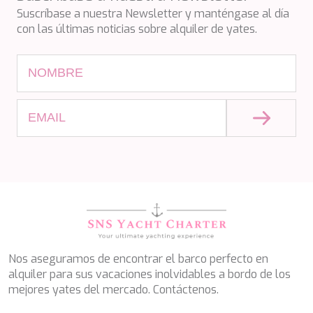
SALTY
Suscríbase a nuestra Newsletter y manténgase al día
SAN LIMI
con las últimas noticias sobre alquiler de yates.
SANDS
SASSA LA MARE
SASTA
SCORPIOS
SEA WATER II
SEA WOLF
SEEK
SELENE
SEMAYA
SERENISSIMA III
SEVEN
SEVEN S
SEVEN SINS
SEVENTH SENSE
SHANGRA
Nos aseguramos de encontrar el barco perfecto en
SHAWLIFE
alquiler para sus vacaciones inolvidables a bordo de los
SHEERGOLD
mejores yates del mercado. Contáctenos.
SHERAKHAN
SILENT DREAM