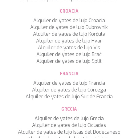
TAMARA II
TCB
CROACIA
TE MANU
Alquiler de yates de lujo Croacia
TESNI
Alquiler de yates de lujo Dubrovnik
THALYSSA
Alquiler de yates de lujo Korčula
THE BIRD
Alquiler de yates de lujo Hvar
THEA
Alquiler de yates de lujo Vis
THUMPER
Alquiler de yates de lujo Brač
TRABUCAIRE
Alquiler de yates de lujo Split
TRILOGY
ULISSE
FRANCIA
VAUBAN
Alquiler de yates de lujo Francia
VERA
Alquiler de yates de lujo Córcega
VERTIGE
Alquiler de yates de lujo Sur de Francia
VERTIGO
VITTORIA
GRECIA
VIVA LA VIDA
Alquiler de yates de lujo Grecia
VYNO
Alquiler de yates de lujo Cícladas
WALLY ONE
Alquiler de yates de lujo Islas del Dodecaneso
WATERCOLOURS