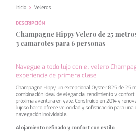
Inicio
Veleros
Analít
DESCRIPCIÓN
Permite
sitio we
Champagne Hippy Velero de 25 metros
medició
los usua
3 camarotes para 6 personas
que hac
del usu
experie
Navegue a todo lujo con el velero Champa
Market
experiencia de primera clase
Estas c
eleccio
Champagne Hippy, un excepcional Oyster 825 de 25 me
hábitos
en el si
combinación ideal de elegancia, rendimiento y confor
usuario
próxima aventura en yate. Construido en 2014 y renov
lujoso barco ofrece velocidad y sofisticación para una 
navegación inolvidable.
Alojamiento refinado y confort con estilo