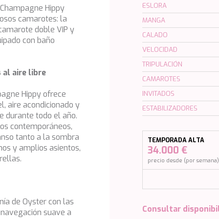
ESLORA
s, Champagne Hippy
osos camarotes: la
MANGA
 camarote doble VIP y
CALADO
uipado con baño
VELOCIDAD
TRIPULACIÓN
l aire libre
CAMAROTES
pagne Hippy ofrece
INVITADOS
l, aire acondicionado y
ESTABILIZADORES
e durante todo el año.
ados contemporáneos,
anso tanto a la sombra
TEMPORADA ALTA
nos y amplios asientos,
34.000 €
rellas.
precio desde (por semana
nía de Oyster con las
Consultar disponibi
a navegación suave a