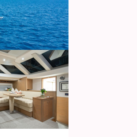
icar cookies
as y funcionales
Siempre 
io web utiliza Cookies propias para recopilar información con la finalida
 nuestros servicios. Si continua navegando, supone la aceptación de la
ción de las mismas. El usuario tiene la posibilidad de configurar su nav
o, si así lo desea, impedir que sean instaladas en su disco duro, aunq
tener en cuenta que dicha acción podrá ocasionar dificultades de nav
ágina web.