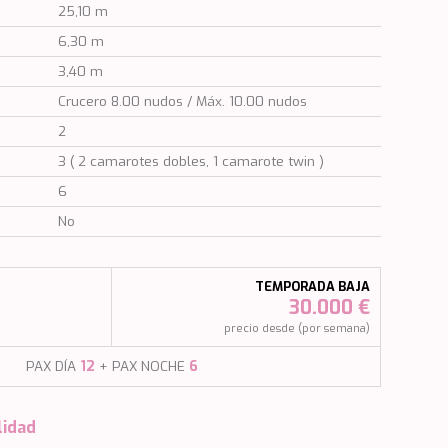
25,10 m
6,30 m
3,40 m
Crucero 8.00 nudos / Máx. 10.00 nudos
2
3 ( 2 camarotes dobles, 1 camarote twin )
6
No
TEMPORADA BAJA
30.000 €
)
precio desde (por semana)
PAX DÍA
12
+ PAX NOCHE
6
lidad