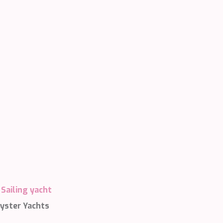
 de este
a
ión de
s de uso
rencia
ejor
s y
us
gación
|
Sailing yacht
Oyster Yachts