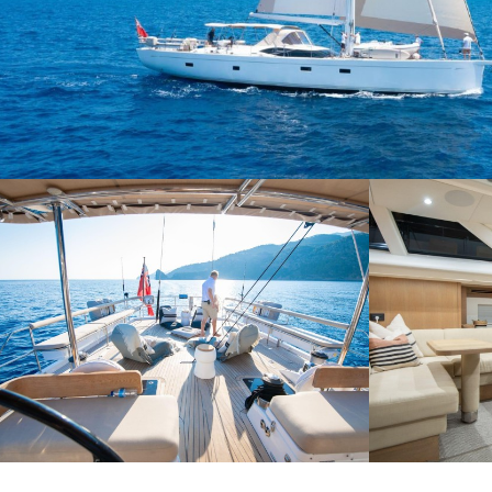
Modif
Técnic
Este sit
mejorar
instala
pudiend
deberá 
de la p